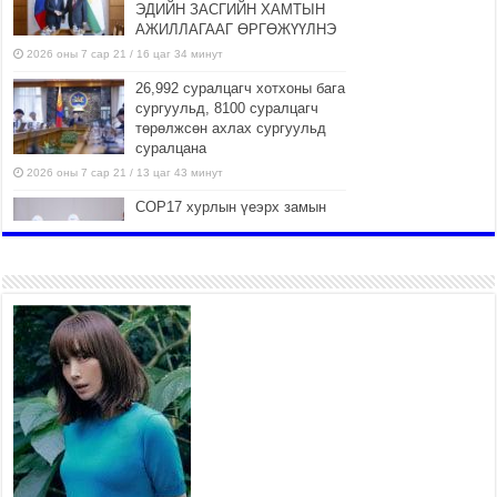
ЭДИЙН ЗАСГИЙН ХАМТЫН
АЖИЛЛАГААГ ӨРГӨЖҮҮЛНЭ
2026 оны 7 сар 21 / 16 цаг 34 минут
26,992 суралцагч хотхоны бага
сургуульд, 8100 суралцагч
төрөлжсөн ахлах сургуульд
суралцана
2026 оны 7 сар 21 / 13 цаг 43 минут
COP17 хурлын үеэрх замын
хөдөлгөөн, нийтийн тээврийн
зохицуулалт, сургууль,
цэцэрлэг, зах, худалдааны
төвийн ажиллах хуваарийг гаргаж, иргэдэд
мэдээлэхийг үүрэг болголоо
2026 оны 7 сар 21 / 11 цаг 59 минут
Гэр бүлийн хэрэг шүүхэд хянан шийдвэрлэх
тухай хуулиар хүүхдийн дээд ашиг сонирхлыг
нэн тэргүүнд хангахыг баталгаажууллаа
2026 оны 7 сар 21 / 11 цаг 42 минут
Б.Пүрэвдагва: “Туул-1” коллекторыг ашиглалтад
оруулж байж бид гэр хорооллыг барилгажуулна