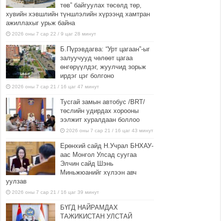
төв” байгуулах төсөлд төр,
хувийн хэвшлийн түншлэлийн хүрээнд хамтран
ажиллахыг урьж байна
2026 оны 7 сар 22 / 9 цаг 28 минут
Б.Пүрэвдагва: “Урт цагаан”-ыг
залуучууд чөлөөт цагаа
өнгөрүүлдэг, жуулчид зорьж
ирдэг цэг болгоно
2026 оны 7 сар 21 / 16 цаг 47 минут
Тусгай замын автобус /BRT/
төслийн удирдах хорооны
ээлжит хуралдаан боллоо
2026 оны 7 сар 21 / 16 цаг 43 минут
Ерөнхий сайд Н.Учрал БНХАУ-
аас Монгол Улсад суугаа
Элчин сайд Шэнь
Миньжюанийг хүлээн авч
уулзав
2026 оны 7 сар 21 / 16 цаг 39 минут
БҮГД НАЙРАМДАХ
ТАЖИКИСТАН УЛСТАЙ