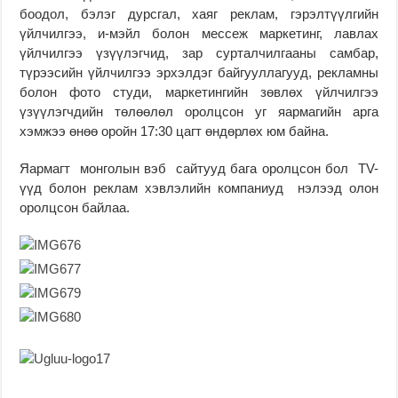
боодол, бэлэг дурсгал, хаяг реклам, гэрэлтүүлгийн
үйлчилгээ, и-мэйл болон мессеж маркетинг, лавлах
үйлчилгээ үзүүлэгчид, зар сурталчилгааны самбар,
түрээсийн үйлчилгээ эрхэлдэг байгууллагууд, рекламны
болон фото студи, маркетингийн зөвлөх үйлчилгээ
үзүүлэгчдийн төлөөлөл оролцсон уг яармагийн арга
хэмжээ өнөө оройн 17:30 цагт өндөрлөх юм байна.
Яармагт монголын вэб сайтууд бага оролцсон бол TV-
үүд болон реклам хэвлэлийн компаниуд нэлээд олон
оролцсон байлаа.