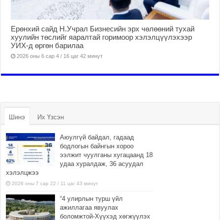
Ерөнхий сайд Н.Учрал Бизнесийн эрх чөлөөний тухай
хуулийн төслийг яаралтай горимоор хэлэлцүүлэхээр
УИХ-д өргөн барилаа
2026 оны 6 сар 4 / 16 цаг 42 минут
Шинэ
Их Үзсэн
Аюулгүй байдал, гадаад
бодлогын байнгын хороо
ээлжит чуулганы хугацаанд 18
удаа хуралдаж, 36 асуудал
хэлэлцжээ
2026 оны 7 сар 22 / 11 цаг 43 минут
“4 улирлын турш үйл
ажиллагаа явуулах
боломжтой-Хүүхэд хөгжүүлэх