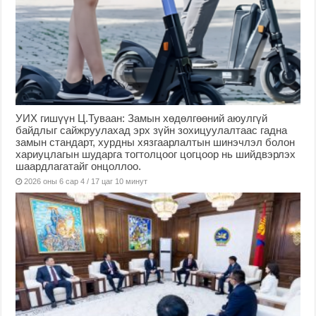
УИХ гишүүн Ц.Туваан: Замын хөдөлгөөний аюулгүй
байдлыг сайжруулахад эрх зүйн зохицуулалтаас гадна
замын стандарт, хурдны хязгаарлалтын шинэчлэл болон
хариуцлагын шударга тогтолцоог цогцоор нь шийдвэрлэх
шаардлагатайг онцоллоо.
2026 оны 6 сар 4 / 17 цаг 10 минут