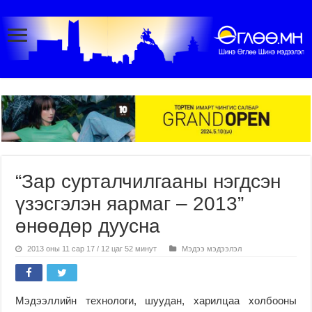
“Зар сурталчилгааны нэгдсэн
үзэсгэлэн яармаг – 2013”
өнөөдөр дуусна
2013 оны 11 сар 17 / 12 цаг 52 минут
Мэдээ мэдээлэл
Мэдээллийн технологи, шуудан, харилцаа холбооны