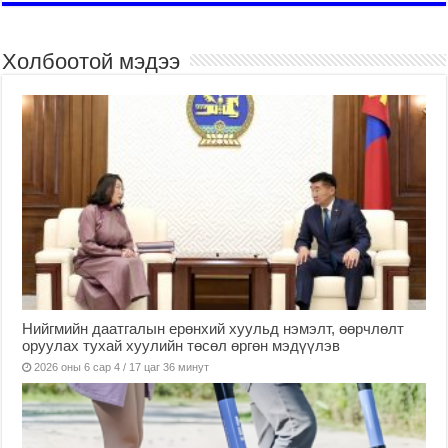
Холбоотой мэдээ
Нийгмийн даатгалын ерөнхий хуульд нэмэлт, өөрчлөлт
оруулах тухай хуулийн төсөл өргөн мэдүүлэв
2026 оны 6 сар 4 / 17 цаг 36 минут