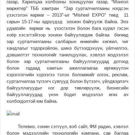
газар, Харилцаа холбооны зохицуулах газар, “Монгол
маркетер” ТББ хамтран “Зар сурталчилгааны нэгдсэн
үзэсгэлэн яармаг – 2013”-ыг “Misheel EXPO” төвд 11
сарын 15-17-ны өдрүүдэд зохион байгуулж байна. Энэ
удаагийн яармаг нь үзэсгэлэн болон бага хурал гэсэн
хоёр хэсэгтэйгээр зохион байгуулагдаж байгаа бөгөөд
зар сурталчилгааны салбарын өнөөгийн хөгжил, чиг
хандлагыг тодорхойлон, шинэ бүтээгдэхүүн, үйлчилгээ,
дэвшилтэт технологийг танилцуулах, хэвлэл мэдээлэл
болон зар сурталчилгааны байгууллагуудад дотоод
болон гадаад хамтын ажиллагаагаа өргөжүүлэн
хэрэглэгчийн хүрээгээ тэлэх боломжийг олгох, реклам,
сурталчилгаа түгээгч сувгууд болон бүтээгч, үйлдвэрлэгч
байгууллагуудыг нэг дор төвлөрүүлж, бизнесийн
байгууллагуудад үнэн бодит мэдээлэл өгөх ач
холбогдолтой юм байна.
Телевиз, сонин сэтгүүл, вэб сайт, ФМ радио, хэвлэл
болон мэдээллийн технологийн компани, сав баглаа