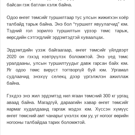
байсан гэж батлан хэлж байна.
Одоо өнгөт төмсийг туршилтаар тус улсын жижигхэн хоёр
талбайд тарьж байна. Энэ бол “туршилт явуулагчид” юм.
Тэдний гол зорилго туршилтын үрээр төмс тарьж,
өөрсдийн сэтгэгдлийг эрдэмтэдтэй хуваалцах.
Эрдэмтдийн үзэж байгаагаар, өнгөт төмсийг үйлдвэрт
2020 он гэхэд нэвтрүүлэх боломжтой. Энэ үед төмс
уралдааны, улсын туршилтуудыг давж гарсан байх юм.
Яг одоо төмс вируст тогтворгүй буй юм. Ургамал
судлаачид энэхүү селекц дээр үргэлжлэн ажиллаж
байна.
Гэхдээ энэ жил эрдэмтэд нил ягаан төмсний 300 кг ургац
аваад байна. Магадгүй, дараагийн хавар өнгөт төмсийг
яармаг худалдаанд гаргаж мэдэх юм. Хүссэн хүмүүс
өнгөт төмсний амт чанарыг үнэлэх юм уу, уг ногоог өөрийн
ногооны талбайдаа тарих боломжтой.