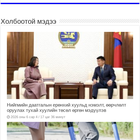
Холбоотой мэдээ
Нийгмийн даатгалын ерөнхий хуульд нэмэлт, өөрчлөлт
оруулах тухай хуулийн төсөл өргөн мэдүүлэв
2026 оны 6 сар 4 / 17 цаг 36 минут