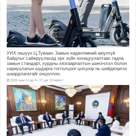
УИХ гишүүн Ц.Туваан: Замын хөдөлгөөний аюулгүй
байдлыг сайжруулахад эрх зүйн зохицуулалтаас гадна
замын стандарт, хурдны хязгаарлалтын шинэчлэл болон
хариуцлагын шударга тогтолцоог цогцоор нь шийдвэрлэх
шаардлагатайг онцоллоо.
2026 оны 6 сар 4 / 17 цаг 10 минут