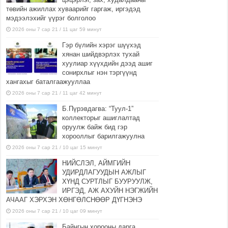
төвийн ажиллах хуваарийг гаргаж, иргэдэд
мэдээлэхийг үүрэг болголоо
2026 оны 7 сар 21 / 11 цаг 59 минут
Гэр бүлийн хэрэг шүүхэд
хянан шийдвэрлэх тухай
хуулиар хүүхдийн дээд ашиг
сонирхлыг нэн тэргүүнд
хангахыг баталгаажууллаа
2026 оны 7 сар 21 / 11 цаг 42 минут
Б.Пүрэвдагва: “Туул-1”
коллекторыг ашиглалтад
оруулж байж бид гэр
хорооллыг барилгажуулна
2026 оны 7 сар 21 / 10 цаг 15 минут
НИЙСЛЭЛ, АЙМГИЙН
УДИРДЛАГУУДЫН АЖЛЫГ
ХҮНД СУРТЛЫГ БУУРУУЛЖ,
ИРГЭД, АЖ АХУЙН НЭГЖИЙН
АЧААГ ХЭРХЭН ХӨНГӨЛСНӨӨР ДҮГНЭНЭ
2026 оны 7 сар 21 / 10 цаг 09 минут
Байнгын хорооны дарга