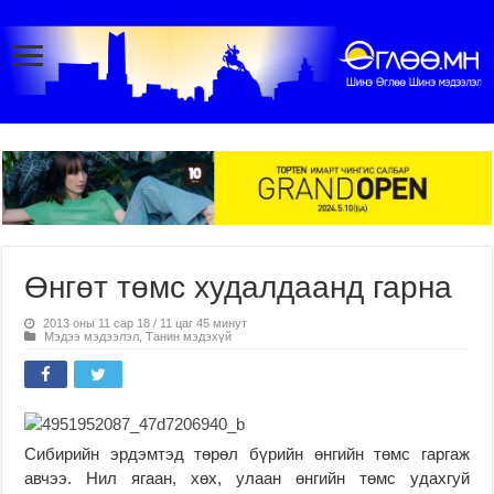
Өнгөт төмс худалдаанд гарна
2013 оны 11 сар 18 / 11 цаг 45 минут
Мэдээ мэдээлэл
,
Танин мэдэхүй
Сибирийн эрдэмтэд төрөл бүрийн өнгийн төмс гаргаж
авчээ. Нил ягаан, хөх, улаан өнгийн төмс удахгуй