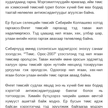
худалдаанд гарна. Мэргэжилтнүүдийн яриагаар, ийм төмс
их хэмжээний төмсний гурил болон хүний бие мах бодид
таатай нөлөөлөх антиоксидантуудыг агуулсан байна.
Ер бусын селекцийн төмсийг Сибирийн Колпашево хотод
гаргажээ.Өнгөт төмсийг гаргахад тэд таван жил
хөдөлмөрлжээ. Тэд цаашид нил ягаан, хөх, улбар шар,
улаан өнгийн ногоо гаргаж авахаар төлөвлөөд байна.
Сибирчууд өмнөд солонгосын эрдэмтдээс энэхүү санааг
зээлдсэн. “”Төмс. Орос-2007” үзэсгэлэнд тэд нил ягаан
төмсөөр оролцсон. Таван жилийн өмнө оросын эрдэмтэд
халуун орны төмсийг орон нутгийн нөхцөлд тохируулан
ургуулах гэж оролдсон. Одоогоор нил ягаан, хөх-нил
ягаан болон улаан өнгийн төмс гаргаж аваад байна.
Өнгөт төмсийг судлах явцад энэ нь хүний бие мах бодид
хэрэгтэй антиоксидантуудаар баялаг болох нь
тогтоогдсон. Химийн бүтцээрээ чихрийн шижин өвчтэй
хүмүүст ашигтай байж мэднэ. Ер бусын төмс идэж
байсан хэрэглэгчид тэд эрүүлжиж байгаагаа мэдэрч