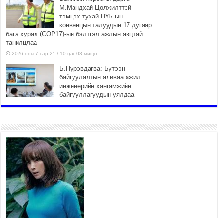
М.Мандхай Цөлжилттэй
тэмцэх тухай НҮБ-ын
конвенцын талуудын 17 дугаар
бага хурал (СОР17)-ын бэлтгэл ажлын явцтай
танилцлаа
2026 оны 7 сар 21 / 10 цаг 03 минут
Б.Пүрэвдагва: Бүтээн
байгуулалтын аливаа ажил
инженерийн хангамжийн
байгууллагуудын уялдаа
холбоогүйгээс саатах ёсгүй
2026 оны 7 сар 20 / 17 цаг 21 минут
“Сэлбэ 20 минутын хот”
төслийн анхны 12 давхар
барилгын үндсэн карказ,
цутгалтын ажил дууслаа
2026 оны 7 сар 20 / 17 цаг 17 минут
Мопед, скүүтер, тэдгээртэй
адилтгах үзүүлэлт бүхий
тээврийн хэрэгсэлтэй
холбоотой нийслэлийн засаг
дарга захирамж гаргалаа