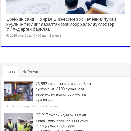
Ерөнхий сайд Н.Учрал Бизнесийн эрх чөлөөний тухай
хуулийн төслийг яаралтай горимоор хэлэлцүүлэхээр
УИХ-д өргөн барилаа
2026 оны 6 сар 4 / 16 цаг 42 минут
Шинэ
Их Үзсэн
26,992 суралцагч хотхоны бага
сургуульд, 8100 суралцагч
төрөлжсөн ахлах сургуульд
суралцана
2026 оны 7 сар 21 / 13 цаг 43 минут
COP17 хурлын үеэрх замын
хөдөлгөөн, нийтийн тээврийн
зохицуулалт, сургууль,
цэцэрлэг, зах, худалдааны