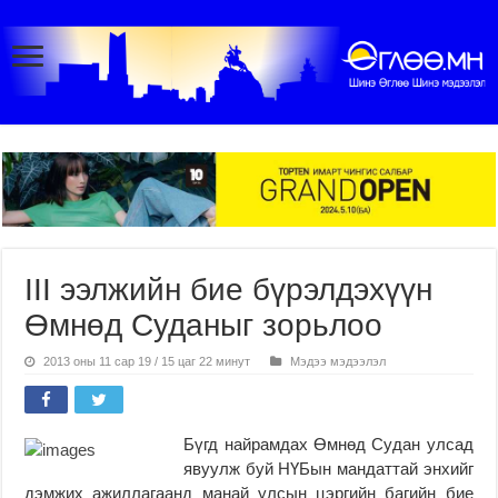
III ээлжийн бие бүрэлдэхүүн
Өмнөд Суданыг зорьлоо
2013 оны 11 сар 19 / 15 цаг 22 минут
Мэдээ мэдээлэл
Бүгд найрамдах Өмнөд Судан улсад
явуулж буй НҮБын мандаттай энхийг
дэмжих ажиллагаанд манай улсын цэргийн багийн бие