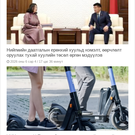
Нийгмийн даатгалын ерөнхий хуульд нэмэлт, өөрчлөлт
оруулах тухай хуулийн төсөл өргөн мэдүүлэв
2026 оны 6 сар 4 / 17 цаг 36 минут