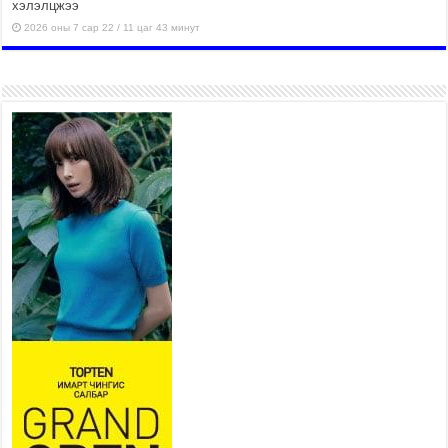
хэлэлцжээ
2026 оны 7 сар 22 / 11 цаг 43 минут
“4 улирлын турш үйл
ажиллагаа явуулах
боломжтой-Хүүхэд хөгжүүлэх
төв” байгуулах төсөлд төр,
хувийн хэвшлийн түншлэлийн хүрээнд хамтран
ажиллахыг урьж байна
2026 оны 7 сар 22 / 9 цаг 28 минут
Б.Пүрэвдагва: “Урт цагаан”-ыг
залуучууд чөлөөт цагаа
өнгөрүүлдэг, жуулчид зорьж
ирдэг цэг болгоно
2026 оны 7 сар 21 / 16 цаг 47 минут
Тусгай замын автобус /BRT/ төслийн удирдах
хорооны ээлжит хуралдаан боллоо
2026 оны 7 сар 21 / 16 цаг 43 минут
Ерөнхий сайд Н.Учрал БНХАУ-аас Монгол Улсад
суугаа Элчин сайд Шэнь Миньжюанийг хүлээн
авч уулзав
2026 оны 7 сар 21 / 16 цаг 39 минут