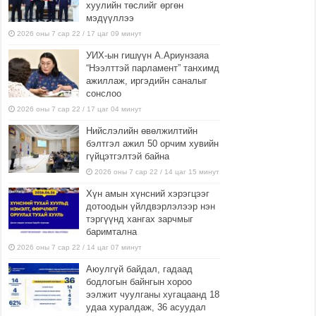
хуулийн төслийг өргөн
мэдүүллээ
2026 оны 7 сар 22 / 17 цаг 09 минут
УИХ-ын гишүүн А.Ариунзаяа
“Нээлттэй парламент” танхимд
ажиллаж, иргэдийн саналыг
сонслоо
2026 оны 7 сар 22 / 17 цаг 04 минут
Нийслэлийн өвөлжилтийн
бэлтгэл ажил 50 орчим хувийн
гүйцэтгэлтэй байна
2026 оны 7 сар 22 / 14 цаг 15 минут
Хүн амын хүнсний хэрэгцээг
дотоодын үйлдвэрлэлээр нэн
тэргүүнд хангах зарчмыг
баримтална
2026 оны 7 сар 22 / 14 цаг 07 минут
Аюулгүй байдал, гадаад
бодлогын байнгын хороо
ээлжит чуулганы хугацаанд 18
удаа хуралдаж, 36 асуудал