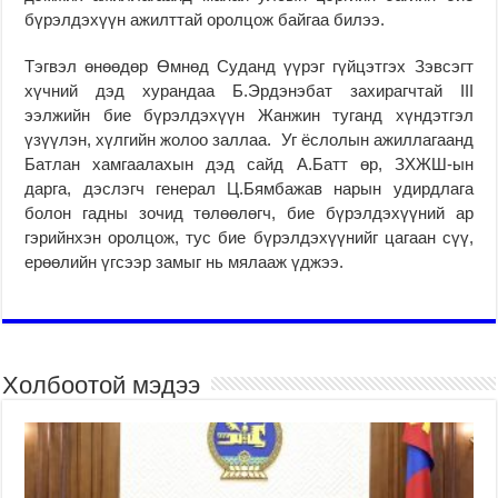
бүрэлдэхүүн ажилттай оролцож байгаа билээ.
Тэгвэл өнөөдөр Өмнөд Суданд үүрэг гүйцэтгэх Зэвсэгт
хүчний дэд хурандаа Б.Эрдэнэбат захирагчтай III
ээлжийн бие бүрэлдэхүүн Жанжин туганд хүндэтгэл
үзүүлэн, хүлгийн жолоо заллаа. Уг ёслолын ажиллагаанд
Батлан хамгаалахын дэд сайд А.Батт өр, ЗХЖШ-ын
дарга, дэслэгч генерал Ц.Бямбажав нарын удирдлага
болон гадны зочид төлөөлөгч, бие бүрэлдэхүүний ар
гэрийнхэн оролцож, тус бие бүрэлдэхүүнийг цагаан сүү,
ерөөлийн үгсээр замыг нь мялааж үджээ.
Холбоотой мэдээ