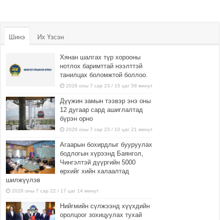
Шинэ
Их Үзсэн
Хянан шалгах түр хорооны
нотлох баримттай нээлттэй
танилцах боломжтой боллоо.
2026 оны 7 сар 23 / 15 цаг 58 минут
Дүүжин замын тээвэр энэ оны
12 дугаар сард ашиглалтад
бүрэн орно
2026 оны 7 сар 23 / 10 цаг 21 минут
Агаарын бохирдлыг бууруулах
бодлогын хүрээнд Баянгол,
Чингэлтэй дүүргийн 5000
өрхийг хийн халаалтад
шилжүүлэв
2026 оны 7 сар 22 / 17 цаг 14 минут
Нийгмийн сүлжээнд хүүхдийн
оролцоог зохицуулах тухай