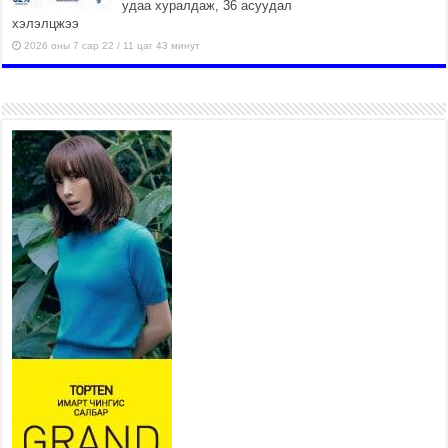
удаа хуралдаж, 36 асуудал
хэлэлцжээ
2026 оны 7 сар 22 / 11 цаг 43 минут
“4 улирлын турш үйл
ажиллагаа явуулах
боломжтой-Хүүхэд хөгжүүлэх
төв” байгуулах төсөлд төр,
хувийн хэвшлийн түншлэлийн хүрээнд хамтран
ажиллахыг урьж байна
2026 оны 7 сар 22 / 9 цаг 28 минут
Б.Пүрэвдагва: “Урт цагаан”-ыг
залуучууд чөлөөт цагаа
өнгөрүүлдэг, жуулчид зорьж
ирдэг цэг болгоно
2026 оны 7 сар 21 / 16 цаг 47 минут
Тусгай замын автобус /BRT/ төслийн удирдах
хорооны ээлжит хуралдаан боллоо
2026 оны 7 сар 21 / 16 цаг 43 минут
Ерөнхий сайд Н.Учрал БНХАУ-аас Монгол Улсад
суугаа Элчин сайд Шэнь Миньжюанийг хүлээн
авч уулзав