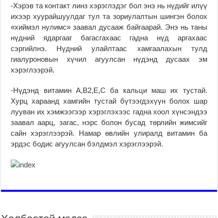
-Хэрэв та контакт линз хэрэглэдэг бол энэ нь нүдийг илүү
ихээр хуурайшуулдаг тул та зориулалтын шингэн болох
«хиймэл нулимс» заавал дусааж байгаарай. Энэ нь таны
нүдний ядаргааг багасгахаас гадна нүд аргахаас
сэргийлнэ. Нүдний улайлтаас хамгаалахын тулд
гиалуроновын хүчил агуулсан нүдэнд дусаах эм
хэрэглээрэй.
-Нүдэнд витамин А,В2,Е,С ба кальци маш их тустай.
Хурц хараанд хамгийн тустай бүтээгдэхүүн болох шар
лууван их хэмжээгээр хэрэглэхээс гадна хоол хүнсэндээ
заавал аарц, загас, нэрс болон бусад төрлийн жимсийг
сайн хэрэглээрэй. Намар өвлийн улиралд витамин ба
эрдэс бодис агуулсан бэлдмэл хэрэглээрэй.