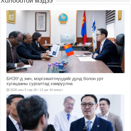
Холбоотой мэдээ
БНЭУ-д эмч, мэргэжилтнүүдийг дунд болон урт
хугацааны сургалтад хамруулна
2026 оны 5 сар 28 / 13 цаг 40 минут