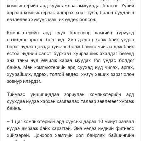
компьютерийн ард сууж ажлаа амжуулдаг болсон. Үүний
хэрээр компьютерээс ялгарах хорт туяа, болон суудлын
өвчлөлөөр хүмүүс маш их өвдөх болсон.
Компьютерийн ард суух болсноор хамгийн түрүүнд
өвчилдөг эрхтэн бол нүд. Хүн дэлгэц харж байх үедээ
бараг нүдээ цавчдаггүйгээс болж байнга чийглэгдэж байх
ёстой нүдний салст бүрхэвч хуйраашиж эхэлдэг бөгөөд
энэ таны нүд өвчилж хараа муудах гол үндэс болдог
байна. Мөн компьютерийн ард суухад нүд чилэх, аргах,
хуурайших, ядрах, толгой өвдөх, хүзүү хөших зэрэг олон
зовиур илэрдэг.
Тиймээс уншигчиддаа зориулан компьютерийн ард
суухдаа нүдээ хэрхэн хамгаалах талаар зөвлөгөөг хүргэж
байна.
– 1 цаг компьютерийн ард суусны дараа 10 минут заавал
нүдээ амрааж байх хэрэгтэй. Энэ үедээ нүдний фитнесс
хийгээрэй. Цонхоор хамгийн хол байрлах байшингийн