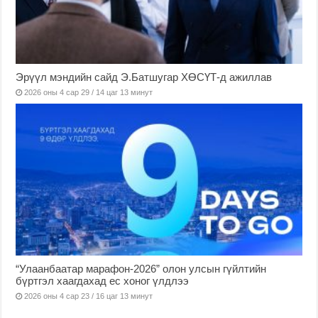
Эрүүл мэндийн сайд Э.Батшугар ХӨСҮТ-д ажиллав
2026 оны 4 сар 29 / 14 цаг 13 минут
“Улаанбаатар марафон-2026” олон улсын гүйлтийн
бүртгэл хаагдахад ес хоног үлдлээ
2026 оны 4 сар 23 / 16 цаг 13 минут