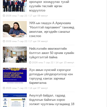
оролцоог зохицуулах тухай
хуулийн төслийг өргөн
мэдүүллээ
2026 оны 7 сар 22 / 17 цаг 09 минут
УИХ-ын гишүүн А.Ариунзаяа
“Нээлттэй парламент” танхимд
ажиллаж, иргэдийн саналыг
сонслоо
2026 оны 7 сар 22 / 17 цаг 04 минут
Нийслэлийн өвөлжилтийн
бэлтгэл ажил 50 орчим хувийн
гүйцэтгэлтэй байна
2026 оны 7 сар 22 / 14 цаг 15 минут
Хүн амын хүнсний хэрэгцээг
дотоодын үйлдвэрлэлээр нэн
тэргүүнд хангах зарчмыг
баримтална
2026 оны 7 сар 22 / 14 цаг 07 минут
Аюулгүй байдал, гадаад
бодлогын байнгын хороо
ээлжит чуулганы хугацаанд 18