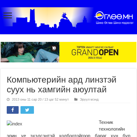
Компьютерийн ард линзтэй
суух нь хамгийн аюултай
2013 оны 11 сар 20 / 13 цаг 52 минут
Эрүүл мэнд
Техник
технологийн
эрин үе эхэлсэнтэй холбоотойгоор бараг хүн бүр