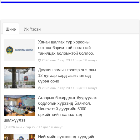
Шинэ
Их Үзсэн
Хянан шалгах түр хорооны
нотлох баримттай нээлттэй
танилцах боломжтой боллоо.
2026 оны 7 сар 23 / 15 цаг 58 минут
Дүүжин замын тээвэр энэ оны
12 дугаар сард ашиглалтад
бүрэн орно
2026 оны 7 сар 23 / 10 цаг 21 минут
Агаарын бохирдлыг бууруулах
бодлогын хүрээнд Баянгол,
Чингэлтэй дүүргийн 5000
өрхийг хийн халаалтад
шилжүүлэв
2026 оны 7 сар 22 / 17 цаг 14 минут
Нийгмийн сүлжээнд хүүхдийн