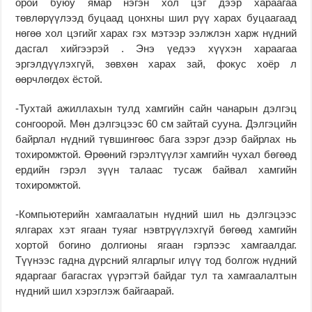
орой буюу ямар нэгэн хол цэг дээр хараагаа
төвлөрүүлээд буцаад цонхны шил рүү харах буцаагаад
нөгөө хол цэгийг харах гэх мэтээр ээлжлэн харж нүдний
дасгал хийгээрэй . Энэ үедээ хүүхэн хараагаа
эргэлдүүлэхгүй, зөвхөн харах зай, фокус хоёр л
өөрчлөгдөх ёстой.
-Тухтай ажиллахын тулд хамгийн сайн чанарын дэлгэц
сонгоорой. Мөн дэлгэцээс 60 см зайтай сууна. Дэлгэцийн
байрлал нүдний түвшингөөс бага зэрэг дээр байрлах нь
тохиромжтой. Өрөөний гэрэлтүүлэг хамгийн чухал бөгөөд
ердийн гэрэл зүүн талаас тусаж байвал хамгийн
тохиромжтой.
-Компьютерийн хамгаалатын нүдний шил нь дэлгэцээс
ялгарах хэт ягаан туяаг нэвтрүүлэхгүй бөгөөд хамгийн
хортой богино долгионы ягаан гэрлээс хамгаалдаг.
Түүнээс гадна дүрсний ялгарлыг илүү тод болгож нүдний
ядаргааг багасгах үүрэгтэй байдаг тул та хамгаалалтын
нүдний шил хэрэглэж байгаарай.