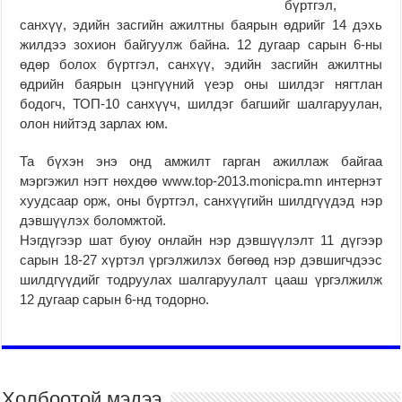
бүртгэл,
санхүү, эдийн засгийн ажилтны баярын өдрийг 14 дэхь
жилдээ зохион байгуулж байна. 12 дугаар сарын 6-ны
өдөр болох бүртгэл, санхүү, эдийн засгийн ажилтны
өдрийн баярын цэнгүүний үеэр оны шилдэг нягтлан
бодогч, ТОП-10 санхүүч, шилдэг багшийг шалгаруулан,
олон нийтэд зарлах юм.
Та бүхэн энэ онд амжилт гарган ажиллаж байгаа
мэргэжил нэгт нөхдөө www.top-2013.monicpa.mn интернэт
хуудсаар орж, оны бүртгэл, санхүүгийн шилдгүүдэд нэр
дэвшүүлэх боломжтой.
Нэгдүгээр шат буюу онлайн нэр дэвшүүлэлт 11 дүгээр
сарын 18-27 хүртэл үргэлжилэх бөгөөд нэр дэвшигчдээс
шилдгүүдийг тодруулах шалгаруулалт цааш үргэлжилж
12 дугаар сарын 6-нд тодорно.
Холбоотой мэдээ