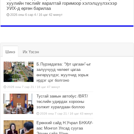
хуулийн төслийг яаралтай горимоор хэлэлцүүлэхээр
УИХ-д өргөн барилаа
2026 оны 6 сар 4 / 16 цаг 42 минут
Шинэ
Их Үзсэн
Б.Пүрэвдагва: “Урт цагаан”-ыг
залуучууд чөлөөт цагаа
өнгөрүүлдэг, жуулчид зорьж
ирдэг цэг болгоно
2026 оны 7 сар 21 / 16 цаг 47 минут
Тусгай замын автобус /BRT/
төслийн удирдах хорооны
ээлжит хуралдаан боллоо
2026 оны 7 сар 21 / 16 цаг 43 минут
Ерөнхий сайд Н.Учрал БНХАУ-
аас Монгол Улсад суугаа
Элчин сайд Шэнь