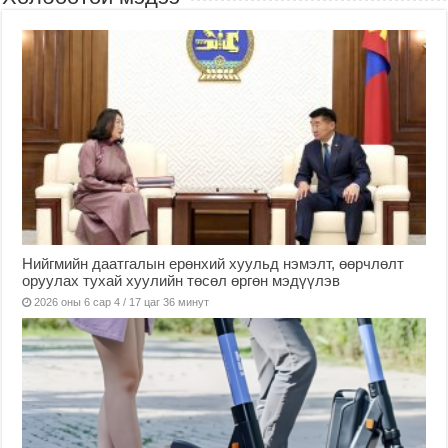
Нийгмийн даатгалын ерөнхий хуульд нэмэлт, өөрчлөлт
оруулах тухай хуулийн төсөл өргөн мэдүүлэв
2026 оны 6 сар 4 / 17 цаг 36 минут