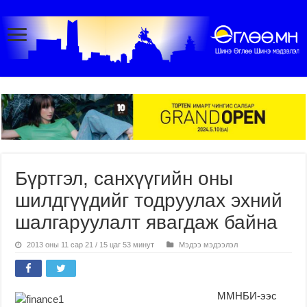
Бүртгэл, санхүүгийн оны
шилдгүүдийг тодруулах эхний
шалгаруулалт явагдаж байна
2013 оны 11 сар 21 / 15 цаг 53 минут
Мэдээ мэдээлэл
ММНБИ-ээс