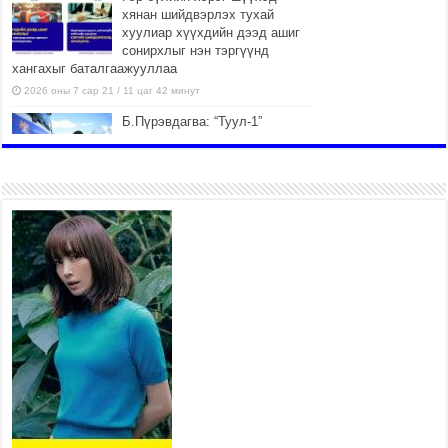
хянан шийдвэрлэх тухай
хуулиар хүүхдийн дээд ашиг
сонирхлыг нэн тэргүүнд
хангахыг баталгаажууллаа
2026 оны 7 сар 21 / 11 цаг 42 минут
Б.Пүрэвдагва: “Туул-1”
коллекторыг ашиглалтад
оруулж байж бид гэр
хорооллыг барилгажуулна
2026 оны 7 сар 21 / 10 цаг 15 минут
НИЙСЛЭЛ, АЙМГИЙН
УДИРДЛАГУУДЫН АЖЛЫГ
ХҮНД СУРТЛЫГ БУУРУУЛЖ,
ИРГЭД, АЖ АХУЙН НЭГЖИЙН
АЧААГ ХЭРХЭН ХӨНГӨЛСНӨӨР ДҮГНЭНЭ
2026 оны 7 сар 21 / 10 цаг 09 минут
Байнгын хорооны дарга
М.Мандхай Цөлжилттэй
тэмцэх тухай НҮБ-ын
конвенцын талуудын 17 дугаар
бага хурал (СОР17)-ын бэлтгэл ажлын явцтай
танилцлаа