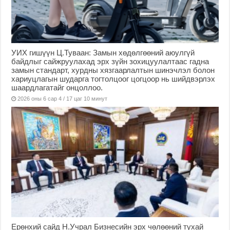
УИХ гишүүн Ц.Туваан: Замын хөдөлгөөний аюулгүй
байдлыг сайжруулахад эрх зүйн зохицуулалтаас гадна
замын стандарт, хурдны хязгаарлалтын шинэчлэл болон
хариуцлагын шударга тогтолцоог цогцоор нь шийдвэрлэх
шаардлагатайг онцоллоо.
2026 оны 6 сар 4 / 17 цаг 10 минут
Ерөнхий сайд Н.Учрал Бизнесийн эрх чөлөөний тухай