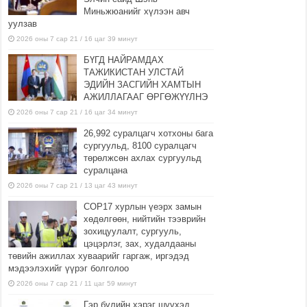
Миньжюанийг хүлээн авч
уулзав
2026 оны 7 сар 21 / 16 цаг 39 минут
БҮГД НАЙРАМДАХ
ТАЖИКИСТАН УЛСТАЙ
ЭДИЙН ЗАСГИЙН ХАМТЫН
АЖИЛЛАГААГ ӨРГӨЖҮҮЛНЭ
2026 оны 7 сар 21 / 16 цаг 34 минут
26,992 суралцагч хотхоны бага
сургуульд, 8100 суралцагч
төрөлжсөн ахлах сургуульд
суралцана
2026 оны 7 сар 21 / 13 цаг 43 минут
COP17 хурлын үеэрх замын
хөдөлгөөн, нийтийн тээврийн
зохицуулалт, сургууль,
цэцэрлэг, зах, худалдааны
төвийн ажиллах хуваарийг гаргаж, иргэдэд
мэдээлэхийг үүрэг болголоо
2026 оны 7 сар 21 / 11 цаг 59 минут
Гэр бүлийн хэрэг шүүхэд