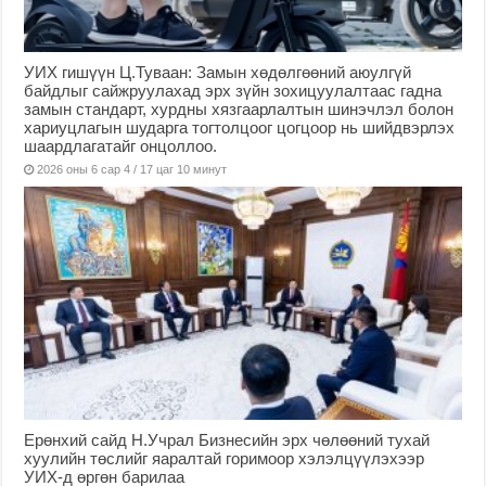
УИХ гишүүн Ц.Туваан: Замын хөдөлгөөний аюулгүй
байдлыг сайжруулахад эрх зүйн зохицуулалтаас гадна
замын стандарт, хурдны хязгаарлалтын шинэчлэл болон
хариуцлагын шударга тогтолцоог цогцоор нь шийдвэрлэх
шаардлагатайг онцоллоо.
2026 оны 6 сар 4 / 17 цаг 10 минут
Ерөнхий сайд Н.Учрал Бизнесийн эрх чөлөөний тухай
хуулийн төслийг яаралтай горимоор хэлэлцүүлэхээр
УИХ-д өргөн барилаа