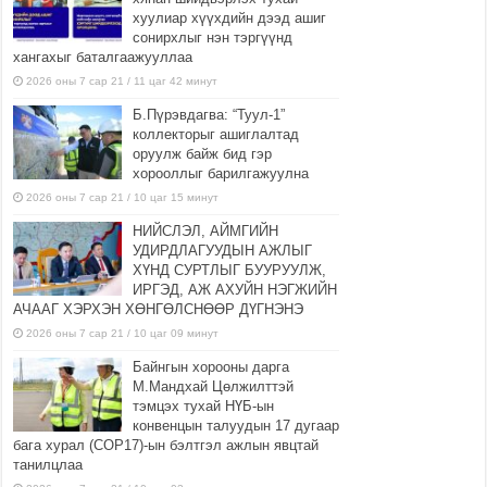
хуулиар хүүхдийн дээд ашиг
сонирхлыг нэн тэргүүнд
хангахыг баталгаажууллаа
2026 оны 7 сар 21 / 11 цаг 42 минут
Б.Пүрэвдагва: “Туул-1”
коллекторыг ашиглалтад
оруулж байж бид гэр
хорооллыг барилгажуулна
2026 оны 7 сар 21 / 10 цаг 15 минут
НИЙСЛЭЛ, АЙМГИЙН
УДИРДЛАГУУДЫН АЖЛЫГ
ХҮНД СУРТЛЫГ БУУРУУЛЖ,
ИРГЭД, АЖ АХУЙН НЭГЖИЙН
АЧААГ ХЭРХЭН ХӨНГӨЛСНӨӨР ДҮГНЭНЭ
2026 оны 7 сар 21 / 10 цаг 09 минут
Байнгын хорооны дарга
М.Мандхай Цөлжилттэй
тэмцэх тухай НҮБ-ын
конвенцын талуудын 17 дугаар
бага хурал (СОР17)-ын бэлтгэл ажлын явцтай
танилцлаа