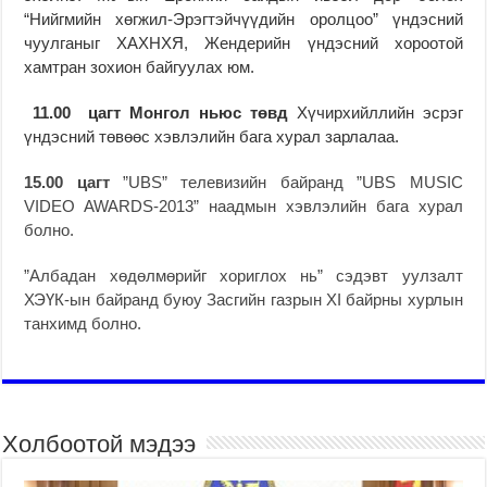
“Нийгмийн хөгжил-Эрэгтэйчүүдийн оролцоо” үндэсний
чуулганыг ХАХНХЯ, Жендерийн үндэсний хороотой
хамтран зохион байгуулах юм.
11.00 цагт Монгол ньюс төвд
Хүчирхийллийн эсрэг
үндэсний төвөөс хэвлэлийн бага хурал зарлалаа.
15.00 цагт
”UBS” телевизийн байранд ”UBS MUSIC
VIDEO AWARDS-2013” наадмын хэвлэлийн бага хурал
болно.
”Албадан хөдөлмөрийг хориглох нь” сэдэвт уулзалт
ХЭҮК-ын байранд буюу Засгийн газрын XI байрны хурлын
танхимд болно.
Холбоотой мэдээ