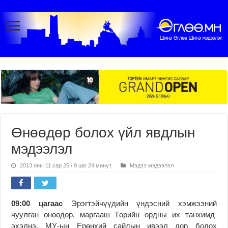
Өнөөдөр болох үйл явдлын
мэдээлэл
2013 оны 11 сар 25 / 9 цаг 24 минут
Мэдээ мэдээлэл
09:00 цагаас
Эрэгтэйчүүдийн үндэсний хэмжээний
чуулган өнөөдөр, маргааш Төрийн ордны их танхимд
эхэлнэ. МУ-ын Ерөнхий сайдын ивээл дор болох