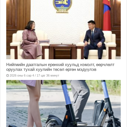
Нийгмийн даатгалын ерөнхий хуульд нэмэлт, өөрчлөлт
оруулах тухай хуулийн төсөл өргөн мэдүүлэв
2026 оны 6 сар 4 / 17 цаг 36 минут