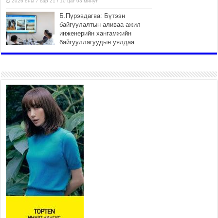
2026 оны 7 сар 21 / 10 цаг 03 минут
Б.Пүрэвдагва: Бүтээн
байгуулалтын аливаа ажил
инженерийн хангамжийн
байгууллагуудын уялдаа
холбоогүйгээс саатах ёсгүй
2026 оны 7 сар 20 / 17 цаг 21 минут
“Сэлбэ 20 минутын хот”
төслийн анхны 12 давхар
барилгын үндсэн карказ,
цутгалтын ажил дууслаа
2026 оны 7 сар 20 / 17 цаг 17 минут
Мопед, скүүтер, тэдгээртэй
адилтгах үзүүлэлт бүхий
тээврийн хэрэгсэлтэй
холбоотой нийслэлийн засаг
дарга захирамж гаргалаа
2026 оны 7 сар 20 / 17 цаг 11 минут
Төв цэвэрлэх байгууламжид хоногт дунджаар 3
тонн хатуу хог хаягдал ирж байна
2026 оны 7 сар 20 / 12 цаг 06 минут