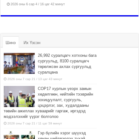
2026 оны 6 сар 4 / 16 цаг 42 минут
Шинэ
Их Үзсэн
26,992 суралцагч хотхоны бага
сургуульд, 8100 суралцагч
төрөлжсөн ахлах сургуульд
суралцана
2026 оны 7 сар 21 / 13 цаг 43 минут
COP17 хурлын үеэрх замын
хөдөлгөөн, нийтийн тээврийн
зохицуулалт, сургууль,
цэцэрлэг, зах, худалдааны
төвийн ажиллах хуваарийг гаргаж, иргэдэд
мэдээлэхийг үүрэг болголоо
2026 оны 7 сар 21 / 11 цаг 59 минут
Гэр бүлийн хэрэг шүүхэд
хянан шийдвэрлэх тухай