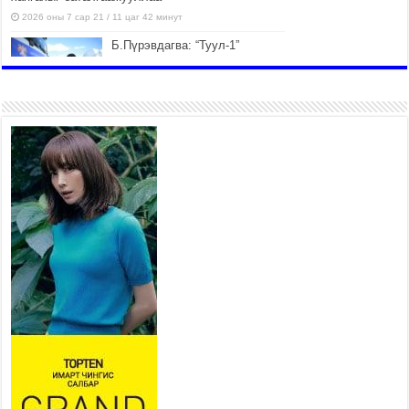
2026 оны 7 сар 21 / 11 цаг 42 минут
Б.Пүрэвдагва: “Туул-1”
коллекторыг ашиглалтад
оруулж байж бид гэр
хорооллыг барилгажуулна
2026 оны 7 сар 21 / 10 цаг 15 минут
НИЙСЛЭЛ, АЙМГИЙН
УДИРДЛАГУУДЫН АЖЛЫГ
ХҮНД СУРТЛЫГ БУУРУУЛЖ,
ИРГЭД, АЖ АХУЙН НЭГЖИЙН
АЧААГ ХЭРХЭН ХӨНГӨЛСНӨӨР ДҮГНЭНЭ
2026 оны 7 сар 21 / 10 цаг 09 минут
Байнгын хорооны дарга
М.Мандхай Цөлжилттэй
тэмцэх тухай НҮБ-ын
конвенцын талуудын 17 дугаар
бага хурал (СОР17)-ын бэлтгэл ажлын явцтай
танилцлаа
2026 оны 7 сар 21 / 10 цаг 03 минут
Б.Пүрэвдагва: Бүтээн байгуулалтын аливаа
ажил инженерийн хангамжийн байгууллагуудын