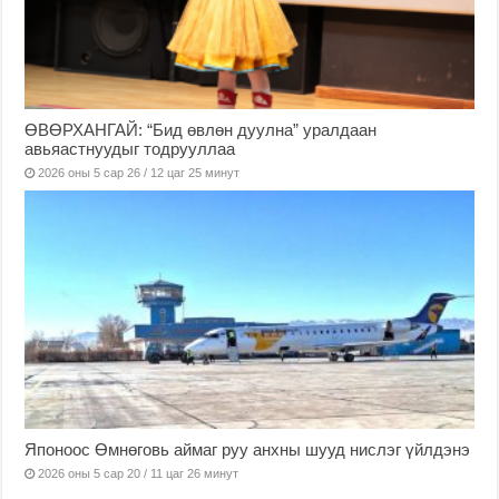
ӨВӨРХАНГАЙ: “Бид өвлөн дуулна” уралдаан
авьяастнуудыг тодрууллаа
2026 оны 5 сар 26 / 12 цаг 25 минут
Японоос Өмнөговь аймаг руу анхны шууд нислэг үйлдэнэ
2026 оны 5 сар 20 / 11 цаг 26 минут