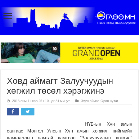
Ховд аймагт Залуучуудын
хөгжил төсөл хэрэгжинэ
2013 оны 11 сар 25 / 10 цаг 31 минут
Зүүн аймаг
,
Орон нутаг
НҮБ-ын Хүн амын
сангаас Монгол Улсын Хүн амын хөгжил, нийгмийн
хамгааллын яамтай хамтран “Залуучуудын хөгжил”