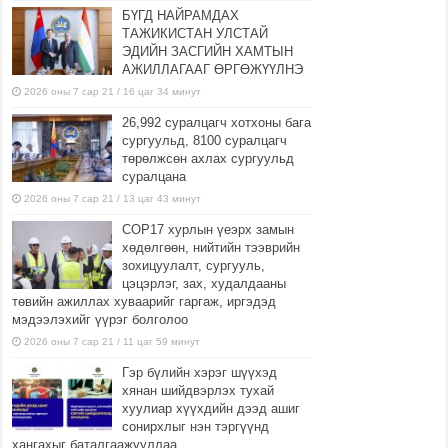
БҮГД НАЙРАМДАХ
ТАЖИКИСТАН УЛСТАЙ
ЭДИЙН ЗАСГИЙН ХАМТЫН
АЖИЛЛАГААГ ӨРГӨЖҮҮЛНЭ
2026 оны 7 сар 21 / 16 цаг 34 минут
26,992 суралцагч хотхоны бага
сургуульд, 8100 суралцагч
төрөлжсөн ахлах сургуульд
суралцана
2026 оны 7 сар 21 / 13 цаг 43 минут
COP17 хурлын үеэрх замын
хөдөлгөөн, нийтийн тээврийн
зохицуулалт, сургууль,
цэцэрлэг, зах, худалдааны
төвийн ажиллах хуваарийг гаргаж, иргэдэд
мэдээлэхийг үүрэг болголоо
2026 оны 7 сар 21 / 11 цаг 59 минут
Гэр бүлийн хэрэг шүүхэд
хянан шийдвэрлэх тухай
хуулиар хүүхдийн дээд ашиг
сонирхлыг нэн тэргүүнд
хангахыг баталгаажууллаа