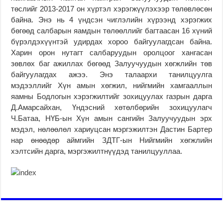
төслийг 2013-2017 он хүртэл хэрэгжүүлэхээр төлөвлөсөн
байна. Энэ нь 4 үндсэн чиглэлийн хүрээнд хэрэгжих
бөгөөд салбарын яамдын төлөөллийг багтаасан 16 хүний
бүрэлдэхүүнтэй удирдах хороо байгуулагдсан байна.
Харин орон нутагт салбаруудын оролцоог хангасан
зөвлөх баг ажиллах бөгөөд Залуучуудын хөгжлийн төв
байгуулагдах ажээ. Энэ талаархи танилцуулга
мэдээллийг Хүн амын хөгжил, нийгмийн хамгааллын
яамны Бодлогын хэрэгжилтийг зохицуулах газрын дарга
Д.Амарсайхан, Үндэсний хөтөлбөрийн зохицуулагч
Ч.Батаа, НҮБ-ын Хүн амын сангийн Залуучуудын эрх
мэдэл, нөлөөлөл хариуцсан мэргэжилтэн Дастин Бартер
нар өнөөдөр аймгийн ЗДТГ-ын Нийгмийн хөгжлийн
хэлтсийн дарга, мэргэжилтнүүдэд танилцууллаа.