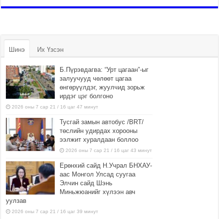
Шинэ
Их Үзсэн
Б.Пүрэвдагва: “Урт цагаан”-ыг
залуучууд чөлөөт цагаа
өнгөрүүлдэг, жуулчид зорьж
ирдэг цэг болгоно
2026 оны 7 сар 21 / 16 цаг 47 минут
Тусгай замын автобус /BRT/
төслийн удирдах хорооны
ээлжит хуралдаан боллоо
2026 оны 7 сар 21 / 16 цаг 43 минут
Ерөнхий сайд Н.Учрал БНХАУ-
аас Монгол Улсад суугаа
Элчин сайд Шэнь
Миньжюанийг хүлээн авч
уулзав
2026 оны 7 сар 21 / 16 цаг 39 минут