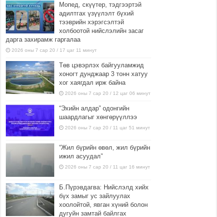
Мопед, скүүтер, тэдгээртэй
адилтгах үзүүлэлт бүхий
тээврийн хэрэгсэлтэй
холбоотой нийслэлийн засаг
дарга захирамж гаргалаа
2026 оны 7 сар 20 / 17 цаг 11 минут
Төв цэвэрлэх байгууламжид
хоногт дунджаар 3 тонн хатуу
хог хаягдал ирж байна
2026 оны 7 сар 20 / 12 цаг 06 минут
“Эхийн алдар” одонгийн
шаардлагыг хөнгөрүүллээ
2026 оны 7 сар 20 / 11 цаг 51 минут
“Жил бүрийн өвөл, жил бүрийн
ижил асуудал”
2026 оны 7 сар 20 / 11 цаг 16 минут
Б.Пүрэвдагва: Нийслэлд хийх
бүх замыг ус зайлуулах
хоолойтой, явган хүний болон
дугуйн замтай байлгах