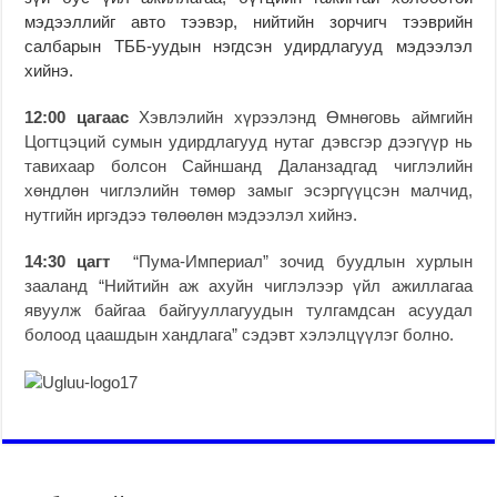
мэдээллийг авто тээвэр, нийтийн зорчигч тээврийн
салбарын ТББ-уудын нэгдсэн удирдлагууд мэдээлэл
хийнэ.
12:00 цагаас
Хэвлэлийн хүрээлэнд Өмнөговь аймгийн
Цогтцэций сумын удирдлагууд нутаг дэвсгэр дээгүүр нь
тавихаар болсон Сайншанд Даланзадгад чиглэлийн
хөндлөн чиглэлийн төмөр замыг эсэргүүцсэн малчид,
нутгийн иргэдээ төлөөлөн мэдээлэл хийнэ.
14:30 цагт
“Пума-Империал” зочид буудлын хурлын
зааланд “Нийтийн аж ахуйн чиглэлээр үйл ажиллагаа
явуулж байгаа байгууллагуудын тулгамдсан асуудал
болоод цаашдын хандлага” сэдэвт хэлэлцүүлэг болно.