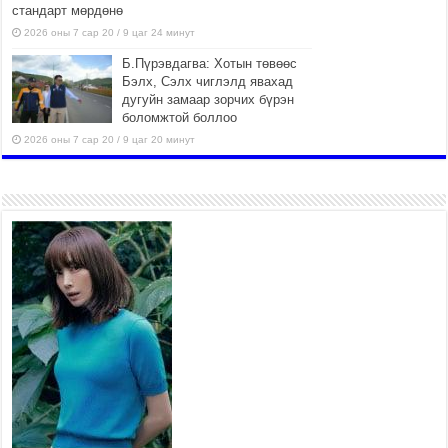
стандарт мөрдөнө
2026 оны 7 сар 20 / 9 цаг 24 минут
Б.Пүрэвдагва: Хотын төвөөс
Бэлх, Сэлх чиглэлд явахад
дугуйн замаар зорчих бүрэн
боломжтой боллоо
2026 оны 7 сар 20 / 9 цаг 20 минут
Хан-Уул дүүрэг, Чингисийн
өргөн чөлөөний ус зайлуулах
шугам хоолойн ажил 80
хувьтай үргэлжилж байна
2026 оны 7 сар 20 / 9 цаг 14 минут
Усархаг аадар бороо орж
байгаа тул аюулгүй байдлаа
хангаж, үер усны аюулаас
сэрэмжлэхийг нийслэлийн
Онцгой байдлын газраас анхааруулж байна
2026 оны 7 сар 20 / 9 цаг 09 минут
311 алба хаагч, 119 техник хэрэгсэлтэй ажиллаж
үер усны аюул, болзошгүй эрсдэлээс сэргийлж
байна