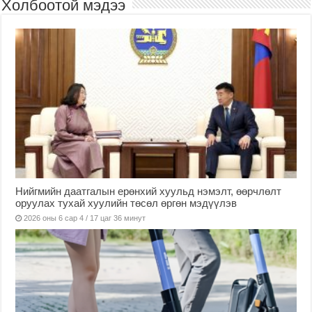
Холбоотой мэдээ
Нийгмийн даатгалын ерөнхий хуульд нэмэлт, өөрчлөлт
оруулах тухай хуулийн төсөл өргөн мэдүүлэв
2026 оны 6 сар 4 / 17 цаг 36 минут