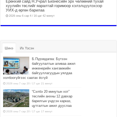
Ерөнхий сайд Н.Учрал Бизнесийн эрх чөлөөний тухай
хуулийн төслийг яаралтай горимоор хэлэлцүүлэхээр
УИХ-д өргөн барилаа
2026 оны 6 сар 4 / 16 цаг 42 минут
Шинэ
Их Үзсэн
Б.Пүрэвдагва: Бүтээн
байгуулалтын аливаа ажил
инженерийн хангамжийн
байгууллагуудын уялдаа
холбоогүйгээс саатах ёсгүй
2026 оны 7 сар 20 / 17 цаг 21 минут
“Сэлбэ 20 минутын хот”
төслийн анхны 12 давхар
барилгын үндсэн карказ,
цутгалтын ажил дууслаа
2026 оны 7 сар 20 / 17 цаг 17 минут