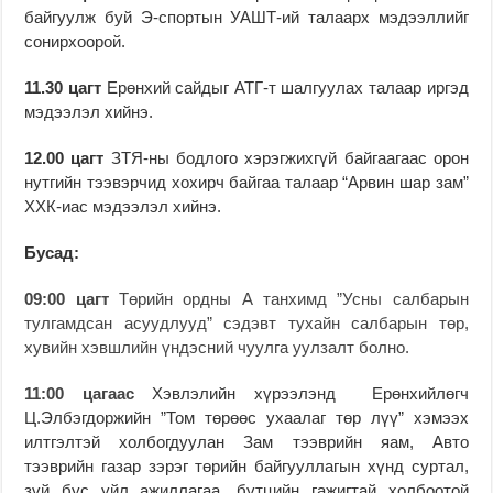
байгуулж буй Э-спортын УАШТ-ий талаарх мэдээллийг
сонирхоорой.
11.30 цагт
Ерөнхий сайдыг АТГ-т шалгуулах талаар иргэд
мэдээлэл хийнэ.
12.00 цагт
ЗТЯ-ны бодлого хэрэгжихгүй байгаагаас орон
нутгийн тээвэрчид хохирч байгаа талаар “Арвин шар зам”
ХХК-иас мэдээлэл хийнэ.
Бусад:
09:00 цагт
Төрийн ордны А танхимд ”Усны салбарын
тулгамдсан асуудлууд” сэдэвт тухайн салбарын төр,
хувийн хэвшлийн үндэсний чуулга уулзалт болно.
11:00 цагаас
Хэвлэлийн хүрээлэнд Ерөнхийлөгч
Ц.Элбэгдоржийн ”Том төрөөс ухаалаг төр лүү” хэмээх
илтгэлтэй холбогдуулан Зам тээврийн яам, Авто
тээврийн газар зэрэг төрийн байгууллагын хүнд суртал,
зүй бус үйл ажиллагаа, бүтцийн гажигтай холбоотой