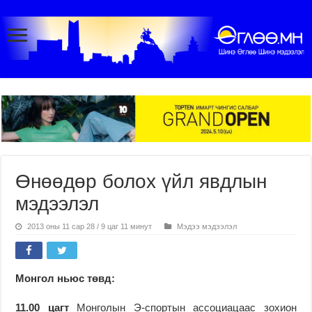
Өнөөдөр болох үйл явдлын
мэдээлэл
2013 оны 11 сар 28 / 9 цаг 11 минут
Мэдээ мэдээлэл
Монгол ньюс төвд:
11.00 цагт
Монголын Э-спортын ассоциацаас зохион