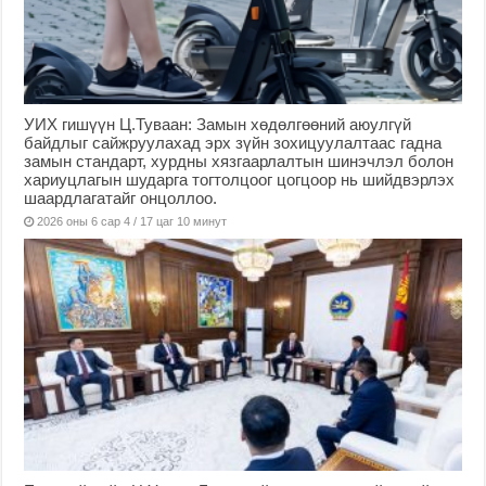
УИХ гишүүн Ц.Туваан: Замын хөдөлгөөний аюулгүй
байдлыг сайжруулахад эрх зүйн зохицуулалтаас гадна
замын стандарт, хурдны хязгаарлалтын шинэчлэл болон
хариуцлагын шударга тогтолцоог цогцоор нь шийдвэрлэх
шаардлагатайг онцоллоо.
2026 оны 6 сар 4 / 17 цаг 10 минут