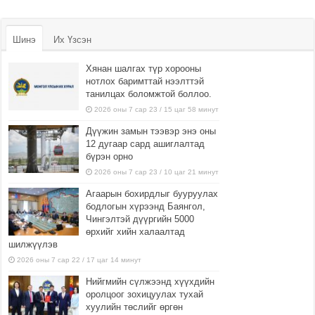
Шинэ
Их Үзсэн
Хянан шалгах түр хорооны
нотлох баримттай нээлттэй
танилцах боломжтой боллоо.
2026 оны 7 сар 23 / 15 цаг 58 минут
Дүүжин замын тээвэр энэ оны
12 дугаар сард ашиглалтад
бүрэн орно
2026 оны 7 сар 23 / 10 цаг 21 минут
Агаарын бохирдлыг бууруулах
бодлогын хүрээнд Баянгол,
Чингэлтэй дүүргийн 5000
өрхийг хийн халаалтад
шилжүүлэв
2026 оны 7 сар 22 / 17 цаг 14 минут
Нийгмийн сүлжээнд хүүхдийн
оролцоог зохицуулах тухай
хуулийн төслийг өргөн