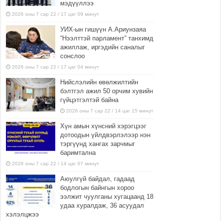
мэдүүллээ
2026 оны 7 сар 22 / 17 цаг 09 минут
УИХ-ын гишүүн А.Ариунзаяа
“Нээлттэй парламент” танхимд
ажиллаж, иргэдийн саналыг
сонслоо
2026 оны 7 сар 22 / 17 цаг 04 минут
Нийслэлийн өвөлжилтийн
бэлтгэл ажил 50 орчим хувийн
гүйцэтгэлтэй байна
2026 оны 7 сар 22 / 14 цаг 15 минут
Хүн амын хүнсний хэрэгцээг
дотоодын үйлдвэрлэлээр нэн
тэргүүнд хангах зарчмыг
баримтална
2026 оны 7 сар 22 / 14 цаг 07 минут
Аюулгүй байдал, гадаад
бодлогын байнгын хороо
ээлжит чуулганы хугацаанд 18
удаа хуралдаж, 36 асуудал
хэлэлцжээ