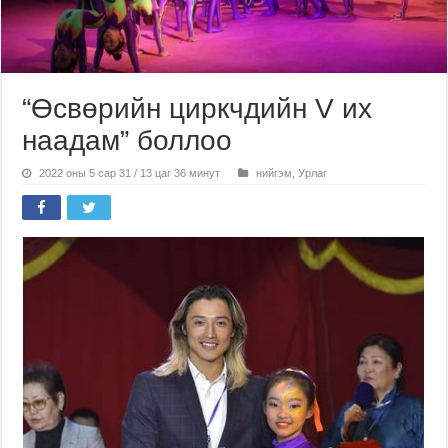
“Өсвөрийн циркчдийн V их
наадам” боллоо
2022 оны 5 сар 31 / 13 цаг 36 минут
нийгэм
,
Урлаг