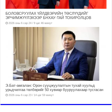
БОЛОВСРУУЛАХ ҮЙЛДВЭРИЙН ТӨСЛҮҮДИЙГ
ЭРЧИМЖҮҮЛЭХЭЭР БНХАУ-ТАЙ ТОХИРОЛЦОВ
2026 оны 6 сар 24 / 9 цаг 46 минут
Э.Бат-амгалан: Орон сууцжуулалтын тухай хуульд
урьдчилгаа төлбөрийг 50 хувиар бууруулахаар тусгасан
2026 оны 6 сар 23 / 14 цаг 59 минут