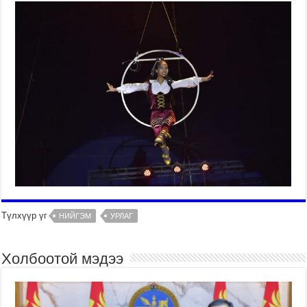
Түлхүүр үг
НИЙГЭМ
УРЛАГ
Холбоотой мэдээ