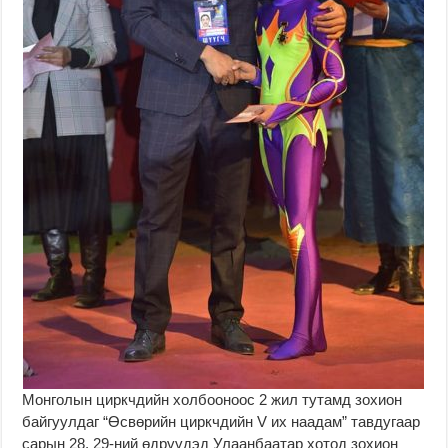
Монголын циркчдийн холбооноос 2 жил тутамд зохион
байгуулдаг “Өсвөрийн циркчдийн V их наадам” тавдугаар
сарын 28, 29-ний өдрүүдэд Улаанбаатар хотод зохион