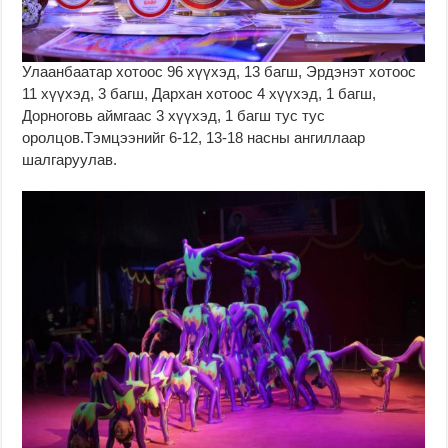
Улаанбаатар хотоос 96 хүүхэд, 13 багш, Эрдэнэт хотоос
11 хүүхэд, 3 багш, Дархан хотоос 4 хүүхэд, 1 багш,
Дорноговь аймгаас 3 хүүхэд, 1 багш тус тус
оролцов.Тэмцээнийг 6-12, 13-18 насны ангиллаар
шалгаруулав.