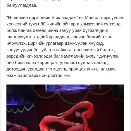
байгуулагдлаа.
“Өсвөрийн циркчдийн V их наадам” нь Монгол цирк үүсэж
хөгжсөний түүхт 80 жилийн ойн арга хэмжээний хүрээнд
болж байгаа бөгөөд шинэ залуу уран бүтээлчдийг
шалгаруулж, тэдний ур чадвар, авьяас билгийг нээн
илрүүлэх, циркийн урлагаар дамжуулан хүүхэд,
залуучуудыг ёс зүй, гоо сайхны төлөвшилтэй болгох,
өөрсдийн хичээллэдэг баг хамтлагийн ажлыг дүгнүүлж,
бие биенээсээ харилцан туршлага судлан гадаад,
дотоодын уралдаан тэмцээнд оролцох анхны алхмаа
нээж байдгаараа онцлогтой юм.