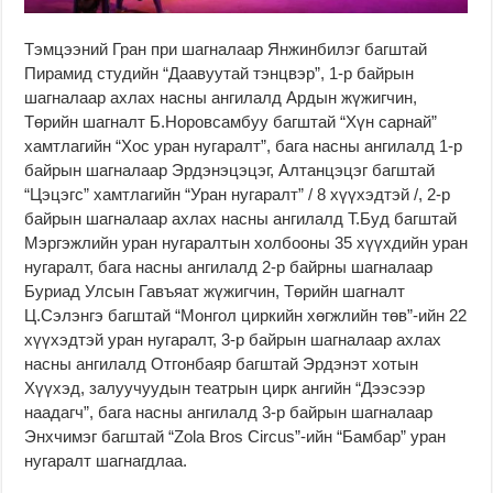
Тэмцээний Гран при шагналаар Янжинбилэг багштай
Пирамид студийн “Даавуутай тэнцвэр”, 1-р байрын
шагналаар ахлах насны ангилалд Ардын жүжигчин,
Төрийн шагналт Б.Норовсамбуу багштай “Хүн сарнай”
хамтлагийн “Хос уран нугаралт”, бага насны ангилалд 1-р
байрын шагналаар Эрдэнэцэцэг, Алтанцэцэг багштай
“Цэцэгс” хамтлагийн “Уран нугаралт” / 8 хүүхэдтэй /, 2-р
байрын шагналаар ахлах насны ангилалд Т.Буд багштай
Мэргэжлийн уран нугаралтын холбооны 35 хүүхдийн уран
нугаралт, бага насны ангилалд 2-р байрны шагналаар
Буриад Улсын Гавъяат жүжигчин, Төрийн шагналт
Ц.Сэлэнгэ багштай “Монгол циркийн хөгжлийн төв”-ийн 22
хүүхэдтэй уран нугаралт, 3-р байрын шагналаар ахлах
насны ангилалд Отгонбаяр багштай Эрдэнэт хотын
Хүүхэд, залуучуудын театрын цирк ангийн “Дээсээр
наадагч”, бага насны ангилалд 3-р байрын шагналаар
Энхчимэг багштай “Zola Bros Circus”-ийн “Бамбар” уран
нугаралт шагнагдлаа.