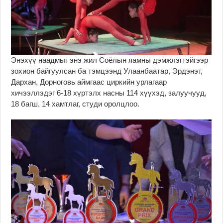
Энэхүү наадмыг энэ жил Соёлын яамны дэмжлэгтэйгээр
зохион байгуулсан ба тэмцээнд Улаанбаатар, Эрдэнэт,
Дархан, Дорноговь аймгаас циркийн урлагаар
хичээллэдэг 6-18 хүртэлх насны 114 хүүхэд, залуучууд,
18 багш, 14 хамтлаг, студи оролцлоо.