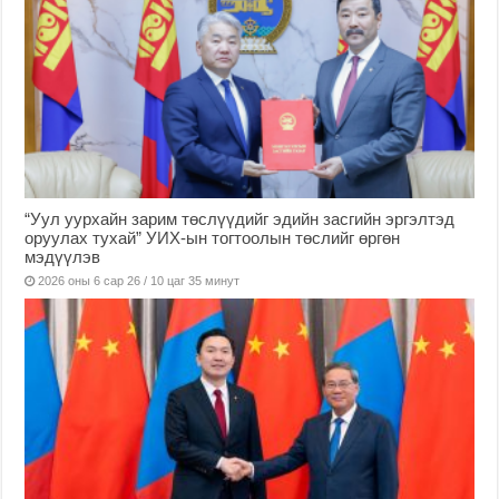
“Уул уурхайн зарим төслүүдийг эдийн засгийн эргэлтэд
оруулах тухай” УИХ-ын тогтоолын төслийг өргөн
мэдүүлэв
2026 оны 6 сар 26 / 10 цаг 35 минут