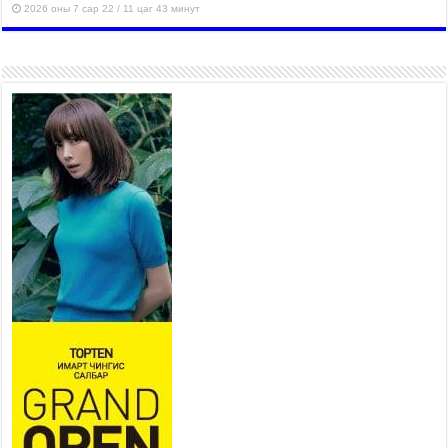
2026 оны 7 сар 22 / 11 цаг 43 минут
“4 улирлын турш үйл
ажиллагаа явуулах
боломжтой-Хүүхэд хөгжүүлэх
төв” байгуулах төсөлд төр,
хувийн хэвшлийн түншлэлийн хүрээнд хамтран
ажиллахыг урьж байна
2026 оны 7 сар 22 / 9 цаг 28 минут
Б.Пүрэвдагва: “Урт цагаан”-ыг залуучууд чөлөөт
цагаа өнгөрүүлдэг, жуулчид зорьж ирдэг цэг
болгоно
2026 оны 7 сар 21 / 16 цаг 47 минут
Тусгай замын автобус /BRT/ төслийн удирдах
хорооны ээлжит хуралдаан боллоо
2026 оны 7 сар 21 / 16 цаг 43 минут
Ерөнхий сайд Н.Учрал БНХАУ-аас Монгол Улсад
суугаа Элчин сайд Шэнь Миньжюанийг хүлээн
авч уулзав
2026 оны 7 сар 21 / 16 цаг 39 минут
БҮГД НАЙРАМДАХ ТАЖИКИСТАН УЛСТАЙ