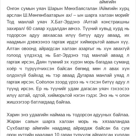
аймгийн
Онгон сумын уяач Шарын Мөнхбаясгалан /Аймгийн хурц
арслан Ш.Мөнгөнбаатарын ах/ – ын шарга халзан морийг
Тод манлай уяач Х.Бат-Эрдэнэ /Алтай констракшны
захирал/ 60 саяар худалдан авчээ. Түүний хувьд хурд нь
тодорсон адуу авхаасаа илүү битүү адуу аваад, их
наадмын дэвжээнээ гаргаж ирдэг хийморьтой аавын хүү.
Алтан овоонд айрагдсан халзан азаргыг нь хүн авахгүй
голоод үлдэхэд нь Бат-Эрдэнэ тод манлай аваад л
гаргаж ирсэн, Даян түмний эх хүрэн морь багадаа суманд
хоёр ч түрүүлчихсэн байсан бөгөөд мөн л авах хүн
олдохгүй байхад нь тэр аваад Дугараа манлай уяад л
гаргаж ирсэн. Соёолон зээрд үрээ нь ч гэсэн битүү адуу л
түүнд ирсэн. Ер нь түүнийг удам дагасан уяач гэхээсээ
илүү азтай, одтой, хийморьтой нэгэн гэдэг. Энэ нь ч олон
жишээгээр батлагдаад байгаа.
Харин энэ удаагийн наймаа нь тодорсон адууных байлаа.
Жаран саяын шарга халзан морь нь хязааландаа
Сүхбаатар аймгийн наадамд айрагдаж байсан ба сум
орон нутгийн наадамд 10 гаран түрүүлж айрагдсан хурдан