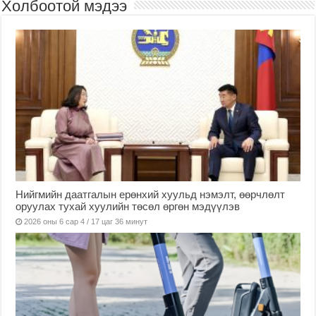
Холбоотой мэдээ
Нийгмийн даатгалын ерөнхий хуульд нэмэлт, өөрчлөлт
оруулах тухай хуулийн төсөл өргөн мэдүүлэв
2026 оны 6 сар 4 / 17 цаг 36 минут