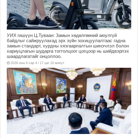
УИХ гишүүн Ц.Туваан: Замын хөдөлгөөний аюулгүй
байдлыг сайжруулахад эрх зүйн зохицуулалтаас гадна
замын стандарт, хурдны хязгаарлалтын шинэчлэл болон
хариуцлагын шударга тогтолцоог цогцоор нь шийдвэрлэх
шаардлагатайг онцоллоо.
2026 оны 6 сар 4 / 17 цаг 10 минут