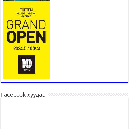
байна
2026 оны 7 сар 15 / 11 цаг 07 минут
Үндэсний их сурын харваанд 850 харваач цэц
мэргэнээ сорьж байна
2026 оны 7 сар 15 / 11 цаг 03 минут
Төв цэнгэлдэхийн эргэн тойронд
2026 оны 7 сар 15 / 10 цаг 58 минут
Үндэсний их баяр наадмын шагайн харваа
насанд хүрэгчдийн багийн харваагаар
үргэлжилж байна
2026 оны 7 сар 15 / 10 цаг 52 минут
Үндэсний их баяр наадмын хүчит бөхийн
барилдаан эхэллээ
2026 оны 7 сар 15 / 10 цаг 46 минут
Facebook хуудас
Үндэсний хувцасны өдрийг тохиолдуулан
“Дээлтэй монгол наадам” боллоо
2026 оны 7 сар 15 / 10 цаг 41 минут
МОНГОЛ УЛСЫН ЕРӨНХИЙ САЙД Н.УЧРАЛ
БАЯР НААДМЫН НЭЭЛТЭД ОРОЛЦОЖ,