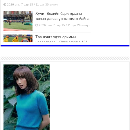
2026 оны 7 сар 15 / 11 цаг 30 минут
Хүчит бөхийн барилдааны
тавын даваа үргэлжилж байна
2026 оны 7 сар 15 / 11 цаг 26 минут
Төв цэнгэлдэх орчмын
цэвэрлэгээ, үйлчилгээнд 161
ажилтан, 27 техниктэй
ажиллаж байна
2026 оны 7 сар 15 / 11 цаг 22 минут
Наадмын амралтын өдрүүдэд
нийслэлийн эрүүл мэндийн
байгууллагууд дараах
хуваарийн дагуу ажиллана
2026 оны 7 сар 15 / 11 цаг 18 минут
Үндэсний их баяр наадам
эхэллээ
2026 оны 7 сар 15 / 11 цаг 14 минут
Үер усны аюулаас сэргийлж, нийслэлийн Онцгой
байдлын газрын 162 алба хаагч үүрэг гүйцэтгэж