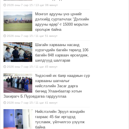
2026 оны 7 сар 15 / 13 цаг 06 минут
Монгол адууны үнэ цэнийг
дэлхийд сурталчлах “Дэлхийн
адууны өдөр”-т 15000 морьтон
оролцож байна
2026 оны 7 сар 15 / 11 цаг 51 минут
Шагайн харвааны насанд
хүрэгчдийн багийн төрөлд 106
багийн 848 харваач өрсөлдөж,
шилдгүүд шалгарав
2026 оны 7 сар 15 / 11 цаг 45 минут
Үндэсний их баяр наадмын сур
харвааны шагналыг
нийслэлийн Засаг дарга
бөгөөд Улаанбаатар хотын
Захирагч Б.Пүрэвдагва гардууллаа
2026 оны 7 сар 15 / 11 цаг 41 минут
Нийслэлийн Эрүүл мэндийн
газраас 45 баг иргэдэд
тусламж, үйлчилгээ үзүүлж
байна