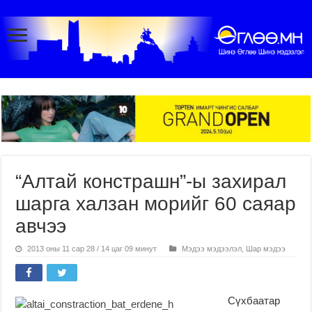
“Алтай констрашн”-ы захирал
шарга халзан морийг 60 саяар
авчээ
2013 оны 11 сар 28 / 14 цаг 09 минут
Мэдээ мэдээлэл
,
Шар мэдээ
Сүхбаатар