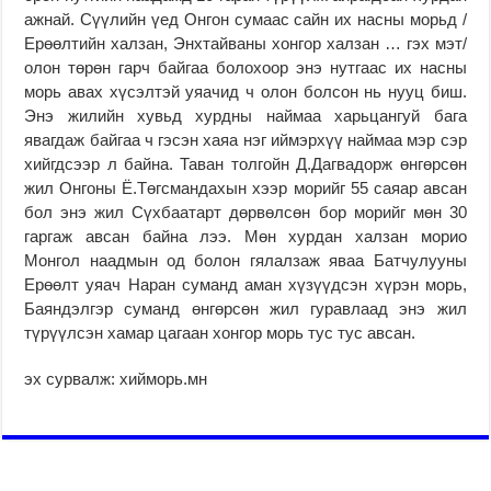
ажнай. Сүүлийн үед Онгон сумаас сайн их насны морьд /
Ерөөлтийн халзан, Энхтайваны хонгор халзан … гэх мэт/
олон төрөн гарч байгаа болохоор энэ нутгаас их насны
морь авах хүсэлтэй уяачид ч олон болсон нь нууц биш.
Энэ жилийн хувьд хурдны наймаа харьцангуй бага
явагдаж байгаа ч гэсэн хаяа нэг иймэрхүү наймаа мэр сэр
хийгдсээр л байна. Таван толгойн Д.Дагвадорж өнгөрсөн
жил Онгоны Ё.Төгсмандахын хээр морийг 55 саяар авсан
бол энэ жил Сүхбаатарт дөрвөлсөн бор морийг мөн 30
гаргаж авсан байна лээ. Мөн хурдан халзан морио
Монгол наадмын од болон гялалзаж яваа Батчулууны
Ерөөлт уяач Наран суманд аман хүзүүдсэн хүрэн морь,
Баяндэлгэр суманд өнгөрсөн жил гуравлаад энэ жил
түрүүлсэн хамар цагаан хонгор морь тус тус авсан.
эх сурвалж: хийморь.мн