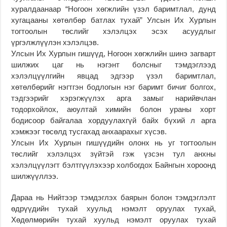
хуралдаанаар “Ногоон хөгжлийн үзэл баримтлал, дунд
хугацааны хөтөлбөр батлах тухай” Улсын Их Хурлын
тогтоолын төслийг хэлэлцэх эсэх асуудлыг
үргэлжлүүлэн хэлэлцэв.
Улсын Их Хурлын гишүүд, Ногоон хөгжлийн шинэ загварт
шилжих цаг нь нэгэнт болсныг тэмдэглээд
хэлэлцүүлгийн явцад эдгээр үзэл баримтлал,
хөтөлбөрийг нэгтгэн бодлогын нэг баримт бичиг болгох,
тэдгээрийг хэрэгжүүлэх арга замыг нарийвчлан
тодорхойлох, аюултай химийн болон ураны хорт
бодисоор байгалаа хордуулахгүй байх бүхий л арга
хэмжээг төсөлд тусгахад анхаарахыг хүсэв.
Улсын Их Хурлын гишүүдийн олонх нь уг тогтоолын
төслийг хэлэлцэх зүйтэй гэж үзсэн тул анхны
хэлэлцүүлэгт бэлтгүүлэхээр холбогдох Байнгын хороонд
шилжүүллээ.
Дараа нь Нийтээр тэмдэглэх баярын болон тэмдэглэлт
өдрүүдийн тухай хуульд нэмэлт оруулах тухай,
Хөдөлмөрийн тухай хуульд нэмэлт оруулах тухай