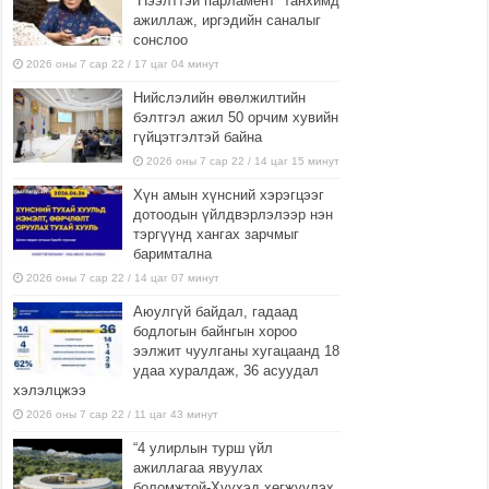
“Нээлттэй парламент” танхимд
ажиллаж, иргэдийн саналыг
сонслоо
2026 оны 7 сар 22 / 17 цаг 04 минут
Нийслэлийн өвөлжилтийн
бэлтгэл ажил 50 орчим хувийн
гүйцэтгэлтэй байна
2026 оны 7 сар 22 / 14 цаг 15 минут
Хүн амын хүнсний хэрэгцээг
дотоодын үйлдвэрлэлээр нэн
тэргүүнд хангах зарчмыг
баримтална
2026 оны 7 сар 22 / 14 цаг 07 минут
Аюулгүй байдал, гадаад
бодлогын байнгын хороо
ээлжит чуулганы хугацаанд 18
удаа хуралдаж, 36 асуудал
хэлэлцжээ
2026 оны 7 сар 22 / 11 цаг 43 минут
“4 улирлын турш үйл
ажиллагаа явуулах
боломжтой-Хүүхэд хөгжүүлэх