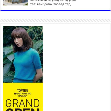
төв” байгуулах төсөлд төр,
хувийн хэвшлийн түншлэлийн хүрээнд хамтран
ажиллахыг урьж байна
2026 оны 7 сар 22 / 9 цаг 28 минут
Б.Пүрэвдагва: “Урт цагаан”-ыг
залуучууд чөлөөт цагаа
өнгөрүүлдэг, жуулчид зорьж
ирдэг цэг болгоно
2026 оны 7 сар 21 / 16 цаг 47 минут
Тусгай замын автобус /BRT/ төслийн удирдах
хорооны ээлжит хуралдаан боллоо
2026 оны 7 сар 21 / 16 цаг 43 минут
Ерөнхий сайд Н.Учрал БНХАУ-аас Монгол Улсад
суугаа Элчин сайд Шэнь Миньжюанийг хүлээн
авч уулзав
2026 оны 7 сар 21 / 16 цаг 39 минут
БҮГД НАЙРАМДАХ ТАЖИКИСТАН УЛСТАЙ
ЭДИЙН ЗАСГИЙН ХАМТЫН АЖИЛЛАГААГ
ӨРГӨЖҮҮЛНЭ
2026 оны 7 сар 21 / 16 цаг 34 минут