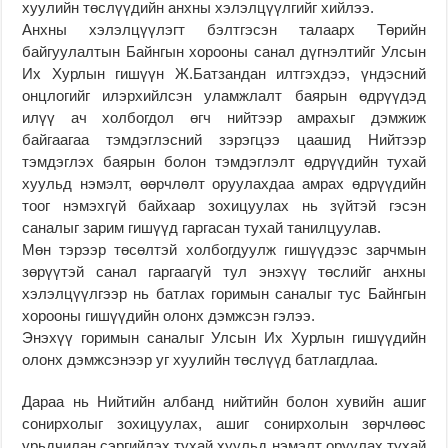
хуулийн төслүүдийн анхны хэлэлцүүлгийг хийлээ.
Анхны хэлэлцүүлэгт бэлтгэсэн талаарх Төрийн
байгуулалтын Байнгын хорооны санал дүгнэлтийг Улсын
Их Хурлын гишүүн Ж.Батзандан илтгэхдээ, үндэсний
онцлогийг илэрхийлсэн уламжлалт баярын өдрүүдэд
илүү ач холбогдол өгч нийтээр амрахыг дэмжиж
байгаагаа тэмдэглэсний зэрэгцээ цаашид Нийтээр
тэмдэглэх баярын болон тэмдэглэлт өдрүүдийн тухай
хуульд нэмэлт, өөрчлөлт оруулахдаа амрах өдрүүдийн
тоог нэмэхгүй байхаар зохицуулах нь зүйтэй гэсэн
саналыг зарим гишүүд гаргасан тухай танилцуулав.
Мөн тэрээр төсөлтэй холбогдуулж гишүүдээс зарчмын
зөрүүтэй санал гаргаагүй тул энэхүү төслийг анхны
хэлэлцүүлгээр нь батлах горимын саналыг тус Байнгын
хорооны гишүүдийн олонх дэмжсэн гэлээ.
Энэхүү горимын саналыг Улсын Их Хурлын гишүүдийн
олонх дэмжсэнээр уг хуулийн төслүүд батлагдлаа.
Дараа нь Нийтийн албанд нийтийн болон хувийн ашиг
сонирхолыг зохицуулах, ашиг сонирхолын зөрчлөөс
урьдчилан сэргийлэх тухай хуульд нэмэлт оруулах тухай