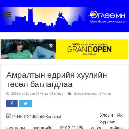
Амралтын өдрийн хуулийн
төсөл батлагдлаа
2013 оны 11 сар 29 / 8 цаг 26 минут
Мэдээ мэдээлэл
,
Улс төр
Улсын Их
Хурлын
чуулганы өчигдрийн /2013-11-28/ үдээс хойшх