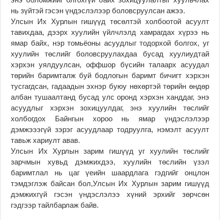
нь зүйтэй гэсэн үндэслэлээр боловсруулсан ажээ.
Улсын Их Хурлын гишүүд төсөлтэй холбоотой асуулт
тавихдаа, дээрх хуулийн үйлчлэлд хамрагдах хүрээ нь
ямар байх, нэр томьёоны асуудлыг тодорхой болгох, уг
хуулийн төслийг боловсруулахдаа бусад хуулиудтай
хэрхэн уялдуулсан, оффшор бүсийн талаарх асуудал
төрийн баримталж буй бодлогын баримт бичигт хэрхэн
тусгагдсан, гадаадын эхнэр буюу нөхөртэй төрийн өндөр
албан тушаалтанд бусад улс оронд хэрхэн ханддаг, энэ
асуудлыг хэрхэн зохицуулдаг, энэ хуулийн төслийг
холбогдох Байнгын хороо нь ямар үндэслэлээр
дэмжэээгүй зэрэг асуудлаар тодруулга, нэмэлт асуулт
тавьж хариулт авав.
Улсын Их Хурлын зарим гишүүд уг хуулийн төслийг
зарчмын хувьд дэмжихдээ, хуулийн төслийн үзэл
баримтлал нь цаг үеийн шаардлага гэдгийг онцлон
тэмдэглэж байсан бол,Улсын Их Хурлын зарим гишүүд
дэмжихгүй гэсэн үндэслэлээ хүний эрхийг зөрчсөн
гэдгээр тайлбарлаж байв.