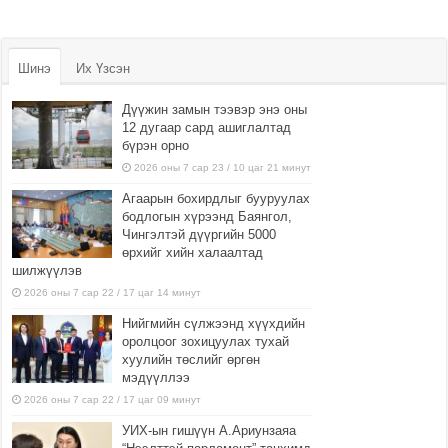
Шинэ
Их Үзсэн
Дүүжин замын тээвэр энэ оны
12 дугаар сард ашиглалтад
бүрэн орно
2026 оны 7 сар 23 / 10 цаг 21 минут
Агаарын бохирдлыг бууруулах
бодлогын хүрээнд Баянгол,
Чингэлтэй дүүргийн 5000
өрхийг хийн халаалтад
шилжүүлэв
2026 оны 7 сар 22 / 17 цаг 14 минут
Нийгмийн сүлжээнд хүүхдийн
оролцоог зохицуулах тухай
хуулийн төслийг өргөн
мэдүүллээ
2026 оны 7 сар 22 / 17 цаг 09 минут
УИХ-ын гишүүн А.Ариунзаяа