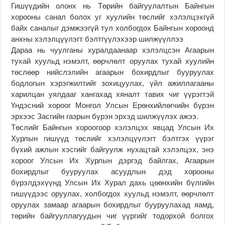
Гишүүдийн олонх нь Төрийн байгуулалтын Байнгын
хорооны санал болох уг хуулийн төслийг хэлэлцэхгүй
байх саналыг дэмжээгүй тул холбогдох Байнгын хороонд
анхны хэлэлцүүлэгт бэлтгүүлэхээр шилжүүллээ
Дараа нь чуулганы хуралдаанаар хэлэлцсэн Агаарын
тухай хуульд нэмэлт, өөрчлөлт оруулах тухай хуулийн
төслөөр нийслэлийн агаарын бохирдлыг бууруулах
бодлогын хэрэгжилтийг зохицуулах, үйл ажиллагааны
харилцан уялдааг хангахад хяналт тавих чиг үүрэгтэй
Үндэсний хороог Монгол Улсын Ерөнхийлөгчийн бүрэн
эрхээс Засгийн газрын бүрэн эрхэд шилжүүлэх ажээ.
Төслийг Байнгын хороогоор хэлэлцэх явцад Улсын Их
Хурлын гишүүд төслийг хэлэлцүүлэгт бэлтгэх үүрэг
бүхий ажлын хэсгийг байгуулж нухацтай хэлэлцэх, энэ
хороог Улсын Их Хурлын дэргэд байлгах, Агаарын
бохирдлыг бууруулах асуудлын дэд хорооны
бүрэлдэхүүнд Улсын Их Хурал дахь цөөнхийн бүлгийн
гишүүдээс оруулах, холбогдох хуульд нэмэлт, өөрчлөлт
оруулах замаар агаарын бохирдлыг бууруулахад яамд,
төрийн байгууллагуудын чиг үүргийг тодорхой болгох