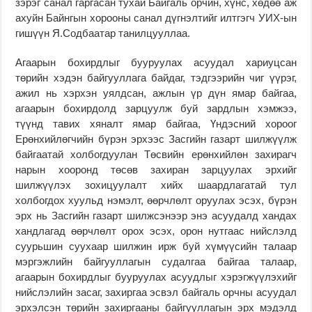
зэрэг санал гаргасан тухай Байгаль орчин, хүнс, хөдөө аж
ахуйн Байнгын хорооны санал дүгнэлтийг илтгэгч УИХ-ын
гишүүн Я.Содбаатар танилцууллаа.
Агаарын бохирдлыг бууруулах асуудал хариуцсан
төрийн хэдэн байгууллага байдаг, тэдгээрийн чиг үүрэг,
ажил нь хэрхэн уялдсан, ажлын үр дүн ямар байгаа,
агаарын бохирдолд зарцуулж буй зардлын хэмжээ,
түүнд тавих хяналт ямар байгаа, Үндэсний хороог
Ерөнхийлөгчийн бүрэн эрхээс Засгийн газарт шилжүүлж
байгаатай холбогдуулан Төсвийн ерөнхийлөн захирагч
нарын хооронд төсөв захиран зарцуулах эрхийг
шилжүүлэх зохицуулалт хийх шаардлагатай тул
холбогдох хуульд нэмэлт, өөрчлөлт оруулах эсэх, бүрэн
эрх нь Засгийн газарт шилжсэнээр энэ асуудалд хандах
хандлагад өөрчлөлт орох эсэх, орон нутгаас нийслэлд
суурьшин суухаар шилжин ирж буй хүмүүсийн талаар
мэргэжлийн байгууллагын судалгаа байгаа талаар,
агаарын бохирдлыг бууруулах асуудлыг хэрэгжүүлэхийг
нийслэлийн засаг, захиргаа эсвэл байгаль орчны асуудал
эрхэлсэн төрийн захиргааны байгууллагын эрх мэдэлд