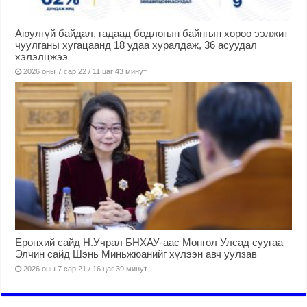
Аюулгүй байдал, гадаад бодлогын байнгын хороо ээлжит
чуулганы хугацаанд 18 удаа хуралдаж, 36 асуудал
хэлэлцжээ
2026 оны 7 сар 22 / 11 цаг 43 минут
Ерөнхий сайд Н.Учрал БНХАУ-аас Монгол Улсад суугаа
Элчин сайд Шэнь Миньжюанийг хүлээн авч уулзав
2026 оны 7 сар 21 / 16 цаг 39 минут