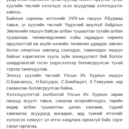
хуулийн төслийг хэлэлцэх эсэх асуудлаар хэлэлцүүлэг
хийлээ.
Байнгын хорооны илтгэлийг УИХ-ын гишүүн Р.Бурмаа
тавьж, уг хуулийн төслийг Үндэсний аюулгүй байдлын
Зөвлөлийн гишүүн байсан албан тушаалтан тухайн албан
тушаалаас чөлөөлөгдсөнөөс хойш гадаадын хөрөнгө
оруулалттай аж ахуйн нэгжийн төлөөлөн удирдах зөвлөл
болон хяналтын зөвлөлд сонгогдох, томилогдох гишүүн
байхыг хориглосон хууль зүйн зохицуулалт бий болгох
шаардлагатай гэсэн үндэслэлээр боловсруулсан тухай
тэрээр танилцуулав.
Энэхүү хуулийн төслийг Улсын Их Хурлын гишүүн
О.Баасанхүү, Н.Батцэрэг, С.Бямбацогт, Х.Тэмүүжин нар
санаачлан боловсруулсан байна.
Хэлэлцүүлэгтэй холбоотой Улсын Их Хурлын зарим
гишүүд асуулт тавьж, саналаа илэрхийлэхдээ, төрийн
өндөр албан тушаалтны цалин хангамж, тэдний
хамгаалах асуудалд анхаарах, ард түмний итгэлийг
хүлээсэн хүмүүст үл итгэх хандлага гаргахгүй байх зэрэг
санал гаргалаа.