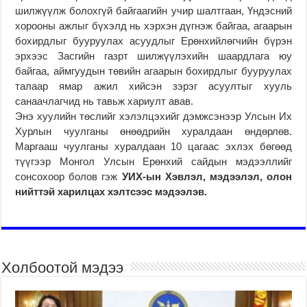
шилжүүлж болохгүй байгаагийн учир шалтгаан, Үндэсний
хорооны ажлыг бүхэлд нь хэрхэн дүгнэж байгаа, агаарын
бохирдлыг бууруулах асуудлыг Ерөнхийлөгчийн бүрэн
эрхээс Засгийн газрт шилжүүлэхийн шаардлага юу
байгаа, аймгуудын төвийн агаарын бохирдлыг бууруулах
талаар ямар ажил хийсэн зэрэг асуултыг хууль
санаачлагчид нь тавьж хариулт авав.
Энэ хуулийн төслийг хэлэлцэхийг дэмжсэнээр Улсын Их
Хурлын чуулганы өнөөдрийн хуралдаан өндөрлөв.
Маргааш чуулганы хуралдаан 10 цагаас эхлэх бөгөөд
түүгээр Монгол Улсын Ерөнхий сайдын мэдээллийг
сонсохоор болов гэж
УИХ-ын Хэвлэл, мэдээлэл, олон
нийттэй харилцах хэлтсээс мэдээлэв.
Холбоотой мэдээ