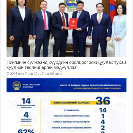
Нийгмийн сүлжээнд хүүхдийн оролцоог зохицуулах тухай
хуулийн төслийг өргөн мэдүүллээ
2026 оны 7 сар 22 / 17 цаг 09 минут