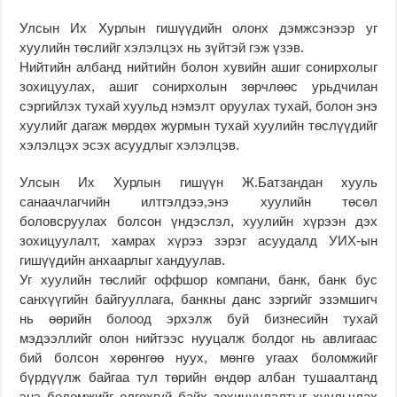
Улсын Их Хурлын гишүүдийн олонх дэмжсэнээр уг
хуулийн төслийг хэлэлцэх нь зүйтэй гэж үзэв.
Нийтийн албанд нийтийн болон хувийн ашиг сонирхолыг
зохицуулах, ашиг сонирхолын зөрчлөөс урьдчилан
сэргийлэх тухай хуульд нэмэлт оруулах тухай, болон энэ
хуулийг дагаж мөрдөх журмын тухай хуулийн төслүүдийг
хэлэлцэх эсэх асуудлыг хэлэлцэв.
Улсын Их Хурлын гишүүн Ж.Батзандан хууль
санаачлагчийн илтгэлдээ,энэ хуулийн төсөл
боловсруулах болсон үндэслэл, хуулийн хүрээн дэх
зохицуулалт, хамрах хүрээ зэрэг асуудалд УИХ-ын
гишүүдийн анхаарлыг хандуулав.
Уг хуулийн төслийг оффшор компани, банк, банк бус
санхүүгийн байгууллага, банкны данс зэргийг эзэмшигч
нь өөрийн болоод эрхэлж буй бизнесийн тухай
мэдээллийг олон нийтээс нууцалж болдог нь авлигаас
бий болсон хөрөнгөө нуух, мөнгө угаах боломжийг
бүрдүүлж байгаа тул төрийн өндөр албан тушаалтанд
энэ боломжийг олгохгүй байх зохицуулалтыг хуульчлах