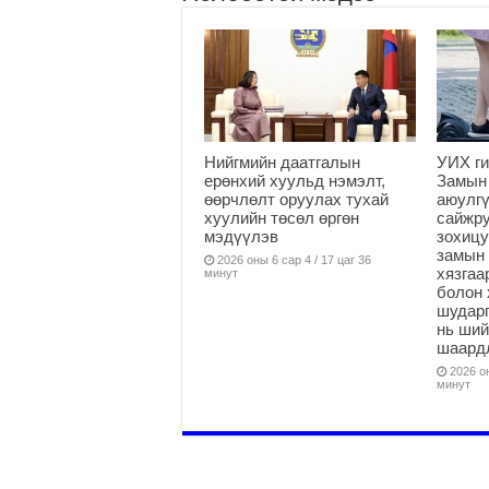
Нийгмийн даатгалын
УИХ ги
ерөнхий хуульд нэмэлт,
Замын
өөрчлөлт оруулах тухай
аюулгү
хуулийн төсөл өргөн
сайжру
мэдүүлэв
зохицу
замын 
2026 оны 6 сар 4 / 17 цаг 36
хязга
минут
болон 
шударг
нь ши
шаардл
2026 он
минут