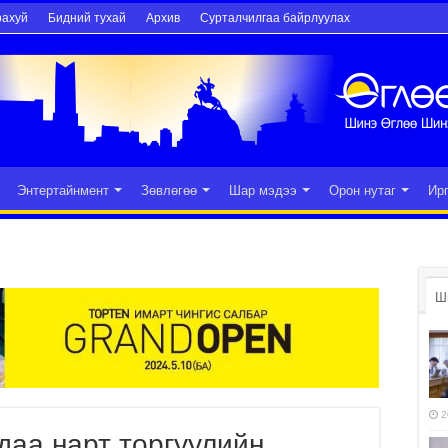
рахуй
Бидний тухай
Архив
Сурталчилгаа байрлуулах
Энтертайнмент
Зөвлөгөө
Шар мэдээ
Орон нутаг
Ир
Ш
2
даа нарт торгуулийн