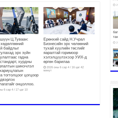
2
ба
та
шүүн Ц.Туваан:
Ерөнхий сайд Н.Учрал
2
 хөдөлгөөний
Бизнесийн эрх чөлөөний
й байдлыг
тухай хуулийн төслийг
улахад эрх зүйн
яаралтай горимоор
улалтаас гадна
хэлэлцүүлэхээр УИХ-д
стандарт, хурдны
өргөн барилаа
арлалтын шинэчлэл
2026 оны 6 сар 4 / 16 цаг 42
хо
хариуцлагын
минут
а тогтолцоог цогцоор
2
йдвэрлэх
агатайг онцоллоо.
ы 6 сар 4 / 17 цаг 10
2