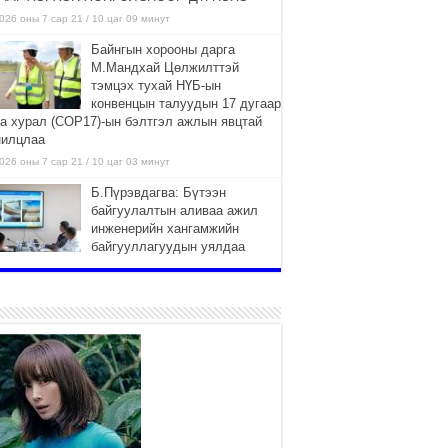
026 оны 7 сар 21 / 10 цаг 09 минут
Байнгын хорооны дарга
М.Мандхай Цөлжилттэй
тэмцэх тухай НҮБ-ын
конвенцын талуудын 17 дугаар
га хурал (СОР17)-ын бэлтгэл ажлын явцтай
нилцлаа
026 оны 7 сар 21 / 10 цаг 03 минут
Б.Пүрэвдагва: Бүтээн
байгуулалтын аливаа ажил
инженерийн хангамжийн
байгууллагуудын уялдаа
лбоогүйгээс саатах ёсгүй
026 оны 7 сар 20 / 17 цаг 21 минут
“Сэлбэ 20 минутын хот”
төслийн анхны 12 давхар
барилгын үндсэн карказ,
цутгалтын ажил дууслаа
026 оны 7 сар 20 / 17 цаг 17 минут
Мопед, скүүтер, тэдгээртэй
адилтгах үзүүлэлт бүхий