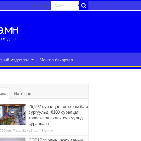
гэний мэдээлэл
Монгол бахархал
инэ
Их Үзсэн
26,992 суралцагч хотхоны бага
сургуульд, 8100 суралцагч
төрөлжсөн ахлах сургуульд
суралцана
026 оны 7 сар 21 / 13 цаг 43 минут
COP17 хурлын үеэрх замын