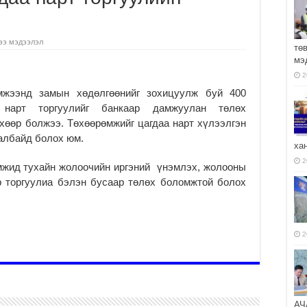
ээ мэдээлэл
тө
мэ
2
мжээнд замын хөдөлгөөнийг зохицуулж буй 400
 нарт торгуулийг банкаар дамжуулан төлөх
хөөр болжээ. Төхөөрөмжийг цагдаа нарт хүлээлгэн
талбайд болох юм.
ха
2
өмжид тухайн жолоочийн иргэний үнэмлэх, жолооны
р торгуулиа бэлэн бусаар төлөх боломжтой болох
2
АЧ