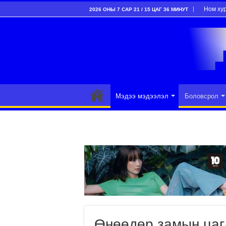
Ном ху
2026 ОНЫ 7 САР 21 / 15 ЦАГ 36 МИНУТ
Мэдээ мэдээлэл
Боловсрол
Өнөөдөр замын цаг