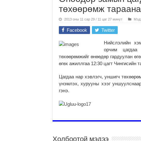
төхөөрөмж тараана
2013 оны 11 сар 29 / 11 цаг 27 минут
Мэд
Facebook
Twitter
Нийслэлийн хэ
орчим цагдаа
төхөөрөмжийг өнөөдөр гардуулан өгө
өгөх ажиллгаа 12:30 цагт Чингисийн 
Цагдаа нар хэвлэгч, уншигч төхөөр
үнэмлэх, хурууны хээг уншуулснаа
гэнэ.
Холбоотой мэдээ