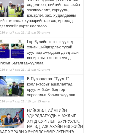
хөдөлгөөн, нийтийн тээврийн
зохицуулалт, сургууль,
цэцэрлэг, зах, худалдааны
вийн ажиллах хуваарийг гаргаж, иргэдэд
дээлэхийг үүрэг болголоо
026 оны 7 сар 21 / 11 цаг 59 минут
Гэр бүлийн хэрэг шүүхэд
хянан шийдвэрлэх тухай
хуулиар хүүхдийн дээд ашиг
сонирхлыг нэн тэргүүнд
нгахыг баталгаажууллаа
026 оны 7 сар 21 / 11 цаг 42 минут
Б.Пүрэвдагва: “Туул-1”
коллекторыг ашиглалтад
оруулж байж бид гэр
хорооллыг барилгажуулна
026 оны 7 сар 21 / 10 цаг 15 минут
НИЙСЛЭЛ, АЙМГИЙН
УДИРДЛАГУУДЫН АЖЛЫГ
ХҮНД СУРТЛЫГ БУУРУУЛЖ,
ИРГЭД, АЖ АХУЙН НЭГЖИЙН
ААГ ХЭРХЭН ХӨНГӨЛСНӨӨР ДҮГНЭНЭ