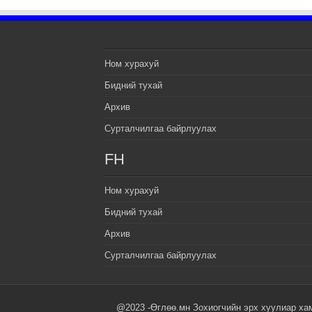
Ном хурахуй
Бидний тухай
Архив
Сурталчилгаа байрлуулах
FH
Ном хурахуй
Бидний тухай
Архив
Сурталчилгаа байрлуулах
@2023 -Өглөө.мн Зохиогчийн эрх хуулиар ха