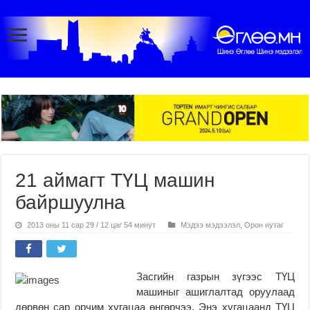
21 аймагт ТҮЦ машин
байршуулна
2013 оны 11 сар 29 / 12 цаг 54 минут
Мэдээ мэдээлэл
,
Орон нутаг
Засгийн газрын зүгээс ТҮЦ
машиныг ашиглалтад оруулаад
дөрвөн сар орчим хугацаа өнгөрчээ. Энэ хугацаанд ТҮЦ