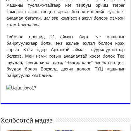
машины тусламжтайгаар нэг тэрбум орчим төгрөг
хэмнэсэн гэсэн тооцоо гарсан бөгөөд иргэдийн зүгээс ч
ачаалал багатай, цаг зав хэмнэсэн ажил болсон хэмээн
хэлж байгаа аж.
Тиймээс цаашид 21 аймагт бүрт тус машиныг
байрлуулахаар болж, энэ ажлын эхлэл болгон ирэх
сарын 3-ны өдөр Архангай аймагт суурилуулахаар
болжээ. Мөн нэмж хотын ачаалалтай хэсэг болох Төв
шуудан, Тэнгис кино театр, “Чингис хаан” нисэх онгоцны
буудал болон Вокзалд дахин долоон ТҮЦ машиныг
байрлуулах юм байна.
Холбоотой мэдээ