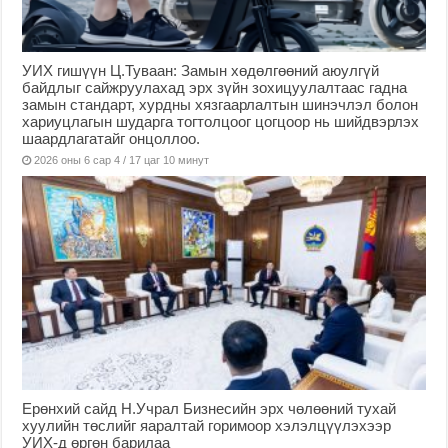
УИХ гишүүн Ц.Туваан: Замын хөдөлгөөний аюулгүй
байдлыг сайжруулахад эрх зүйн зохицуулалтаас гадна
замын стандарт, хурдны хязгаарлалтын шинэчлэл болон
хариуцлагын шударга тогтолцоог цогцоор нь шийдвэрлэх
шаардлагатайг онцоллоо.
2026 оны 6 сар 4 / 17 цаг 10 минут
Ерөнхий сайд Н.Учрал Бизнесийн эрх чөлөөний тухай
хуулийн төслийг яаралтай горимоор хэлэлцүүлэхээр
УИХ-д өргөн барилаа