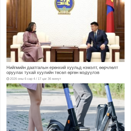
Нийгмийн даатгалын ерөнхий хуульд нэмэлт, өөрчлөлт
оруулах тухай хуулийн төсөл өргөн мэдүүлэв
2026 оны 6 сар 4 / 17 цаг 36 минут