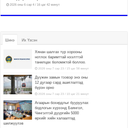
2026 оны 6 сар 4 / 16 цаг 42 минут
Шинэ
Их Үзсэн
Хянан шалгах түр хорооны
нотлох баримттай нээлттэй
танилцах боломжтой боллоо.
2026 оны 7 сар 23 / 15 цаг 58 минут
Дүүжин замын тээвэр энэ оны
12 дугаар сард ашиглалтад
бүрэн орно
2026 оны 7 сар 23 / 10 цаг 21 минут
Агаарын бохирдлыг бууруулах
бодлогын хүрээнд Баянгол,
Чингэлтэй дүүргийн 5000
өрхийг хийн халаалтад
шилжүүлэв