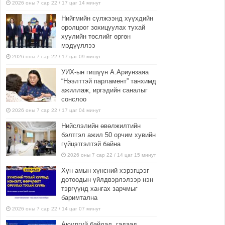
2026 оны 7 сар 22 / 17 цаг 14 минут
Нийгмийн сүлжээнд хүүхдийн
оролцоог зохицуулах тухай
хуулийн төслийг өргөн
мэдүүллээ
2026 оны 7 сар 22 / 17 цаг 09 минут
УИХ-ын гишүүн А.Ариунзаяа
“Нээлттэй парламент” танхимд
ажиллаж, иргэдийн саналыг
сонслоо
2026 оны 7 сар 22 / 17 цаг 04 минут
Нийслэлийн өвөлжилтийн
бэлтгэл ажил 50 орчим хувийн
гүйцэтгэлтэй байна
2026 оны 7 сар 22 / 14 цаг 15 минут
Хүн амын хүнсний хэрэгцээг
дотоодын үйлдвэрлэлээр нэн
тэргүүнд хангах зарчмыг
баримтална
2026 оны 7 сар 22 / 14 цаг 07 минут
Аюулгүй байдал, гадаад