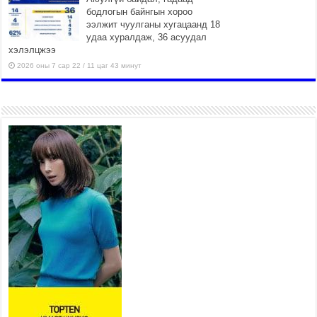
бодлогын байнгын хороо
ээлжит чуулганы хугацаанд 18
удаа хуралдаж, 36 асуудал
хэлэлцжээ
2026 оны 7 сар 22 / 11 цаг 43 минут
“4 улирлын турш үйл
ажиллагаа явуулах
боломжтой-Хүүхэд хөгжүүлэх
төв” байгуулах төсөлд төр,
хувийн хэвшлийн түншлэлийн хүрээнд хамтран
ажиллахыг урьж байна
2026 оны 7 сар 22 / 9 цаг 28 минут
Б.Пүрэвдагва: “Урт цагаан”-ыг
залуучууд чөлөөт цагаа
өнгөрүүлдэг, жуулчид зорьж
ирдэг цэг болгоно
2026 оны 7 сар 21 / 16 цаг 47 минут
Тусгай замын автобус /BRT/ төслийн удирдах
хорооны ээлжит хуралдаан боллоо
2026 оны 7 сар 21 / 16 цаг 43 минут
Ерөнхий сайд Н.Учрал БНХАУ-аас Монгол Улсад