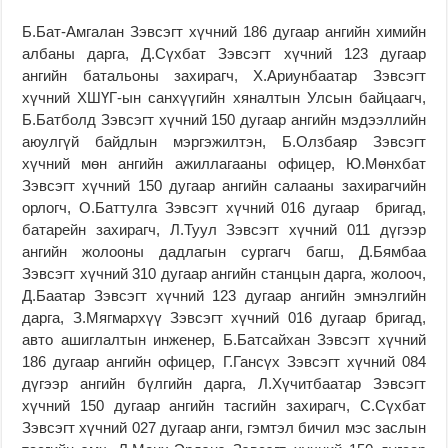
Б.Бат-Амгалан Зэвсэгт хүчний 186 дугаар ангийн химийн
албаны дарга, Д.Сүхбат Зэвсэгт хүчний 123 дугаар
ангийн батальоны захирагч, Х.Ариунбаатар Зэвсэгт
хүчний ХШҮГ-ын санхүүгийн хяналтын Улсын байцаагч,
Б.Батболд Зэвсэгт хүчний 150 дугаар ангийн мэдээллийн
аюулгүй байдлын мэргэжилтэн, Б.Олзбаяр Зэвсэгт
хүчний мөн ангийн ажиллагааны офицер, Ю.Мөнхбат
Зэвсэгт хүчний 150 дугаар ангийн салааны захирагчийн
орлогч, О.Баттулга Зэвсэгт хүчний 016 дугаар бригад,
батарейн захирагч, Л.Туул Зэвсэгт хүчний 011 дүгээр
ангийн жолооны дадлагын сургагч багш, Д.Бямбаа
Зэвсэгт хүчний 310 дугаар ангийн станцын дарга, жолооч,
Д.Баатар Зэвсэгт хүчний 123 дугаар ангийн эмнэлгийн
дарга, З.Мягмархүү Зэвсэгт хүчний 016 дугаар бригад,
авто ашиглалтын инженер, Б.Батсайхан Зэвсэгт хүчний
186 дугаар ангийн офицер, Г.Гансүх Зэвсэгт хүчний 084
дүгээр ангийн бүлгийн дарга, Л.Хүчитбаатар Зэвсэгт
хүчний 150 дугаар ангийн тасгийн захирагч, С.Сүхбат
Зэвсэгт хүчний 027 дугаар анги, гэмтэл бичил мэс заслын