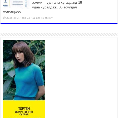
ээлжит чуулганы хугацаанд 18
удаа хуралдаж, 36 асуудал
хэлэлцжээ
2026 оны 7 сар 22 / 11 цаг 43 минут
“4 улирлын турш үйл ажиллагаа явуулах
боломжтой-Хүүхэд хөгжүүлэх төв” байгуулах
төсөлд төр, хувийн хэвшлийн түншлэлийн
хүрээнд хамтран ажиллахыг урьж байна
2026 оны 7 сар 22 / 9 цаг 28 минут
Б.Пүрэвдагва: “Урт цагаан”-ыг залуучууд чөлөөт
цагаа өнгөрүүлдэг, жуулчид зорьж ирдэг цэг
болгоно
2026 оны 7 сар 21 / 16 цаг 47 минут
Тусгай замын автобус /BRT/ төслийн удирдах
хорооны ээлжит хуралдаан боллоо
2026 оны 7 сар 21 / 16 цаг 43 минут
Ерөнхий сайд Н.Учрал БНХАУ-аас Монгол Улсад
суугаа Элчин сайд Шэнь Миньжюанийг хүлээн
авч уулзав
2026 оны 7 сар 21 / 16 цаг 39 минут