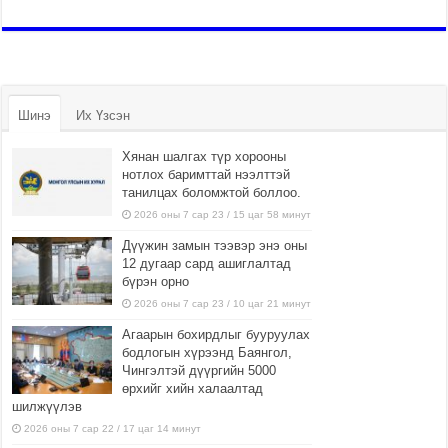
Шинэ
Их Үзсэн
Хянан шалгах түр хорооны
нотлох баримттай нээлттэй
танилцах боломжтой боллоо.
2026 оны 7 сар 23 / 15 цаг 58 минут
Дүүжин замын тээвэр энэ оны
12 дугаар сард ашиглалтад
бүрэн орно
2026 оны 7 сар 23 / 10 цаг 21 минут
Агаарын бохирдлыг бууруулах
бодлогын хүрээнд Баянгол,
Чингэлтэй дүүргийн 5000
өрхийг хийн халаалтад
шилжүүлэв
2026 оны 7 сар 22 / 17 цаг 14 минут