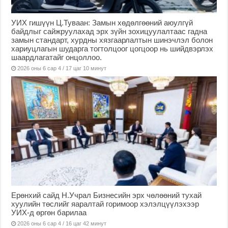
УИХ гишүүн Ц.Туваан: Замын хөдөлгөөний аюулгүй
байдлыг сайжруулахад эрх зүйн зохицуулалтаас гадна
замын стандарт, хурдны хязгаарлалтын шинэчлэл болон
хариуцлагын шударга тогтолцоог цогцоор нь шийдвэрлэх
шаардлагатайг онцоллоо.
2026 оны 6 сар 4 / 17 цаг 10 минут
Ерөнхий сайд Н.Учрал Бизнесийн эрх чөлөөний тухай
хуулийн төслийг яаралтай горимоор хэлэлцүүлэхээр
УИХ-д өргөн барилаа
2026 оны 6 сар 4 / 16 цаг 42 минут