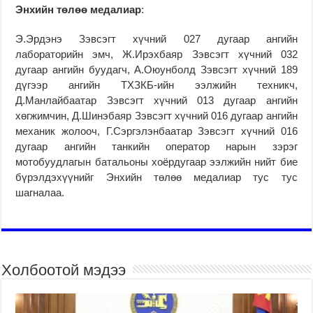
Энхийн төлөө медалиар
:
Э.Эрдэнэ Зэвсэгт хүчний 027 дугаар ангийн
лабораторийн эмч, Ж.Ирэхбаяр Зэвсэгт хүчний 032
дугаар ангийн буудагч, А.Оюунболд Зэвсэгт хүчний 189
дүгээр ангийн ТХЗКБ-ийн ээлжийн техникч,
Д.Манлайбаатар Зэвсэгт хүчний 013 дугаар ангийн
хөгжимчин, Д.Шинэбаяр Зэвсэгт хүчний 016 дугаар ангийн
механик жолооч, Г.Сэргэлэнбаатар Зэвсэгт хүчний 016
дугаар ангийн танкийн оператор нарын зэрэг
мотобуудлагын батальоны хоёрдугаар ээлжийн нийт бие
бүрэлдэхүүнийг Энхийн төлөө медалиар тус тус
шагналаа.
Холбоотой мэдээ