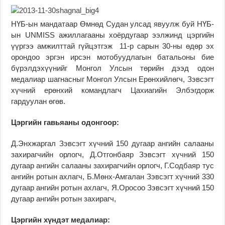
НҮБ-ын мандатаар Өмнөд Судан улсад явуулж буй НҮБ-
ын UNMISS ажиллагааны хоёрдугаар ээлжинд цэргийн
үүргээ амжилттай гүйцэтгэж 11-р сарын 30-ны өдөр эх
орондоо эргэн ирсэн мотобуудлагын батальоны бие
бүрэлдэхүүнийг Монгол Улсын төрийн дээд одон
медалиар шагнасныг Монгол Улсын Ерөнхийлөгч, Зэвсэгт
хүчний ерөнхий командлагч Цахиагийн Элбэгдорж
гардуулан өгөв.
Цэргийн гавьяаны одонгоор:
Д.Энхжаргал Зэвсэгт хүчний 150 дугаар ангийн салааны
захирагчийн орлогч, Д.Отгонбаяр Зэвсэгт хүчний 150
дугаар ангийн салааны захирагчийн орлогч, Г.Содбаяр тус
ангийн ротын ахлагч, Б.Мөнх-Амгалан Зэвсэгт хүчний 330
дугаар ангийн ротын ахлагч, Я.Оросоо Зэвсэгт хүчний 150
дугаар ангийн ротын захирагч,
Цэргийн хүндэт медали
а
р: