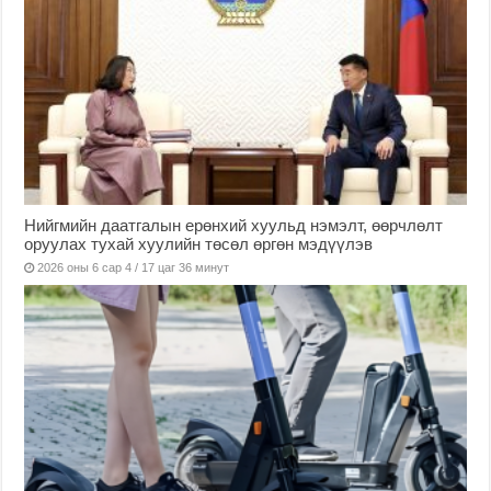
Нийгмийн даатгалын ерөнхий хуульд нэмэлт, өөрчлөлт
оруулах тухай хуулийн төсөл өргөн мэдүүлэв
2026 оны 6 сар 4 / 17 цаг 36 минут