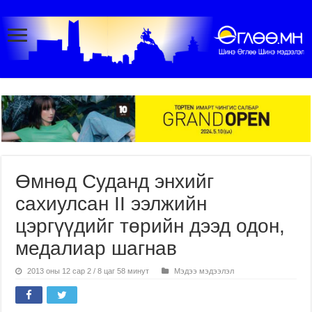
Өмнөд Суданд энхийг
сахиулсан II ээлжийн
цэргүүдийг төрийн дээд одон,
медалиар шагнав
2013 оны 12 сар 2 / 8 цаг 58 минут
Мэдээ мэдээлэл