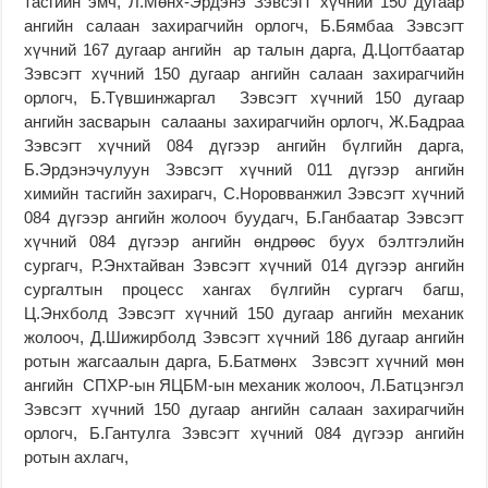
тасгийн эмч, Л.Мөнх-Эрдэнэ Зэвсэгт хүчний 150 дугаар
ангийн салаан захирагчийн орлогч, Б.Бямбаа Зэвсэгт
хүчний 167 дугаар ангийн ар талын дарга, Д.Цогтбаатар
Зэвсэгт хүчний 150 дугаар ангийн салаан захирагчийн
орлогч, Б.Түвшинжаргал Зэвсэгт хүчний 150 дугаар
ангийн засварын салааны захирагчийн орлогч, Ж.Бадраа
Зэвсэгт хүчний 084 дүгээр ангийн бүлгийн дарга,
Б.Эрдэнэчулуун Зэвсэгт хүчний 011 дүгээр ангийн
химийн тасгийн захирагч, С.Норовванжил Зэвсэгт хүчний
084 дүгээр ангийн жолооч буудагч, Б.Ганбаатар Зэвсэгт
хүчний 084 дүгээр ангийн өндрөөс буух бэлтгэлийн
сургагч, Р.Энхтайван Зэвсэгт хүчний 014 дүгээр ангийн
сургалтын процесс хангах бүлгийн сургагч багш,
Ц.Энхболд Зэвсэгт хүчний 150 дугаар ангийн механик
жолооч, Д.Шижирболд Зэвсэгт хүчний 186 дугаар ангийн
ротын жагсаалын дарга, Б.Батмөнх Зэвсэгт хүчний мөн
ангийн СПХР-ын ЯЦБМ-ын механик жолооч, Л.Батцэнгэл
Зэвсэгт хүчний 150 дугаар ангийн салаан захирагчийн
орлогч, Б.Гантулга Зэвсэгт хүчний 084 дүгээр ангийн
ротын ахлагч,