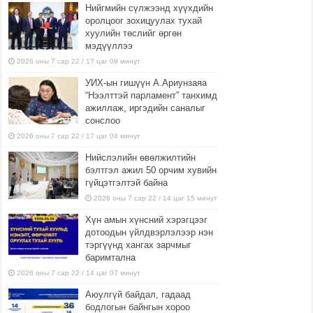
Нийгмийн сүлжээнд хүүхдийн
оролцоог зохицуулах тухай
хуулийн төслийг өргөн
мэдүүллээ
2026 оны 7 сар 22 / 17 цаг 09 минут
УИХ-ын гишүүн А.Ариунзаяа
“Нээлттэй парламент” танхимд
ажиллаж, иргэдийн саналыг
сонслоо
2026 оны 7 сар 22 / 17 цаг 04 минут
Нийслэлийн өвөлжилтийн
бэлтгэл ажил 50 орчим хувийн
гүйцэтгэлтэй байна
2026 оны 7 сар 22 / 14 цаг 15 минут
Хүн амын хүнсний хэрэгцээг
дотоодын үйлдвэрлэлээр нэн
тэргүүнд хангах зарчмыг
баримтална
2026 оны 7 сар 22 / 14 цаг 07 минут
Аюулгүй байдал, гадаад
бодлогын байнгын хороо