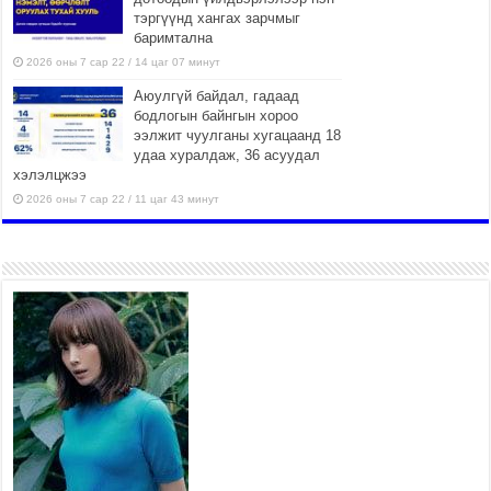
тэргүүнд хангах зарчмыг
баримтална
2026 оны 7 сар 22 / 14 цаг 07 минут
Аюулгүй байдал, гадаад
бодлогын байнгын хороо
ээлжит чуулганы хугацаанд 18
удаа хуралдаж, 36 асуудал
хэлэлцжээ
2026 оны 7 сар 22 / 11 цаг 43 минут
“4 улирлын турш үйл
ажиллагаа явуулах
боломжтой-Хүүхэд хөгжүүлэх
төв” байгуулах төсөлд төр,
хувийн хэвшлийн түншлэлийн хүрээнд хамтран
ажиллахыг урьж байна
2026 оны 7 сар 22 / 9 цаг 28 минут
Б.Пүрэвдагва: “Урт цагаан”-ыг
залуучууд чөлөөт цагаа
өнгөрүүлдэг, жуулчид зорьж
ирдэг цэг болгоно
2026 оны 7 сар 21 / 16 цаг 47 минут