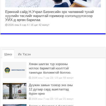
Ерөнхий сайд Н.Учрал Бизнесийн эрх чөлөөний тухай
хуулийн төслийг яаралтай горимоор хэлэлцүүлэхээр
УИХ-д өргөн барилаа
2026 оны 6 сар 4 / 16 цаг 42 минут
Шинэ
Их Үзсэн
Хянан шалгах түр хорооны
нотлох баримттай нээлттэй
танилцах боломжтой боллоо.
2026 оны 7 сар 23 / 15 цаг 58 минут
Дүүжин замын тээвэр энэ оны
12 дугаар сард ашиглалтад
бүрэн орно
2026 оны 7 сар 23 / 10 цаг 21 минут