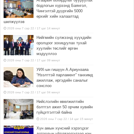
Агаарын бохирдлыг бууруулах
бодлогын хүрээнд Баянгол,
Чингэлтэй дүүргийн 5000
өрхийг хийн халаалтад
шилжүүлэв
2026 оны 7 сар 22 / 17 цаг 14 минут
Нийгмийн сүлжээнд хүүхдийн
оролцоог зохицуулах тухай
хуулийн төслийг өргөн
мэдүүллээ
2026 оны 7 сар 22 / 17 цаг 09 минут
УИХ-ын гишүүн А.Ариунзаяа
“Нээлттэй парламент” танхимд
ажиллаж, иргэдийн саналыг
сонслоо
2026 оны 7 сар 22 / 17 цаг 04 минут
Нийслэлийн өвөлжилтийн
бэлтгэл ажил 50 орчим хувийн
гүйцэтгэлтэй байна
2026 оны 7 сар 22 / 14 цаг 15 минут
Хүн амын хүнсний хэрэгцээг
дотоодын үйлдвэрлэлээр нэн