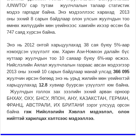
/UNWTO/ сар тутам жуулчлалын талаар статистик
мэдээ гаргадаг байна. Энэ мэдээллээс харахад 2013
оны эхний 8 сарын байдлаар олон улсын жуулчдын тоо
өмнөх жилүүдийн мөн үеийнхээс хамгийн ихээр өссөн ба
747 саяд хүрсэн байна.
Энэ нь 2012 онтой харьцуулахад 38 сая буюу 5%-аар
нэмэгдсэн үзүүлэлт юм. Харин Ази-Номхон далайн бүс
нутгаар жуулчдын тоо 10 саяаар буюу 6%-иар өсжээ.
Нийслэлийн Аялал жуулчлалын газраас авсан мэдээгээр
2013 оны эхний 10 сарын байдлаар манай улсад
366
095
жуулчин ирсэн бөгөөд энэ нь урьд жилийн мөн үеийнхтэй
харьцуулахад
12.8
хувиар буурсан үзүүлэлт юм байна.
Жуулчдын голлох зах зээлийн эхний арван орноор
БНХАУ, ОХУ, БНСУ, ЯПОН, АНУ, КАЗАКСТАН, ГЕРМАН,
ФРАНЦ, АВСТРАЛИ, ИХ БРИТАНИ зэрэг улсууд орсон
байна
гэж Нийслэлийн Хэвлэл мэдээлэл, олон
нийттэй харилцах хэлтсээс мэдээллээ.