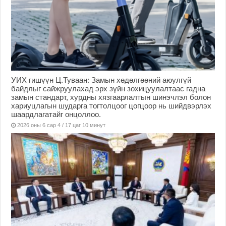
УИХ гишүүн Ц.Туваан: Замын хөдөлгөөний аюулгүй
байдлыг сайжруулахад эрх зүйн зохицуулалтаас гадна
замын стандарт, хурдны хязгаарлалтын шинэчлэл болон
хариуцлагын шударга тогтолцоог цогцоор нь шийдвэрлэх
шаардлагатайг онцоллоо.
2026 оны 6 сар 4 / 17 цаг 10 минут