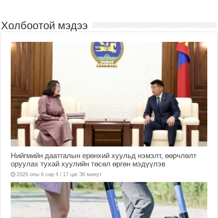
Холбоотой мэдээ
Нийгмийн даатгалын ерөнхий хуульд нэмэлт, өөрчлөлт
оруулах тухай хуулийн төсөл өргөн мэдүүлэв
2026 оны 6 сар 4 / 17 цаг 36 минут