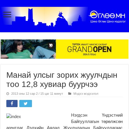
Манай улсыг зорих жуулчдын
тоо 12,8 хувиар буурчээ
2013 оны 12 сар 2 / 15 цаг 11 минут
Мэдээ мэдээлэл
Нэгдсэн Үндэстний
Байгууллагын төрөлжсөн
агентлаг Дэлхийн Аялал Жуулчлалын Байгууллагаас