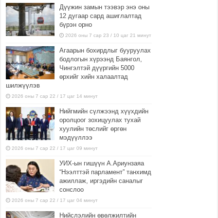
Дүүжин замын тээвэр энэ оны
12 дугаар сард ашиглалтад
бүрэн орно
2026 оны 7 сар 23 / 10 цаг 21 минут
Агаарын бохирдлыг бууруулах
бодлогын хүрээнд Баянгол,
Чингэлтэй дүүргийн 5000
өрхийг хийн халаалтад
шилжүүлэв
2026 оны 7 сар 22 / 17 цаг 14 минут
Нийгмийн сүлжээнд хүүхдийн
оролцоог зохицуулах тухай
хуулийн төслийг өргөн
мэдүүллээ
2026 оны 7 сар 22 / 17 цаг 09 минут
УИХ-ын гишүүн А.Ариунзаяа
“Нээлттэй парламент” танхимд
ажиллаж, иргэдийн саналыг
сонслоо
2026 оны 7 сар 22 / 17 цаг 04 минут
Нийслэлийн өвөлжилтийн