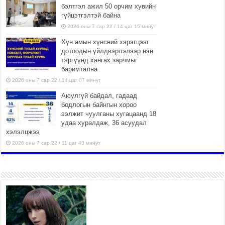
бэлтгэл ажил 50 орчим хувийн
гүйцэтгэлтэй байна
2026 оны 7 сар 22 / 14 цаг 15 минут
Хүн амын хүнсний хэрэгцээг
дотоодын үйлдвэрлэлээр нэн
тэргүүнд хангах зарчмыг
баримтална
2026 оны 7 сар 22 / 14 цаг 07 минут
Аюулгүй байдал, гадаад
бодлогын байнгын хороо
ээлжит чуулганы хугацаанд 18
удаа хуралдаж, 36 асуудал
хэлэлцжээ
2026 оны 7 сар 22 / 11 цаг 43 минут
“4 улирлын турш үйл
ажиллагаа явуулах
боломжтой-Хүүхэд хөгжүүлэх
төв” байгуулах төсөлд төр,
хувийн хэвшлийн түншлэлийн хүрээнд хамтран
ажиллахыг урьж байна
2026 оны 7 сар 22 / 9 цаг 28 минут