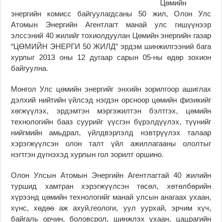
Цөмийн
энергийн комисс байгуулагдсаны 50 жил, Олон Улс
Атомын Энергийн Агентлагт манай улс гишүүнээр
элссэний 40 жилийг тохиолдуулан Цөмийн энергийн газар
“ЦӨМИЙН ЭНЕРГИ 50 ЖИЛД” эрдэм шинжилгээний бага
хурлыг 2013 оны 12 дугаар сарын 05-ны өдөр зохион
байгуулна.
Монгол Улс цөмийн энергийг энхийн зорилгоор ашиглах
дэлхий нийтийн үйлсэд нэгдэн орсноор цөмийн физикийг
хөгжүүлэх, эрдэмтэн мэргэжилтэн бэлтгэх, цөмийн
технологийн бааз суурийг үүсгэн бүрэлдүүлэх, түүнийг
нийгмийн амьдрал, үйлдвэрлэлд нэвтрүүлэх талаар
хэрэгжүүлсэн олон талт үйл ажиллагааны ололтыг
нэгтгэн дүгнэхэд хурлын гол зорилт оршино.
Олон Улсын Атомын Энергийн Агентлагтай 40 жилийн
туршид хамтран хэрэгжүүлсэн төсөл, хөтөлбөрийн
хүрээнд цөмийн технологийг манай улсын анагаах ухаан,
хүнс, хөдөө аж ахуй,геологи, уул уурхай, эрчим хүч,
байгаль орчин, боловсрол, шинжлэх ухаан, цацрагийн