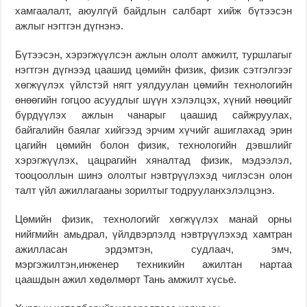
хамгаалалт, аюулгүй байдлын салбарт хийж бүтээсэн
ажлыг нэгтгэн дүгнэнэ.
Бүтээсэн, хэрэгжүүлсэн ажлын ололт амжилт, туршлагыг
нэгтгэн дүгнээд цаашид цөмийн физик, физик сэтгэлгээг
хөгжүүлэх үйлстэй нягт уялдуулан цөмийн технологийн
өнөөгийн гогцоо асуудлыг шүүн хэлэлцэх, хүний нөөцийг
бүрдүүлэх ажлын чанарыг цаашид сайжруулах,
байгалийн баялаг хийгээд эрчим хүчийг ашиглахад эрин
цагийн цөмийн болон физик, технологийн дэвшлийг
хэрэгжүүлэх, цацрагийн хяналтад физик, мэдээлэл,
тооцооллын шинэ ололтыг нэвтрүүлэхэд чиглэсэн олон
талт үйл ажиллагааны зорилтыг тодрууланхэлэлцэнэ.
Цөмийн физик, технологийг хөгжүүлэх манай орны
нийгмийн амьдрал, үйлдвэрлэлд нэвтрүүлэхэд хамтран
ажилласан эрдэмтэн, судлаач, эмч,
мэргэжилтэн,инженер техникийн ажилтан нартаа
цаашдын ажил хөдөлмөрт Тань амжилт хүсье.