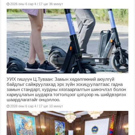
2026 оны 6 сар 4 / 17 цаг 36 минут
УИХ гишүүн Ц.Туваан: Замын хөдөлгөөний аюулгүй
байдлыг сайжруулахад эрх зүйн зохицуулалтаас гадна
замын стандарт, хурдны хязгаарлалтын шинэчлэл болон
хариуцлагын шударга тогтолцоог цогцоор нь шийдвэрлэх
шаардлагатайг онцоллоо.
2026 оны 6 сар 4 / 17 цаг 10 минут