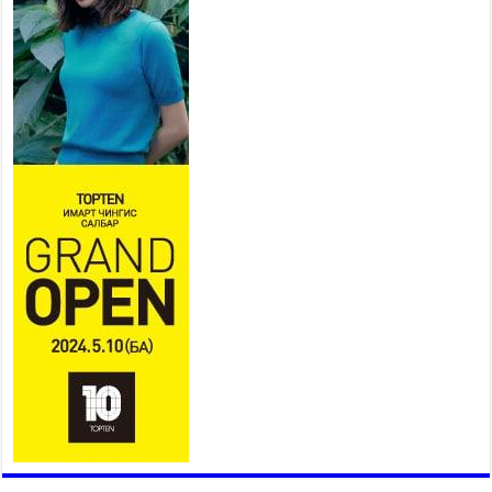
Б.Пүрэвдагва: “Урт цагаан”-ыг
залуучууд чөлөөт цагаа
өнгөрүүлдэг, жуулчид зорьж
ирдэг цэг болгоно
2026 оны 7 сар 21 / 16 цаг 47 минут
Тусгай замын автобус /BRT/ төслийн удирдах
хорооны ээлжит хуралдаан боллоо
2026 оны 7 сар 21 / 16 цаг 43 минут
Ерөнхий сайд Н.Учрал БНХАУ-аас Монгол Улсад
суугаа Элчин сайд Шэнь Миньжюанийг хүлээн
авч уулзав
2026 оны 7 сар 21 / 16 цаг 39 минут
БҮГД НАЙРАМДАХ ТАЖИКИСТАН УЛСТАЙ
ЭДИЙН ЗАСГИЙН ХАМТЫН АЖИЛЛАГААГ
ӨРГӨЖҮҮЛНЭ
2026 оны 7 сар 21 / 16 цаг 34 минут
26,992 суралцагч хотхоны бага сургуульд, 8100
суралцагч төрөлжсөн ахлах сургуульд
суралцана
2026 оны 7 сар 21 / 13 цаг 43 минут