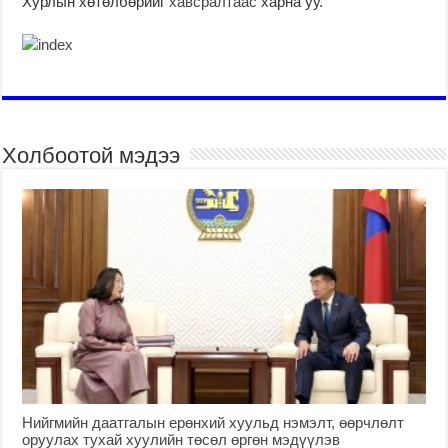
Хурлын хөтөлбөрийг
хавсралтаас
харна уу.
Холбоотой мэдээ
Нийгмийн даатгалын ерөнхий хуульд нэмэлт, өөрчлөлт
оруулах тухай хуулийн төсөл өргөн мэдүүлэв