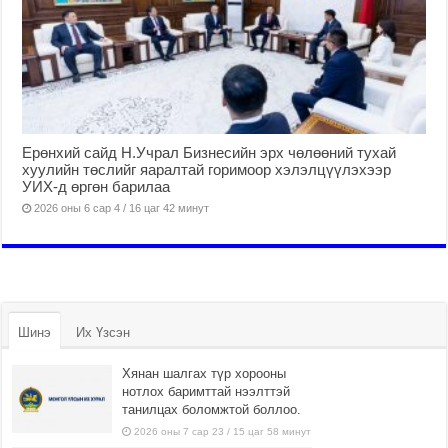
Ерөнхий сайд Н.Учрал Бизнесийн эрх чөлөөний тухай
хуулийн төслийг яаралтай горимоор хэлэлцүүлэхээр
УИХ-д өргөн барилаа
2026 оны 6 сар 4 / 16 цаг 42 минут
Шинэ
Их Үзсэн
Хянан шалгах түр хорооны
нотлох баримттай нээлттэй
танилцах боломжтой боллоо.
2026 оны 7 сар 23 / 15 цаг 58 минут