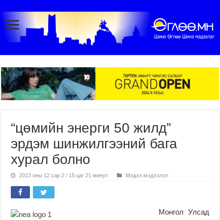
“цөмийн энерги 50 жилд”
эрдэм шинжилгээний бага
хурал болно
2013 оны 12 сар 2 / 15 цаг 21 минут
Мэдээ мэдээлэл
Монгол Улсад