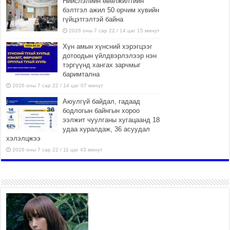
Нийслэлийн өвөлжилтийн
бэлтгэл ажил 50 орчим хувийн
гүйцэтгэлтэй байна
2026 оны 7 сар 22 / 14 цаг 15 минут
Хүн амын хүнсний хэрэгцээг
дотоодын үйлдвэрлэлээр нэн
тэргүүнд хангах зарчмыг
баримтална
2026 оны 7 сар 22 / 14 цаг 07 минут
Аюулгүй байдал, гадаад
бодлогын байнгын хороо
ээлжит чуулганы хугацаанд 18
удаа хуралдаж, 36 асуудал
хэлэлцжээ
2026 оны 7 сар 22 / 11 цаг 43 минут
“4 улирлын турш үйл
ажиллагаа явуулах
боломжтой-Хүүхэд хөгжүүлэх
төв” байгуулах төсөлд төр,
хувийн хэвшлийн түншлэлийн хүрээнд хамтран
ажиллахыг урьж байна
2026 оны 7 сар 22 / 9 цаг 28 минут