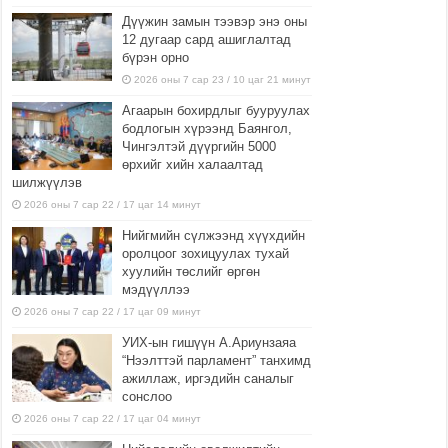
Дүүжин замын тээвэр энэ оны
12 дугаар сард ашиглалтад
бүрэн орно
2026 оны 7 сар 23 / 10 цаг 21 минут
Агаарын бохирдлыг бууруулах
бодлогын хүрээнд Баянгол,
Чингэлтэй дүүргийн 5000
өрхийг хийн халаалтад
шилжүүлэв
2026 оны 7 сар 22 / 17 цаг 14 минут
Нийгмийн сүлжээнд хүүхдийн
оролцоог зохицуулах тухай
хуулийн төслийг өргөн
мэдүүллээ
2026 оны 7 сар 22 / 17 цаг 09 минут
УИХ-ын гишүүн А.Ариунзаяа
“Нээлттэй парламент” танхимд
ажиллаж, иргэдийн саналыг
сонслоо
2026 оны 7 сар 22 / 17 цаг 04 минут