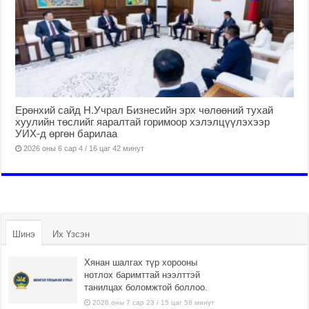
Ерөнхий сайд Н.Учрал Бизнесийн эрх чөлөөний тухай
хуулийн төслийг яаралтай горимоор хэлэлцүүлэхээр
УИХ-д өргөн барилаа
2026 оны 6 сар 4 / 16 цаг 42 минут
Шинэ
Их Үзсэн
Хянан шалгах түр хорооны
нотлох баримттай нээлттэй
танилцах боломжтой боллоо.
2026 оны 7 сар 23 / 15 цаг 58 минут