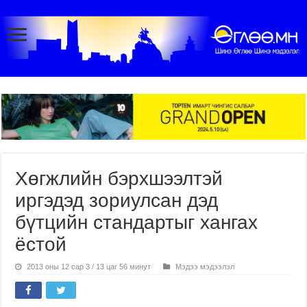
Хөгжлийн бэрхшээлтэй
иргэдэд зориулсан дэд
бүтцийн стандартыг хангах
ёстой
2013 оны 12 сар 3 / 13 цаг 56 минут
Мэдээ мэдээлэл