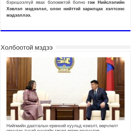
бэрхшээлгүй явах боломжтой болно
гэж Нийслэлийн
Хэвлэл мэдээлэл, олон нийттэй харилцах хэлтсээс
мэдээллээ.
Холбоотой мэдээ
Нийгмийн даатгалын ерөнхий хуульд нэмэлт, өөрчлөлт
оруулах тухай хуулийн төсөл өргөн мэдүүлэв