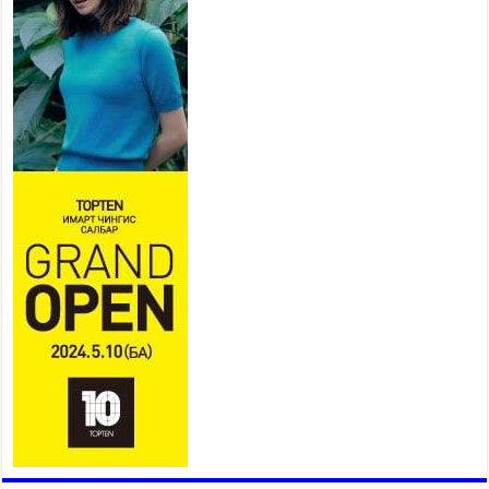
Б.Пүрэвдагва: “Урт цагаан”-ыг
залуучууд чөлөөт цагаа
өнгөрүүлдэг, жуулчид зорьж
ирдэг цэг болгоно
2026 оны 7 сар 21 / 16 цаг 47 минут
Тусгай замын автобус /BRT/ төслийн удирдах
хорооны ээлжит хуралдаан боллоо
2026 оны 7 сар 21 / 16 цаг 43 минут
Ерөнхий сайд Н.Учрал БНХАУ-аас Монгол Улсад
суугаа Элчин сайд Шэнь Миньжюанийг хүлээн
авч уулзав
2026 оны 7 сар 21 / 16 цаг 39 минут
БҮГД НАЙРАМДАХ ТАЖИКИСТАН УЛСТАЙ
ЭДИЙН ЗАСГИЙН ХАМТЫН АЖИЛЛАГААГ
ӨРГӨЖҮҮЛНЭ
2026 оны 7 сар 21 / 16 цаг 34 минут
26,992 суралцагч хотхоны бага сургуульд, 8100
суралцагч төрөлжсөн ахлах сургуульд
суралцана
2026 оны 7 сар 21 / 13 цаг 43 минут