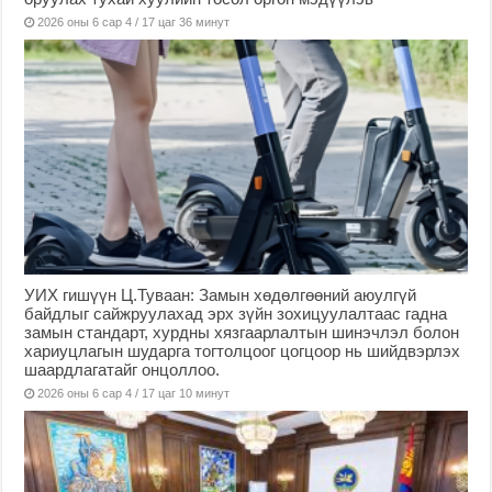
2026 оны 6 сар 4 / 17 цаг 36 минут
УИХ гишүүн Ц.Туваан: Замын хөдөлгөөний аюулгүй
байдлыг сайжруулахад эрх зүйн зохицуулалтаас гадна
замын стандарт, хурдны хязгаарлалтын шинэчлэл болон
хариуцлагын шударга тогтолцоог цогцоор нь шийдвэрлэх
шаардлагатайг онцоллоо.
2026 оны 6 сар 4 / 17 цаг 10 минут