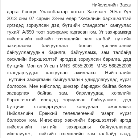
Нийслэлийн Засаг
дарга бөгөөд Улаанбаатар хотын Захирагч Э.Бат-Үүл
2013 оны 07 сарын 23-ны өдөр “Хөгжлийн бэрхшээлтэй
иргэдэд зориулсан дэд бүтцийн стандартыг хангуулах
тухай” А/690 тоот захирамж гаргасан юм. Уг захирамжид
нийслэлийн нийтийн эзэмшлийн зам талбай, нутгийн
захиргааны байгууллага болон үйлчилгээний
байгууллагуудын барилга, байгууламж, зам талбайд
хөгжлийн бэрхшээлтэй иргэдэд зориулсан барилга, дэд
бүтцийн Монгол Улсын MNS 6055:2009, MNS 568252006
стандартуудыг хангуулан ажиллахыг Нийслэлийн
нутгийн захиргааны байгууллагын удирдлагуудад үүрэг
болгосон. Мөн нийслэлд шинээр баригдаж байгаа болон
засварлаж байгаа зам, барилгуудад хөгжлийн
бэрхшээлтэй иргэдэд зориулсан байгууламж, дэд
бүтцийн стандартуудыг хангуулан ажиллахыг
Нийслэлийн Ерөнхий төлөвлөгөөний газарт үүрэг
болгосон юм. Ингэснээр хөгжлийн бэрхшээлтэй иргэд
нийслэлийн нутгийн захиргааны байгууллагаар
үйлчлүүлж, нийтийн эзэмшлийн зам талбайд саад,