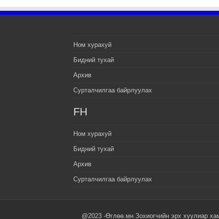
Ном хурахуй
Бидний тухай
Архив
Сурталчилгаа байрлуулах
FH
Ном хурахуй
Бидний тухай
Архив
Сурталчилгаа байрлуулах
@2023 -Өглөө.мн Зохиогчийн эрх хуулиар ха