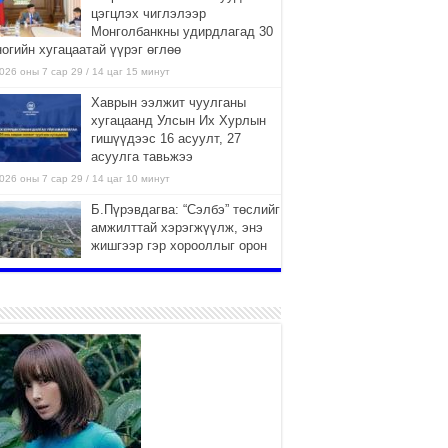
цэгцлэх чиглэлээр
Монголбанкны удирдлагад 30
ногийн хугацаатай үүрэг өглөө
026 оны 7 сар 29 / 14 цаг 15 минут
Хаврын ээлжит чуулганы
хугацаанд Улсын Их Хурлын
гишүүдээс 16 асуулт, 27
асуулга тавьжээ
026 оны 7 сар 29 / 14 цаг 10 минут
Б.Пүрэвдагва: “Сэлбэ” төслийг
амжилттай хэрэгжүүлж, энэ
жишгээр гэр хорооллыг орон
сууцжуулна
026 оны 7 сар 29 / 9 цаг 58 минут
Иргэд нийгмийн харилцаа,
хөдөлмөр эрхлэхэд
тулгамдаж буй асуудлаа УИХ-
ын гишүүнд уламжиллаа
026 оны 7 сар 29 / 9 цаг 52 минут
“СМАРТ СЭЛБЭ СИТИ”-Г
ЗОРИЛТОТ БҮЛЭГТ ХҮРГЭХ