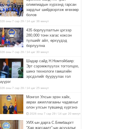
олимпиадын хүрээнд гарсан
зардлыг шийдвэрлэж өгөхөөр
болов
026 оны 7 сар 29 / 14 цаг 36 минут
435 борлуулалтын цэгээр
280,000 тонн хагас коксон
түлшийг айл, өрхүүдэд
борлуулна
026 оны 7 сар 29 / 14 цаг 30 минут
Шадар сайд Н.Номтойбаяр:
Эрт сэрэмжлүүлэх тогтолцоо,
шинэ технологи гамшгийн
эрсдэлийг бууруулах гол
шүүрэг
026 оны 7 сар 29 / 14 цаг 25 минут
Монгол Улсын эрэн хайх,
аврах ажиллагааны чадавхыг
олон улсын түвшинд хүргэнэ
2026 оны 7 сар 29 / 14 цаг 20 минут
УИХ-ын дарга С.Бямбацогт
“Хар жагсаалт”-ын асуудлыг