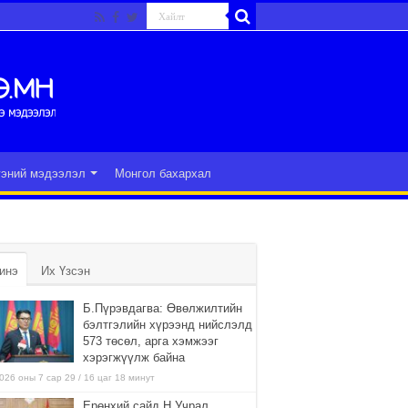
гэний мэдээлэл
Монгол бахархал
инэ
Их Үзсэн
Б.Пүрэвдагва: Өвөлжилтийн
бэлтгэлийн хүрээнд нийслэлд
573 төсөл, арга хэмжээг
хэрэгжүүлж байна
026 оны 7 сар 29 / 16 цаг 18 минут
Ерөнхий сайд Н.Учрал