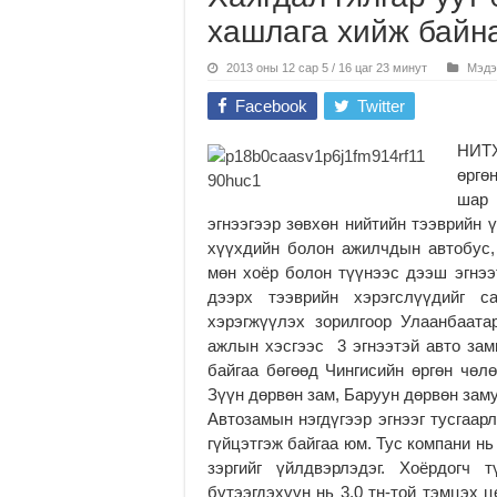
хашлага хийж байн
2013 оны 12 сар 5 / 16 цаг 23 минут
Мэдэ
Facebook
Twitter
НИТХ
өргө
шар 
эгнээгээр зөвхөн нийтийн тээврийн 
хүүхдийн болон ажилчдын автобус, 
мөн хоёр болон түүнээс дээш эгнээт
дээрх тээврийн хэрэгслүүдийг с
хэрэгжүүлэх зорилгоор Улаанбаат
ажлын хэсгээс 3 эгнээтэй авто зам
байгаа бөгөөд Чингисийн өргөн чөл
Зүүн дөрвөн зам, Баруун дөрвөн за
Автозамын нэгдүгээр эгнээг тусгаар
гүйцэтгэж байгаа юм. Тус компани нь
зэргийг үйлдвэрлэдэг. Хоёрдогч 
бүтээгдэхүүн нь 3,0 тн-той тэмцэх ц