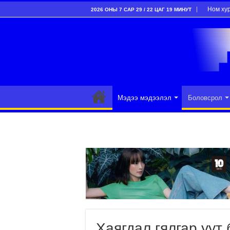
Ном ху
2026 ОНЫ 7 САР 29 / 22 ЦАГ 19 МИНУТ
Мэдээ мэдээлэл
Боловсрол
Хаягдал гялгар уут