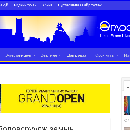
рахуй
Бидний тухай
Архив
Сурталчилгаа байрлуулах
Энтертайнмент
Зөвлөгөө
Шар мэдээ
Орон нутаг
Ир
Ш
2
 боловсруулж замын