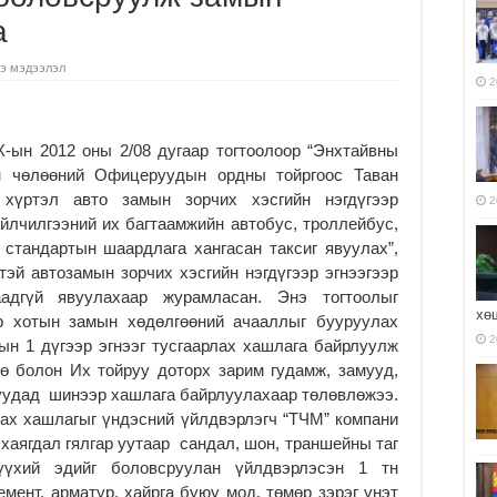
а
э мэдээлэл
2
-ын 2012 оны 2/08 дугаар тогтоолоор “Энхтайвны
н чөлөөний Офицеруудын ордны тойргоос Таван
хүртэл авто замын зорчих хэсгийн нэгдүгээр
2
үйлчилгээний их багтаамжийн автобус, троллейбус,
стандартын шаардлага хангасан таксиг явуулах”,
эй автозамын зорчих хэсгийн нэгдүгээр эгнээгээр
аадгүй явуулахаар журамласан. Энэ тогтоолыг
хө
ар хотын замын хөдөлгөөний ачааллыг бууруулах
2
ын 1 дүгээр эгнээг тусгаарлах хашлага байрлуулж
өө болон Их тойруу доторх зарим гудамж, замууд,
муудад шинээр хашлага байрлуулахаар төлөвлөжээ.
лах хашлагыг үндэсний үйлдвэрлэгч “ТЧМ” компани
 хаягдал гялгар уутаар сандал, шон, траншейны таг
түүхий эдийг боловсруулан үйлдвэрлэсэн 1 тн
емент, арматур, хайрга буюу мод, төмөр зэрэг үнэт