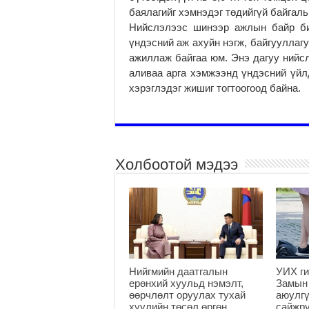
баялагийг хэмнэдэг төдийгүй байгаль
Нийслэлээс шинээр ажлын байр би
үндэсний аж ахуйн нэгж, байгууллаг
ажиллаж байгаа юм. Энэ дагуу нийсл
аливаа арга хэмжээнд үндэсний үйл
хэрэглэдэг жишиг тогтоогоод байна.
Холбоотой мэдээ
Нийгмийн даатгалын
УИХ ги
ерөнхий хуульд нэмэлт,
Замын
өөрчлөлт оруулах тухай
аюулгү
хуулийн төсөл өргөн
сайжру