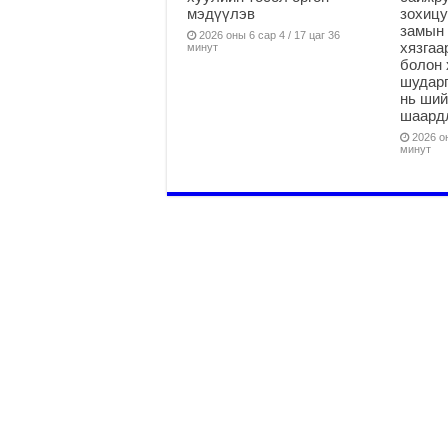
мэдүүлэв
зохицу
замын 
2026 оны 6 сар 4 / 17 цаг 36
хязга
минут
болон 
шударг
нь ши
шаардл
2026 он
минут