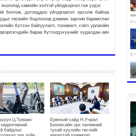
 экологид хамгийн ээлтэй үйлдвэрлэл гэж үздэг.
й болгож, дотооддоо үйлдвэрлэл эрхэлж байгаа
хо
уудыг төсвийн бодлогоор дэмжих зарчим баримтлан
2
элийн бүтээн байгуулалт, тохижилт, соёл урлагийн
двэрлэгчдийн бараа бүтээгдэхүүнийг худалдан авч
2
2
шүүн Ц.Туваан:
Ерөнхий сайд Н.Учрал
2
 хөдөлгөөний
Бизнесийн эрх чөлөөний
й байдлыг
тухай хуулийн төслийг
улахад эрх зүйн
яаралтай горимоор