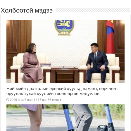
Холбоотой мэдээ
Нийгмийн даатгалын ерөнхий хуульд нэмэлт, өөрчлөлт
оруулах тухай хуулийн төсөл өргөн мэдүүлэв
2026 оны 6 сар 4 / 17 цаг 36 минут