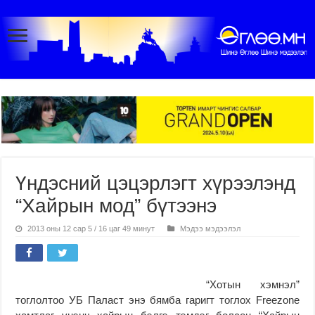
Үндэсний цэцэрлэгт хүрээлэнд
“Хайрын мод” бүтээнэ
2013 оны 12 сар 5 / 16 цаг 49 минут
Мэдээ мэдээлэл
“Хотын хэмнэл”
тоглолтоо УБ Паласт энэ бямба гаригт тоглох Freezone