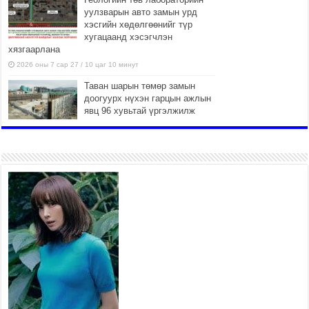
уулзварын авто замын урд
хэсгийн хөдөлгөөнийг түр
хугацаанд хэсэгчлэн
хязгаарлана
2026 оны 7 сар 27 / 10 цаг 10 минут
Таван шарын төмөр замын
доогуурх нүхэн гарцын ажлын
явц 96 хувьтай үргэлжилж
байна
2026 оны 7 сар 27 / 10 цаг 04 минут
Нийслэлийн харьяа амаржих
газруудыг “Эх, хүүхдийн төв”
болгон өргөтгөнө
2026 оны 7 сар 27 / 9 цаг 58 минут
ТӨВ АЙМАГТ ӨВЛИЙН
БЭЛТГЭЛ АЖИЛ 80 ХУВЬТАЙ
ҮРГЭЛЖИЛЖ БАЙНА
2026 оны 7 сар 27 / 9 цаг 51 минут
“Хөдөө аж ахуй, хөдөөгийн
хөгжил төслийн 2 дахь шат”
төслийн хүрээнд 4 банктай