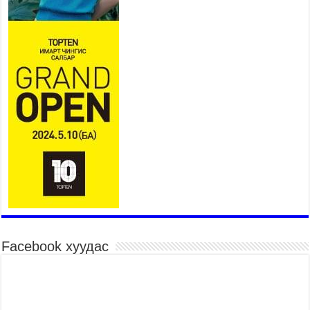
дамжуулан зээлдүүлэх гэрээ
байгууллаа
2026 оны 7 сар 27 / 9 цаг 40 минут
УИХ-ын гишүүн С.Зулпхар: Иргэдийн санал
хууль тогтоох үйл ажиллагааны чухал үндэс
2026 оны 7 сар 27 / 9 цаг 19 минут
Ерөнхий хяналтын хоёр удаагийн сонсголд 345
хүн оролцжээ
2026 оны 7 сар 27 / 9 цаг 13 минут
Хянан шалгах түр хорооны нотлох баримттай
нээлттэй танилцах боломжтой боллоо.
2026 оны 7 сар 23 / 15 цаг 58 минут
Дүүжин замын тээвэр энэ оны 12 дугаар сард
ашиглалтад бүрэн орно
2026 оны 7 сар 23 / 10 цаг 21 минут
Facebook хуудас
Агаарын бохирдлыг бууруулах бодлогын
хүрээнд Баянгол, Чингэлтэй дүүргийн 5000
өрхийг хийн халаалтад шилжүүлэв
2026 оны 7 сар 22 / 17 цаг 14 минут