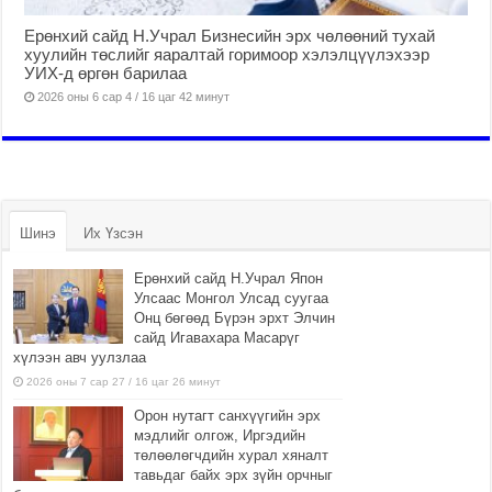
Ерөнхий сайд Н.Учрал Бизнесийн эрх чөлөөний тухай
хуулийн төслийг яаралтай горимоор хэлэлцүүлэхээр
УИХ-д өргөн барилаа
2026 оны 6 сар 4 / 16 цаг 42 минут
Шинэ
Их Үзсэн
Ерөнхий сайд Н.Учрал Япон
Улсаас Монгол Улсад суугаа
Онц бөгөөд Бүрэн эрхт Элчин
сайд Игавахара Масарүг
хүлээн авч уулзлаа
2026 оны 7 сар 27 / 16 цаг 26 минут
Орон нутагт санхүүгийн эрх
мэдлийг олгож, Иргэдийн
төлөөлөгчдийн хурал хяналт
тавьдаг байх эрх зүйн орчныг