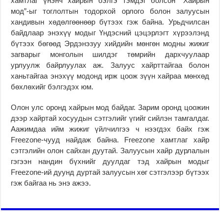
хамтлаг үнэнч хайрын бэлгэ тэмдэг болсон “Хайрын
мод”-ыг тоглолтын тодорхой орлого болон залуусын
хандивын хөдөлгөөнөөр бүтээх гэж байна. Урьдчилсан
байдлаар энэхүү модыг Үндэсний цэцэрлэгт хүрээлэнд
бүтээх бөгөөд Эрдэнэзуу хийдийн мөнгөн модны жижиг
загварыг монголын шилдэг төмрийн дархчуулаар
урлуулж байрлуулах аж. Залуус хайрттайгаа болон
ханьтайгаа энэхүү модонд ирж цоож зүүн хайраа мөнхөд
бөхлөхийг бэлгэдэх юм.
Олон улс оронд хайрын мод байдаг. Зарим оронд цоожин
дээр хайртай хосуудын сэтгэлийг үгийг сийлэн тамгалдаг.
Аажимдаа ийм жижиг үйлчилгээ ч нээгдэх байх гэж
Freezone-чууд найдаж байна. Freezone хамтлаг хайр
сэтгэлийн олон сайхан дуутай. Залуусын хайр дурлалын
гэгээн нандин бүхнийг дуулдаг тэд хайрын модыг
Freezone-ий дуунд дуртай залуусын хөг сэтгэлээр бүтээх
гэж байгаа нь энэ ажээ.