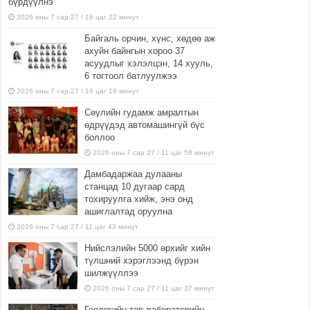
бүрдүүлнэ
2026 оны 7 сар 27 / 16 цаг 22 минут
Байгаль орчин, хүнс, хөдөө аж
ахуйн байнгын хороо 37
асуудлыг хэлэлцэн, 14 хууль,
6 тогтоол батлуулжээ
2026 оны 7 сар 27 / 16 цаг 16 минут
Сөүлийн гудамж амралтын
өдрүүдэд автомашингүй бүс
боллоо
2026 оны 7 сар 27 / 11 цаг 58 минут
Дамбадаржаа дулааны
станцад 10 дугаар сард
тохируулга хийж, энэ онд
ашиглалтад оруулна
2026 оны 7 сар 27 / 11 цаг 43 минут
Нийслэлийн 5000 өрхийг хийн
түлшний хэрэглээнд бүрэн
шилжүүллээ
2026 оны 7 сар 27 / 11 цаг 37 минут
Геологийн төв лабораторийн