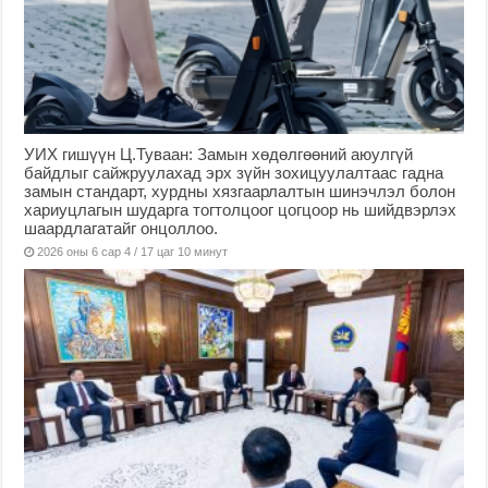
УИХ гишүүн Ц.Туваан: Замын хөдөлгөөний аюулгүй
байдлыг сайжруулахад эрх зүйн зохицуулалтаас гадна
замын стандарт, хурдны хязгаарлалтын шинэчлэл болон
хариуцлагын шударга тогтолцоог цогцоор нь шийдвэрлэх
шаардлагатайг онцоллоо.
2026 оны 6 сар 4 / 17 цаг 10 минут