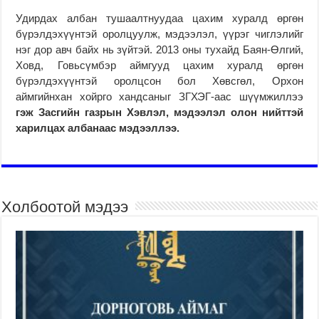
Удирдах албан тушаалтнуудаа цахим хуралд өргөн
бүрэлдэхүүнтэй оролцуулж, мэдээлэл, үүрэг чиглэлийг
нэг дор авч байх нь зүйтэй. 2013 оны тухайд Баян-Өлгий,
Ховд, Говьсүмбэр аймгууд цахим хуралд өргөн
бүрэлдэхүүнтэй оролцсон бол Хөвсгөл, Орхон
аймгийнхан хойрго хандсаныг ЗГХЭГ-аас шүүмжиллээ
гэж Засгийн газрын Хэвлэл, мэдээлэл олон нийттэй
харилцах албанаас мэдээллээ.
Холбоотой мэдээ