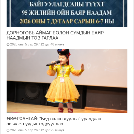
ДОРНОГОВЬ АЙМАГ БОЛОН СУМДЫН БАЯР
НААДМЫН ТОВ ГАРЛАА.
2026 оны 5 сар 29 / 12 цаг 48 минут
ӨВӨРХАНГАЙ: “Бид өвлөн дуулна” уралдаан
авьяастнуудыг тодрууллаа
2026 оны 5 сар 26 / 12 цаг 25 минут