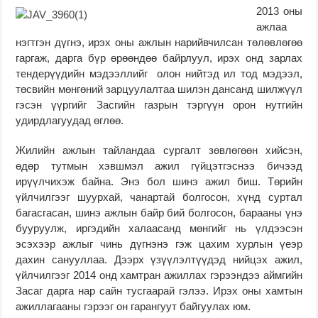
2013 оны
ажлаа
нэгтгэн дүгнэ, ирэх оны ажлын нарийвчилсан төлөвлөгөө
гаргаж, дарга бүр өрөөндөө байрлуул, ирэх онд зарлах
тендерүүдийн мэдээллийг олон нийтэд ил тод мэдээл,
төсвийн мөнгөний зарцуулалтаа шилэн дансанд шилжүүл
гэсэн үүргийг Засгийн газрын тэргүүн орон нутгийн
удирдлагуудад өглөө.
Жилийн ажлын тайландаа сургалт зөвлөгөөн хийсэн,
өдөр тутмын хэвшмэл ажил гүйцэтгэснээ бичээд
ирүүлчихэж байна. Энэ бол шинэ ажил биш. Төрийн
үйлчилгээг шуурхай, чанартай болгосон, хүнд суртал
багасгасан, шинэ ажлын байр бий болгосон, барааны үнэ
бууруулж, иргэдийн халаасанд мөнгийг нь үлдээсэн
эсэхээр ажлыг чинь дүгнэнэ гэж цахим хурлын үеэр
дахин санууллаа. Дээрх үзүүлэлтүүдэд нийцэх ажил,
үйлчилгээг 2014 онд хамтран ажиллах гэрээндээ аймгийн
Засаг дарга нар сайн тусгаарай гэлээ. Ирэх оны хамтын
ажиллагааны гэрээг он гарангуут байгуулах юм.