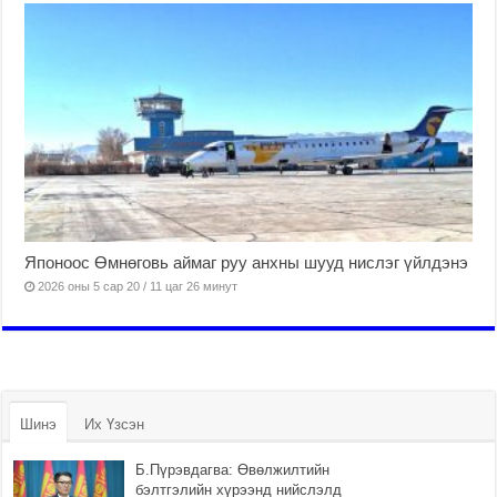
Японоос Өмнөговь аймаг руу анхны шууд нислэг үйлдэнэ
2026 оны 5 сар 20 / 11 цаг 26 минут
Шинэ
Их Үзсэн
Б.Пүрэвдагва: Өвөлжилтийн
бэлтгэлийн хүрээнд нийслэлд