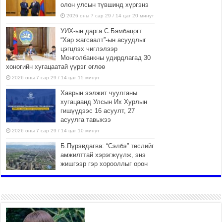
олон улсын түвшинд хүргэнэ
2026 оны 7 сар 29 / 14 цаг 20 минут
УИХ-ын дарга С.Бямбацогт
“Хар жагсаалт”-ын асуудлыг
цэгцлэх чиглэлээр
Монголбанкны удирдлагад 30
хоногийн хугацаатай үүрэг өглөө
2026 оны 7 сар 29 / 14 цаг 15 минут
Хаврын ээлжит чуулганы
хугацаанд Улсын Их Хурлын
гишүүдээс 16 асуулт, 27
асуулга тавьжээ
2026 оны 7 сар 29 / 14 цаг 10 минут
Б.Пүрэвдагва: “Сэлбэ” төслийг
амжилттай хэрэгжүүлж, энэ
жишгээр гэр хорооллыг орон
сууцжуулна
2026 оны 7 сар 29 / 9 цаг 58 минут
Иргэд нийгмийн харилцаа,
хөдөлмөр эрхлэхэд
тулгамдаж буй асуудлаа УИХ-