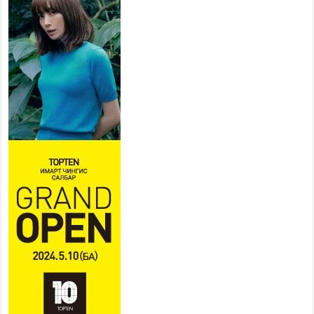
ын гишүүнд уламжиллаа
2026 оны 7 сар 29 / 9 цаг 52 минут
“СМАРТ СЭЛБЭ СИТИ”-Г
ЗОРИЛТОТ БҮЛЭГТ ХҮРГЭХ
ХҮРЭЭНД МКВ-ИЙН ҮНИЙГ
БУУЛГАХ ҮҮРЭГ ӨГӨВ
2026 оны 7 сар 28 / 16 цаг 47 минут
Эдийн засгийн эрх чөлөөний тухай хуулийн үр
дүнд хөрөнгө оруулалтын таатай орчин бүрдэнэ
2026 оны 7 сар 28 / 16 цаг 43 минут
Нийгмийн чиглэлийн төслүүдийн санхүүжилтэд
хийгдэж буй шалгалтын улмаас сургуулийн
бүтээн байгуулалтын төслийн ашиглалтад орох
хугацаа хойшилж байна
2026 оны 7 сар 28 / 14 цаг 33 минут
Хан-Уул дүүргийн 4 дүгээр хороонд баригдсан
960 хүүхдийн хүчин чадалтай сургуулийн
барилгын ажил дууссан байна
2026 оны 7 сар 28 / 14 цаг 29 минут
Жил бүр ярьдаг, жил бүр давтагддаг 10 асуудал