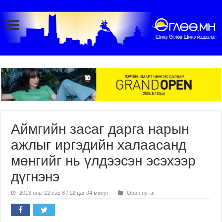
Аймгийн засаг дарга нарын
ажлыг иргэдийн халаасанд
мөнгийг нь үлдээсэн эсэхээр
дүгнэнэ
2013 оны 12 сар 6 / 12 цаг 04 минут
Орон нутаг