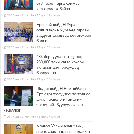
573 төсөл, арга хэмжээг
хэрэгжүүлж байна
2026 оны 7 сар 29 / 16 цаг 18 минут
Ерөнхий сайд Н.Учрал
олимпиадын хүрээнд гарсан
зардлыг шийдвэрлэж өгөхөөр
болов
2026 оны 7 сар 29 / 14 цаг 36 минут
435 борлуулалтын цэгээр
280,000 тонн хагас коксон
түлшийг айл, өрхүүдэд
борлуулна
2026 оны 7 сар 29 / 14 цаг 30 минут
Шадар сайд Н.Номтойбаяр:
Эрт сэрэмжлүүлэх тогтолцоо,
шинэ технологи гамшгийн
эрсдэлийг бууруулах гол
хөшүүрэг
2026 оны 7 сар 29 / 14 цаг 25 минут
Монгол Улсын эрэн хайх,
аврах ажиллагааны чадавхыг