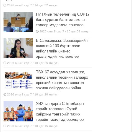
2026 оны 8 сар 7 / 14 цаг 32 минут
НИТХ-ын төлөөлөгчид COP17
бага хурлын бэлтгэл ажлын
талаар мэдээлэл сонслоо
2026 оны 8 сар 7 / 10 цаг 58 минут
Б.Сэмжидмаа: Зөвшөөрлийн
шинжтэй 103 бүртгэлээс
нийслэлийн бизнес
эрхлэгчдийг чөлөөллөө
2026 оны 8 сар 7 / 10 цаг 25 минут
ТБХ 67 асуудал хэлэлцэж,
нийслэлийн төсвийн талаарх
ерөнхий хяналтын сонсгол
зохион байгуулсан байна
2026 оны 8 сар 7 / 10 цаг 20 минут
УИХ-ын дарга С.Бямбацогт
төрийг төлөөлөн Сутай
хайрхны тэнгэрийг тахих
төрийн тахилгад оролцлоо
2026 оны 8 сар 7 / 10 цаг 15 минут