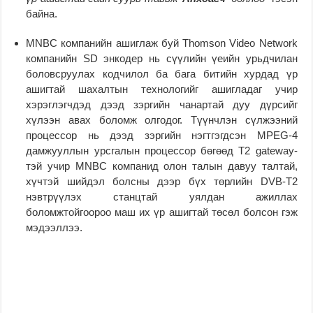
байна.
MNBC компанийн ашиглаж буй Thomson Video Network
компанийн SD энкодер нь сүүлийн үеийн урьдчилан
боловсруулах кодчилол ба бага битийн хурдад үр
ашигтай шахалтын технологийг ашигладаг учир
хэрэглэгчдэд дээд зэргийн чанартай дуу дүрсийг
хүлээн авах боломж олгодог. Түүнчлэн сүлжээний
процессор нь дээд зэргийн нэгтгэгдсэн MPEG-4
дамжууллын урсгалын процессор бөгөөд T2 gateway-
тэй учир MNBC компанид олон талын давуу талтай,
хүчтэй шийдэл болсны дээр бүх төрлийн DVB-T2
нэвтрүүлэх станцтай уялдан ажиллах
боломжтойгоороо маш их үр ашигтай төсөл болсон гэж
мэдээллээ.