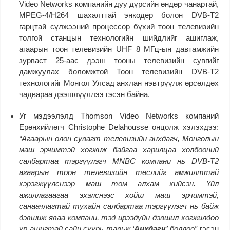
Video Networks компанийн дуу дүрсийн өндөр чанартай,
MPEG-4/H264 шахалттай энкодер болон DVB-T2
гарцтай сүлжээний процессор бүхий тоон телевизийн
толгой станцын технологийн шийдлийг ашиглаж,
агаарын тоон телевизийн UHF 8 МГц-ын давтамжийн
зурваст 25-аас дээш тооны телевизийн сувгийг
дамжуулах боломжтой Тоон телевизийн DVB-T2
технологийг Монгол Улсад анхлан нэвтрүүлж өрсөлдөх
чадвараа дээшлүүллээ гэсэн байна.
Уг мэдээлэлд Thomson Video Networks компаний
Ерөнхийлөгч Christophe Delahousse онцолж хэлэхдээ:
“Агаарын олон сувагт телевизийн анхдагч, Монголын
маш эрчимтэй хөгжиж байгаа харилцаа холбооний
салбартаа тэргүүлэгч MNBC компани нь DVB-T2
агаарын тоон телевизийн төслийг амжилттай
хэрэгжүүлснээр маш том алхам хийсэн. Үйл
ажиллагаагаа эхэлснээс хойш маш эрчимтэй,
санаачлагтай тухайн салбартаа тэргүүлэгч нь байж
дэвшиж яваа компани, тэд ирээдүйн дэвшил хөгжилдөө
үр ашигтай сайн суурь тавьж ‘
Анхдагч’
боллоо”
гэсэн