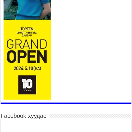
УИХ-ын гишүүд БНСУ-ын Үндэсний Ассамблейн
гишүүдийг хүлээн авч уулзав
2026 оны 8 сар 6 / 16 цаг 24 минут
“Туул усан цогцолбор” төслийн нэгдүгээр шатны
ТЭЗҮ-ийг боловсруулах ажил 90 хувийн
гүйцэтгэлтэй байна
2026 оны 8 сар 6 / 14 цаг 14 минут
Татварын өрийг барагдуулахдаа орлогын 30
хувийг татвар төлөгчид үлдээхээр хуульчилж,
татварын тайлангаа залруулах хугацааг хоёр
жил болгон сунгажээ
2026 оны 8 сар 6 / 14 цаг 10 минут
Нэгдүгээр хорооллын арын замыг наймдугаар
сарын 6-ны 23:00 цагаас түр хааж, борооны ус
зайлуулах шугамын хөндлөн сэтэлгээ хийнэ
2026 оны 8 сар 6 / 11 цаг 40 минут
Өвөлжилтийн бэлтгэл ажлын хүрээнд Шадар
сайд Н.Номтойбаяр Дорноговь аймагт ажиллав
Facebook хуудас
2026 оны 8 сар 6 / 9 цаг 25 минут
Өвөлжилтийн бэлтгэл ажлын хүрээнд Шадар