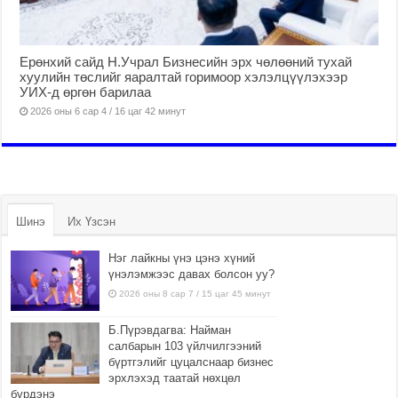
Ерөнхий сайд Н.Учрал Бизнесийн эрх чөлөөний тухай
хуулийн төслийг яаралтай горимоор хэлэлцүүлэхээр
УИХ-д өргөн барилаа
2026 оны 6 сар 4 / 16 цаг 42 минут
Шинэ
Их Үзсэн
Нэг лайкны үнэ цэнэ хүний
үнэлэмжээс давах болсон уу?
2026 оны 8 сар 7 / 15 цаг 45 минут
Б.Пүрэвдагва: Найман
салбарын 103 үйлчилгээний
бүртгэлийг цуцалснаар бизнес
эрхлэхэд таатай нөхцөл
бүрдэнэ