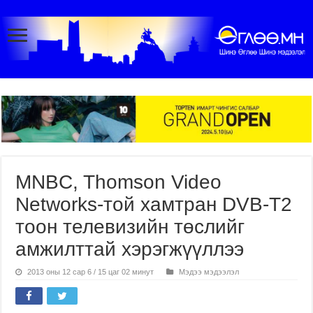
MNBC, Thomson Video
Networks-той хамтран DVB-T2
тоон телевизийн төслийг
амжилттай хэрэгжүүллээ
2013 оны 12 сар 6 / 15 цаг 02 минут
Мэдээ мэдээлэл