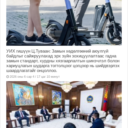
УИХ гишүүн Ц.Туваан: Замын хөдөлгөөний аюулгүй
байдлыг сайжруулахад эрх зүйн зохицуулалтаас гадна
замын стандарт, хурдны хязгаарлалтын шинэчлэл болон
хариуцлагын шударга тогтолцоог цогцоор нь шийдвэрлэх
шаардлагатайг онцоллоо.
2026 оны 6 сар 4 / 17 цаг 10 минут