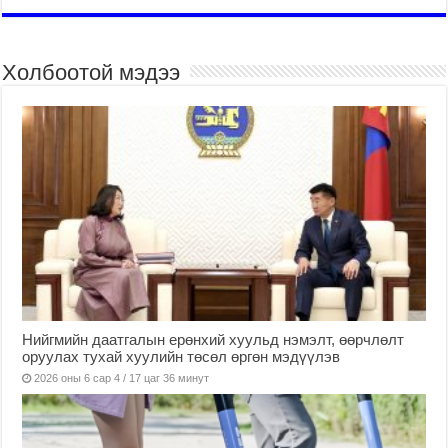
Холбоотой мэдээ
Нийгмийн даатгалын ерөнхий хуульд нэмэлт, өөрчлөлт
оруулах тухай хуулийн төсөл өргөн мэдүүлэв
2026 оны 6 сар 4 / 17 цаг 36 минут