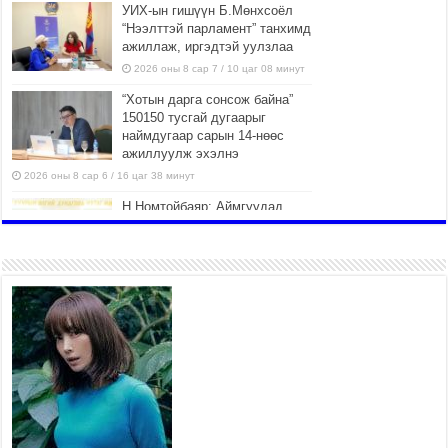
УИХ-ын гишүүн Б.Мөнхсоёл
“Нээлттэй парламент” танхимд
ажиллаж, иргэдтэй уулзлаа
2026 оны 8 сар 7 / 10 цаг 08 минут
“Хотын дарга сонсож байна”
150150 тусгай дугаарыг
наймдугаар сарын 14-нөөс
ажиллуулж эхэлнэ
2026 оны 8 сар 6 / 16 цаг 38 минут
Н.Номтойбаяр: Аймгуудад
тулгамдаж буй асуудлуудыг
долоо хоног бүр Засгийн
газрын хуралдаанд
танилцуулж, шийдвэрлүүлнэ
2026 оны 8 сар 6 / 16 цаг 34 минут
УИХ-ын дарга С.Бямбацогт
төрийг төлөөлөн Сутай
хайрхны тэнгэрийг тахих
төрийн тахилгад оролцлоо
2026 оны 8 сар 6 / 16 цаг 30 минут
Байнгын хорооны дарга Г.Тэмүүлэн тэргүүтэй