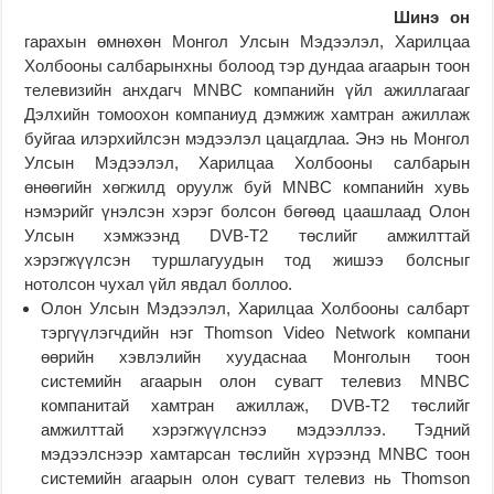
Шинэ он
гарахын өмнөхөн Монгол Улсын Мэдээлэл, Харилцаа
Холбооны салбарынхны болоод тэр дундаа агаарын тоон
телевизийн анхдагч MNBC компанийн үйл ажиллагааг
Дэлхийн томоохон компаниуд дэмжиж хамтран ажиллаж
буйгаа илэрхийлсэн мэдээлэл цацагдлаа. Энэ нь Монгол
Улсын Мэдээлэл, Харилцаа Холбооны салбарын
өнөөгийн хөгжилд оруулж буй MNBC компанийн хувь
нэмэрийг үнэлсэн хэрэг болсон бөгөөд цаашлаад Олон
Улсын хэмжээнд DVB-T2 төслийг амжилттай
хэрэгжүүлсэн туршлагуудын тод жишээ болсныг
нотолсон чухал үйл явдал боллоо.
Олон Улсын Мэдээлэл, Харилцаа Холбооны салбарт
тэргүүлэгчдийн нэг Thomson Video Network компани
өөрийн хэвлэлийн хуудаснаа Монголын тоон
системийн агаарын олон сувагт телевиз MNBC
компанитай хамтран ажиллаж, DVB-T2 төслийг
амжилттай хэрэгжүүлснээ мэдээллээ. Тэдний
мэдээлснээр хамтарсан төслийн хүрээнд MNBC тоон
системийн агаарын олон сувагт телевиз нь Thomson