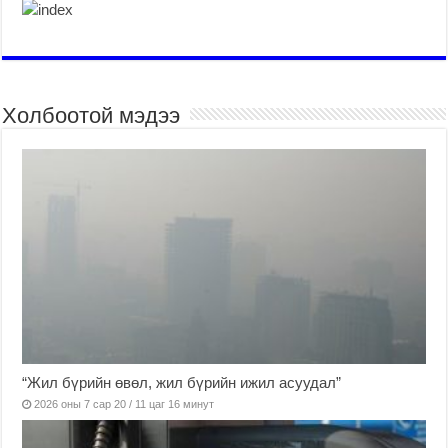
Холбоотой мэдээ
“Жил бүрийн өвөл, жил бүрийн ижил асуудал”
2026 оны 7 сар 20 / 11 цаг 16 минут