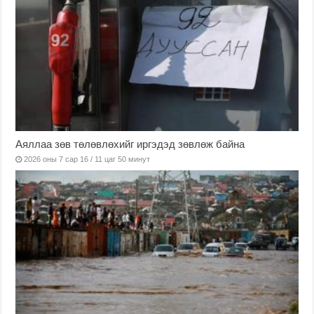
Аяллаа зөв төлөвлөхийг иргэдэд зөвлөж байна
2026 оны 7 сар 16 / 11 цаг 50 минут