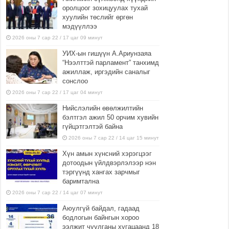
оролцоог зохицуулах тухай
хуулийн төслийг өргөн
мэдүүллээ
2026 оны 7 сар 22 / 17 цаг 09 минут
УИХ-ын гишүүн А.Ариунзаяа
“Нээлттэй парламент” танхимд
ажиллаж, иргэдийн саналыг
сонслоо
2026 оны 7 сар 22 / 17 цаг 04 минут
Нийслэлийн өвөлжилтийн
бэлтгэл ажил 50 орчим хувийн
гүйцэтгэлтэй байна
2026 оны 7 сар 22 / 14 цаг 15 минут
Хүн амын хүнсний хэрэгцээг
дотоодын үйлдвэрлэлээр нэн
тэргүүнд хангах зарчмыг
баримтална
2026 оны 7 сар 22 / 14 цаг 07 минут
Аюулгүй байдал, гадаад
бодлогын байнгын хороо
ээлжит чуулганы хугацаанд 18