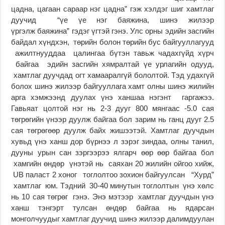
цадна, цагаан сараар нэг цадна” гэж хэлдэг шиг хамтлаг
дуучид “үе үе нэг баяжина, шинэ жилээр
үргэлж баяжина” гэдэг үгтэй гэнэ. Улс орны эдийн засгийн
байдал хүндхэн, төрийн болон төрийн бус байгууллагууд
ажилтнууддаа цалингаа бүтэн тавьж чадахгүйд хүрч
байгаа эдийн засгийн хямралтай үе урлагийн одууд,
хамтлаг дуучдад огт хамааралгүй бололтой. Тэд удахгүй
болох шинэ жилээр байгууллага хамт олны шинэ жилийн
арга хэмжээнд дуулах үнэ ханшаа нэгэнт гаргажээ.
Гавьяат цолтой нэг нь 2-3 дууг 800 мянгаас -5.0 сая
төгрөгийн үнээр дуулж байгаа бол зарим нь ганц дууг 2.5
сая төгрөгөөр дуулж байх жишээтэй. Хамтлаг дуучдын
хувьд үнэ ханш дор бүрнээ л зэрэг зиндаа, олны танил,
дууны урын сан зэргээрээ ялгарч өөр өөр байгаа бол
хамгийн өндөр үнэтэй нь саяхан 20 жилийн ойгоо хийж,
UB паласт 2 хоног тоглолтоо зохион байгуулсан “Хурд”
хамтлаг юм. Тэдний 30-40 минутын тоглолтын үнэ хөлс
нь 10 сая төгрөг гэнэ. Энэ мэтээр хамтлаг дуучдын үнэ
ханш тэнгэрт тулсан өндөр байгаа нь ядарсан
монголчуудыг хамтлаг дуучид шинэ жилээр далимдуулан