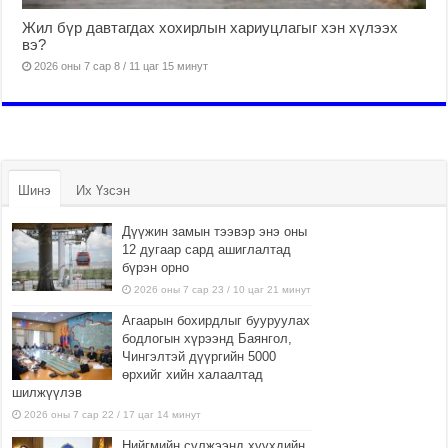
Жил бүр давтагдах хохирлын хариуцлагыг хэн хүлээх
вэ?
2026 оны 7 сар 8 / 11 цаг 15 минут
Шинэ
Их Үзсэн
Дүүжин замын тээвэр энэ оны
12 дугаар сард ашиглалтад
бүрэн орно
2026 оны 7 сар 23 / 10 цаг 21 минут
Агаарын бохирдлыг бууруулах
бодлогын хүрээнд Баянгол,
Чингэлтэй дүүргийн 5000
өрхийг хийн халаалтад
шилжүүлэв
2026 оны 7 сар 22 / 17 цаг 14 минут
Нийгмийн сүлжээнд хүүхдийн