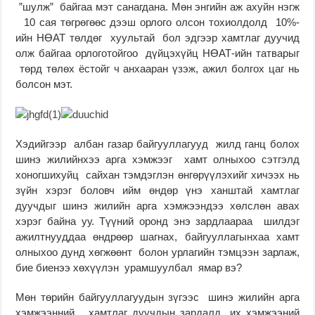
”шулж” байгаа мэт санагдана. Мөн энгийн аж ахуйн нэгж
10 сая төгрөгөөс дээш орлого олсон тохиолдолд 10%-
ийн НӨАТ төлдөг хуультай бол эдгээр хамтлаг дуучид
олж байгаа орлоготойгоо дүйцэхүйц НӨАТ-ийн татварыг
төрд төлөх ёстойг ч анхааран үзэж, ажил болгох цаг нь
болсон мэт.
Хэдийгээр албан газар байгууллагууд жилд ганц болох
шинэ жилийнхээ арга хэмжээг хамт олныхоо сэтгэлд
хоногшихуйц сайхан тэмдэглэн өнгөрүүлэхийг хичээх нь
зүйн хэрэг боловч ийм өндөр үнэ ханштай хамтлаг
дуучдыг шинэ жилийн арга хэмжээндээ хөлслөн авах
хэрэг байна уу. Түүний оронд энэ зардлаараа шилдэг
ажилтнууддаа өндрөөр шагнах, байгууллагынхаа хамт
олныхоо дунд хөгжөөнт болон урлагийн тэмцээн зарлаж,
бие биенээ хөхүүлэн урамшуулбал ямар вэ?
Мөн төрийн байгууллагуудын зүгээс шинэ жилийн арга
хэмжээнний хамтлаг дуучдын зардалд их хэмжээний