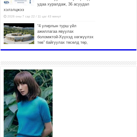
удаа хуралдаж, 36 асуудал
хэлэлцжээ
2026 оны 7 сар 22 / 11 цаг 43 минут
“4 улирлын турш үйл
ажиллагаа явуулах
боломжтой-Хүүхэд хөгжүүлэх
төв” байгуулах төсөлд төр,
хувийн хэвшлийн түншлэлийн хүрээнд хамтран
ажиллахыг урьж байна
2026 оны 7 сар 22 / 9 цаг 28 минут
Б.Пүрэвдагва: “Урт цагаан”-ыг залуучууд чөлөөт
цагаа өнгөрүүлдэг, жуулчид зорьж ирдэг цэг
болгоно
2026 оны 7 сар 21 / 16 цаг 47 минут
Тусгай замын автобус /BRT/ төслийн удирдах
хорооны ээлжит хуралдаан боллоо
2026 оны 7 сар 21 / 16 цаг 43 минут
Ерөнхий сайд Н.Учрал БНХАУ-аас Монгол Улсад
суугаа Элчин сайд Шэнь Миньжюанийг хүлээн
авч уулзав
2026 оны 7 сар 21 / 16 цаг 39 минут