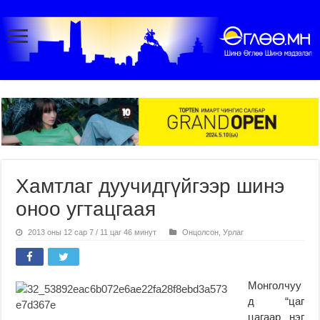
Хамтлаг дуучидгүйгээр шинэ
оноо угтацгаая
2013 оны 12 сар 7 / 11 цаг 46 минут
Онцолсон
,
Урлаг
Монголчуу
д “цаг
цагаар нэг