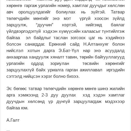
хөрөнгө гаргаж урлагийн номер, хамтлаг дуучдыг хөлслөн
авч оролцуулдагийг болиулах нь зүйтэй. Татвар
төлөгчдийн мөнгийг энэ мэт үргүй хоосон зүйлд
зарцуулж, “дуучин” нэртэй, нийгэмд баялаг
үйлдвэрлэдэггүй хэдхэн хүмүүсийн халаасыг түнтийлгэж
байгаа эл байдлыг таслан зогсоох цаг нь хэдийнээ
болсон санагддаг. Ерөнхий сайд Н.Алтанхуяг болон
нийслэл хотын дарга Э.Бат-Үүл нар энэ асуудалд
анхаарлаа хандуулж хяналт тавин, төрийн байгууллагууд
урлагийн оддод зориулан төсвийн хөрөнгийг
зарцуулахгүй байх уриалга гарган ажиллавал иргэдийн
сэтгэлд нийцсэн хэрэг болно бизээ.
Эс бөгөөс татвар төлөгчдийн хөрөнгө мөнгө шинэ жилийн
арга хэмжээнд 2-3 дуу дуулах хэд хэдэн хамтлаг
дуучдын хөлсөнд үр дүнгүй зарцуулагдаж мэдэхээр
байгаа юм.
А.Галт