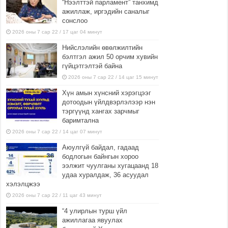
“Нээлттэй парламент” танхимд
ажиллаж, иргэдийн саналыг
сонслоо
2026 оны 7 сар 22 / 17 цаг 04 минут
Нийслэлийн өвөлжилтийн
бэлтгэл ажил 50 орчим хувийн
гүйцэтгэлтэй байна
2026 оны 7 сар 22 / 14 цаг 15 минут
Хүн амын хүнсний хэрэгцээг
дотоодын үйлдвэрлэлээр нэн
тэргүүнд хангах зарчмыг
баримтална
2026 оны 7 сар 22 / 14 цаг 07 минут
Аюулгүй байдал, гадаад
бодлогын байнгын хороо
ээлжит чуулганы хугацаанд 18
удаа хуралдаж, 36 асуудал
хэлэлцжээ
2026 оны 7 сар 22 / 11 цаг 43 минут
“4 улирлын турш үйл
ажиллагаа явуулах