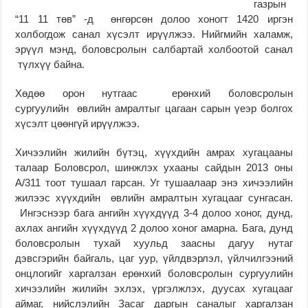
газрын
“11 11 төв” -д өнгөрсөн долоо хоногт 1420 иргэн
холбогдож санал хүсэлт ирүүлжээ. Нийгмийн халамж,
эрүүл мэнд, боловсролын салбартай холбоотой санал
түлхүү байна.
Хөдөө орон нутгаас ерөнхий боловсролын
сургуулийн өвлийн амралтыг цагаан сарын үеэр болгох
хүсэлт цөөнгүй ирүүлжээ.
Хичээлийн жилийн бүтэц, хүүхдийн амрах хугацааны
талаар Боловсрол, шинжлэх ухааны сайдын 2013 оны
А/311 тоот тушаал гарсан. Уг тушаалаар энэ хичээлийн
жилээс хүүхдийн өвлийн амралтын хугацааг сунгасан.
Ингэснээр бага ангийн хүүхдүүд 3-4 долоо хоног, дунд,
ахлах ангийн хүүхдүүд 2 долоо хоног амарна. Бага, дунд
боловсролын тухай хуульд заасны дагуу нутаг
дэвсгэрийн байгаль, цаг уур, үйлдвэрлэл, үйлчилгээний
онцлогийг харгалзан ерөнхий боловсролын сургуулийн
хичээлийн жилийн эхлэх, үргэлжлэх, дуусах хугацааг
аймаг, нийслэлийн Засаг даргын саналыг харгалзан