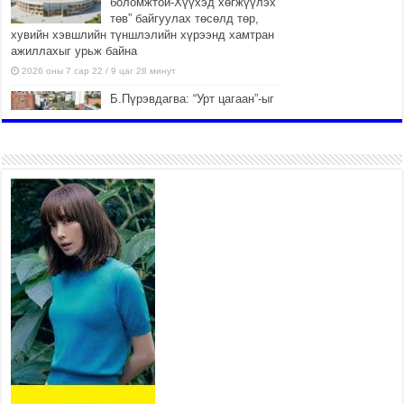
боломжтой-Хүүхэд хөгжүүлэх
төв” байгуулах төсөлд төр,
хувийн хэвшлийн түншлэлийн хүрээнд хамтран
ажиллахыг урьж байна
2026 оны 7 сар 22 / 9 цаг 28 минут
Б.Пүрэвдагва: “Урт цагаан”-ыг
залуучууд чөлөөт цагаа
өнгөрүүлдэг, жуулчид зорьж
ирдэг цэг болгоно
2026 оны 7 сар 21 / 16 цаг 47 минут
Тусгай замын автобус /BRT/
төслийн удирдах хорооны
ээлжит хуралдаан боллоо
2026 оны 7 сар 21 / 16 цаг 43 минут
Ерөнхий сайд Н.Учрал БНХАУ-
аас Монгол Улсад суугаа
Элчин сайд Шэнь
Миньжюанийг хүлээн авч
уулзав
2026 оны 7 сар 21 / 16 цаг 39 минут
БҮГД НАЙРАМДАХ ТАЖИКИСТАН УЛСТАЙ