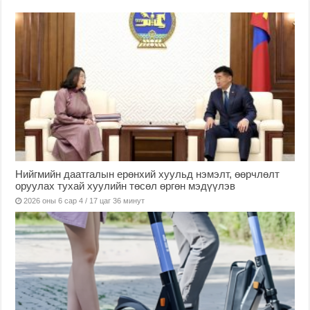
Нийгмийн даатгалын ерөнхий хуульд нэмэлт, өөрчлөлт
оруулах тухай хуулийн төсөл өргөн мэдүүлэв
2026 оны 6 сар 4 / 17 цаг 36 минут