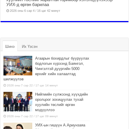
УИХ-д өргөн барилаа
2026 оны 6 сар 4 / 16 цаг 42 минут
Шинэ
Их Үзсэн
Агаарын бохирдлыг бууруулах
бодлогын хүрээнд Баянгол,
Чингэлтэй дүүргийн 5000
өрхийг хийн халаалтад
шилжүүлэв
2026 оны 7 сар 22 / 17 цаг 14 минут
Нийгмийн сүлжээнд хүүхдийн
оролцоог зохицуулах тухай
хуулийн төслийг өргөн
мэдүүллээ
2026 оны 7 сар 22 / 17 цаг 09 минут
УИХ-ын гишүүн А.Ариунзаяа