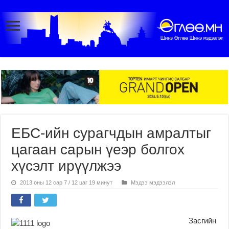
ЕБС-ийн сурагчдын амралтыг
цагаан сарын үеэр болгох
хүсэлт ирүүлжээ
2013 оны 12 сар 7 / 12 цаг 19 минут
Мэдээ мэдээлэл
Засгийн