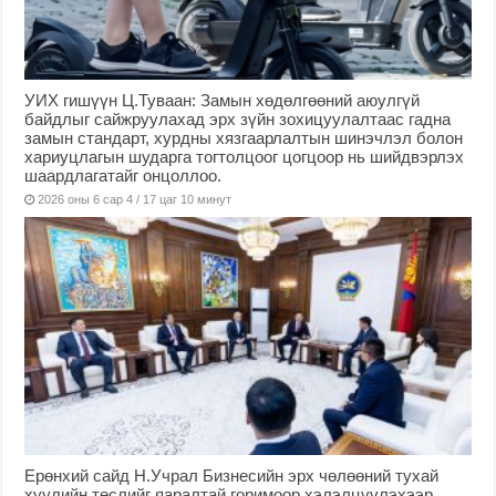
УИХ гишүүн Ц.Туваан: Замын хөдөлгөөний аюулгүй
байдлыг сайжруулахад эрх зүйн зохицуулалтаас гадна
замын стандарт, хурдны хязгаарлалтын шинэчлэл болон
хариуцлагын шударга тогтолцоог цогцоор нь шийдвэрлэх
шаардлагатайг онцоллоо.
2026 оны 6 сар 4 / 17 цаг 10 минут
Ерөнхий сайд Н.Учрал Бизнесийн эрх чөлөөний тухай
хуулийн төслийг яаралтай горимоор хэлэлцүүлэхээр