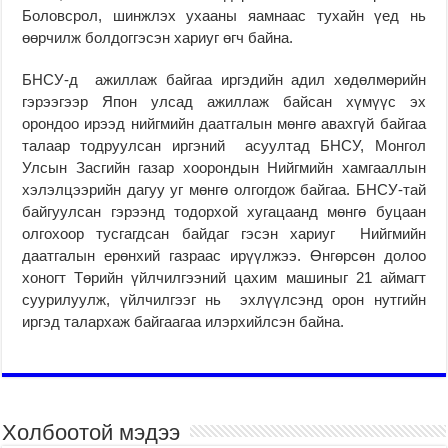
Боловсрол, шинжлэх ухааны яамнаас тухайн үед нь
өөрчилж болдоггэсэн хариуг өгч байна.
БНСУ-д ажиллаж байгаа иргэдийн адил хөдөлмөрийн
гэрээгээр Япон улсад ажиллаж байсан хүмүүс эх
орондоо ирээд нийгмийн даатгалын мөнгө авахгүй байгаа
талаар тодруулсан иргэний асуултад БНСУ, Монгол
Улсын Засгийн газар хоорондын Нийгмийн хамгааллын
хэлэлцээрийн дагуу уг мөнгө олгогдож байгаа. БНСУ-тай
байгуулсан гэрээнд тодорхой хугацаанд мөнгө буцаан
олгохоор тусгагдсан байдаг гэсэн хариуг Нийгмийн
даатгалын ерөнхий газраас ирүүлжээ. Өнгөрсөн долоо
хоногт Төрийн үйлчилгээний цахим машиныг 21 аймагт
суурилуулж, үйлчилгээг нь эхлүүлсэнд орон нутгийн
иргэд талархаж байгаагаа илэрхийлсэн байна.
Холбоотой мэдээ