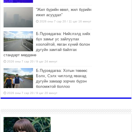
“Жил бүрийн өвөл, жил бүрийн
ижил асуудал”
2026 оны 7 сар 20 / 11 цаг 16 минут
Б.Пүрэвдагва: Нийслэлд хийх
бүх замыг ус зайлуулах
хоолойтой, явган хүний болон
дугуйн замтай байлгах
стандарт мөрдөнө
2026 оны 7 сар 20 / 9 цаг 24 минут
Б.Пүрэвдагва: Хотын төвөөс
Бэлх, Сэлх чиглэлд явахад
дугуйн замаар зорчих бүрэн
боломжтой боллоо
2026 оны 7 сар 20 / 9 цаг 20 минут
Хан-Уул дүүрэг, Чингисийн
өргөн чөлөөний ус зайлуулах
шугам хоолойн ажил 80
хувьтай үргэлжилж байна
2026 оны 7 сар 20 / 9 цаг 14 минут