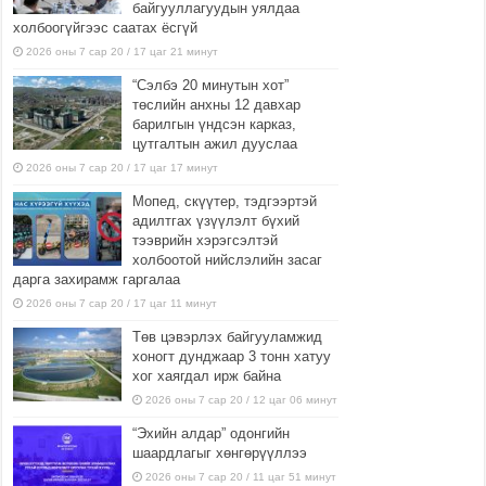
байгууллагуудын уялдаа
холбоогүйгээс саатах ёсгүй
2026 оны 7 сар 20 / 17 цаг 21 минут
“Сэлбэ 20 минутын хот”
төслийн анхны 12 давхар
барилгын үндсэн карказ,
цутгалтын ажил дууслаа
2026 оны 7 сар 20 / 17 цаг 17 минут
Мопед, скүүтер, тэдгээртэй
адилтгах үзүүлэлт бүхий
тээврийн хэрэгсэлтэй
холбоотой нийслэлийн засаг
дарга захирамж гаргалаа
2026 оны 7 сар 20 / 17 цаг 11 минут
Төв цэвэрлэх байгууламжид
хоногт дунджаар 3 тонн хатуу
хог хаягдал ирж байна
2026 оны 7 сар 20 / 12 цаг 06 минут
“Эхийн алдар” одонгийн
шаардлагыг хөнгөрүүллээ
2026 оны 7 сар 20 / 11 цаг 51 минут