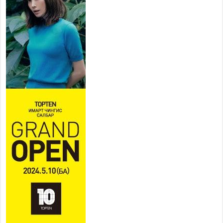
Усархаг аадар бороо орж
байгаа тул аюулгүй байдлаа
хангаж, үер усны аюулаас
сэрэмжлэхийг нийслэлийн
Онцгой байдлын газраас анхааруулж байна
2026 оны 7 сар 20 / 9 цаг 09 минут
311 алба хаагч, 119 техник хэрэгсэлтэй ажиллаж
үер усны аюул, болзошгүй эрсдэлээс сэргийлж
байна
2026 оны 7 сар 20 / 9 цаг 05 минут
Аяллаа зөв төлөвлөхийг иргэдэд зөвлөж байна
2026 оны 7 сар 16 / 11 цаг 50 минут
Үер усны болзошгүй аюулаас сэргийлж,
холбогдох байгууллагууд өндөржүүлсэн бэлэн
байдалд ажиллаж байна
2026 оны 7 сар 15 / 13 цаг 06 минут
Монгол адууны үнэ цэнийг дэлхийд сурталчлах
“Дэлхийн адууны өдөр”-т 15000 морьтон оролцож
байна
2026 оны 7 сар 15 / 11 цаг 51 минут