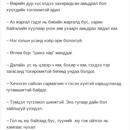
– Өөрийн дур хүсэлдээ захирагдсан амьдрал бол
хүүхдийн тоглоомтой адил
– Аз жаргал гэдэг нь биеийн жаргалд бус, харин
байгалийн хуулиар үнэн зөв ухаарч амьдрах явдал юм.
– Нэг голын усанд хоёр орж болохгүй.
– Өглөө бүр “шинэ нар” манддаг.
– Далайн ус нь цэвэр ч юм, бохир ч юм, гэхдээ тэр
загасанд тохиромжтой бөгөөд ундаа болдог.
– Хичнээн сайхан сармагчин ч гэсэн хүнтэй харьцулахад
гутамшигтай байдаг.
– Тэмцэл түгээмэл шинжтэй. Энэ тугаар дайн бол
зайлшгүй үзэгдэл.
– Гол нь юу байгаад бус, түүнийг юу гэж ойлгох нь
хамгаас чухал