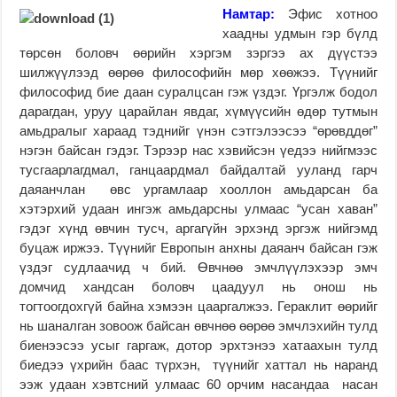
Намтар:
Эфис хотноо
хаадны удмын гэр бүлд
төрсөн боловч өөрийн хэргэм зэргээ ах дүүстээ
шилжүүлээд өөрөө философийн мөр хөөжээ. Түүнийг
философид бие даан суралцсан гэж үздэг. Үргэлж бодол
дарагдан, уруу царайлан явдаг, хүмүүсийн өдөр тутмын
амьдралыг хараад тэднийг үнэн сэтгэлээсээ “өрөвддөг”
нэгэн байсан гэдэг. Тэрээр нас хэвийсэн үедээ нийгмээс
тусгаарлагдмал, ганцаардмал байдалтай ууланд гарч
даяанчлан өвс ургамлаар хооллон амьдарсан ба
хэтэрхий удаан ингэж амьдарсны улмаас “усан хаван”
гэдэг хүнд өвчин тусч, аргагүйн эрхэнд эргэж нийгэмд
буцаж иржээ. Түүнийг Европын анхны даяанч байсан гэж
үздэг судлаачид ч бий. Өвчнөө эмчлүүлэхээр эмч
домчид хандсан боловч цаадуул нь онош нь
тогтоогдохгүй байна хэмээн цааргалжээ. Гераклит өөрийг
нь шаналган зовоож байсан өвчнөө өөрөө эмчлэхийн тулд
биенээсээ усыг гаргаж, дотор эрхтэнээ хатаахын тулд
биедээ үхрийн баас түрхэн, түүнийг хаттал нь наранд
ээж удаан хэвтсний улмаас 60 орчим насандаа насан