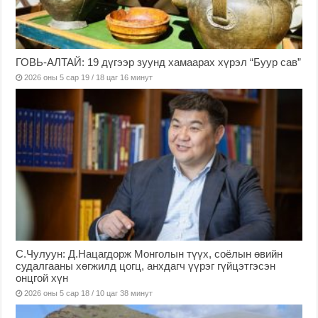
ГОВЬ-АЛТАЙ: 19 дүгээр зуунд хамаарах хүрэл “Буур сав”
2026 оны 5 сар 19 / 18 цаг 16 минут
С.Чулуун: Д.Нацагдорж Монголын түүх, соёлын өвийн
судалгааны хөгжилд цогц, анхдагч үүрэг гүйцэтгэсэн
онцгой хүн
2026 оны 5 сар 18 / 10 цаг 38 минут