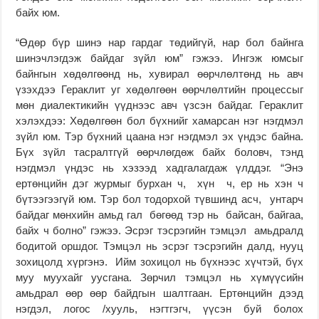
байх юм.
“Өдөр бүр шинэ нар гардаг төдийгүй, нар бол байнга
шинэчлэгдэж байдаг зүйл юм” гэжээ. Ингэж юмсыг
байнгын хөдөлгөөнд нь, хувирал өөрчлөлтөнд нь авч
үзэхдээ Гераклит уг хөдөлгөөн өөрчлөлтийн процессыг
мөн диалектикийн үүднээс авч үзсэн байдаг. Гераклит
хэлэхдээ: Хөдөлгөөн бол бүхнийг хамарсан нэг нэгдмэл
зүйл юм. Тэр бүхний цаана нэг нэгдмэл эх үндэс байна.
Бүх зүйл тасралтгүй өөрчлөгдөж байх боловч, тэнд
нэгдмэл үндэс нь хэзээд хадгалагдаж үлддэг. “Энэ
ертөнцийн дэг журмыг бурхан ч, хүн ч, ер нь хэн ч
бүтээгээгүй юм. Тэр бол тодорхой түвшинд асч, унтарч
байдаг мөнхийн амьд гал бөгөөд тэр нь байсан, байгаа,
байх ч болно” гэжээ. Эсрэг тэсрэгийн тэмцэл амьдралд
бодитой оршдог. Тэмцэл нь эсрэг тэсрэгийн далд, нууц
зохицолд хүргэнэ. Ийм зохицол нь бүхнээс хүчтэй, бүх
муу муухайг уусгана. Зөрчил тэмцэл нь хүмүүсийн
амьдрал өөр өөр байдгын шалтгаан. Ертөнцийн дээд
нэгдэл, логос /хууль, нэгтгэгч, үүсэн буй болох