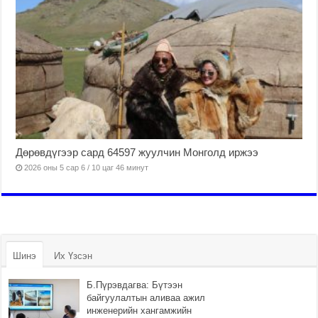
Дөрөвдүгээр сард 64597 жуулчин Монголд иржээ
2026 оны 5 сар 6 / 10 цаг 46 минут
Шинэ
Их Үзсэн
Б.Пүрэвдагва: Бүтээн
байгуулалтын аливаа ажил
инженерийн хангамжийн