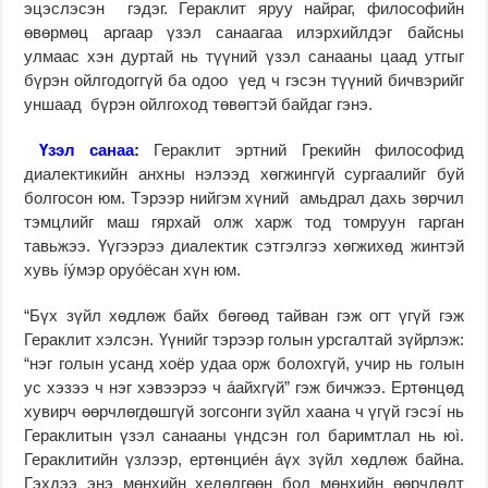
эцэслэсэн гэдэг. Гераклит яруу найраг, философийн
өвөрмөц аргаар үзэл санаагаа илэрхийлдэг байсны
улмаас хэн дуртай нь түүний үзэл санааны цаад утгыг
бүрэн ойлгодоггүй ба одоо үед ч гэсэн түүний бичвэрийг
уншаад бүрэн ойлгоход төвөгтэй байдаг гэнэ.
Ү
зэл санаа:
Гераклит эртний Грекийн философид
диалектикийн анхны нэлээд хөгжингүй сургаалийг буй
болгосон юм. Тэрээр нийгэм хүний амьдрал дахь зөрчил
тэмцлийг маш гярхай олж харж тод томруун гарган
тавьжээ. Үүгээрээ диалектик сэтгэлгээ хөгжихөд жинтэй
хувь íýмэр оруóëсан хүн юм.
“Бүх зүйл хөдлөж байх бөгөөд тайван гэж огт үгүй гэж
Гераклит хэлсэн. Үүнийг тэрээр голын урсгалтай зүйрлэж:
“нэг голын усанд хоёр удаа орж болохгүй, учир нь голын
ус хэзээ ч нэг хэвээрээ ч áайхгүй” гэж бичжээ. Ертөнцөд
хувирч өөрчлөгдөшгүй зогсонги зүйл хаана ч үгүй гэсэí нь
Гераклитын үзэл санааны үндсэн гол баримтлал нь юì.
Гераклитийн үзлээр, ертөнциéн áүх зүйл хөдлөж байна.
Гэхдээ энэ мөнхийн хедөлгөөн бол мөнхийн өөрчлөлт