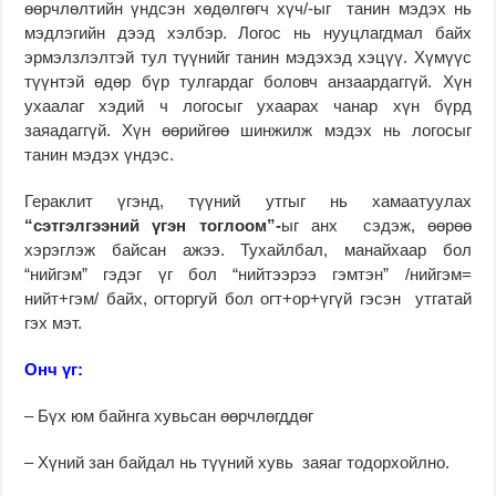
өөрчлөлтийн үндсэн хөдөлгөгч хүч/-ыг танин мэдэх нь
мэдлэгийн дээд хэлбэр. Логос нь нууцлагдмал байх
эрмэлзлэлтэй тул түүнийг танин мэдэхэд хэцүү. Хүмүүс
түүнтэй өдөр бүр тулгардаг боловч анзаардаггүй. Хүн
ухаалаг хэдий ч логосыг ухаарах чанар хүн бүрд
заяадаггүй. Хүн өөрийгөө шинжилж мэдэх нь логосыг
танин мэдэх үндэс.
Гераклит үгэнд, түүний утгыг нь хамаатуулах
“сэтгэлгээний үгэн тоглоом”-
ыг анх сэдэж, өөрөө
хэрэглэж байсан ажээ. Тухайлбал, манайхаар бол
“нийгэм” гэдэг үг бол “нийтээрээ гэмтэн” /нийгэм=
нийт+гэм/ байх, огторгуй бол огт+ор+үгүй гэсэн утгатай
гэх мэт.
Онч үг:
– Бүх юм байнга хувьсан өөрчлөгддөг
– Хүний зан байдал нь түүний хувь заяаг тодорхойлно.