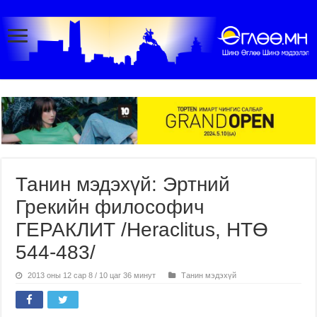
Танин мэдэхүй: Эртний
Грекийн философич
ГЕРАКЛИТ /Heraclitus, НТӨ
544-483/
2013 оны 12 сар 8 / 10 цаг 36 минут
Танин мэдэхүй