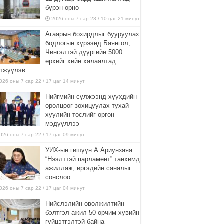
бүрэн орно
2026 оны 7 сар 23 / 10 цаг 21 минут
Агаарын бохирдлыг бууруулах
бодлогын хүрээнд Баянгол,
Чингэлтэй дүүргийн 5000
өрхийг хийн халаалтад
лжүүлэв
026 оны 7 сар 22 / 17 цаг 14 минут
Нийгмийн сүлжээнд хүүхдийн
оролцоог зохицуулах тухай
хуулийн төслийг өргөн
мэдүүллээ
026 оны 7 сар 22 / 17 цаг 09 минут
УИХ-ын гишүүн А.Ариунзаяа
“Нээлттэй парламент” танхимд
ажиллаж, иргэдийн саналыг
сонслоо
026 оны 7 сар 22 / 17 цаг 04 минут
Нийслэлийн өвөлжилтийн
бэлтгэл ажил 50 орчим хувийн
гүйцэтгэлтэй байна