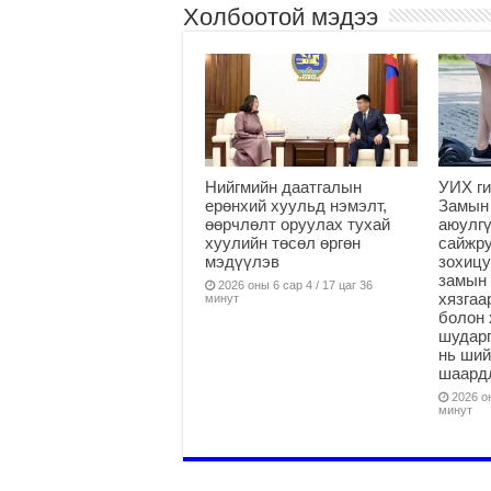
Холбоотой мэдээ
Нийгмийн даатгалын
УИХ ги
ерөнхий хуульд нэмэлт,
Замын
өөрчлөлт оруулах тухай
аюулгү
хуулийн төсөл өргөн
сайжру
мэдүүлэв
зохицу
замын 
2026 оны 6 сар 4 / 17 цаг 36
хязга
минут
болон 
шударг
нь ши
шаардл
2026 он
минут