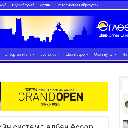
ахуй
Бидний тухай
Архив
Сурталчилгаа байрлуулах
Энтертайнмент
Зөвлөгөө
Шар мэдээ
Орон нутаг
Ир
Ш
ийн системд албан ёсоор