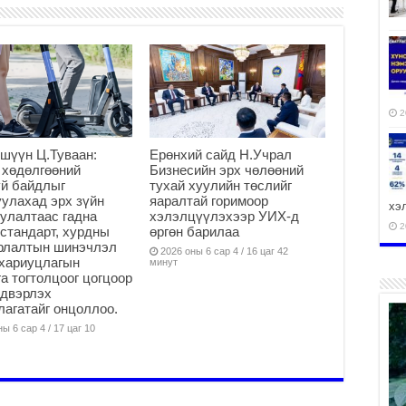
2
шүүн Ц.Туваан:
Ерөнхий сайд Н.Учрал
 хөдөлгөөний
Бизнесийн эрх чөлөөний
й байдлыг
тухай хуулийн төслийг
улахад эрх зүйн
яаралтай горимоор
хэ
улалтаас гадна
хэлэлцүүлэхээр УИХ-д
2
стандарт, хурдны
өргөн барилаа
арлалтын шинэчлэл
2026 оны 6 сар 4 / 16 цаг 42
хариуцлагын
минут
а тогтолцоог цогцоор
йдвэрлэх
агатайг онцоллоо.
ху
ы 6 сар 4 / 17 цаг 10
аж
2