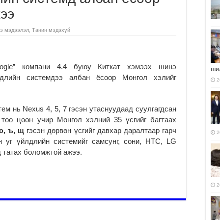
ээ
э мэдээлэл
,
Танин мэдэхүй
oogle” компани 4.4 буюу Киткат хэмээх шинэ
ши
лдлийн системдээ албан ёсоор Монгол хэлийг
2
тем нь Nexus 4, 5, 7 гэсэн утаснуудаад суулгагдсан
 тоо цөөн учир Монгол хэлний 35 үсгийг багтаах
ю, ъ, щ
гэсэн дөрвөн үсгийг давхар даралтаар гарч
2
н уг үйлдлийн системийг самсунг, сони, HTC, LG
 татах боломжтой ажээ.
2