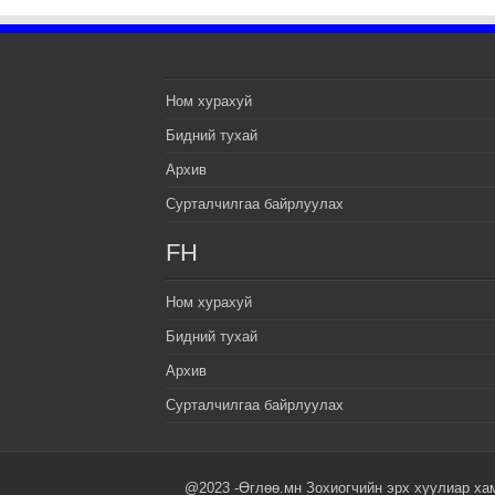
Ном хурахуй
Бидний тухай
Архив
Сурталчилгаа байрлуулах
FH
Ном хурахуй
Бидний тухай
Архив
Сурталчилгаа байрлуулах
@2023 -Өглөө.мн Зохиогчийн эрх хуулиар ха