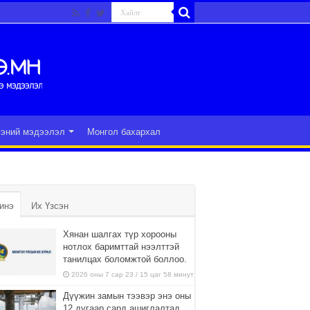
гэний мэдээлэл
Монгол бахархал
инэ
Их Үзсэн
Хянан шалгах түр хорооны
нотлох баримттай нээлттэй
танилцах боломжтой боллоо.
2026 оны 7 сар 23 / 15 цаг 58 минут
Дүүжин замын тээвэр энэ оны
12 дугаар сард ашиглалтад