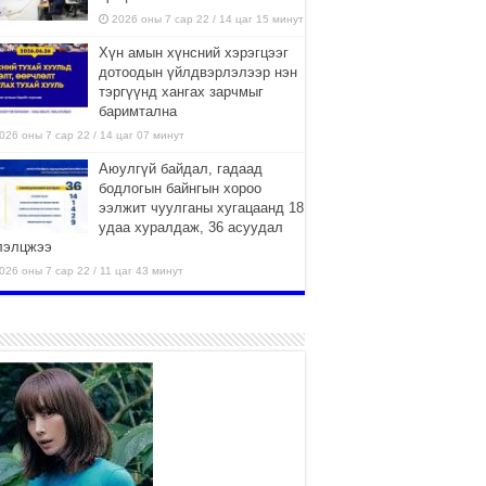
2026 оны 7 сар 22 / 14 цаг 15 минут
Хүн амын хүнсний хэрэгцээг
дотоодын үйлдвэрлэлээр нэн
тэргүүнд хангах зарчмыг
баримтална
026 оны 7 сар 22 / 14 цаг 07 минут
Аюулгүй байдал, гадаад
бодлогын байнгын хороо
ээлжит чуулганы хугацаанд 18
удаа хуралдаж, 36 асуудал
лэлцжээ
026 оны 7 сар 22 / 11 цаг 43 минут
“4 улирлын турш үйл
ажиллагаа явуулах
боломжтой-Хүүхэд хөгжүүлэх
төв” байгуулах төсөлд төр,
вийн хэвшлийн түншлэлийн хүрээнд хамтран
иллахыг урьж байна
026 оны 7 сар 22 / 9 цаг 28 минут
Б.Пүрэвдагва: “Урт цагаан”-ыг
залуучууд чөлөөт цагаа