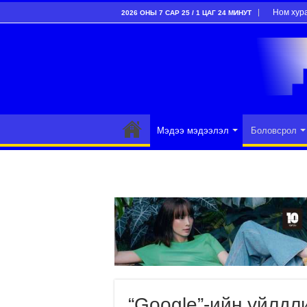
Ном хур
2026 ОНЫ 7 САР 25 / 1 ЦАГ 24 МИНУТ
Мэдээ мэдээлэл
Боловсрол
“Google”-ийн үйлдл