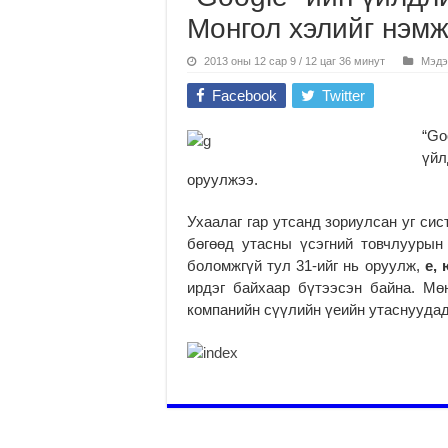
Монгол хэлийг нэмж
2013 оны 12 сар 9 / 12 цаг 36 минут
Мэдэ
Facebook
Twitter
“G
үй
оруулжээ.
Ухаалаг гар утсанд зориулсан уг сис
бөгөөд утасны үсэгний товчлуурын
боломжгүй тул 31-ийг нь оруулж,
е, 
ирдэг байхаар бүтээсэн байна. Мө
компанийн сүүлийн үеийн утаснуудад