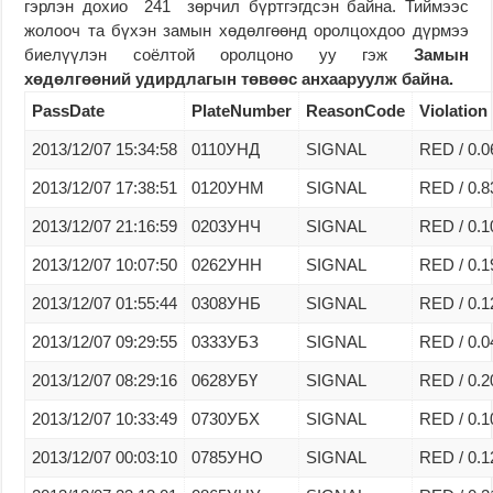
гэрлэн дохио 241 зөрчил бүртгэгдсэн байна. Тиймээс
жолооч та бүхэн замын хөдөлгөөнд оролцохдоо дүрмээ
биелүүлэн соёлтой оролцоно уу гэж
Замын
хөдөлгөөний удирдлагын төвөөс анхааруулж байна.
PassDate
PlateNumber
ReasonCode
Violation 
2013/12/07 15:34:58
0110УНД
SIGNAL
RED / 0.0
2013/12/07 17:38:51
0120УНМ
SIGNAL
RED / 0.8
2013/12/07 21:16:59
0203УНЧ
SIGNAL
RED / 0.1
2013/12/07 10:07:50
0262УНН
SIGNAL
RED / 0.1
2013/12/07 01:55:44
0308УНБ
SIGNAL
RED / 0.1
2013/12/07 09:29:55
0333УБЗ
SIGNAL
RED / 0.0
2013/12/07 08:29:16
0628УБҮ
SIGNAL
RED / 0.2
2013/12/07 10:33:49
0730УБХ
SIGNAL
RED / 0.1
2013/12/07 00:03:10
0785УНО
SIGNAL
RED / 0.1