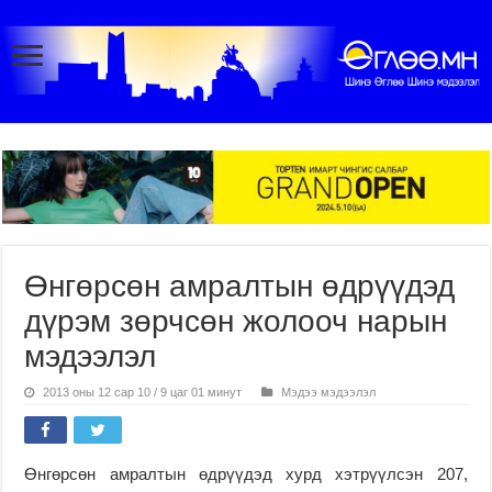
Өнгөрсөн амралтын өдрүүдэд
дүрэм зөрчсөн жолооч нарын
мэдээлэл
2013 оны 12 сар 10 / 9 цаг 01 минут
Мэдээ мэдээлэл
Өнгөрсөн амралтын өдрүүдэд хурд хэтрүүлсэн 207,