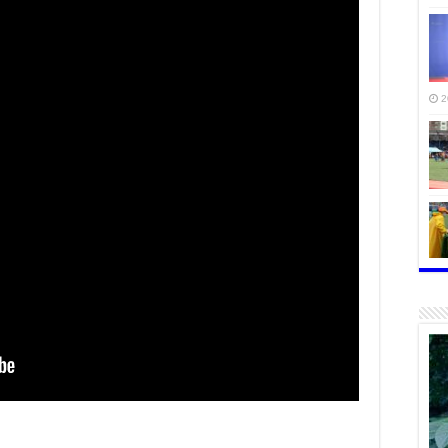
2
2
2