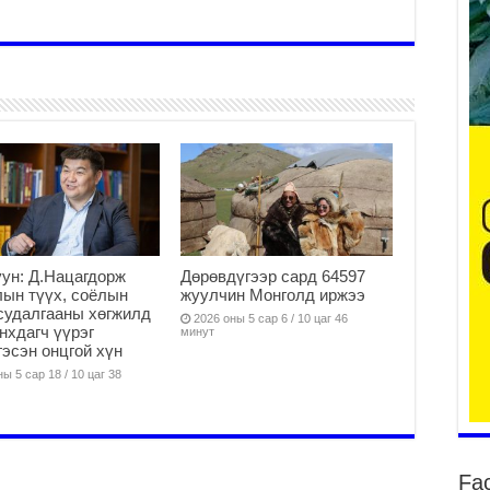
Үе
ба
ба
2
Үн
мэ
2
Тө
2
ун: Д.Нацагдорж
Дөрөвдүгээр сард 64597
ын түүх, соёлын
жуулчин Монголд иржээ
Үн
судалгааны хөгжилд
на
2026 оны 5 сар 6 / 10 цаг 46
анхдагч үүрэг
минут
үр
гэсэн онцгой хүн
2
ы 5 сар 18 / 10 цаг 38
Үн
ба
2
Үн
Fa