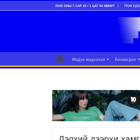
Ном хур
2026 ОНЫ 7 САР 20 / 1 ЦАГ 06 МИНУТ
Мэдээ мэдээлэл
Боловсрол
Дэлхий дээрхи хамг