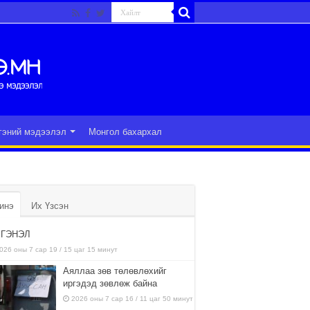
гэний мэдээлэл
Монгол бахархал
инэ
Их Үзсэн
ГЭНЭЛ
026 оны 7 сар 19 / 15 цаг 15 минут
Аяллаа зөв төлөвлөхийг
иргэдэд зөвлөж байна
2026 оны 7 сар 16 / 11 цаг 50 минут