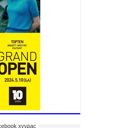
2026 оны 7 сар 15 / 11 цаг 14 минут
р усны аюулаас сэргийлж, нийслэлийн Онцгой
йдлын газрын 162 алба хаагч үүрэг гүйцэтгэж
йна
026 оны 7 сар 15 / 11 цаг 07 минут
дэсний их сурын харваанд 850 харваач цэц
ргэнээ сорьж байна
026 оны 7 сар 15 / 11 цаг 03 минут
в цэнгэлдэхийн эргэн тойронд
026 оны 7 сар 15 / 10 цаг 58 минут
дэсний их баяр наадмын шагайн харваа
санд хүрэгчдийн багийн харваагаар
гэлжилж байна
026 оны 7 сар 15 / 10 цаг 52 минут
дэсний их баяр наадмын хүчит бөхийн
рилдаан эхэллээ
026 оны 7 сар 15 / 10 цаг 46 минут
дэсний хувцасны өдрийг тохиолдуулан
cebook хуудас