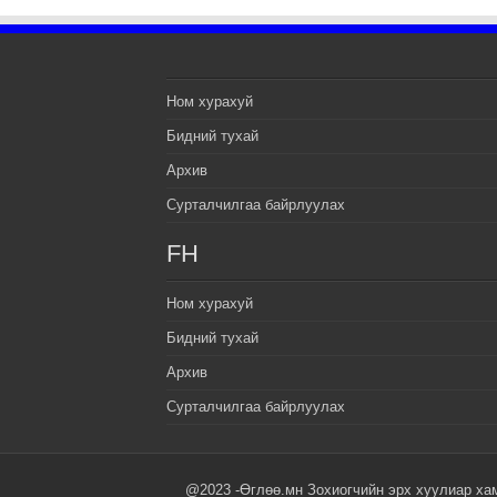
Ном хурахуй
Бидний тухай
Архив
Сурталчилгаа байрлуулах
FH
Ном хурахуй
Бидний тухай
Архив
Сурталчилгаа байрлуулах
@2023 -Өглөө.мн Зохиогчийн эрх хуулиар ха