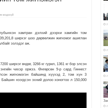
ин мэдэхүй
2
клубынхэн хамтран дэлхий дээрхи хамгийн том
39,201,8 ширхэг шоо дөрвөлжин жигнэмэг ашиглан
лбайг эзлэдэг аж.
2
7200 ширхэг өндөг, 3266 кг гурил, 1361 кг бор элсэн
энгийн чихэр оржээ. Өнгөрсөн 9-р сард Гиннест
олсон жигнэмэгэн байшинд хүүхэд 2, том хүн 3
2
 Байшин нээгдсэн эхний долоо хоногтоо л 150,000
За
2