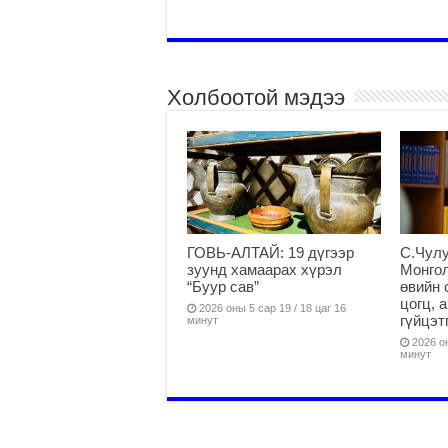
Холбоотой мэдээ
ГОВЬ-АЛТАЙ: 19 дүгээр
С.Чулу
зуунд хамаарах хүрэл
Монгол
“Буур сав”
өвийн 
цогц, 
2026 оны 5 сар 19 / 18 цаг 16
гүйцэт
минут
2026 он
минут