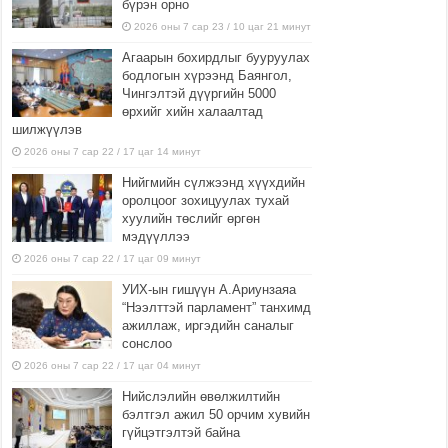
бүрэн орно
2026 оны 7 сар 23 / 10 цаг 21 минут
Агаарын бохирдлыг бууруулах
бодлогын хүрээнд Баянгол,
Чингэлтэй дүүргийн 5000
өрхийг хийн халаалтад
шилжүүлэв
2026 оны 7 сар 22 / 17 цаг 14 минут
Нийгмийн сүлжээнд хүүхдийн
оролцоог зохицуулах тухай
хуулийн төслийг өргөн
мэдүүллээ
2026 оны 7 сар 22 / 17 цаг 09 минут
УИХ-ын гишүүн А.Ариунзаяа
“Нээлттэй парламент” танхимд
ажиллаж, иргэдийн саналыг
сонслоо
2026 оны 7 сар 22 / 17 цаг 04 минут
Нийслэлийн өвөлжилтийн
бэлтгэл ажил 50 орчим хувийн
гүйцэтгэлтэй байна