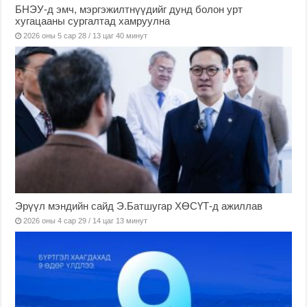
БНЭУ-д эмч, мэргэжилтнүүдийг дунд болон урт
хугацааны сургалтад хамруулна
2026 оны 5 сар 28 / 13 цаг 40 минут
Эрүүл мэндийн сайд Э.Батшугар ХӨСҮТ-д ажиллав
2026 оны 4 сар 29 / 14 цаг 13 минут