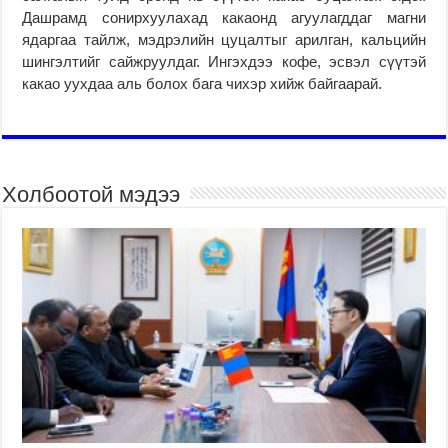
Дашрамд сонирхуулахад какаонд агуулагддаг магни
ядаргаа тайлж, мэдрэлийн цуцалтыг арилган, кальцийн
шингэлтийг сайжруулдаг. Ингэхдээ кофе, эсвэл сүүтэй
какао уухдаа аль болох бага чихэр хийж байгаарай.
Холбоотой мэдээ