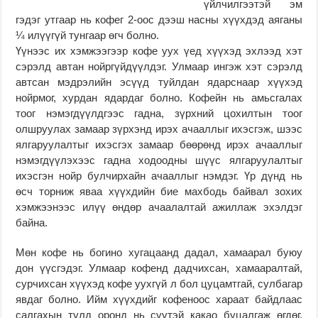
үйлчилгээтэй эм
гэдэг утгаар нь кофег 2-оос дээш насны хүүхдэд аяганы
¼ илүүгүй тунгаар өгч болно.
Үүнээс их хэмжээгээр кофе уух үед хүүхэд эхлээд хэт
сэрэлд автан нойргүйдүүлдэг. Улмаар ингэж хэт сэрэлд
автсан мэдрэлийн эсүүд туйлдан ядарснаар хүүхэд
нойрмог, хурдан ядардаг болно. Кофейн нь амьсгалах
тоог нэмэгдүүлдгээс гадна, зүрхний цохилтын тоог
олшруулах замаар зүрхэнд ирэх ачааллыг ихэсгэж, шээс
ялгаруулалтыг ихэсгэх замаар бөөрөнд ирэх ачааллыг
нэмэгдүүлэхээс гадна ходоодны шүүс ялгаруулалтыг
ихэсгэн нойр булчирхайн ачааллыг нэмдэг. Үр дүнд нь
өсч торниж яваа хүүхдийн бие махбодь байвал зохих
хэмжээнээс илүү өндөр ачаалалтай ажиллаж эхэлдэг
байна.
Мөн кофе нь богино хугацаанд дадал, хамаарал буюу
дон үүсгэдэг. Улмаар кофенд дадчихсан, хамааралтай,
сурчихсан хүүхэд кофе уухгүй л бол цуцамтгай, сулбагар
явдаг болно. Ийм хүүхдийг кофеноос хараат байдлаас
салгахын тулд оронд нь сүүтэй какао буцалгаж өгдөг.