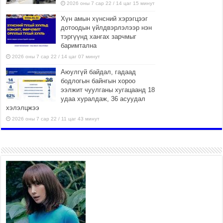
2026 оны 7 сар 22 / 14 цаг 15 минут
Хүн амын хүнсний хэрэгцээг
дотоодын үйлдвэрлэлээр нэн
тэргүүнд хангах зарчмыг
баримтална
2026 оны 7 сар 22 / 14 цаг 07 минут
Аюулгүй байдал, гадаад
бодлогын байнгын хороо
ээлжит чуулганы хугацаанд 18
удаа хуралдаж, 36 асуудал
хэлэлцжээ
2026 оны 7 сар 22 / 11 цаг 43 минут
“4 улирлын турш үйл
ажиллагаа явуулах
боломжтой-Хүүхэд хөгжүүлэх
төв” байгуулах төсөлд төр,
хувийн хэвшлийн түншлэлийн хүрээнд хамтран
ажиллахыг урьж байна
2026 оны 7 сар 22 / 9 цаг 28 минут
Б.Пүрэвдагва: “Урт цагаан”-ыг
залуучууд чөлөөт цагаа