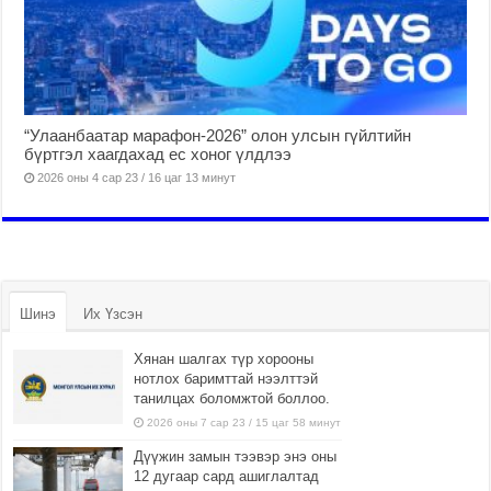
“Улаанбаатар марафон-2026” олон улсын гүйлтийн
бүртгэл хаагдахад ес хоног үлдлээ
2026 оны 4 сар 23 / 16 цаг 13 минут
Шинэ
Их Үзсэн
Хянан шалгах түр хорооны
нотлох баримттай нээлттэй
танилцах боломжтой боллоо.
2026 оны 7 сар 23 / 15 цаг 58 минут
Дүүжин замын тээвэр энэ оны
12 дугаар сард ашиглалтад