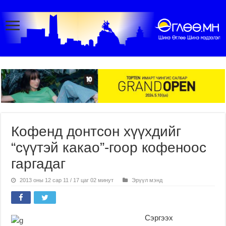
Кофенд донтсон хүүхдийг
“сүүтэй какао”-гоор кофеноос
гаргадаг
2013 оны 12 сар 11 / 17 цаг 02 минут
Эрүүл мэнд
Сэргээх