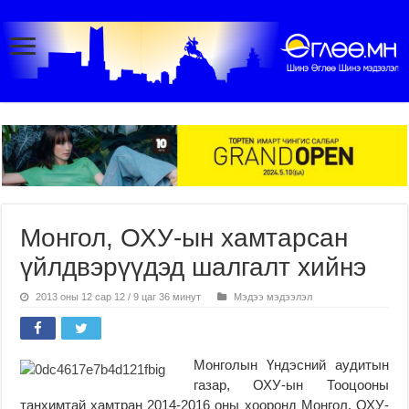
Монгол, ОХУ-ын хамтарсан
үйлдвэрүүдэд шалгалт хийнэ
2013 оны 12 сар 12 / 9 цаг 36 минут
Мэдээ мэдээлэл
Монголын Үндэсний аудитын
газар, ОХУ-ын Тооцооны
танхимтай хамтран 2014-2016 оны хооронд Монгол, ОХУ-