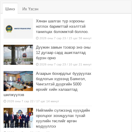
Шинэ
Их Үзсэн
Хянан шалгах түр хорооны
нотлох баримттай нээлттэй
танилцах боломжтой боллоо.
2026 оны 7 сар 23 / 15 цаг 58 минут
Дүүжин замын тээвэр энэ оны
12 дугаар сард ашиглалтад
бүрэн орно
2026 оны 7 сар 23 / 10 цаг 21 минут
Агаарын бохирдлыг бууруулах
бодлогын хүрээнд Баянгол,
Чингэлтэй дүүргийн 5000
өрхийг хийн халаалтад
шилжүүлэв
2026 оны 7 сар 22 / 17 цаг 14 минут
Нийгмийн сүлжээнд хүүхдийн
оролцоог зохицуулах тухай
хуулийн төслийг өргөн
мэдүүллээ