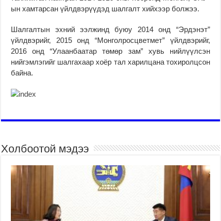
ын хамтарсан үйлдвэрүүдэд шалгалт хийхээр болжээ.
Шалгалтын эхний ээлжинд буюу 2014 онд “Эрдэнэт”
үйлдвэрийг, 2015 онд “Монголросцветмет” үйлдвэрийг,
2016 онд “Улаанбаатар төмөр зам” хувь нийлүүлсэн
нийгэмлэгийг шалгахаар хоёр тал харилцана тохиролцсон
байна.
Холбоотой мэдээ