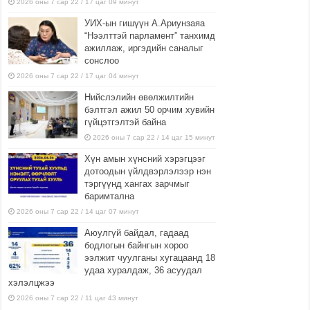
2026 оны 7 сар 22 / 17 цаг 09 минут
УИХ-ын гишүүн А.Ариунзаяа
“Нээлттэй парламент” танхимд
ажиллаж, иргэдийн саналыг
сонслоо
2026 оны 7 сар 22 / 17 цаг 04 минут
Нийслэлийн өвөлжилтийн
бэлтгэл ажил 50 орчим хувийн
гүйцэтгэлтэй байна
2026 оны 7 сар 22 / 14 цаг 15 минут
Хүн амын хүнсний хэрэгцээг
дотоодын үйлдвэрлэлээр нэн
тэргүүнд хангах зарчмыг
баримтална
2026 оны 7 сар 22 / 14 цаг 07 минут
Аюулгүй байдал, гадаад
бодлогын байнгын хороо
ээлжит чуулганы хугацаанд 18
удаа хуралдаж, 36 асуудал
хэлэлцжээ
2026 оны 7 сар 22 / 11 цаг 43 минут