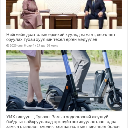
Нийгмийн даатгалын ерөнхий хуульд нэмэлт, өөрчлөлт
оруулах тухай хуулийн төсөл өргөн мэдүүлэв
2026 оны 6 сар 4 / 17 цаг 36 минут
УИХ гишүүн Ц.Туваан: Замын хөдөлгөөний аюулгүй
байдлыг сайжруулахад эрх зүйн зохицуулалтаас гадна
замын стандарт, хурдны хязгаарлалтын шинэчлэл болон