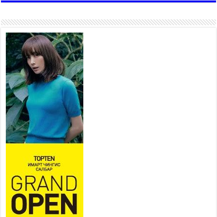
“4 улирлын турш үйл
ажиллагаа явуулах
боломжтой-Хүүхэд хөгжүүлэх
төв” байгуулах төсөлд төр,
хувийн хэвшлийн түншлэлийн хүрээнд хамтран
ажиллахыг урьж байна
2026 оны 7 сар 22 / 9 цаг 28 минут
Б.Пүрэвдагва: “Урт цагаан”-ыг
залуучууд чөлөөт цагаа
өнгөрүүлдэг, жуулчид зорьж
ирдэг цэг болгоно
2026 оны 7 сар 21 / 16 цаг 47 минут
Тусгай замын автобус /BRT/ төслийн удирдах
хорооны ээлжит хуралдаан боллоо
2026 оны 7 сар 21 / 16 цаг 43 минут
Ерөнхий сайд Н.Учрал БНХАУ-аас Монгол Улсад
суугаа Элчин сайд Шэнь Миньжюанийг хүлээн
авч уулзав
2026 оны 7 сар 21 / 16 цаг 39 минут
БҮГД НАЙРАМДАХ ТАЖИКИСТАН УЛСТАЙ
ЭДИЙН ЗАСГИЙН ХАМТЫН АЖИЛЛАГААГ