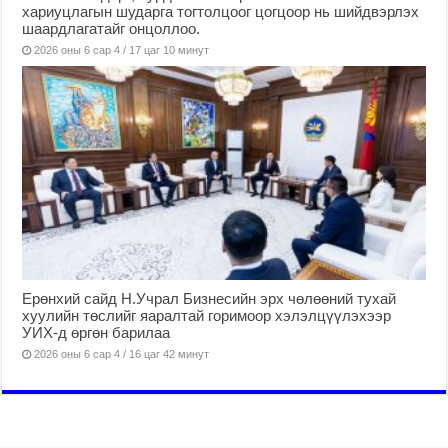
хариуцлагын шударга тогтолцоог цогцоор нь шийдвэрлэх
шаардлагатайг онцоллоо.
2026 оны 6 сар 4 / 17 цаг 10 минут
Ерөнхий сайд Н.Учрал Бизнесийн эрх чөлөөний тухай
хуулийн төслийг яаралтай горимоор хэлэлцүүлэхээр
УИХ-д өргөн барилаа
2026 оны 6 сар 4 / 16 цаг 42 минут