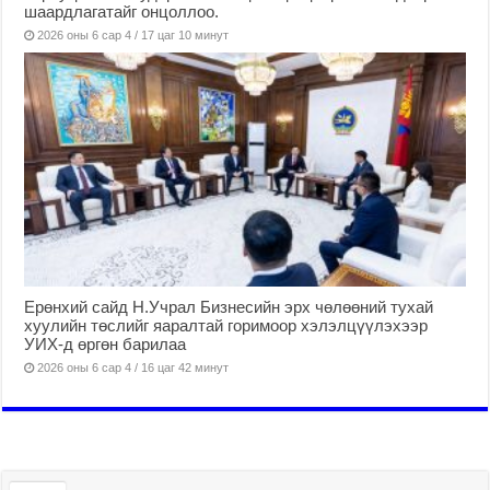
шаардлагатайг онцоллоо.
2026 оны 6 сар 4 / 17 цаг 10 минут
Ерөнхий сайд Н.Учрал Бизнесийн эрх чөлөөний тухай
хуулийн төслийг яаралтай горимоор хэлэлцүүлэхээр
УИХ-д өргөн барилаа
2026 оны 6 сар 4 / 16 цаг 42 минут