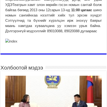
УДЭТеатрын хамт олон өөрийн гэсэн номын сантай болж
байгаа бөгөөд 2013 оны 12сарын 13-нд
11:00 цагаас
шинэ
номын сангийнхаа нээлтийг хийх тул эрхэм хүндэт
Сэтгүүлчид та бүхнийг хүрэлцэн ирж энэхүү баярыг
маань хамтдаа хуваалцана уу хэмээн урьж байна.
Дэлгэрэнгүй мэдээллийг 89010088, 89020088 дугаараас
Холбоотой мэдээ