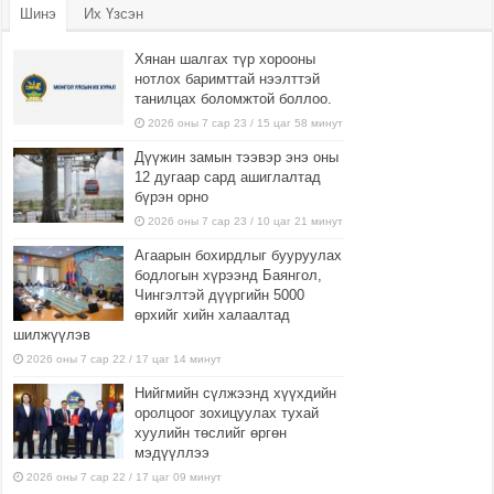
Шинэ
Их Үзсэн
Хянан шалгах түр хорооны
нотлох баримттай нээлттэй
танилцах боломжтой боллоо.
2026 оны 7 сар 23 / 15 цаг 58 минут
Дүүжин замын тээвэр энэ оны
12 дугаар сард ашиглалтад
бүрэн орно
2026 оны 7 сар 23 / 10 цаг 21 минут
Агаарын бохирдлыг бууруулах
бодлогын хүрээнд Баянгол,
Чингэлтэй дүүргийн 5000
өрхийг хийн халаалтад
шилжүүлэв
2026 оны 7 сар 22 / 17 цаг 14 минут
Нийгмийн сүлжээнд хүүхдийн
оролцоог зохицуулах тухай
хуулийн төслийг өргөн
мэдүүллээ
2026 оны 7 сар 22 / 17 цаг 09 минут