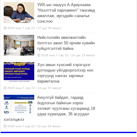
УИХ-ын гишүүн А.Ариунзаяа
“Нээлттэй парламент” танхимд
ажиллаж, иргэдийн саналыг
сонслоо
2026 оны 7 сар 22 / 17 цаг 04 минут
Нийслэлийн өвөлжилтийн
бэлтгэл ажил 50 орчим хувийн
гүйцэтгэлтэй байна
2026 оны 7 сар 22 / 14 цаг 15 минут
Хүн амын хүнсний хэрэгцээг
дотоодын үйлдвэрлэлээр нэн
тэргүүнд хангах зарчмыг
баримтална
2026 оны 7 сар 22 / 14 цаг 07 минут
Аюулгүй байдал, гадаад
бодлогын байнгын хороо
ээлжит чуулганы хугацаанд 18
удаа хуралдаж, 36 асуудал
хэлэлцжээ
2026 оны 7 сар 22 / 11 цаг 43 минут
“4 улирлын турш үйл