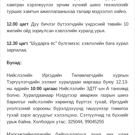
хамтран хэрэгжүүлэх эрчим хүчний шинэ технологийг
турших хамтын ажиллагааныхаа талаар мэдээлэл хийнэ.
12.00 цагт
Дуу бичлэг бүтээгчдийн үндэсний төвийн 10
жилийн ойд зориулсан хэвлэлийн хуралд урья.
12.30 цагт
“Шударга ёс” бүлгэмээс хэвлэлийн бага хурал
зарлалаа.
Бусад:
Нийслэлийн Иргэдийн Төлөөлөгчдийн хурлын
Тэргүүлэгчдийн ээлжит хуралдаан маргааш буюу 12.13-
ны өдрийн
10:00 цагаас
Нийслэлийн ЗДТГ-ын А танхимд
болно. Хуралдаанаар Нэгдүгээр амаржих газрын шинэ
барилгыг нийслэлийн хөрөнгөд бүртгэх тухай, Иргэдийг
үнэлгээний хорооны бүрэлдэхүүнд гишүүнээр томилох
тухай зэрэг асуудлыг хэлэлцэнэ. Сэтгүүлчид та бүхнийг
урьж байна. Холбогдох утас: 325044, 99045255
Мэргэжлийнурлагийн байгууллагууд дунд анх удаа