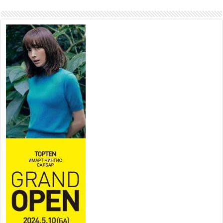
ажиллагаа явуулах
боломжтой-Хүүхэд хөгжүүлэх
төв” байгуулах төсөлд төр,
хувийн хэвшлийн түншлэлийн хүрээнд хамтран
ажиллахыг урьж байна
2026 оны 7 сар 22 / 9 цаг 28 минут
Б.Пүрэвдагва: “Урт цагаан”-ыг
залуучууд чөлөөт цагаа
өнгөрүүлдэг, жуулчид зорьж
ирдэг цэг болгоно
2026 оны 7 сар 21 / 16 цаг 47 минут
Тусгай замын автобус /BRT/ төслийн удирдах
хорооны ээлжит хуралдаан боллоо
2026 оны 7 сар 21 / 16 цаг 43 минут
Ерөнхий сайд Н.Учрал БНХАУ-аас Монгол Улсад
суугаа Элчин сайд Шэнь Миньжюанийг хүлээн
авч уулзав
2026 оны 7 сар 21 / 16 цаг 39 минут
БҮГД НАЙРАМДАХ ТАЖИКИСТАН УЛСТАЙ
ЭДИЙН ЗАСГИЙН ХАМТЫН АЖИЛЛАГААГ
ӨРГӨЖҮҮЛНЭ