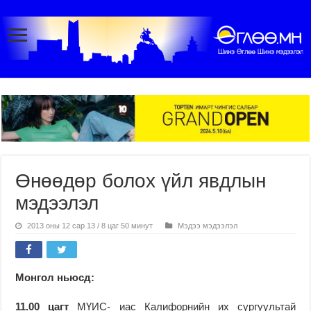
Өнөөдөр болох үйл явдлын
мэдээлэл
2013 оны 12 сар 13 / 8 цаг 50 минут
Мэдээ мэдээлэл
Монгол ньюсд:
11.00 цагт
МҮИС- иас Калифорнийн их сургуультай