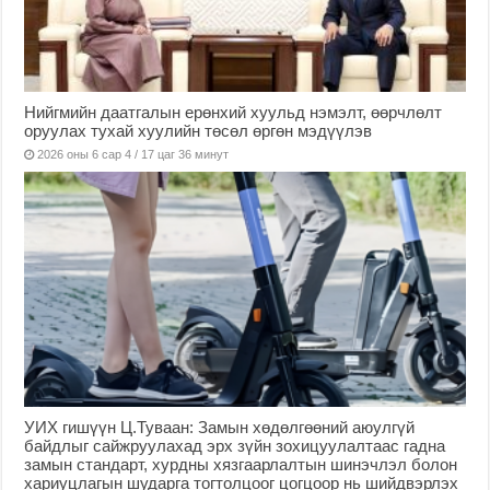
Нийгмийн даатгалын ерөнхий хуульд нэмэлт, өөрчлөлт
оруулах тухай хуулийн төсөл өргөн мэдүүлэв
2026 оны 6 сар 4 / 17 цаг 36 минут
УИХ гишүүн Ц.Туваан: Замын хөдөлгөөний аюулгүй
байдлыг сайжруулахад эрх зүйн зохицуулалтаас гадна
замын стандарт, хурдны хязгаарлалтын шинэчлэл болон
хариуцлагын шударга тогтолцоог цогцоор нь шийдвэрлэх