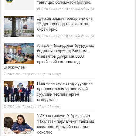
танилцах боломжтой боллоо.
2026 оны 7 сар 23 / 15 цаг 58 минут
Дүүжин замын тээвэр энэ оны
12 дугаар сард ашиглалтад
бүрэн орно
2026 оны 7 сар 23 / 10 цаг 21 минут
Агаарын бохирдлыг бууруулах
бодлогын хүрээнд Баянгол,
Чингэлтэй дүүргийн 5000
өрхийг хийн халаалтад
шилжүүлэв
2026 оны 7 сар 22 / 17 цаг 14 минут
Нийгмийн сүлжээнд хүүхдийн
оролцоог зохицуулах тухай
хуулийн төслийг өргөн
мэдүүллээ
2026 оны 7 сар 22 / 17 цаг 09 минут
УИХ-ын гишүүн А.Ариунзаяа
“Нээлттэй парламент” танхимд
ажиллаж, иргэдийн саналыг
сонслоо