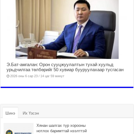
Э.Бат-амгалан: Орон сууцжуулалтын тухай хуульд
урьдчилгаа төлбөрийг 50 хувиар бууруулахаар тусгасан
2026 оны 6 сар 23 / 14 цаг 59 минут
Шинэ
Их Үзсэн
Хянан шалгах түр хорооны
нотлох баримттай нээлттэй