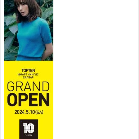
ажиллахыг урьж байна
2026 оны 7 сар 22 / 9 цаг 28 минут
Б.Пүрэвдагва: “Урт цагаан”-ыг
залуучууд чөлөөт цагаа
өнгөрүүлдэг, жуулчид зорьж
ирдэг цэг болгоно
2026 оны 7 сар 21 / 16 цаг 47 минут
Тусгай замын автобус /BRT/ төслийн удирдах
хорооны ээлжит хуралдаан боллоо
2026 оны 7 сар 21 / 16 цаг 43 минут
Ерөнхий сайд Н.Учрал БНХАУ-аас Монгол Улсад
суугаа Элчин сайд Шэнь Миньжюанийг хүлээн
авч уулзав
2026 оны 7 сар 21 / 16 цаг 39 минут
БҮГД НАЙРАМДАХ ТАЖИКИСТАН УЛСТАЙ
ЭДИЙН ЗАСГИЙН ХАМТЫН АЖИЛЛАГААГ
ӨРГӨЖҮҮЛНЭ
2026 оны 7 сар 21 / 16 цаг 34 минут
26,992 суралцагч хотхоны бага сургуульд, 8100
суралцагч төрөлжсөн ахлах сургуульд