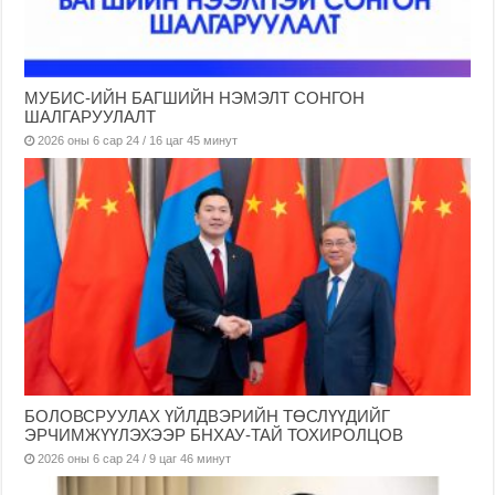
МУБИС-ИЙН БАГШИЙН НЭМЭЛТ СОНГОН
ШАЛГАРУУЛАЛТ
2026 оны 6 сар 24 / 16 цаг 45 минут
БОЛОВСРУУЛАХ ҮЙЛДВЭРИЙН ТӨСЛҮҮДИЙГ
ЭРЧИМЖҮҮЛЭХЭЭР БНХАУ-ТАЙ ТОХИРОЛЦОВ
2026 оны 6 сар 24 / 9 цаг 46 минут