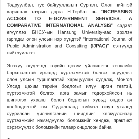
Тодруулбал, тус байгууллагын Сургалт, Олон нийттэй
харилцах газрын дарга Н.Төрбат нь “
INCREASING
ACCESS TO E-GOVERNMENT SERVICES: A
COMPARATIVE INTERNATIONAL ANALYSIS
” сэдэвт
өгүүллээ БНСУ-ын Hansung University-аас эрхлэн
гаргадаг олон улсын нэр хүндтэй “International Journal of
Public Administration and Consulting
(IJPAC)”
сэтгүүлд
нийтлүүллээ.
Энэхүү өгүүлэлд төрийн цахим үйлчилгээг хөгжлийн
бэрхшээлтэй иргэдэд хүртээмжтэй болгох асуудлыг
олон улсын туршлагатай харьцуулан судалж, Монгол
Улсад цахим төрийн бодлогыг илүү иргэн төвтэй,
хүртээмжтэй болгох арга замыг тодорхойлсон нь
шинжлэх ухааны болон бодлогын хувьд өндөр ач
холбогдолтой юм. Судалгаанд хиймэл оюун ухаанд
суурилсан үйлчилгээний шийдлийг хөгжүүлснээр
хүртээмжийг нэмэгдүүлэх боломжийг хөндөж, практикт
хэрэгжүүлэх боломжийн талаар онцолсон байна.