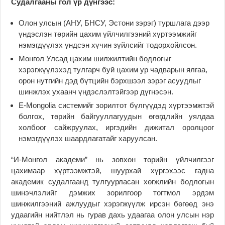
Судалгааны гол үр дүнгээс:
Олон улсын (АНУ, БНСУ, Эстони зэрэг) туршлага дээр
үндэслэн төрийн цахим үйлчилгээний хүртээмжийг
нэмэгдүүлэх үндсэн хүчин зүйлсийг тодорхойлсон.
Монгол Улсад цахим шилжилтийн бодлогыг
хэрэгжүүлэхэд тулгарч буй цахим ур чадварын ялгаа,
орон нутгийн дэд бүтцийн бэрхшээл зэрэг асуудлыг
шинжлэх ухаанч үндэслэлтэйгээр дүгнэсэн.
E-Mongolia системийг зорилтот бүлгүүдэд хүртээмжтэй
болгох, төрийн байгууллагуудын өгөгдлийн уялдаа
холбоог сайжруулах, иргэдийн дижитал оролцоог
нэмэгдүүлэх шаардлагатайг харуулсан.
“И-Монгол академи” нь зөвхөн төрийн үйлчилгээг
цахимаар хүртээмжтэй, шуурхай хүргэхээс гадна
академик судалгаанд тулгуурласан хөгжлийн бодлогын
шинэчлэлийг дэмжих зорилгоор тогтмол эрдэм
шинжилгээний ажлуудыг хэрэгжүүлж ирсэн бөгөөд энэ
удаагийн нийтлэл нь гурав дахь удаагаа олон улсын нэр