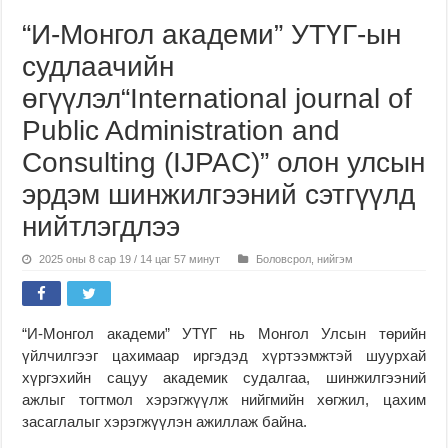
“И-Монгол академи” УТҮГ-ын
судлаачийн
өгүүлэл“International journal of
Public Administration and
Consulting (IJPAC)” олон улсын
эрдэм шинжилгээний сэтгүүлд
нийтлэгдлээ
2025 оны 8 сар 19 / 14 цаг 57 минут
Боловсрол
,
нийгэм
“И-Монгол академи” УТҮГ нь Монгол Улсын төрийн
үйлчилгээг цахимаар иргэдэд хүртээмжтэй шуурхай
хүргэхийн сацуу академик судалгаа, шинжилгээний
ажлыг тогтмол хэрэгжүүлж нийгмийн хөгжил, цахим
засаглалыг хэрэгжүүлэн ажиллаж байна.