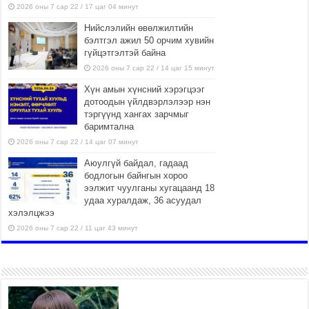
2026 оны 7 сар 22 / 17 цаг 04 минут
Нийслэлийн өвөлжилтийн
бэлтгэл ажил 50 орчим хувийн
гүйцэтгэлтэй байна
2026 оны 7 сар 22 / 14 цаг 15 минут
Хүн амын хүнсний хэрэгцээг
дотоодын үйлдвэрлэлээр нэн
тэргүүнд хангах зарчмыг
баримтална
2026 оны 7 сар 22 / 14 цаг 07 минут
Аюулгүй байдал, гадаад
бодлогын байнгын хороо
ээлжит чуулганы хугацаанд 18
удаа хуралдаж, 36 асуудал
хэлэлцжээ
2026 оны 7 сар 22 / 11 цаг 43 минут
“4 улирлын турш үйл
ажиллагаа явуулах
боломжтой-Хүүхэд хөгжүүлэх
төв” байгуулах төсөлд төр,
хувийн хэвшлийн түншлэлийн хүрээнд хамтран