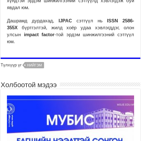
хүндтэй эрдэм шинжилгээний сэтгүүлд хэвлэгдэж буй
явдал юм.
Дашрамд дурдахад,
IJPAC
сэтгүүл нь
ISSN 2586-
355X
бүртгэлтэй, жилд хоёр удаа хэвлэгддэг, олон
улсын
impact factor
-той эрдэм шинжилгээний сэтгүүл
юм.
Түлхүүр үг
НИЙГЭМ
Холбоотой мэдээ