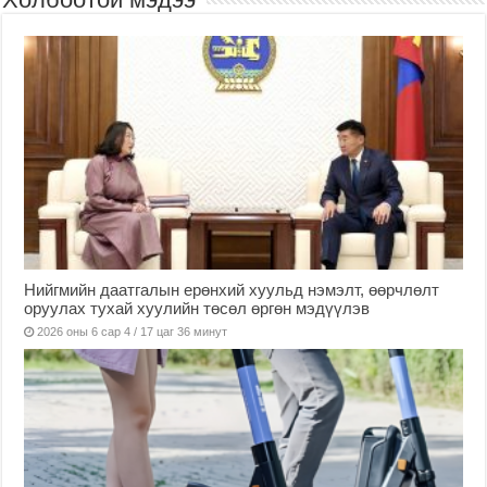
Нийгмийн даатгалын ерөнхий хуульд нэмэлт, өөрчлөлт
оруулах тухай хуулийн төсөл өргөн мэдүүлэв
2026 оны 6 сар 4 / 17 цаг 36 минут