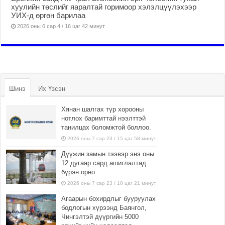
хуулийн төслийг яаралтай горимоор хэлэлцүүлэхээр
УИХ-д өргөн барилаа
2026 оны 6 сар 4 / 16 цаг 42 минут
Шинэ
Их Үзсэн
Хянан шалгах түр хорооны
нотлох баримттай нээлттэй
танилцах боломжтой боллоо.
2026 оны 7 сар 23 / 15 цаг 58 минут
Дүүжин замын тээвэр энэ оны
12 дугаар сард ашиглалтад
бүрэн орно
2026 оны 7 сар 23 / 10 цаг 21 минут
Агаарын бохирдлыг бууруулах
бодлогын хүрээнд Баянгол,
Чингэлтэй дүүргийн 5000