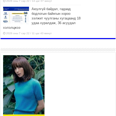
2026 оны 7 сар 22 / 14 цаг 07 минут
Аюулгүй байдал, гадаад
бодлогын байнгын хороо
ээлжит чуулганы хугацаанд 18
удаа хуралдаж, 36 асуудал
хэлэлцжээ
2026 оны 7 сар 22 / 11 цаг 43 минут
“4 улирлын турш үйл
ажиллагаа явуулах
боломжтой-Хүүхэд хөгжүүлэх
төв” байгуулах төсөлд төр,
хувийн хэвшлийн түншлэлийн хүрээнд хамтран
ажиллахыг урьж байна
2026 оны 7 сар 22 / 9 цаг 28 минут
Б.Пүрэвдагва: “Урт цагаан”-ыг
залуучууд чөлөөт цагаа
өнгөрүүлдэг, жуулчид зорьж
ирдэг цэг болгоно
2026 оны 7 сар 21 / 16 цаг 47 минут
Тусгай замын автобус /BRT/ төслийн удирдах
хорооны ээлжит хуралдаан боллоо