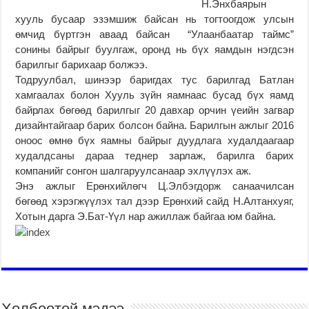
Н.Энхбаярын
хууль бусаар эзэмшиж байсан нь тогтоогдож улсын
өмчид бүртгэн аваад байсан “Улаанбаатар таймс”
сонины байрыг буулгаж, оронд нь бүх яамдын нэгдсэн
барилгыг барихаар болжээ.
Тодруулбал, шинээр баригдах тус барилгад Батлан
хамгаалах болон Хууль зүйн яамнаас бусад бүх яамд
байрлах бөгөөд барилгыг 20 давхар орчин үеийн загвар
дизайнтайгаар барих болсон байна. Барилгын ажлыг 2016
оноос өмнө бүх яамны байрыг дуудлага худалдаагаар
худалдсаны дараа теднер зарлаж, барилга барих
компанийг сонгон шалгаруулсанаар эхлүүлэх аж.
Энэ ажлыг Ерөнхийлөгч Ц.Элбэгдорж санаачилсан
бөгөөд хэрэгжүүлэх тал дээр Ерөнхий сайд Н.Алтанхуяг,
Хотын дарга Э.Бат-Үүл нар ажиллаж байгаа юм байна.
Холбоотой мэдээ