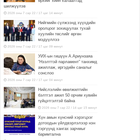
өрхийг хийн халаалтад
шилжүүлэв
2026 оны 7 сар 22 / 17 цаг 14 минут
Нийгмийн сүлжээнд хүүхдийн
оролцоог зохицуулах тухай
хуулийн төслийг өргөн
мэдүүллээ
2026 оны 7 сар 22 / 17 цаг 09 минут
УИХ-ын гишүүн А.Ариунзаяа
“Нээлттэй парламент” танхимд
ажиллаж, иргэдийн саналыг
сонслоо
2026 оны 7 сар 22 / 17 цаг 04 минут
Нийслэлийн өвөлжилтийн
бэлтгэл ажил 50 орчим хувийн
гүйцэтгэлтэй байна
2026 оны 7 сар 22 / 14 цаг 15 минут
Хүн амын хүнсний хэрэгцээг
дотоодын үйлдвэрлэлээр нэн
тэргүүнд хангах зарчмыг
баримтална