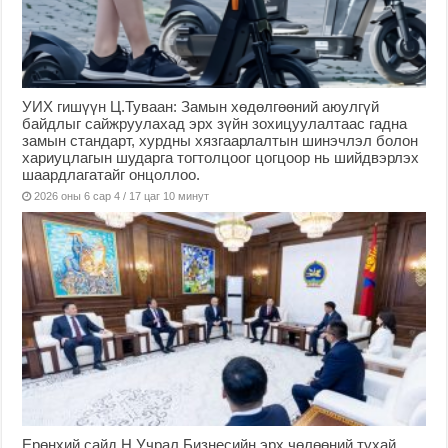
УИХ гишүүн Ц.Туваан: Замын хөдөлгөөний аюулгүй
байдлыг сайжруулахад эрх зүйн зохицуулалтаас гадна
замын стандарт, хурдны хязгаарлалтын шинэчлэл болон
хариуцлагын шударга тогтолцоог цогцоор нь шийдвэрлэх
шаардлагатайг онцоллоо.
2026 оны 6 сар 4 / 17 цаг 10 минут
Ерөнхий сайд Н.Учрал Бизнесийн эрх чөлөөний тухай