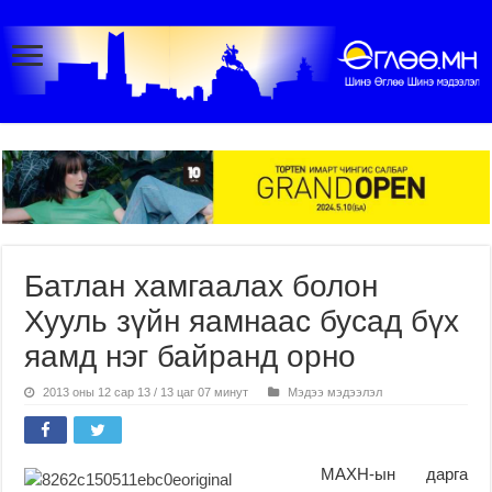
Батлан хамгаалах болон
Хууль зүйн яамнаас бусад бүх
яамд нэг байранд орно
2013 оны 12 сар 13 / 13 цаг 07 минут
Мэдээ мэдээлэл
МАХН-ын дарга