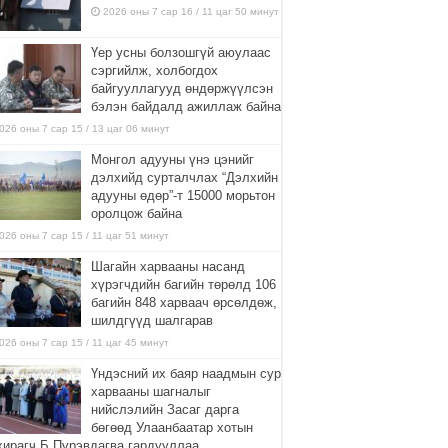
2026 оны 7 сар 16 / 11 цаг 50 минут
Үер усны болзошгүй аюулаас
сэргийлж, холбогдох
байгууллагууд өндөржүүлсэн
бэлэн байдалд ажиллаж байна
026 оны 7 сар 15 / 13 цаг 06 минут
Монгол адууны үнэ цэнийг
дэлхийд сурталчлах “Дэлхийн
адууны өдөр”-т 15000 морьтон
оролцож байна
026 оны 7 сар 15 / 11 цаг 51 минут
Шагайн харвааны насанд
хүрэгчдийн багийн төрөлд 106
багийн 848 харваач өрсөлдөж,
шилдгүүд шалгарав
026 оны 7 сар 15 / 11 цаг 45 минут
Үндэсний их баяр наадмын сур
харвааны шагналыг
нийслэлийн Засаг дарга
бөгөөд Улаанбаатар хотын
хирагч Б.Пүрэвдагва гардууллаа