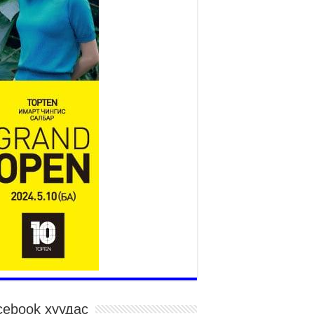
Үндэсний их баяр наадам
эхэллээ
2026 оны 7 сар 15 / 11 цаг 14 минут
р усны аюулаас сэргийлж, нийслэлийн Онцгой
йдлын газрын 162 алба хаагч үүрэг гүйцэтгэж
йна
026 оны 7 сар 15 / 11 цаг 07 минут
дэсний их сурын харваанд 850 харваач цэц
ргэнээ сорьж байна
026 оны 7 сар 15 / 11 цаг 03 минут
в цэнгэлдэхийн эргэн тойронд
026 оны 7 сар 15 / 10 цаг 58 минут
дэсний их баяр наадмын шагайн харваа
санд хүрэгчдийн багийн харваагаар
гэлжилж байна
026 оны 7 сар 15 / 10 цаг 52 минут
дэсний их баяр наадмын хүчит бөхийн
рилдаан эхэллээ
026 оны 7 сар 15 / 10 цаг 46 минут
cebook хуудас