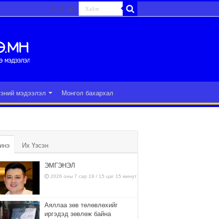
гэний мэдээлэл
Монгол бахархал
инэ
Их Үзсэн
ЭМГЭНЭЛ
2026 оны 7 сар 19 / 15 цаг 15 минут
Аяллаа зөв төлөвлөхийг
иргэдэд зөвлөж байна