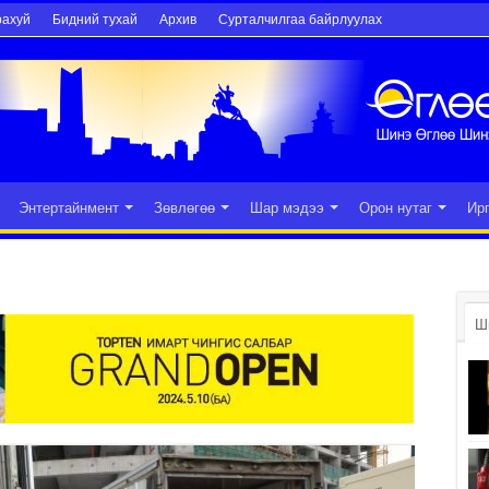
рахуй
Бидний тухай
Архив
Сурталчилгаа байрлуулах
Энтертайнмент
Зөвлөгөө
Шар мэдээ
Орон нутаг
Ир
Ш