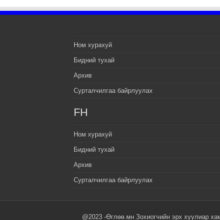
Ном хурахуй
Бидний тухай
Архив
Сурталчилгаа байрлуулах
FH
Ном хурахуй
Бидний тухай
Архив
Сурталчилгаа байрлуулах
@2023 -Өглөө.мн Зохиогчийн эрх хуулиар ха