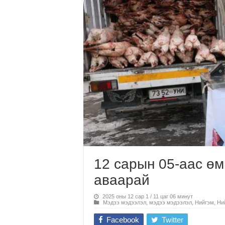
12 сарын 05-аас ө
аваарай
2025 оны 12 сар 1 / 11 цаг 06 минут
Мэдээ мэдээлэл
,
мэдээ мэдээлэл
,
Нийгэм
,
Ни
Facebook
Twitter