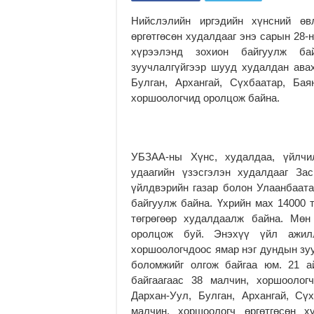
Нийслэлийн иргэдийн хүнсний өв
өргөтгөсөн худалдааг энэ сарын 28-
хүрээлэнд зохион байгуулж ба
зуучлалгүйгээр шууд худалдан ава
Булган, Архангай, Сүхбаатар, Ба
хоршоологчид оролцож байна.
УБЗАА-ны Хүнс, худалдаа, үйлчил
удаагийн үзэсгэлэн худалдааг Зас
үйлдвэрийн газар болон Улаанбаат
байгуулж байна. Үхрийн мах 14000 т
төгрөгөөр худалдаалж байна. Мөн
оролцож буй. Энэхүү үйл ажилл
хоршоологчдоос ямар нэг дундын зуу
боломжийг олгож байгаа юм. 21 а
байгаагаас 38 малчин, хоршоолог
Дархан-Уул, Булган, Архангай, Сү
малчин, хоршоологч өргөтгөсөн 