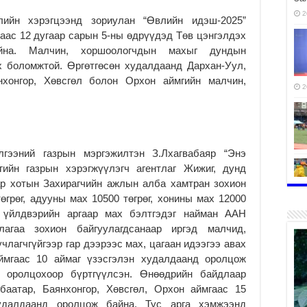
2
лийн хэрэгцээнд зориулан “Өвлийн идэш-2025”
наас 12 дугаар сарын 5-ны өдрүүдэд Төв цэнгэлдэх
йна. Малчин, хоршоологчдын махыг дундын
х боломжтой. Өргөтгөсөн худалдаанд Дархан-Уул,
янхонгор, Хөвсгөл болон Орхон аймгийн малчин,
2
гээний газрын мэргэжилтэн З.Лхагвабаяр “Энэ
гийн газрын хэрэгжүүлэгч агентлаг Жижиг, дунд
ар хотын Захирагчийн ажлын алба хамтран зохион
өгрөг, адууны мах 10500 төгрөг, хонины мах 12000
 үйлдвэрийн аргаар мах бэлтгэдэг найман ААН
2
агаа зохион байгуулагдсанаар иргэд малчид,
члагчгүйгээр гар дээрээс мах, цагаан идээгээ авах
ймгаас 10 аймаг үзэсгэлэн худалдаанд оролцож
ч оролцохоор бүртгүүлсэн. Өнөөдрийн байдлаар
хбаатар, Баянхонгор, Хөвсгөл, Орхон аймгаас 15
2
худалдаанд оролцож байна. Тус арга хэмжээнд