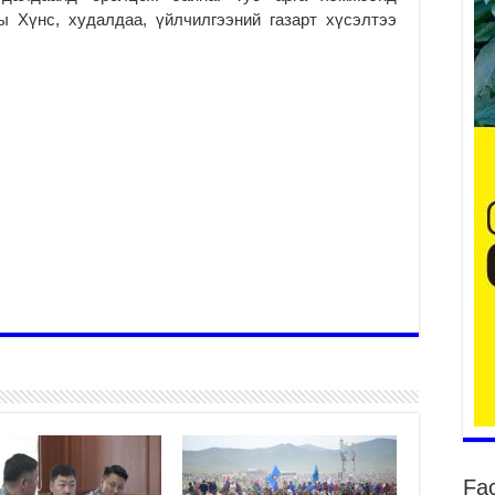
 Хүнс, худалдаа, үйлчилгээний газарт хүсэлтээ
Үе
ба
ба
2
Үн
мэ
2
Тө
2
Үн
на
үр
2
Үн
ба
2
Fa