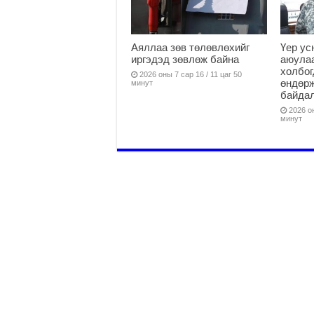
Аяллаа зөв төлөвлөхийг
Үер ус
иргэдэд зөвлөж байна
аюулаа
холбог
2026 оны 7 сар 16 / 11 цаг 50
өндөр
минут
байда
2026 он
минут