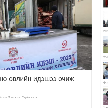
2
2
мнө өвлийн идэшээ очиж
2
йслэл
,
Хоол хүнс
,
Эдийн засаг
За