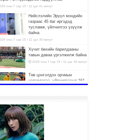
026 оны 7 сар 15 / 11 цаг 41 минут
Нийслэлийн Эрүүл мэндийн
газраас 45 баг иргэдэд
тусламж, үйлчилгээ үзүүлж
байна
026 оны 7 сар 15 / 11 цаг 30 минут
Хүчит бөхийн барилдааны
тавын даваа үргэлжилж байна
2026 оны 7 сар 15 / 11 цаг 26 минут
Төв цэнгэлдэх орчмын
цэвэрлэгээ, үйлчилгээнд 161
ажилтан, 27 техниктэй
ажиллаж байна
026 оны 7 сар 15 / 11 цаг 22 минут
Наадмын амралтын өдрүүдэд
нийслэлийн эрүүл мэндийн
байгууллагууд дараах
хуваарийн дагуу ажиллана
026 оны 7 сар 15 / 11 цаг 18 минут