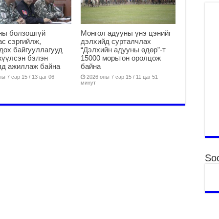
Үн
“Д
2
ны болзошгүй
Монгол адууны үнэ цэнийг
МО
с сэргийлж,
дэлхийд сурталчлах
БА
дох байгууллагууд
“Дэлхийн адууны өдөр”-т
жүүлсэн бэлэн
15000 морьтон оролцож
НА
лд ажиллаж байна
байна
ДЭ
ы 7 сар 15 / 13 цаг 06
2026 оны 7 сар 15 / 11 цаг 51
2
минут
МО
БҮ
ЕР
2
ТӨ
ЦЭ
Soc
2
Өв
да
2
УИ
на