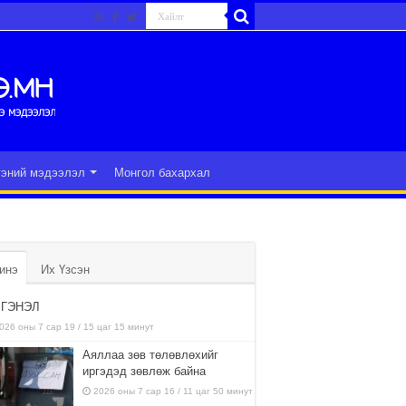
гэний мэдээлэл
Монгол бахархал
инэ
Их Үзсэн
ГЭНЭЛ
026 оны 7 сар 19 / 15 цаг 15 минут
Аяллаа зөв төлөвлөхийг
иргэдэд зөвлөж байна
2026 оны 7 сар 16 / 11 цаг 50 минут