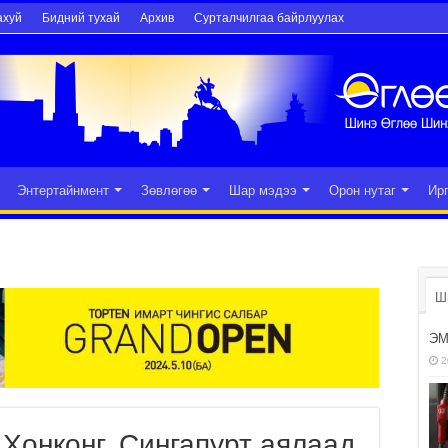
ахуй
Бидний тухай
Архив
Сурталчилгаа байрлуулах
Энтертайнмент
Зөвлөгөө
Шар мэдээ
Орон нутаг
Ир
Ш
ЭМ
2
Хонконг, Сингапурт аялаад