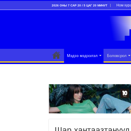
Ном хур
2026 ОНЫ 7 САР 20 / 5 ЦАГ 20 МИНУТ
Мэдээ мэдээлэл
Боловсрол
Шар хантаазтанууд 