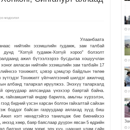
ээ мэдээлэл
2
Улаанбаата
анаас нийтийн эзэмшлийн гудамж, зам талбай
 дунд “Хоггүй гудамж-Хоггүй хороо” болзолт
уралдаанд ажил бүтээлээрээ бусдыгаа хошуучлан
2
 хоног аяласан нийтийн эзэмшлийн зам талбайн 17
лийнхээ тохижилт, цэвэр цэмцгэр байдлын төлөө
н зүтгэдэг Тохижилт үйлчилгээний шилдэг ажилчид
лын албанд талархал ирүүлжээ. Энэхүү талархалд
эй орнуудаар аялсандаа үнэхээр баяртай байна.
2
ж, гайхамшигтай өндөр барилга, амьтны хүрээлэн,
р гээд бидний үзсэн харсан болгон гайхалтай сайхан
гэж боддог байсан газруудаар аялахад зүүд биш
 Ажил нэгт нөхөдтэйгээ танилцаж бие биенийхээ
За
, инээд хөөр, баяр баяслаар дүүрэн явсан 5 өдрийн
2
ал бидэнд урам зориг, эрч хүч, цаашид улам сайн