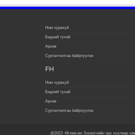
Ном хурахуй
Бидний тухай
Архив
Сурталчилгаа байрлуулах
FH
Ном хурахуй
Бидний тухай
Архив
Сурталчилгаа байрлуулах
@2023 -Өглөө.мн Зохиогчийн эрх хуулиар ха