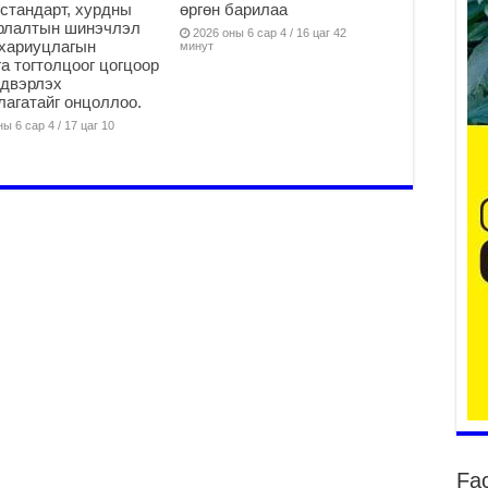
стандарт, хурдны
өргөн барилаа
арлалтын шинэчлэл
2026 оны 6 сар 4 / 16 цаг 42
хариуцлагын
минут
Үе
а тогтолцоог цогцоор
йдвэрлэх
ба
агатайг онцоллоо.
ба
ы 6 сар 4 / 17 цаг 10
2
Үн
мэ
2
Тө
2
Үн
на
үр
2
Үн
ба
2
Үн
Fa