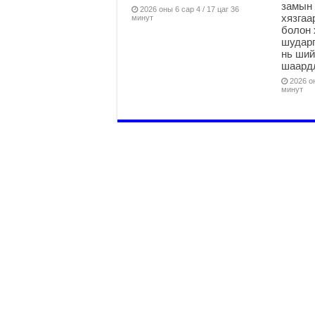
замын 
2026 оны 6 сар 4 / 17 цаг 36
хязга
минут
болон 
шударг
нь ши
шаардл
2026 он
минут