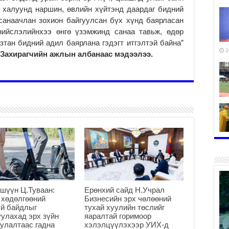
 халуунд наршин, өвлийн хүйтэнд даардаг бидний
санаачлан зохион байгуулсан бүх хүнд баярласан
нийслэлийнхээ өнгө үзэмжинд санаа тавьж, өдөр
тан бидний адил баярлана гэдэгт итгэлтэй байна”
2
 Захирагчийн ажлын албанаас мэдээлээ.
2
шүүн Ц.Туваан:
Ерөнхий сайд Н.Учрал
 хөдөлгөөний
Бизнесийн эрх чөлөөний
2
й байдлыг
тухай хуулийн төслийг
улахад эрх зүйн
яаралтай горимоор
улалтаас гадна
хэлэлцүүлэхээр УИХ-д