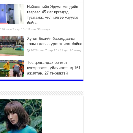
Нийслэлийн Эрүүл мэндийн
газраас 45 баг иргэдэд
тусламж, үйлчилгээ үзүүлж
байна
026 оны 7 сар 15 / 11 цаг 30 минут
Хүчит бөхийн барилдааны
тавын даваа үргэлжилж байна
2026 оны 7 сар 15 / 11 цаг 26 минут
Төв цэнгэлдэх орчмын
цэвэрлэгээ, үйлчилгээнд 161
ажилтан, 27 техниктэй
ажиллаж байна
026 оны 7 сар 15 / 11 цаг 22 минут
Наадмын амралтын өдрүүдэд
нийслэлийн эрүүл мэндийн
байгууллагууд дараах
хуваарийн дагуу ажиллана
026 оны 7 сар 15 / 11 цаг 18 минут
Үндэсний их баяр наадам
эхэллээ