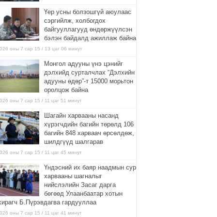
Үер усны болзошгүй аюулаас
сэргийлж, холбогдох
байгууллагууд өндөржүүлсэн
бэлэн байдалд ажиллаж байна
026 оны 7 сар 15 / 13 цаг 06 минут
Монгол адууны үнэ цэнийг
дэлхийд сурталчлах “Дэлхийн
адууны өдөр”-т 15000 морьтон
оролцож байна
026 оны 7 сар 15 / 11 цаг 51 минут
Шагайн харвааны насанд
хүрэгчдийн багийн төрөлд 106
багийн 848 харваач өрсөлдөж,
шилдгүүд шалгарав
026 оны 7 сар 15 / 11 цаг 45 минут
Үндэсний их баяр наадмын сур
харвааны шагналыг
нийслэлийн Засаг дарга
бөгөөд Улаанбаатар хотын
хирагч Б.Пүрэвдагва гардууллаа
026 оны 7 сар 15 / 11 цаг 41 минут