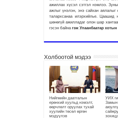
ажиллах хүсэл сэтгэл нэмлээ. Зуны
ажлыг үнэлэн, энэ сайхан аялалыг 
талархсанаа илэрхийлье. Цаашид 
шөнөгүй ажилладаг олон шар хантааз
гэсэн байна
гэж Улаанбаатар хотын
Холбоотой мэдээ
Нийгмийн даатгалын
УИХ ги
ерөнхий хуульд нэмэлт,
Замын
өөрчлөлт оруулах тухай
аюулгү
хуулийн төсөл өргөн
сайжру
мэдүүлэв
зохицу