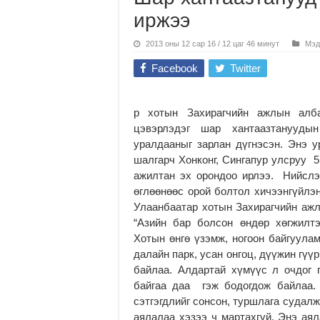
иржээ
2013 оны 12 сар 16 / 12 цаг 46 минут
Мэд
Facebook
Twitter
р хотын Захирагчийн ажлын алб
цэвэрлэдэг шар хантаазтануудын
уралдааныг зарлан дүгнэсэн. Энэ 
шалгарч Хонконг, Сингапур улсруу 5
ажилтан эх орондоо ирлээ. Нийслэ
өглөөнөөс орой болтол хичээнгүйлэ
Улаанбаатар хотын Захирагчийн аж
“Азийн бар болсон өндөр хөгжилт
Хотын өнгө үзэмж, ногоон байгуулам
далайн парк, усан онгоц, дүүжин гүү
байлаа. Алдартай хүмүүс л очдог 
байгаа даа гэж бодогдож байлаа.
сэтгэгдлийг сонсон, туршлага судалж
аялалаа хэзээ ч мартахгүй. Энэ аял