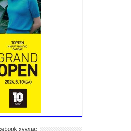
2026 оны 7 сар 15 / 11 цаг 14 минут
р усны аюулаас сэргийлж, нийслэлийн Онцгой
йдлын газрын 162 алба хаагч үүрэг гүйцэтгэж
йна
026 оны 7 сар 15 / 11 цаг 07 минут
дэсний их сурын харваанд 850 харваач цэц
ргэнээ сорьж байна
026 оны 7 сар 15 / 11 цаг 03 минут
в цэнгэлдэхийн эргэн тойронд
026 оны 7 сар 15 / 10 цаг 58 минут
дэсний их баяр наадмын шагайн харваа
санд хүрэгчдийн багийн харваагаар
гэлжилж байна
026 оны 7 сар 15 / 10 цаг 52 минут
дэсний их баяр наадмын хүчит бөхийн
рилдаан эхэллээ
026 оны 7 сар 15 / 10 цаг 46 минут
дэсний хувцасны өдрийг тохиолдуулан
cebook хуудас