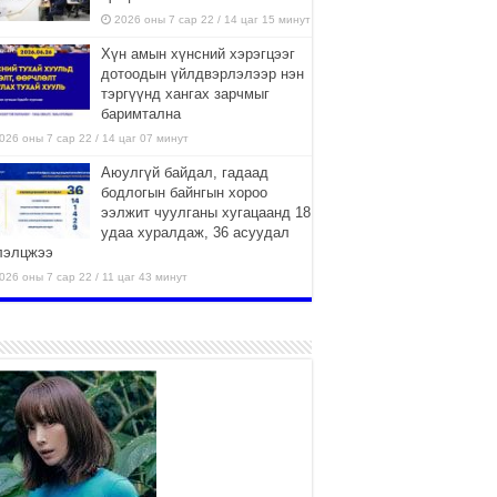
2026 оны 7 сар 22 / 14 цаг 15 минут
Хүн амын хүнсний хэрэгцээг
дотоодын үйлдвэрлэлээр нэн
тэргүүнд хангах зарчмыг
баримтална
026 оны 7 сар 22 / 14 цаг 07 минут
Аюулгүй байдал, гадаад
бодлогын байнгын хороо
ээлжит чуулганы хугацаанд 18
удаа хуралдаж, 36 асуудал
лэлцжээ
026 оны 7 сар 22 / 11 цаг 43 минут
“4 улирлын турш үйл
ажиллагаа явуулах
боломжтой-Хүүхэд хөгжүүлэх
төв” байгуулах төсөлд төр,
вийн хэвшлийн түншлэлийн хүрээнд хамтран
иллахыг урьж байна
026 оны 7 сар 22 / 9 цаг 28 минут
Б.Пүрэвдагва: “Урт цагаан”-ыг
залуучууд чөлөөт цагаа