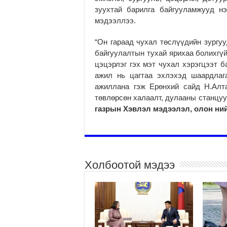
зуухтай барилга байгууламжууд н
мэдээллээ.
“Он гараад чухал төслүүдийн зургуу
байгуулалтын тухай ярихаа болихгүй
цэцэрлэг гэх мэт чухал хэрэгцээт б
ажил нь цагтаа эхлэхэд шаардлаг
ажиллана гэж Ерөнхий сайд Н.Алта
төвлөрсөн халаалт, дулааны станцуу
газрын Хэвлэл мэдээлэл, олон ний
Холбоотой мэдээ