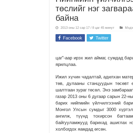
төслийг нэг загвар
байна
2013 оны 12 сар 17 / 8 цаг 45 минут
Мэдэ
Facebook
Twitter
цаг”-аар ирэх жил аймаг, сумдад ба
ярилцлаа.
Ижил хүчин чадалтай, адилхан матер
төв, дулааны станцуудын төсөвт ө
шалтгаан зураг төсөл. Энэ замбараа
газар 2013 оны 6 дугаар сарын 22-ны
барих нийгмийн үйлчилгээний бар
Монгол Улсын сумдыг 3000 хүртэл,
ангилж, түүнд тохирсон багтаа
байгууламжууд барихад ашиглах нэг
холбогдох яамдад өгсөн.