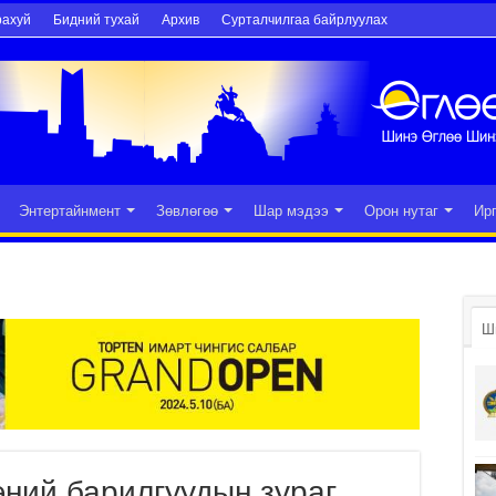
рахуй
Бидний тухай
Архив
Сурталчилгаа байрлуулах
Энтертайнмент
Зөвлөгөө
Шар мэдээ
Орон нутаг
Ир
Ш
ний барилгуудын зураг