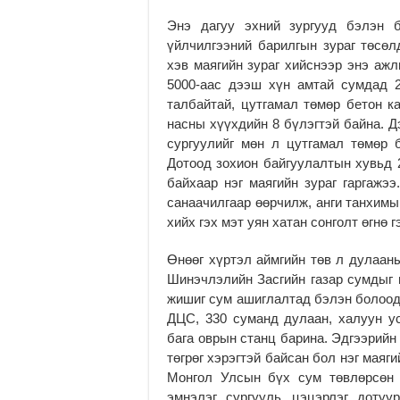
Энэ дагуу эхний зургууд бэлэн 
үйлчилгээний барилгын зураг төсөл
хэв маягийн зураг хийснээр энэ ажл
5000-аас дээш хүн амтай сумдад 
талбайтай, цутгамал төмөр бетон ка
насны хүүхдийн 8 бүлэгтэй байна. Д
сургуулийг мөн л цутгамал төмөр 
Дотоод зохион байгуулалтын хувьд 2
байхаар нэг маягийн зураг гаргажэ
санаачилгаар өөрчилж, анги танхимын
хийх гэх мэт уян хатан сонголт өгнө
Өнөөг хүртэл аймгийн төв л дулааны
Шинэчлэлийн Засгийн газар сумдыг 
жишиг сум ашиглалтад бэлэн болоод 
ДЦС, 330 суманд дулаан, халуун ус
бага оврын станц барина. Эдгээрийн
төгрөг хэрэгтэй байсан бол нэг маяги
Монгол Улсын бүх сум төвлөрсөн 
эмнэлэг, сургууль, цэцэрлэг, доту