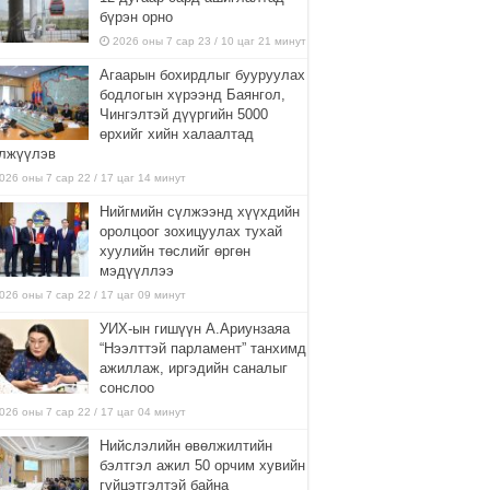
бүрэн орно
2026 оны 7 сар 23 / 10 цаг 21 минут
Агаарын бохирдлыг бууруулах
бодлогын хүрээнд Баянгол,
Чингэлтэй дүүргийн 5000
өрхийг хийн халаалтад
лжүүлэв
026 оны 7 сар 22 / 17 цаг 14 минут
Нийгмийн сүлжээнд хүүхдийн
оролцоог зохицуулах тухай
хуулийн төслийг өргөн
мэдүүллээ
026 оны 7 сар 22 / 17 цаг 09 минут
УИХ-ын гишүүн А.Ариунзаяа
“Нээлттэй парламент” танхимд
ажиллаж, иргэдийн саналыг
сонслоо
026 оны 7 сар 22 / 17 цаг 04 минут
Нийслэлийн өвөлжилтийн
бэлтгэл ажил 50 орчим хувийн
гүйцэтгэлтэй байна