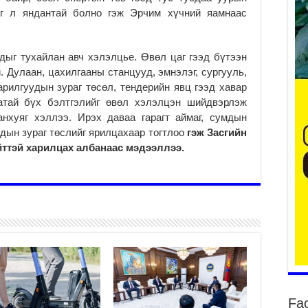
эг л яндантай болно гэж Эрчим хүчний яамнаас
2
дыг тухайлан авч хэлэлцье. Өвөл цаг гээд бүтээн
Ту
хо
. Дулаан, цахилгааны станцууд, эмнэлэг, сургууль,
2
арилгуудын зураг төсөл, тендерийн явц гээд хавар
атай бүх бэлтгэлийг өвөл хэлэлцэн шийдвэрлэж
Ер
нхуяг хэллээ. Ирэх даваа гарагт аймаг, сумдын
су
ав
дын зураг төслийг ярилцахаар тогтлоо
гэж Засгийн
ттэй харилцах албанаас мэдээллээ.
2
БҮ
ЭД
ӨР
2
26
су
су
2
CO
Fa
тээ