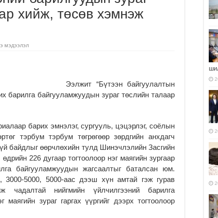
аар хийж, төсөв хэмнэж
э мэдээлэл
ши
2
Ээлжит “Бүтээн байгуулалтын
рих барилга байгууламжуудын зураг төслийн талаар
иалаар барих эмнэлэг, сургууль, цэцэрлэг, соёлын
2
ртөг тэрбум тэрбум төгрөгөөр зөрдгийн анхдагч
гүй байдлыг өөрчлөхийн тулд Шинэчлэлийн Засгийн
 өдрийн 226 дугаар тогтоолоор нэг маягийн зургаар
илга байгууламжуудын жагсаалтыг баталсан юм.
 3000-5000, 5000-аас дээш хүн амтай гэж гурав
2
мж чадалтай нийгмийн үйлчилгээний барилга
 маягийн зураг гаргах үүргийг дээрх тогтоолоор