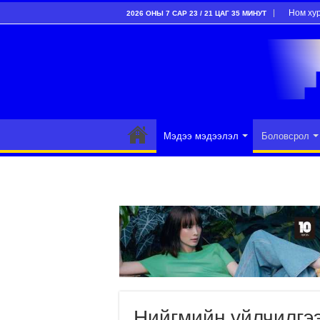
Ном ху
2026 ОНЫ 7 САР 23 / 21 ЦАГ 35 МИНУТ
Мэдээ мэдээлэл
Боловсрол
Нийгмийн үйлчилгээ