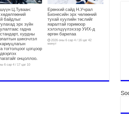
ху
ир
шүүн Ц.Туваан:
Ерөнхий сайд Н.Учрал
 хөдөлгөөний
Бизнесийн эрх чөлөөний
2
й байдлыг
тухай хуулийн төслийг
Гэ
улахад эрх зүйн
яаралтай горимоор
ту
улалтаас гадна
хэлэлцүүлэхээр УИХ-д
нэ
стандарт, хурдны
өргөн барилаа
арлалтын шинэчлэл
2
2026 оны 6 сар 4 / 16 цаг 42
хариуцлагын
минут
а тогтолцоог цогцоор
Б.
йдвэрлэх
ор
агатайг онцоллоо.
2
ы 6 сар 4 / 17 цаг 10
НИ
АЖ
АЖ
ХӨ
2
Soc
Ба
тэ
ду
яв
2