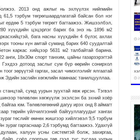
болжээ. 2013 онд ажлыг нь эхлүүлэх нийгмийн
д 61,5 тэрбум төгрөгшаардлагатай байсан бол нэг
ыг ердөө 5 тэрбум төгрөгт багтаажээ. Жишээлбэл,
280 хүүхдийн цэцэрлэг барих ба энэ нь 1896 м2
ркасхийцтэй, бага насны хүүхдийн 4 бүлэг, ахлах
2
ээрх тооны хүн амтай суманд барих 640 суудалтай
бетон каркас хийцээр 5631 м2 талбайтай барина.
2 анги, 18х30м спорт танхим, цайны газарзэрэгтэй
э. Гэхдээ дотоод заслыг сум бүр өөрийн сонирхол
 тоог зөрүүтэй гаргах, засал чимэглэлийг ялгаатай
хэ
 гэж Эдийн засгийн хөгжлийн яамнаас танилцууллаа.
2
 станцтай, сумд уурын зуухтай явж ирсэн. Тэгвэл
шинээр төлөвлөн хөгжүүлж эхэлсэн ба эхний хоёр
байгаа юм. Төлөвлөгөөний дагуу ирэх онд 8 аймагт
ху
аар төрийн үйлчилгээний байгууллагуудыг хангах
аж
 зураг төслийг өмнөх жишгээр хийлгэвэл 9,5 тэрбум
2
йн зураг гаргаснаар 2,6 тэрбумд багтаажээ. Удахгүй
дулаан, халуун усны системтэй болж, захиргаа,
ур байр, соёл спортын төв гээд тус тусдаа уурын