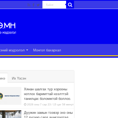
гэний мэдээлэл
Монгол бахархал
инэ
Их Үзсэн
Хянан шалгах түр хорооны
нотлох баримттай нээлттэй
танилцах боломжтой боллоо.
2026 оны 7 сар 23 / 15 цаг 58 минут
Дүүжин замын тээвэр энэ оны
12 дугаар сард ашиглалтад