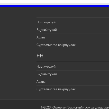
Ном хурахуй
Бидний тухай
Архив
Сурталчилгаа байрлуулах
FH
Ном хурахуй
Бидний тухай
Архив
Сурталчилгаа байрлуулах
@2023 -Өглөө.мн Зохиогчийн эрх хуулиар ха