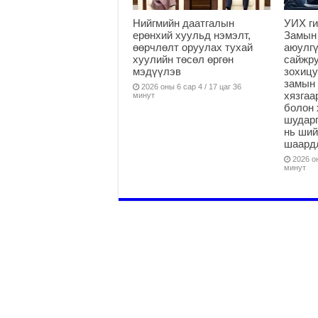
Нийгмийн даатгалын
УИХ ги
ерөнхий хуульд нэмэлт,
Замын
өөрчлөлт оруулах тухай
аюулгү
хуулийн төсөл өргөн
сайжру
мэдүүлэв
зохицу
замын 
2026 оны 6 сар 4 / 17 цаг 36
хязга
минут
болон 
шударг
нь ши
шаардл
2026 он
минут