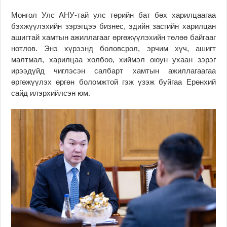
Монгол Улс АНУ-тай улс төрийн бат бөх харилцаагаа
бэхжүүлэхийн зэрэгцээ бизнес, эдийн засгийн харилцан
ашигтай хамтын ажиллагааг өргөжүүлэхийн төлөө байгааг
нотлов. Энэ хүрээнд боловсрол, эрчим хүч, ашигт
малтмал, харилцаа холбоо, хиймэл оюун ухаан зэрэг
ирээдүйд чиглэсэн салбарт хамтын ажиллагаагаа
өргөжүүлэх өргөн боломжтой гэж үзэж буйгаа Ерөнхий
сайд илэрхийлсэн юм.