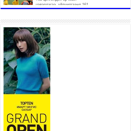
цэвэрлэгээ, үйлчилгээнд 161
ажилтан, 27 техниктэй
ажиллаж байна
2026 оны 7 сар 15 / 11 цаг 22 минут
Наадмын амралтын өдрүүдэд
нийслэлийн эрүүл мэндийн
байгууллагууд дараах
хуваарийн дагуу ажиллана
2026 оны 7 сар 15 / 11 цаг 18 минут
Үндэсний их баяр наадам эхэллээ
2026 оны 7 сар 15 / 11 цаг 14 минут
Үер усны аюулаас сэргийлж, нийслэлийн Онцгой
байдлын газрын 162 алба хаагч үүрэг гүйцэтгэж
байна
2026 оны 7 сар 15 / 11 цаг 07 минут
Үндэсний их сурын харваанд 850 харваач цэц
мэргэнээ сорьж байна
2026 оны 7 сар 15 / 11 цаг 03 минут
Төв цэнгэлдэхийн эргэн тойронд
2026 оны 7 сар 15 / 10 цаг 58 минут