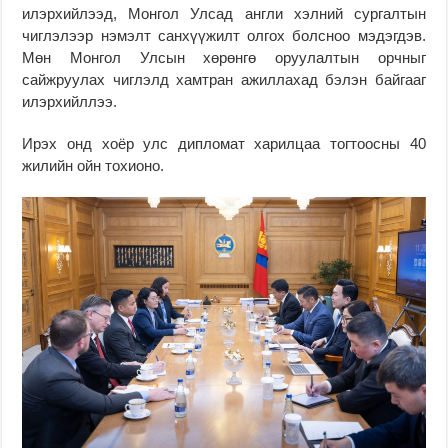
илэрхийлээд, Монгол Улсад англи хэлний сургалтын
чиглэлээр нэмэлт санхүүжилт олгох болсноо мэдэгдэв.
Мөн Монгол Улсын хөрөнгө оруулалтын орчныг
сайжруулах чиглэлд хамтран ажиллахад бэлэн байгааг
илэрхийллээ.
Ирэх онд хоёр улс дипломат харилцаа тогтоосны 40
жилийн ойн тохионо.