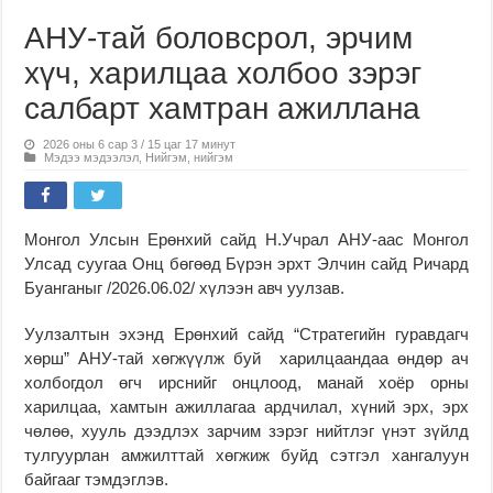
АНУ-тай боловсрол, эрчим
хүч, харилцаа холбоо зэрэг
салбарт хамтран ажиллана
2026 оны 6 сар 3 / 15 цаг 17 минут
Мэдээ мэдээлэл
,
Нийгэм
,
нийгэм
Монгол Улсын Ерөнхий сайд Н.Учрал АНУ-аас Монгол
Улсад суугаа Онц бөгөөд Бүрэн эрхт Элчин сайд Ричард
Буанганыг /2026.06.02/ хүлээн авч уулзав.
Уулзалтын эхэнд Ерөнхий сайд “Стратегийн гуравдагч
хөрш” АНУ-тай хөгжүүлж буй харилцаандаа өндөр ач
холбогдол өгч ирснийг онцлоод, манай хоёр орны
харилцаа, хамтын ажиллагаа ардчилал, хүний эрх, эрх
чөлөө, хууль дээдлэх зарчим зэрэг нийтлэг үнэт зүйлд
тулгуурлан амжилттай хөгжиж буйд сэтгэл хангалуун
байгааг тэмдэглэв.