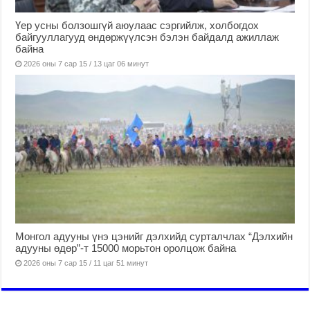
Үер усны болзошгүй аюулаас сэргийлж, холбогдох
байгууллагууд өндөржүүлсэн бэлэн байдалд ажиллаж
байна
2026 оны 7 сар 15 / 13 цаг 06 минут
Монгол адууны үнэ цэнийг дэлхийд сурталчлах “Дэлхийн
адууны өдөр”-т 15000 морьтон оролцож байна
2026 оны 7 сар 15 / 11 цаг 51 минут