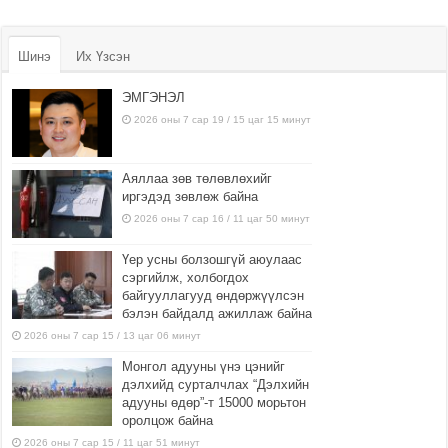
Шинэ
Их Үзсэн
ЭМГЭНЭЛ
2026 оны 7 сар 19 / 15 цаг 15 минут
Аяллаа зөв төлөвлөхийг
иргэдэд зөвлөж байна
2026 оны 7 сар 16 / 11 цаг 50 минут
Үер усны болзошгүй аюулаас
сэргийлж, холбогдох
байгууллагууд өндөржүүлсэн
бэлэн байдалд ажиллаж байна
2026 оны 7 сар 15 / 13 цаг 06 минут
Монгол адууны үнэ цэнийг
дэлхийд сурталчлах “Дэлхийн
адууны өдөр”-т 15000 морьтон
оролцож байна
2026 оны 7 сар 15 / 11 цаг 51 минут