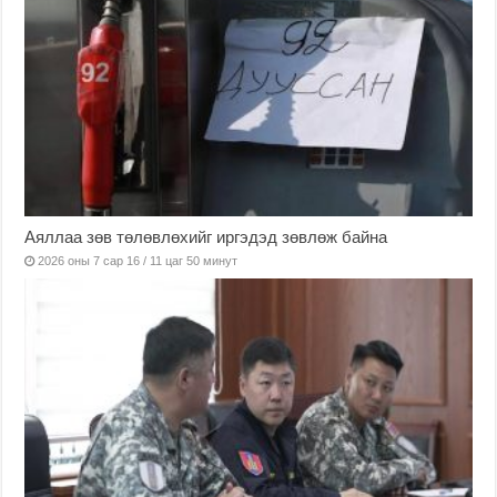
Аяллаа зөв төлөвлөхийг иргэдэд зөвлөж байна
2026 оны 7 сар 16 / 11 цаг 50 минут