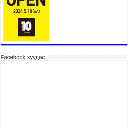
Үндэсний их баяр наадмын шагайн харваа
насанд хүрэгчдийн багийн харваагаар
үргэлжилж байна
2026 оны 7 сар 15 / 10 цаг 52 минут
Үндэсний их баяр наадмын хүчит бөхийн
барилдаан эхэллээ
2026 оны 7 сар 15 / 10 цаг 46 минут
Үндэсний хувцасны өдрийг тохиолдуулан
Facebook хуудас
“Дээлтэй монгол наадам” боллоо
2026 оны 7 сар 15 / 10 цаг 41 минут
МОНГОЛ УЛСЫН ЕРӨНХИЙ САЙД Н.УЧРАЛ
БАЯР НААДМЫН НЭЭЛТЭД ОРОЛЦОЖ,
НААДАМЧИН ОЛОНД МЭНДЧИЛГЭЭ
ДЭВШҮҮЛЭВ
2026 оны 7 сар 14 / 17 цаг 56 минут
МОНГОЛ УЛСЫН ЕРӨНХИЙ САЙД Н.УЧРАЛ
БҮГД НАЙРАМДАХ СОЛОНГОС УЛСЫН
ЕРӨНХИЙЛӨГЧ И ЖЭ МЁН-Д БАРААЛХАВ
2026 оны 7 сар 14 / 17 цаг 51 минут