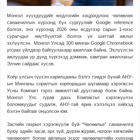
Монгол хүүхдүүдийг мэдлэгийн хоцрогдлоос чөлөөлөх
санаачилгын хүрээнд бүх сургуулийг Google reference
болгох, энэ хүрээнд 2026 оны есдүгээр сарын 1-нээс
сурагчдыг нөүтбүүктэй болгох үе шаттай ажлыг
эхлүүлсэн. Монгол Улсад 300 мянган Google Chromebook
угсрах үйлдвэр байгуулахаар ажиллаж байна. Эхлүүлсэн
ажлуудаа үр дүнд хүргэхэд дэмжиж, хамтран ажиллахыг
Элчин сайдаас хүсэв.
Хоёр улсын түүхэн харилцааны бэлгэ тэмдэг бүхий АНУ-
ын Мянганы сорилтын корпорацын шугамаар хэрэгжсэн
Усны Компакт гэрээ амжилттай дуусгавар болж байна.
Монгол Улс гурав дахь Компактыг хэрэгжүүлэх
боломжуудыг судалж, АНУ-тай яриа хэлэлцээ хийхэд
бэлэн байгааг онцолсон юм.
Засгийн газрын хэрэгжүүлж буй “Чөлөөлье” санаачилга
буюу эдийн засаг, эрх зүй, дүрэм журам, ногоон хөгжлийн
чөлөөлөлт болон авлигын эсрэг чөлөөлөлтийн хүрээнд