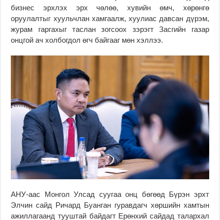
бизнес эрхлэх эрх чөлөө, хувийн өмч, хөрөнгө
оруулалтыг хуульчлан хамгаалж, хуулиас давсан дүрэм,
журам гаргахыг таслан зогсоох зэрэгт Засгийн газар
онцгой ач холбогдол өгч байгааг мөн хэллээ.
АНУ-аас Монгол Улсад суугаа онц бөгөөд Бүрэн эрхт
Элчин сайд Ричард Буанган гуравдагч хөршийн хамтын
ажиллагаанд тууштай байдагт Ерөнхий сайдад талархал