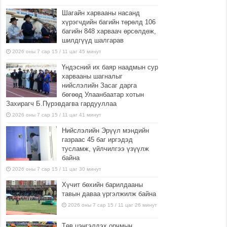
Шагайн харвааны насанд
хүрэгчдийн багийн төрөлд 106
багийн 848 харваач өрсөлдөж,
шилдгүүд шалгарав
2026 оны 7 сар 15 / 11 цаг 45 минут
Үндэсний их баяр наадмын сур
харвааны шагналыг
нийслэлийн Засаг дарга
бөгөөд Улаанбаатар хотын
Захирагч Б.Пүрэвдагва гардууллаа
2026 оны 7 сар 15 / 11 цаг 41 минут
Нийслэлийн Эрүүл мэндийн
газраас 45 баг иргэдэд
тусламж, үйлчилгээ үзүүлж
байна
2026 оны 7 сар 15 / 11 цаг 30 минут
Хүчит бөхийн барилдааны
тавын даваа үргэлжилж байна
2026 оны 7 сар 15 / 11 цаг 26 минут
Төв цэнгэлдэх орчмын