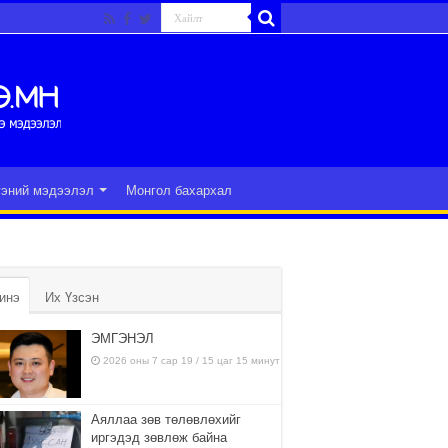
гэний мэдээлэл
Монгол бахархал
инэ
Их Үзсэн
ЭМГЭНЭЛ
2026 оны 7 сар 19 / 15 цаг 15 минут
Аяллаа зөв төлөвлөхийг
иргэдэд зөвлөж байна