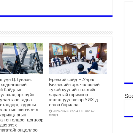
Үн
“Д
2
МО
БА
НА
ДЭ
2
МО
БҮ
ЕР
2
шүүн Ц.Туваан:
Ерөнхий сайд Н.Учрал
ТӨ
 хөдөлгөөний
Бизнесийн эрх чөлөөний
ЦЭ
й байдлыг
тухай хуулийн төслийг
улахад эрх зүйн
яаралтай горимоор
Soc
2
улалтаас гадна
хэлэлцүүлэхээр УИХ-д
Өв
стандарт, хурдны
өргөн барилаа
да
арлалтын шинэчлэл
2026 оны 6 сар 4 / 16 цаг 42
хариуцлагын
минут
2
а тогтолцоог цогцоор
йдвэрлэх
УИ
агатайг онцоллоо.
на