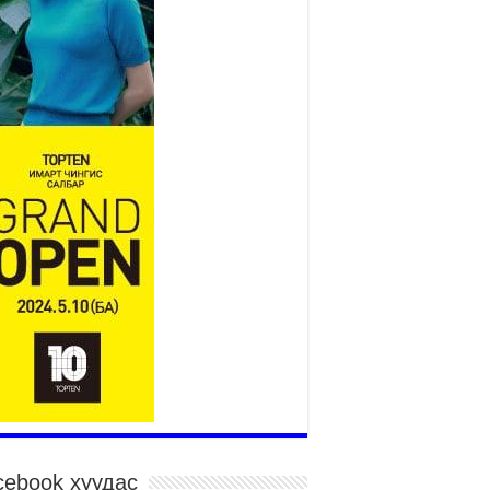
Үндэсний их баяр наадам
эхэллээ
2026 оны 7 сар 15 / 11 цаг 14 минут
р усны аюулаас сэргийлж, нийслэлийн Онцгой
йдлын газрын 162 алба хаагч үүрэг гүйцэтгэж
йна
026 оны 7 сар 15 / 11 цаг 07 минут
дэсний их сурын харваанд 850 харваач цэц
ргэнээ сорьж байна
026 оны 7 сар 15 / 11 цаг 03 минут
в цэнгэлдэхийн эргэн тойронд
026 оны 7 сар 15 / 10 цаг 58 минут
дэсний их баяр наадмын шагайн харваа
санд хүрэгчдийн багийн харваагаар
гэлжилж байна
026 оны 7 сар 15 / 10 цаг 52 минут
дэсний их баяр наадмын хүчит бөхийн
рилдаан эхэллээ
026 оны 7 сар 15 / 10 цаг 46 минут
cebook хуудас