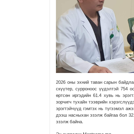
2026 оны эхний таван сарын байдла
скүүтер, сурроноос үүдэлтэй 754 о
өртсөн иргэдийн 61.4 хувь нь эрэгт
зорчигч тухайн тээврийн хэрэгслүүд
эрэгтэйчүүд гэмтэх нь түгээмэл ажэ
дээш насныхан эзэлж байгаа бол 32.
эзэлж байна.