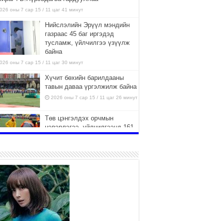
026 оны 7 сар 15 / 11 цаг 41 минут
Нийслэлийн Эрүүл мэндийн
газраас 45 баг иргэдэд
тусламж, үйлчилгээ үзүүлж
байна
026 оны 7 сар 15 / 11 цаг 30 минут
Хүчит бөхийн барилдааны
тавын даваа үргэлжилж байна
2026 оны 7 сар 15 / 11 цаг 26 минут
Төв цэнгэлдэх орчмын
цэвэрлэгээ, үйлчилгээнд 161
ажилтан, 27 техниктэй
ажиллаж байна
026 оны 7 сар 15 / 11 цаг 22 минут
Наадмын амралтын өдрүүдэд
нийслэлийн эрүүл мэндийн
байгууллагууд дараах
хуваарийн дагуу ажиллана
026 оны 7 сар 15 / 11 цаг 18 минут