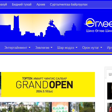
рахуй
Бидний тухай
Архив
Сурталчилгаа байрлуулах
Энтертайнмент
Зөвлөгөө
Шар мэдээ
Орон нутаг
Ир
Ш