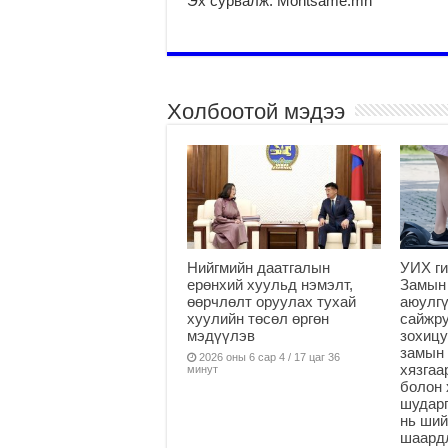
Эх сурвалж: Montsame.mn
Холбоотой мэдээ
Нийгмийн даатгалын
УИХ ги
ерөнхий хуульд нэмэлт,
Замын
өөрчлөлт оруулах тухай
аюулгү
хуулийн төсөл өргөн
сайжру
мэдүүлэв
зохицу
замын 
2026 оны 6 сар 4 / 17 цаг 36
хязга
минут
болон 
шударг
нь ши
шаардл