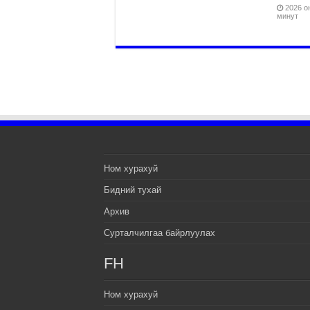
2026 он
минут
Ном хурахуй
Бидний тухай
Архив
Сурталчилгаа байрлуулах
FH
Ном хурахуй