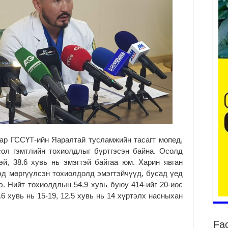
Үе
ба
ба
2
Үн
мэ
2
Тө
2
ар ГССҮТ-ийн Яаралтай тусламжийн тасагт мопед,
сол гэмтлийн тохиолдлыг бүртгэсэн байна. Осолд
Үн
на
эй, 38.6 хувь нь эмэгтэй байгаа юм. Харин явган
үр
эд мөргүүлсэн тохиолдолд эмэгтэйчүүд, бусад үед
2
э. Нийт тохиолдлын 54.9 хувь буюу 414-ийг 20-иос
6 хувь нь 15-19, 12.5 хувь нь 14 хүртэлх насныхан
Үн
ба
2
Fa