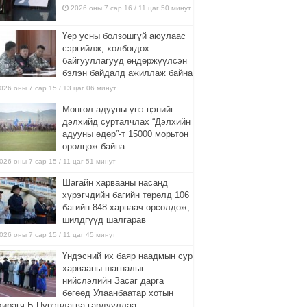
2026 оны 7 сар 16 / 11 цаг 50 минут
Үер усны болзошгүй аюулаас
сэргийлж, холбогдох
байгууллагууд өндөржүүлсэн
бэлэн байдалд ажиллаж байна
026 оны 7 сар 15 / 13 цаг 06 минут
Монгол адууны үнэ цэнийг
дэлхийд сурталчлах “Дэлхийн
адууны өдөр”-т 15000 морьтон
оролцож байна
026 оны 7 сар 15 / 11 цаг 51 минут
Шагайн харвааны насанд
хүрэгчдийн багийн төрөлд 106
багийн 848 харваач өрсөлдөж,
шилдгүүд шалгарав
026 оны 7 сар 15 / 11 цаг 45 минут
Үндэсний их баяр наадмын сур
харвааны шагналыг
нийслэлийн Засаг дарга
бөгөөд Улаанбаатар хотын
хирагч Б.Пүрэвдагва гардууллаа