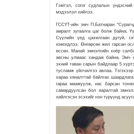
Гэмтэл, согог судлалын үндэсний
мэдээлэл хийлээ.
ГССҮТ-ийн эмч П.Батнаран “Сурагч
амралт зугаалга цаг болж байна. Үү
Сүүлийн үед цахилгаан дугуй, ск
нэмэгдлээ. Өнгөрсөн жил гарсан ос
өссөн. Манай эмнэлгийн хоёр салба
авсны улмаас хандаж байна. Эмч 
эхний таван сарын байдлаар 5 хүрт
тусламж үйлчилгээ авлаа. Тэгэхээр
хараа хяналттай байлгах шаардлагат
гараа маажуулж, нас барсан тохио
самардуулсан бол яаралтай эмнэлэ
хийлгэсэн эсэхийг нэн түрүүнд асууга