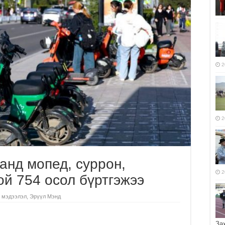
2
2
анд мопед, суррон,
2
ой 754 осол бүртгэжээ
 мэдээлэл
,
Эрүүл Мэнд
За