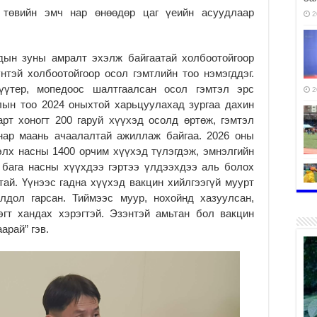
 төвийн эмч нар өнөөдөр цаг үеийн асуудлаар
2
дын зуны амралт эхэлж байгаатай холбоотойгоор
нтэй холбоотойгоор осол гэмтлийн тоо нэмэгддэг.
үүтер, мопедоос шалтгаалсан осол гэмтэл эрс
2
лын тоо 2024 оныхтой харьцуулахад зургаа дахин
рт хоногт 200 гаруй хүүхэд осолд өртөж, гэмтэл
нар маань ачаалалтай ажиллаж байгаа. 2026 оны
элх насны 1400 орчим хүүхэд түлэгдэж, эмнэлгийн
 бага насны хүүхдээ гэртээ үлдээхдээ аль болох
ай. Үүнээс гадна хүүхэд вакцин хийлгээгүй муурт
лдол гарсан. Тиймээс муур, нохойнд хазуулсан,
гт хандах хэрэгтэй. Эзэнтэй амьтан бол вакцин
2
арай” гэв.
2