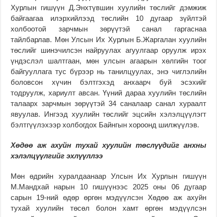
Хурлын гишүүн Д.Энхтүвшин хуулийн төслийг дэмжиж
байгаагаа илэрхийлээд төслийн 10 дугаар зүйлтэй
холбоотой зарчмын зөрүүтэй санал гаргаснаа
тайлбарлав. Мөн Улсын Их Хурлын Б.Жаргалан хуулийн
төслийг шинэчилсэн найруулах агуулгаар оруулж ирэх
үндэслэл шалтгаан, мөн улсын агаарын хөлгийн тоог
байгууллага тус бүрээр нь танилцуулах, энэ чиглэлийн
боловсон хүчин бэлтгэхэд анхаарч буй эсэхийг
тодруулж, хариулт авсан. Үүний дараа хуулийн төслийн
талаарх зарчмын зөрүүтэй 34 саналаар санал хураалт
явуулав. Ингээд хуулийн төслийг эцсийн хэлэлцүүлэгт
бэлтгүүлэхээр холбогдох Байнгын хороонд шилжүүлэв.
Хөдөө аж ахуйн тухай хуулийн төслүүдийг анхны
хэлэлцүүлгийг эхлүүллээ
Мөн өдрийн хуралдаанаар Улсын Их Хурлын гишүүн
М.Мандхай нарын 10 гишүүнээс 2025 оны 06 дугаар
сарын 19-ний өдөр өргөн мэдүүлсэн Хөдөө аж ахуйн
тухай хуулийн төсөл болон хамт өргөн мэдүүлсэн