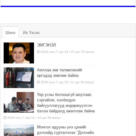
Шинэ
Их Үзсэн
ЭМГЭНЭЛ
2026 оны 7 сар 19 / 15 цаг 15 минут
Аяллаа зөв төлөвлөхийг
иргэдэд зөвлөж байна
2026 оны 7 сар 16 / 11 цаг 50 минут
Үер усны болзошгүй аюулаас
сэргийлж, холбогдох
байгууллагууд өндөржүүлсэн
бэлэн байдалд ажиллаж байна
2026 оны 7 сар 15 / 13 цаг 06 минут
Монгол адууны үнэ цэнийг
дэлхийд сурталчлах “Дэлхийн