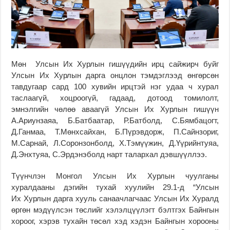
Мөн Улсын Их Хурлын гишүүдийн ирц сайжирч буйг
Улсын Их Хурлын дарга онцлон тэмдэглээд өнгөрсөн
тавдугаар сард 100 хувийн ирцтэй нэг удаа ч хурал
таслаагүй, хоцроогүй, гадаад, дотоод томилолт,
эмнэлгийн чөлөө аваагүй Улсын Их Хурлын гишүүн
А.Ариунзаяа, Б.Батбаатар, Р.Батболд, С.Бямбацогт,
Д.Ганмаа, Т.Мөнхсайхан, Б.Пүрэвдорж, П.Сайнзориг,
М.Сарнай, Л.Соронзонболд, Х.Тэмүүжин, Д.Үүрийнтуяа,
Д.Энхтуяа, С.Эрдэнэболд нарт талархал дэвшүүллээ.
Түүнчлэн Монгол Улсын Их Хурлын чуулганы
хуралдааны дэгийн тухай хуулийн 29.1-д “Улсын
Их Хурлын дарга хууль санаачлагчаас Улсын Их Хуралд
өргөн мэдүүлсэн төслийг хэлэлцүүлэгт бэлтгэх Байнгын
хороог, хэрэв тухайн төсөл хэд хэдэн Байнгын хорооны