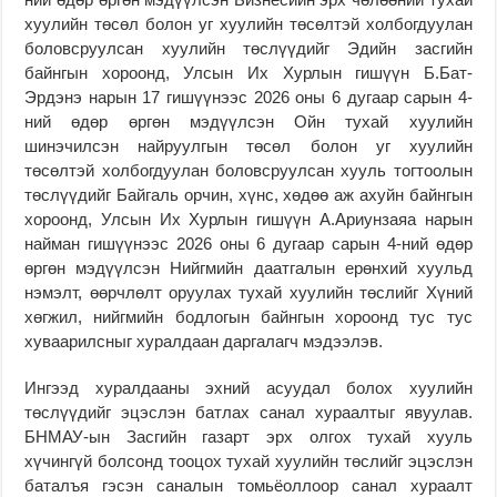
хуулийн төсөл болон уг хуулийн төсөлтэй холбогдуулан
боловсруулсан хуулийн төслүүдийг Эдийн засгийн
байнгын хороонд, Улсын Их Хурлын гишүүн Б.Бат-
Эрдэнэ нарын 17 гишүүнээс 2026 оны 6 дугаар сарын 4-
ний өдөр өргөн мэдүүлсэн Ойн тухай хуулийн
шинэчилсэн найруулгын төсөл болон уг хуулийн
төсөлтэй холбогдуулан боловсруулсан хууль тогтоолын
төслүүдийг Байгаль орчин, хүнс, хөдөө аж ахуйн байнгын
хороонд, Улсын Их Хурлын гишүүн А.Ариунзаяа нарын
найман гишүүнээс 2026 оны 6 дугаар сарын 4-ний өдөр
өргөн мэдүүлсэн Нийгмийн даатгалын ерөнхий хуульд
нэмэлт, өөрчлөлт оруулах тухай хуулийн төслийг Хүний
хөгжил, нийгмийн бодлогын байнгын хороонд тус тус
хуваарилсныг хуралдаан даргалагч мэдээлэв.
Ингээд хуралдааны эхний асуудал болох хуулийн
төслүүдийг эцэслэн батлах санал хураалтыг явуулав.
БНМАУ-ын Засгийн газарт эрх олгох тухай хууль
хүчингүй болсонд тооцох тухай хуулийн төслийг эцэслэн
баталъя гэсэн саналын томьёоллоор санал хураалт