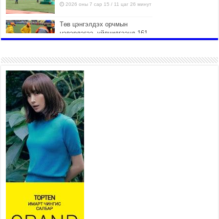
2026 оны 7 сар 15 / 11 цаг 26 минут
Төв цэнгэлдэх орчмын
цэвэрлэгээ, үйлчилгээнд 161
ажилтан, 27 техниктэй
ажиллаж байна
2026 оны 7 сар 15 / 11 цаг 22 минут
Наадмын амралтын өдрүүдэд
нийслэлийн эрүүл мэндийн
байгууллагууд дараах
хуваарийн дагуу ажиллана
2026 оны 7 сар 15 / 11 цаг 18 минут
Үндэсний их баяр наадам
эхэллээ
2026 оны 7 сар 15 / 11 цаг 14 минут
Үер усны аюулаас сэргийлж, нийслэлийн Онцгой
байдлын газрын 162 алба хаагч үүрэг гүйцэтгэж
байна
2026 оны 7 сар 15 / 11 цаг 07 минут
Үндэсний их сурын харваанд 850 харваач цэц