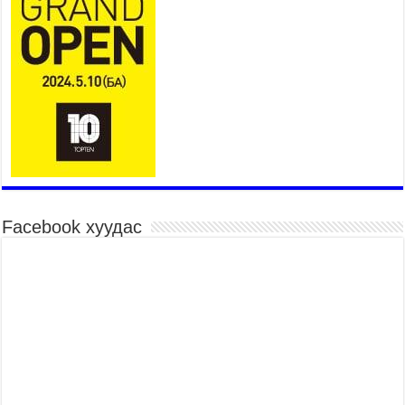
мэргэнээ сорьж байна
2026 оны 7 сар 15 / 11 цаг 03 минут
Төв цэнгэлдэхийн эргэн тойронд
2026 оны 7 сар 15 / 10 цаг 58 минут
Үндэсний их баяр наадмын шагайн харваа
насанд хүрэгчдийн багийн харваагаар
үргэлжилж байна
2026 оны 7 сар 15 / 10 цаг 52 минут
Үндэсний их баяр наадмын хүчит бөхийн
барилдаан эхэллээ
2026 оны 7 сар 15 / 10 цаг 46 минут
Facebook хуудас
Үндэсний хувцасны өдрийг тохиолдуулан
“Дээлтэй монгол наадам” боллоо
2026 оны 7 сар 15 / 10 цаг 41 минут
МОНГОЛ УЛСЫН ЕРӨНХИЙ САЙД Н.УЧРАЛ
БАЯР НААДМЫН НЭЭЛТЭД ОРОЛЦОЖ,
НААДАМЧИН ОЛОНД МЭНДЧИЛГЭЭ
ДЭВШҮҮЛЭВ
2026 оны 7 сар 14 / 17 цаг 56 минут
МОНГОЛ УЛСЫН ЕРӨНХИЙ САЙД Н.УЧРАЛ