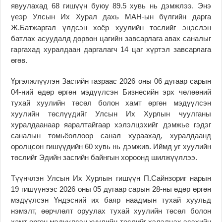
явуулахад 68 гишүүн буюу 89.5 хувь нь дэмжлээ. Энэ
үеэр Улсын Их Хурал дахь МАН-ын бүлгийн дарга
Ж.Батжаргал үлдсэн хоёр хуулийн төслийг эцэслэн
батлах асуудалд дөрвөн цагийн завсарлага авах саналыг
гаргахад хуралдаан даргалагч 14 цаг хүртэл завсарлага
өгөв.
Үргэлжлүүлэн Засгийн газраас 2026 оны 06 дугаар сарын
04-ний өдөр өргөн мэдүүлсэн Бизнесийн эрх чөлөөний
тухай хуулийн төсөл болон хамт өргөн мэдүүлсэн
хуулийн төслүүдийг Улсын Их Хурлын чуулганы
хуралдаанаар яаралтайгаар хэлэлцэхийг дэмжье гэдэг
саналын томьёоллоор санал хураахад, хуралдаанд
оролцсон гишүүдийн 60 хувь нь дэмжив. Иймд уг хуулийн
төслийг Эдийн засгийн байнгын хороонд шилжүүллээ.
Түүнчлэн Улсын Их Хурлын гишүүн П.Сайнзориг нарын
19 гишүүнээс 2026 оны 05 дугаар сарын 28-ны өдөр өргөн
мэдүүлсэн Үндэсний их баяр наадмын тухай хуульд
нэмэлт, өөрчлөлт оруулах тухай хуулийн төсөл болон
хамт өргөн мэдүүлсэн хуулийн төслийг хэлэлцэх эсэхийн