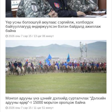
Үер усны болзошгүй аюулаас сэргийлж, холбогдох
байгууллагууд өндөржүүлсэн бэлэн байдалд ажиллаж
байна
2026 оны 7 сар 15 / 13 цаг 06 минут
Монгол адууны үнэ цэнийг дэлхийд сурталчлах “Дэлхийн
адууны өдөр”-т 15000 морьтон оролцож байна
2026 оны 7 сар 15 / 11 цаг 51 минут