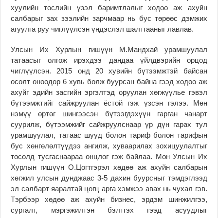
хуулийн төслийн үзэл баримтлалыг хөдөө аж ахуйн
салбарыг зах зээлийн зарчмаар нь бус төрөөс дэмжих
агуулга руу чиглүүлсэн үндэслэл шалтгааныг лавлав.
Улсын Их Хурлын гишүүн М.Мандхай урамшуулал
татаасыг олгож ирэхдээ дандаа үйлдвэрийн орцод
чиглүүлсэн. 2015 онд 20 хувийн бүтээмжтэй байсан
өсөлт өнөөдөр 6 хувь болж буурсан байна гээд хөдөө аж
ахуйг эдийн засгийн эргэлтэд оруулан хөгжүүлье гэвэл
бүтээмжтийг сайжруулан ёстой гэж үзсэн гэлээ. Мөн
нэмүү өртөг шингээсэн бүтээгдэхүүн гарган чанарт
суурилж, бүтээмжийг сайжруулснаар үр дүн гарах тул
урамшуулал, татаас шууд болон тариф болон тарифын
бус хөнгөлөлтүүдээ ангилж, хуваарилах зохицуулалтыг
төсөлд тусгаснаараа онцлог гэж байлаа. Мөн Улсын Их
Хурлын гишүүн О.Цогтгэрэл хөдөө аж ахуйн салбарын
хөгжил улсын дунджаас 3-5 дахин буурсныг тэмдэглээд
эл салбарт яаралтай цогц арга хэмжээ авах нь чухал гэв.
Тэрбээр хөдөө аж ахуйн бизнес, эрдэм шинжилгээ,
сургалт, мэргэжилтэн бэлтгэх гээд асуудлыг