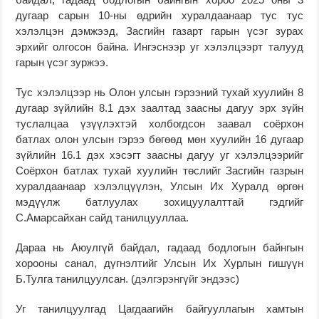
дугаар сарын 10-ны өдрийн хуралдаанаар тус тус
хэлэлцэн дэмжээд, Засгийн газарт гарын үсэг зурах
эрхийг олгосон байна. Ингэснээр уг хэлэлцээрт талууд
гарын үсэг зуржээ.
Тус хэлэлцээр нь Олон улсын гэрээний тухай хуулийн 8
дугаар зүйлийн 8.1 дэх заалтад заасны дагуу эрх зүйн
туслалцаа үзүүлэхтэй холбогдсон заавал соёрхон
батлах олон улсын гэрээ бөгөөд мөн хуулийн 16 дугаар
зүйлийн 16.1 дэх хэсэгт заасны дагуу уг хэлэлцээрийг
Соёрхон батлах тухай хуулийн төслийг Засгийн газрын
хуралдаанаар хэлэлцүүлэн, Улсын Их Хуралд өргөн
мэдүүлж батлуулах зохицуулалттай гэдгийг
С.Амарсайхан сайд танилцууллаа.
Дараа нь Аюулгүй байдал, гадаад бодлогын байнгын
хорооны санал, дүгнэлтийг Улсын Их Хурлын гишүүн
Б.Тулга танилцуулсан. (
дэлгэрэнгүйг эндээс
)
Уг танилцуулгад Цагдаагийн байгууллагын хамтын