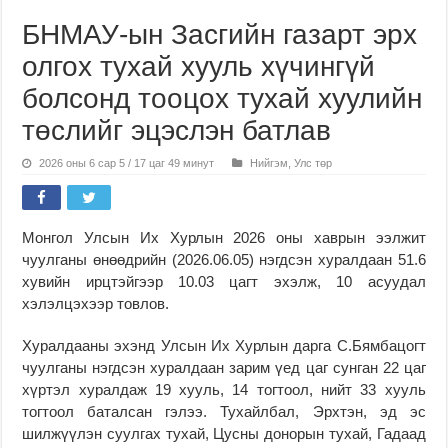
БНМАУ-ын Засгийн газарт эрх
олгох тухай хууль хүчингүй
болсонд тооцох тухай хуулийн
төслийг эцэслэн батлав
2026 оны 6 сар 5 / 17 цаг 49 минут
Нийгэм
,
Улс төр
Монгол Улсын Их Хурлын 2026 оны хаврын ээлжит
чуулганы өнөөдрийн (2026.06.05) нэгдсэн хуралдаан 51.6
хувийн ирцтэйгээр 10.03 цагт эхэлж, 10 асуудал
хэлэлцэхээр товлов.
Хуралдааны эхэнд Улсын Их Хурлын дарга С.Бямбацогт
чуулганы нэгдсэн хуралдаан зарим үед цаг сунган 22 цаг
хүртэл хуралдаж 19 хууль, 14 тогтоол, нийт 33 хууль
тогтоол баталсан гэлээ. Тухайлбал, Эрхтэн, эд эс
шилжүүлэн суулгах тухай, Цусны донорын тухай, Гадаад