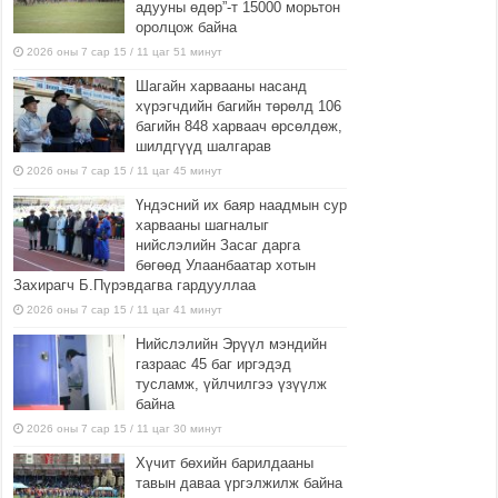
адууны өдөр”-т 15000 морьтон
оролцож байна
2026 оны 7 сар 15 / 11 цаг 51 минут
Шагайн харвааны насанд
хүрэгчдийн багийн төрөлд 106
багийн 848 харваач өрсөлдөж,
шилдгүүд шалгарав
2026 оны 7 сар 15 / 11 цаг 45 минут
Үндэсний их баяр наадмын сур
харвааны шагналыг
нийслэлийн Засаг дарга
бөгөөд Улаанбаатар хотын
Захирагч Б.Пүрэвдагва гардууллаа
2026 оны 7 сар 15 / 11 цаг 41 минут
Нийслэлийн Эрүүл мэндийн
газраас 45 баг иргэдэд
тусламж, үйлчилгээ үзүүлж
байна
2026 оны 7 сар 15 / 11 цаг 30 минут
Хүчит бөхийн барилдааны
тавын даваа үргэлжилж байна