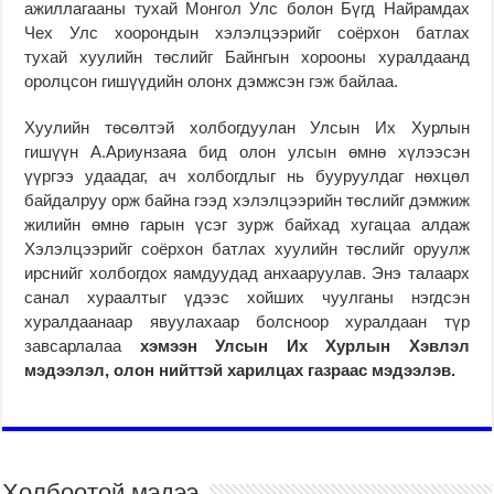
ажиллагааны тухай Монгол Улс болон Бүгд Найрамдах
Чех Улс хоорондын хэлэлцээрийг соёрхон батлах
тухай хуулийн төслийг Байнгын хорооны хуралдаанд
оролцсон гишүүдийн олонх дэмжсэн гэж байлаа.
Хуулийн төсөлтэй холбогдуулан Улсын Их Хурлын
гишүүн А.Ариунзаяа бид олон улсын өмнө хүлээсэн
үүргээ удаадаг, ач холбогдлыг нь бууруулдаг нөхцөл
байдалруу орж байна гээд хэлэлцээрийн төслийг дэмжиж
жилийн өмнө гарын үсэг зурж байхад хугацаа алдаж
Хэлэлцээрийг соёрхон батлах хуулийн төслийг оруулж
ирснийг холбогдох яамдуудад анхааруулав. Энэ талаарх
санал хураалтыг үдээс хойших чуулганы нэгдсэн
хуралдаанаар явуулахаар болсноор хуралдаан түр
завсарлалаа
хэмээн Улсын Их Хурлын Хэвлэл
мэдээлэл, олон нийттэй харилцах газраас мэдээлэв.
Холбоотой мэдээ