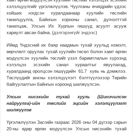
хэлэлцүүлгийг үргэлжлүүлэв. Чуулганы өчигдрийн үдээс
хойших нэгдсэн хуралдаанаар хуулийн төслийн
танилцуулга, Байнгын хорооны санал, дүгнэлттэй
танилцаж, Улсын Их Хурлын гишүүд асуулт асууж
хариулт авсан байна. (
д
элгэрэнгүйг эндээс
)
Иймд Үндэсний их баяр наадмын тухай хуульд нэмэлт,
өөрчлөлт оруулах тухай хуулийн төсөл болон хамт өргөн
мэдүүлсэн хуулийн төслийг үзэл баримтлалын хүрээнд
хэлэлцэх эсэхийн санал хураалтыг явуулахад,
хуралдаанд оролцсон гишүүдийн 61.7 хувь нь дэмжлээ.
Төслүүдийг анхны хэлэлцүүлэгт бэлтгүүлэхээр Төрийн
байгуулалтын байнгын хороонд шилжүүлсэн.
Улсын нисэхийн тухай хууль
(
Шинэчилсэн
найруулга)-ийн төслийг эцсийн хэлэлцүүлэгт
шилжүүлэв
Үргэлжлүүлэн Засгийн газраас 2026 оны 04 дүгээр сарын
20-ны өдөр өргөн мэдүүлсэн Улсын нисэхийн тухай