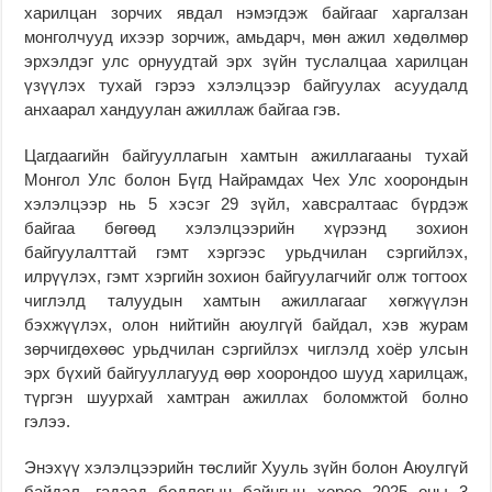
харилцан зорчих явдал нэмэгдэж байгааг харгалзан
монголчууд ихээр зорчиж, амьдарч, мөн ажил хөдөлмөр
эрхэлдэг улс орнуудтай эрх зүйн туслалцаа харилцан
үзүүлэх тухай гэрээ хэлэлцээр байгуулах асуудалд
анхаарал хандуулан ажиллаж байгаа гэв.
Цагдаагийн байгууллагын хамтын ажиллагааны тухай
Монгол Улс болон Бүгд Найрамдах Чех Улс хоорондын
хэлэлцээр нь 5 хэсэг 29 зүйл, хавсралтаас бүрдэж
байгаа бөгөөд хэлэлцээрийн хүрээнд зохион
байгуулалттай гэмт хэргээс урьдчилан сэргийлэх,
илрүүлэх, гэмт хэргийн зохион байгуулагчийг олж тогтоох
чиглэлд талуудын хамтын ажиллагааг хөгжүүлэн
бэхжүүлэх, олон нийтийн аюулгүй байдал, хэв журам
зөрчигдөхөөс урьдчилан сэргийлэх чиглэлд хоёр улсын
эрх бүхий байгууллагууд өөр хоорондоо шууд харилцаж,
түргэн шуурхай хамтран ажиллах боломжтой болно
гэлээ.
Энэхүү хэлэлцээрийн төслийг Хууль зүйн болон Аюулгүй
байдал, гадаад бодлогын байнгын хороо 2025 оны 3