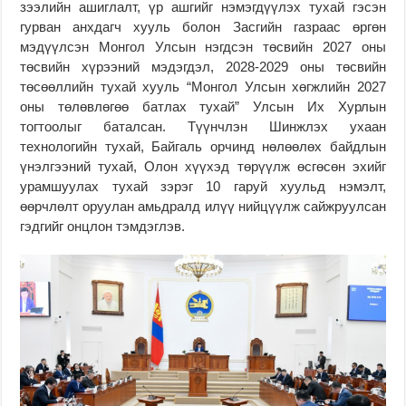
зээлийн ашиглалт, үр ашгийг нэмэгдүүлэх тухай гэсэн
гурван анхдагч хууль болон Засгийн газраас өргөн
мэдүүлсэн Монгол Улсын нэгдсэн төсвийн 2027 оны
төсвийн хүрээний мэдэгдэл, 2028-2029 оны төсвийн
төсөөллийн тухай хууль “Монгол Улсын хөгжлийн 2027
оны төлөвлөгөө батлах тухай” Улсын Их Хурлын
тогтоолыг баталсан. Түүнчлэн Шинжлэх ухаан
технологийн тухай, Байгаль орчинд нөлөөлөх байдлын
үнэлгээний тухай, Олон хүүхэд төрүүлж өсгөсөн эхийг
урамшуулах тухай зэрэг 10 гаруй хуульд нэмэлт,
өөрчлөлт оруулан амьдралд илүү нийцүүлж сайжруулсан
гэдгийг онцлон тэмдэглэв.