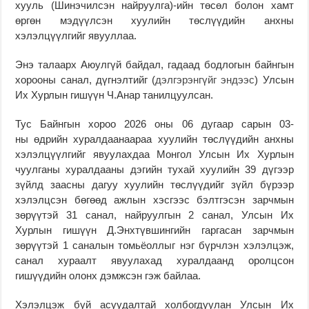
хууль (Шинэчилсэн найруулга)-ийн төсөл болон хамт
өргөн мэдүүлсэн хуулийн төслүүдийн анхны
хэлэлцүүлгийг явууллаа.
Энэ талаарх Аюулгүй байдал, гадаад бодлогын байнгын
хорооны санал, дүгнэлтийг (
дэлгэрэнгүйг эндээс
) Улсын
Их Хурлын гишүүн Ч.Анар танилцуулсан.
Тус Байнгын хороо 2026 оны 06 дугаар сарын 03-
ны өдрийн хуралдаанаараа хуулийн төслүүдийн анхны
хэлэлцүүлгийг явуулахдаа Монгол Улсын Их Хурлын
чуулганы хуралдааны дэгийн тухай хуулийн 39 дүгээр
зүйлд заасны дагуу хуулийн төслүүдийг зүйл бүрээр
хэлэлцсэн бөгөөд ажлын хэсгээс бэлтгэсэн зарчмын
зөрүүтэй 31 санал, найруулгын 2 санал, Улсын Их
Хурлын гишүүн Д.Энхтүвшингийн гаргасан зарчмын
зөрүүтэй 1 саналын томьёоллыг нэг бүрчлэн хэлэлцэж,
санал хураалт явуулахад хуралдаанд оролцсон
гишүүдийн олонх дэмжсэн гэж байлаа.
Хэлэлцэж буй асуудалтай холбогдуулан Улсын Их