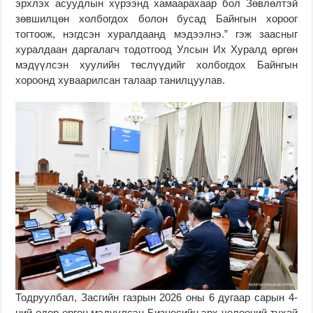
эрхлэх асуудлын хүрээнд хамаарахаар бол Зөвлөлтэй
зөвшилцөн холбогдох болон бусад Байнгын хороог
тогтоож, нэгдсэн хуралдаанд мэдээлнэ.” гэж заасныг
хуралдаан даргалагч тодотгоод Улсын Их Хуралд өргөн
мэдүүлсэн хуулийн төслүүдийг холбогдох Байнгын
хороонд хуваарилсан талаар танилцуулав.
Тодруулбал, Засгийн газрын 2026 оны 6 дугаар сарын 4-
ний өдөр өргөн мэдүүлсэн Бизнесийн эрх чөлөөний тухай