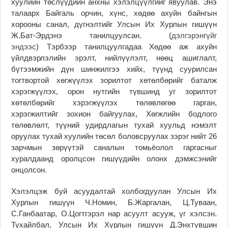
хуулийн төслүүдийн анхны хэлэлцүүлгийг явуулав. Энэ
талаарх Байгаль орчин, хүнс, хөдөө ахуйн байнгын
хорооны санал, дүгнэлтийг Улсын Их Хурлын гишүүн
Ж.Бат-Эрдэнэ танилцуулсан. (
дэлгэрэнгүйг
эндээс
) Тэрбээр танилцуулгадаа Хөдөө аж ахуйн
үйлдвэрлэлийн эрэлт, нийлүүлэлт, нөөц ашиглалт,
бүтээмжийн дүн шинжилгээ хийх, түүнд суурилсан
тогтвортой хөгжүүлэх зорилтот хөтөлбөрийг баталж
хэрэгжүүлэх, орон нутгийн түвшинд уг зорилтот
хөтөлбөрийг хэрэгжүүлэх төлөвлөгөө гарган,
хэрэгжилтийг зохион байгуулах, Хөгжлийн бодлого
төлөвлөлт, түүний удирдлагын тухай хуульд нэмэлт
оруулах тухай хуулийн төсөл боловсруулах зэрэг нийт 26
зарчмын зөрүүтэй саналын томьёолол гаргасныг
хуралдаанд оролцсон гишүүдийн олонх дэмжсэнийг
онцолсон.
Хэлэлцэж буй асуудалтай холбогдуулан Улсын Их
Хурлын гишүүн Ч.Номин, Б.Жаргалан, Ц.Туваан,
С.Ганбаатар, О.Цогтгэрэл нар асуулт асууж, үг хэлсэн.
Тухайлбал, Улсын Их Хурлын гишүүн Д.Энхтүвшин