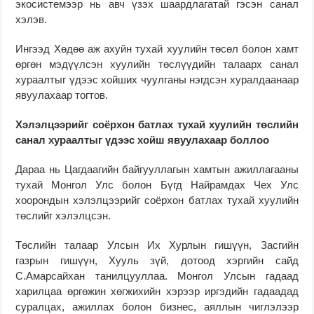
экосистемээр нь авч үзэх шаардлагатай гэсэн санал
хэлэв.
Ингээд Хөдөө аж ахуйн тухай хуулийн төсөл болон хамт
өргөн мэдүүлсэн хуулийн төслүүдийн талаарх санал
хураалтыг үдээс хойших чуулганы нэгдсэн хуралдаанаар
явуулахаар тогтов.
Хэлэлцээрийг соёрхон батлах тухай хуулийн төслийн
санал хураалтыг үдээс хойш явуулахаар боллоо
Дараа нь Цагдаагийн байгууллагын хамтын ажиллагааны
тухай Монгол Улс болон Бүгд Найрамдах Чех Улс
хоорондын хэлэлцээрийг соёрхон батлах тухай хуулийн
төслийг хэлэлцсэн.
Төслийн талаар Улсын Их Хурлын гишүүн, Засгийн
газрын гишүүн, Хууль зүй, дотоод хэргийн сайд
С.Амарсайхан танилцууллаа. Монгол Улсын гадаад
харилцаа өргөжин хөгжихийн хэрээр иргэдийн гадаадад
суралцах, ажиллах болон бизнес, аяллын чиглэлээр