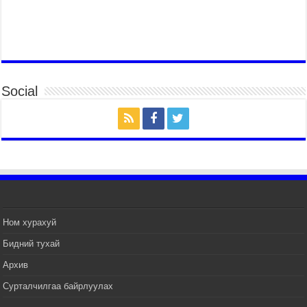
БҮГД НАЙРАМДАХ СОЛОНГОС УЛСЫН
ЕРӨНХИЙЛӨГЧ И ЖЭ МЁН-Д БАРААЛХАВ
2026 оны 7 сар 14 / 17 цаг 51 минут
ТӨРИЙН ДАЛБААНЫ ӨДӨРТ ЗОРИУЛСАН
ЦЭРГИЙН ЁСЛОЛЫН ЖАГСААЛ БОЛЛОО
Social
2026 оны 7 сар 14 / 17 цаг 47 минут
Өв соёлоо тээж яваа уяачдын галаар УИХ-ын
дарга С.Бямбацогт зочлон баяр хүргэв
2026 оны 7 сар 14 / 17 цаг 40 минут
УИХ-ын дарга С.Бямбацогт Үндэсний их баяр
наадмын нээлтэд оролцон, сурын талбай,
шагайн асарт зочиллоо
2026 оны 7 сар 14 / 17 цаг 26 минут
Монгол Улсын Их Хурлын дарга С.Бямбацогт
Ном хурахуй
баяр наадмын мэндчилгээ дэвшүүлэв
Бидний тухай
2026 оны 7 сар 14 / 17 цаг 09 минут
Архив
УИХ-ын дарга С.Бямбацогт БНХАУ-аас Монгол
Улсад суугаа Элчин сайд Шэнь Миньжуанийг
Сурталчилгаа байрлуулах
хүлээн авч уулзав