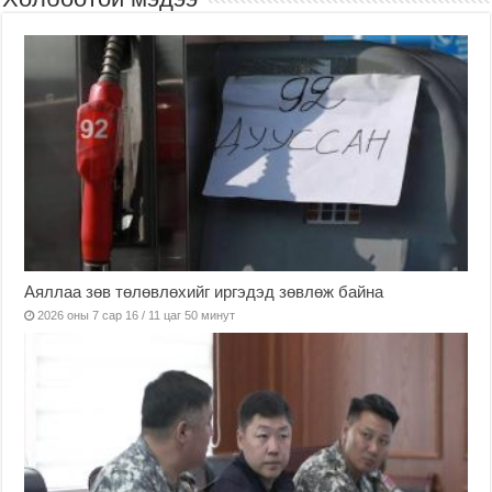
Аяллаа зөв төлөвлөхийг иргэдэд зөвлөж байна
2026 оны 7 сар 16 / 11 цаг 50 минут