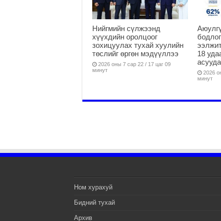
Нийгмийн сүлжээнд
Аюулгү
хүүхдийн оролцоог
бодлог
зохицуулах тухай хуулийн
ээлжит
төслийг өргөн мэдүүллээ
18 уда
асууд
2026 оны 7 сар 22 / 17 цаг 09
минут
2026 он
минут
Ном хурахуй
Бидний тухай
Архив