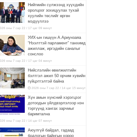
Нийгмийн сүлжээнд хүүхдийн
оролцоог зохицуулах тухай
хуулийн төслийг өргөн
мэдүүллээ
026 оны 7 сар 22 / 17 цаг 09 минут
УИХ-ын гишүүн А.Ариунзаяа
“Нээлттэй парламент” танхимд
ажиллаж, иргэдийн саналыг
сонслоо
026 оны 7 сар 22 / 17 цаг 04 минут
Нийслэлийн өвөлжилтийн
бэлтгэл ажил 50 орчим хувийн
гүйцэтгэлтэй байна
2026 оны 7 сар 22 / 14 цаг 15 минут
Хүн амын хүнсний хэрэгцээг
дотоодын үйлдвэрлэлээр нэн
тэргүүнд хангах зарчмыг
баримтална
026 оны 7 сар 22 / 14 цаг 07 минут
Аюулгүй байдал, гадаад
бодлогын байнгын хороо