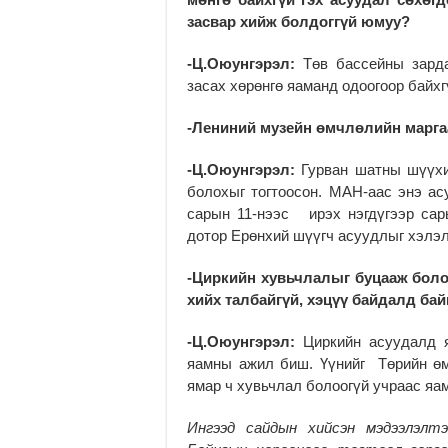
засвар хийж болдоггүй юмуу?
-Ц.Оюунгэрэл:
Төв бассейны зарда
засах хөрөнгө яаманд одоогоор байхг
-Лениний музейн өмчлөлийн марга
-Ц.Оюунгэрэл:
Гурван шатны шүүх
болохыг тогтоосон. МАН-аас энэ ас
сарын 11-нээс ирэх нэгдүгээр сары
дотор Ерөнхий шүүгч асуудлыг хэлэ
-Циркийн хувьчлалыг буцааж боло
хийх талбайгүй, хэцүү байдалд ба
-Ц.Оюунгэрэл:
Циркийн асуудалд я
яамны ажил биш. Үүнийг Төрийн өм
ямар ч хувьчлал болоогүй учраас яа
Ингээд сайдын хийсэн мэдээлэлтэй