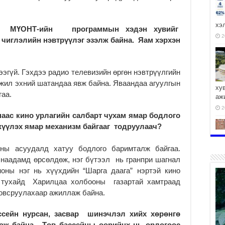
хэ
ан: МҮОНТ-ийн программын хэдэн хувийг
2
 чиглэлийн нэвтрүүлэг эзэлж байна. Яам хэрхэн
эгүй. Гэхдээ радио телевизийн өргөн нэвтрүүлгийн
жил эхний шатандаа явж байна. Яваандаа агуулгын
ху
гаа.
аж
2
наас кино урлагийн салбарт чухам ямар бодлого
жүүлэх ямар механизм байгааг тодруулаач?
ны асуудалд хатуу бодлого баримталж байгаа.
наадамд өрсөлдөж, нэг бүтээл нь гранпри шагнал
2
ноны нэг нь хүүхдийн “Шарга даага” нэртэй кино
 тухайд Харилцаа холбооны газартай хамтраад
ловсруулахаар ажиллаж байна.
ссейн нурсан, засвар шинэчлэл хийх хөрөнгө
дөж байна. Төв бассейны өөрийнх нь орлогоос