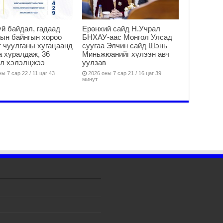
ду
2
й байдал, гадаад
Ерөнхий сайд Н.Учрал
Мо
ын байнгын хороо
БНХАУ-аас Монгол Улсад
бү
 чуулганы хугацаанд
суугаа Элчин сайд Шэнь
ни
а хуралдаж, 36
Миньжюанийг хүлээн авч
2
ал хэлэлцжээ
уулзав
ы 7 сар 22 / 11 цаг 43
2026 оны 7 сар 21 / 16 цаг 39
Тө
минут
то
2
“Э
хө
2
“Ж
2
Б.
за
за
2
Б.