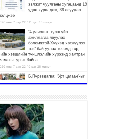
ээлжит чуулганы хугацаанд 18
удаа хуралдаж, 36 асуудал
лэлцжээ
026 оны 7 сар 22 / 11 цаг 43 минут
“4 улирлын турш үйл
ажиллагаа явуулах
боломжтой-Хүүхэд хөгжүүлэх
төв” байгуулах төсөлд төр,
вийн хэвшлийн түншлэлийн хүрээнд хамтран
иллахыг урьж байна
026 оны 7 сар 22 / 9 цаг 28 минут
Б.Пүрэвдагва: “Урт цагаан”-ыг
залуучууд чөлөөт цагаа
өнгөрүүлдэг, жуулчид зорьж
ирдэг цэг болгоно
026 оны 7 сар 21 / 16 цаг 47 минут
Тусгай замын автобус /BRT/
төслийн удирдах хорооны
ээлжит хуралдаан боллоо
2026 оны 7 сар 21 / 16 цаг 43 минут
Ерөнхий сайд Н.Учрал БНХАУ-