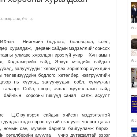
ээ мэдээлэл
,
Улс төр
2
ИХ-ын Нийгмийн бодлого, боловсрол, соёл,
өдөр хуралдаж, дөрвөн сайдын мэдээллийг сонсох
лтгааны улмаас хүрэлцэн ирээгүй учир Хүн амын
йд, Хөдөлмөрийн сайд, Эрүүл мэндийн сайдын
2
үхэд, залуучуудыг хөгжүүлэх зорилгоор хүүхдийн
ы телевизүүдийн бодлого, хөтөлбөр, нэвтрүүлгийн
эдгээр нь хүүхэд, залуучуудын соёл, хүмүүжил
 талаарх Соёл, спорт, аялал жуулчлалын сайд
, байнгын хорооны гишүүд санал хэлж, асуулт
ээс Ц.Оюунгэрэл сайдын хийсэн мэдээлэлтэй
 дундаа хөдөө орон нутгийн залууст чөлөөт цагаа
2
в, номын сан, музейн барилга байгууламж барих
ийн хөтөлбөрийн агуулга учир дутагдалтай зэрэг