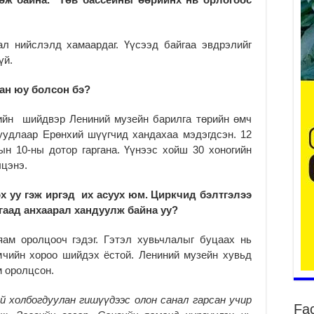
л нийслэлд хамаардаг. Үүсээд байгаа эвдрэлийг
уу
үй.
2
БҮ
ан юу болсон бэ?
ЭД
ӨР
ийн шийдвэр Лениний музейн барилга төрийн өмч
2
уудлаар Ерөнхий шүүгчид хандахаа мэдэгдсэн. 12
26
н 10-ны дотор гаргана. Үүнээс хойш 30 хоногийн
су
лцэнэ.
су
2
х уу гэж иргэд их асуух юм. Циркчид бэлтгэлээ
CO
йгаад анхаарал хандуулж байна уу?
тээ
ху
ам оролцооч гэдэг. Гэтэл хувьчлалыг буцаах нь
ир
чийн хороо шийдэх ёстой. Лениний музейн хувьд
2
м оролцсон.
Гэ
ту
 холбогдуулан гишүүдээс олон санал гарсан учир
Fa
нэ