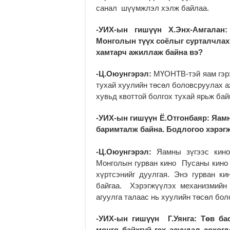
санал шүүмжлэл хэлж байлаа.
-УИХ-ын гишүүн Х.Энх-Амгал
Монголын түүх соёлыг сурталчлах
хамтарч ажиллаж байна вэ?
-Ц.Оюунгэрэл:
МҮОНТВ-тэй яам гэрэ
тухай хуулийн төсөл боловсруулах а
хувьд квоттой болгох тухай ярьж бай
-УИХ-ын гишүүн Ё.Отгонбаяр: Яам
баримталж байна. Бодлогоо хэрэг
-Ц.Оюунгэрэл:
Яамны зүгээс кино
Монголын гурван кино Пусаны кино 
хүртсэнийг дуулгая. Энэ гурван ки
байгаа. Хэрэгжүүлэх механизмийн
агуулга талаас нь хуулийн төсөл бо
-УИХ-ын гишүүн Г.Уянга: Төв ба
мөнгө байхгүй гэх асуудал сөхөг