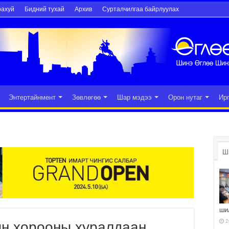
рахуй
Бидний тухай
Архив
Сурталчилгаа байрлуулах
Энтертайнмент
Зөвлөгөө
Шар мэдээ
Орон нутаг
Ир
Ш
ши
2
н хорооны хуралдаан