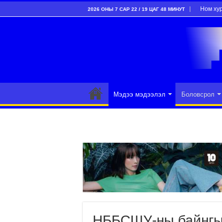
Ном ху
2026 ОНЫ 7 САР 22 / 19 ЦАГ 48 МИНУТ
Мэдээ мэдээлэл
Боловсрол
НББСШУ-ны байнгы