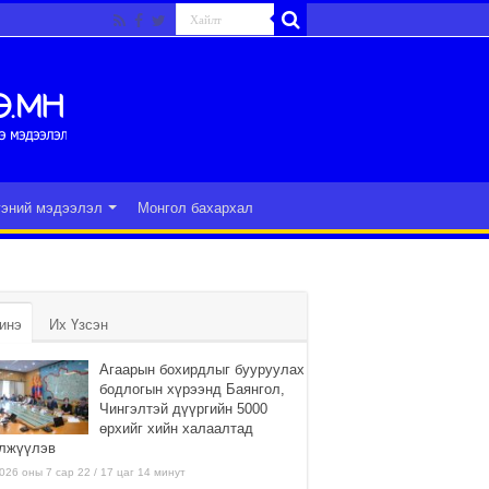
гэний мэдээлэл
Монгол бахархал
инэ
Их Үзсэн
Агаарын бохирдлыг бууруулах
бодлогын хүрээнд Баянгол,
Чингэлтэй дүүргийн 5000
өрхийг хийн халаалтад
лжүүлэв
026 оны 7 сар 22 / 17 цаг 14 минут