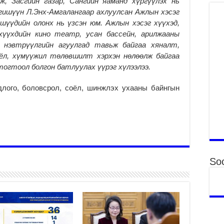
ж, Засгийн газар, Сангийн яаманд хүргүүлэх нь
2
гишүүн Л.Энх-Амгалангаар ахлуулсан Ажлын хэсэг
шүүдийн олонх нь үзсэн юм. Ажлын хэсэг хүүхэд,
Б.
ор
 хүүхдийн кино театр, усан бассейн, арилжааны
2
, нэвтрүүлгийн агуулгад тавьж байгаа хяналт,
оёл, хүмүүжил төлөвшилт хэрхэн нөлөөлж байгаа
НИ
тогтоол болгон батлуулах үүрэг хүлээлээ.
АЖ
АЖ
ХӨ
лого, боловсрол, соёл, шинжлэх ухааны байнгын
2
Ба
тэ
ду
яв
2
Soc
Б.
аж
уя
2
“С
да