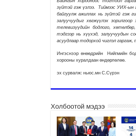
Байнгын хорооноос тогтоол гарга
зүйтэй гэж үзлээ. Тиймээс УИХ-ын 
байгуулж ажиллах нь зүйтэй гэж ги
залуучуудыг хөгжүүлэх зорилгоор
телевизүүдийн бодлого, хөтөлбөр
тэдгээр нь хүүхэд, залуучуудын с
асуудлаар тодорхой чиглэл гаргаж, 
Ингэснээр өнөөдрийн Нийгмийн бод
хорооны хуралдаан өндөрлөлөө.
эх сурвалж: ньюс.мн С.Сүрэн
Холбоотой мэдээ