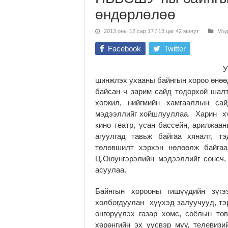
өндөрлөлөө
2013 оны 12 сар 17 / 13 цаг 42 минут
Мэд
Facebook
Twitter
У
шинжлэх ухааны байнгын хороо өнө
байсан ч зарим сайд тодорхой ша
хөгжил, нийгмийн хамгааллын са
мэдээллийг хойшлууллаа. Харин хү
кино театр, усан бассейн, арилжаан
агуулгад тавьж байгаа хяналт, т
төлөвшилт хэрхэн нөлөөлж байгаа
Ц.Оюунгэрэлийн мэдээллийг сонсч
асуулаа.
Байнгын хорооны гишүүдийн зүг
холбогдуулан хүүхэд залуучууд, тэр
өнгөрүүлэх газар хомс, соёлын тө
хөрөнгийн эх үүсвэр муу, телевиз