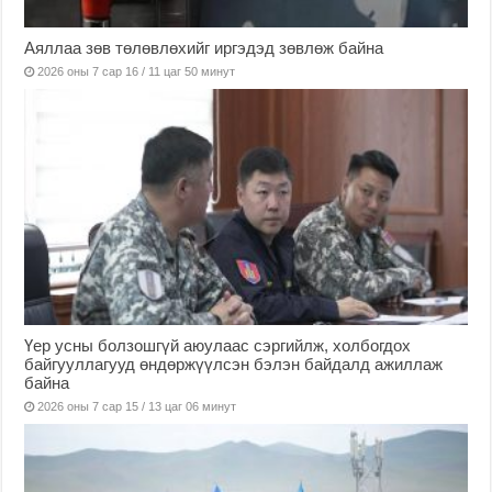
Аяллаа зөв төлөвлөхийг иргэдэд зөвлөж байна
2026 оны 7 сар 16 / 11 цаг 50 минут
Үер усны болзошгүй аюулаас сэргийлж, холбогдох
байгууллагууд өндөржүүлсэн бэлэн байдалд ажиллаж
байна
2026 оны 7 сар 15 / 13 цаг 06 минут