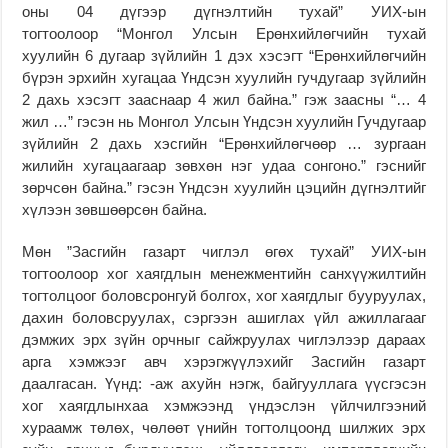
оны 04 дүгээр дүгнэлтийн тухай” УИХ-ын
тогтоолоор “Монгол Улсын Ерөнхийлөгчийн тухай
хуулийн 6 дугаар зүйлийн 1 дэх хэсэгт “Ерөнхийлөгчийн
бүрэн эрхийн хугацаа Үндсэн хуулийн гучдугаар зүйлийн
2 дахь хэсэгт зааснаар 4 жил байна.” гэж заасны “… 4
жил …” гэсэн нь Монгол Улсын Үндсэн хуулийн Гучдугаар
зүйлийн 2 дахь хэсгийн “Ерөнхийлөгчөөр … зургаан
жилийн хугацаагаар зөвхөн нэг удаа сонгоно.” гэснийг
зөрчсөн байна.” гэсэн Үндсэн хуулийн цэцийн дүгнэлтийг
хүлээн зөвшөөрсөн байна.
Мөн ”Засгийн газарт чиглэл өгөх тухай” УИХ-ын
тогтоолоор хог хаягдлын менежментийн санхүүжилтийн
тогтолцоог боловсронгуй болгох, хог хаягдлыг бууруулах,
дахин боловсруулах, сэргээн ашиглах үйл ажиллагааг
дэмжих эрх зүйн орчныг сайжруулах чиглэлээр дараах
арга хэмжээг авч хэрэгжүүлэхийг Засгийн газарт
даалгасан. Үүнд: -аж ахуйн нэгж, байгууллага үүсгэсэн
хог хаягдлынхаа хэмжээнд үндэслэн үйлчилгээний
хураамж төлөх, чөлөөт үнийн тогтолцоонд шилжих эрх