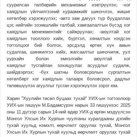
суурилсан төлбөрийн механизмыг нэвтрүүлэх; -хог
хаягдлын үйлчилгээний хураамжийг шинэчлэх, жишиг
хөтөлбөр хэрэгжүүлэх; -авто зам дагуух түр буудаллах
цэг, нийтийн эзэмшлийн талбай, хамгаалалтын бүсэд хог
хаягдлын менежментийг сайжруулах; -аюултай хог
хаягдлын тооллого хийх, бүртгэл, хяналтын нэгдсэн
тогтолцоог бий болгох, эрсдэлд өртөх хүн амын
судалгаа, шинжилгээ хийх, жагсаалтыг шинэчилж, уул
уурхайн болон эмнэлгийн аюултай хог
хаягдлыг тусгайлан зохицуулах асуудлыг судалж,
шийдвэрлэх; -бүх шатны боловсролын сургалтын
хөтөлбөрт хог хаягдлын талаарх боловсрол, дадлыг
төлөвшүүлэх агуулгыг тусган хэрэгжүүлэх зэрэг юм.
Харин ”Хуулийн төсөл буцаах тухай” УИХ-ын тогтоолоор
УИХ-ын гишүүн М.Бадамсүрэн нарын 33 гишүүнээс 2025
оны 11 дүгээр сарын 14-ний өдөр УИХ-д өргөн мэдүүлсэн
Монгол Улсын Их Хурлын чуулганы хуралдааны дэгийн
тухай хуульд нэмэлт, өөрчлөлт оруулах тухай, Монгол
Улсын Их Хурлын тухай хуульд өөрчлөлт оруулах тухай