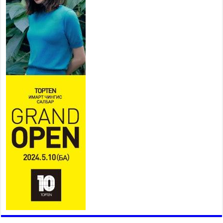
2026 оны 7 сар 15 / 11 цаг 18 минут
Үндэсний их баяр наадам
эхэллээ
2026 оны 7 сар 15 / 11 цаг 14 минут
Үер усны аюулаас сэргийлж, нийслэлийн Онцгой
байдлын газрын 162 алба хаагч үүрэг гүйцэтгэж
байна
2026 оны 7 сар 15 / 11 цаг 07 минут
Үндэсний их сурын харваанд 850 харваач цэц
мэргэнээ сорьж байна
2026 оны 7 сар 15 / 11 цаг 03 минут
Төв цэнгэлдэхийн эргэн тойронд
2026 оны 7 сар 15 / 10 цаг 58 минут
Үндэсний их баяр наадмын шагайн харваа
насанд хүрэгчдийн багийн харваагаар
үргэлжилж байна
2026 оны 7 сар 15 / 10 цаг 52 минут
Үндэсний их баяр наадмын хүчит бөхийн
барилдаан эхэллээ