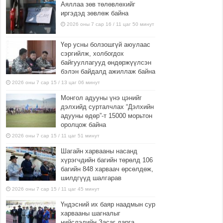
Аяллаа зөв төлөвлөхийг
иргэдэд зөвлөж байна
2026 оны 7 сар 16 / 11 цаг 50 минут
Үер усны болзошгүй аюулаас
сэргийлж, холбогдох
байгууллагууд өндөржүүлсэн
бэлэн байдалд ажиллаж байна
2026 оны 7 сар 15 / 13 цаг 06 минут
Монгол адууны үнэ цэнийг
дэлхийд сурталчлах “Дэлхийн
адууны өдөр”-т 15000 морьтон
оролцож байна
2026 оны 7 сар 15 / 11 цаг 51 минут
Шагайн харвааны насанд
хүрэгчдийн багийн төрөлд 106
багийн 848 харваач өрсөлдөж,
шилдгүүд шалгарав
2026 оны 7 сар 15 / 11 цаг 45 минут
Үндэсний их баяр наадмын сур
харвааны шагналыг
нийслэлийн Засаг дарга