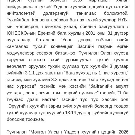
шийдвэрлэсэн тухай” Үндсэн хуулийн цэцийн дүгнэлтийг
нийтэлсэнтэй дэлгэрэнгүй танилцах боломжтой.
Тухайлбал, Конвенц соёрхон батлах тухай хуулиар НҮБ-
ын Боловсрол, шинжлэх ухаан, соёлын байгууллага /
ЮНЕСКО/-ын Ерөнхий бага хурлын 2001 оны 31 дүгээр
чуулганаар баталсан “Усан доорх соёлын өвийг
хамгаалах тухай” конвенцыг Засгийн газрын өргөн
мэдүүлснээр соёрхон баталжээ. Түүнчлэн Олон хүүхэд
төрүүлж өсгөсөн эхийг урамшуулах тухай хуульд
өөрчлөлт оруулах тухай хуулиар тус хуулийн 3 дугаар
зүйлийн 3.1.1 дэх заалтын “бага хүүхэд нь 1 нас хүрсэн,”
гэснийг, мөн зүйлийн 3.2 дахь хэсгийн “бага хүүхэд нь нэг
нас хүрэхэд” гэснийг, мөн хэсгийн “байгалийн аюулт
үзэгдэл, осол, өвчин, гэмт хэргийн улмаас” гэснийг, “1 ба
түүнээс дээш настай” гэснийг тус тус хассан бол
Эрүүгийн хуулийн зарим зүйл хүчингүй болсонд тооцох
тухай хуулиар тус хуулийн 13.14 дүгээр зүйлийг хүчингүй
болсонд тооцжээ.
Түүнчлэн ”Монгол Улсын Үндсэн хуулийн цэцийн 2026