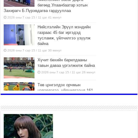
бөгөөд Улаанбаатар хотын
Захирагч Б.Пүрэвдагва гардууллаа
2026 оны 7 сар 15 / 11 цаг 41 минут
Нийслэлийн Эрүүл мэндийн
газраас 45 баг иргэдэд
тусламж, үйлчилгээ үзүүлж
байна
2026 оны 7 сар 15 / 11 цаг 30 минут
Хүчит бөхийн барилдааны
тавын даваа үргэлжилж байна
2026 оны 7 сар 15 / 11 цаг 26 минут
Төв цэнгэлдэх орчмын
цэвэрлэгээ, үйлчилгээнд 161
ажилтан, 27 техниктэй
ажиллаж байна
2026 оны 7 сар 15 / 11 цаг 22 минут
Наадмын амралтын өдрүүдэд
нийслэлийн эрүүл мэндийн
байгууллагууд дараах
хуваарийн дагуу ажиллана