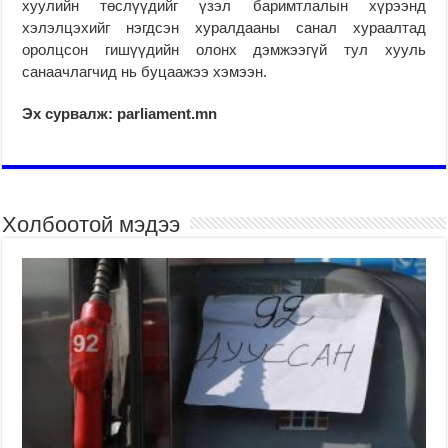
хуулийн төслүүдийг үзэл баримтлалын хүрээнд
хэлэлцэхийг нэгдсэн хуралдааны санал хураалтад
оролцсон гишүүдийн олонх дэмжээгүй тул хууль
санаачлагчид нь буцаажээ хэмээн.
Эх сурвалж: parliament.mn
Холбоотой мэдээ