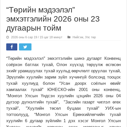
“Төрийн мэдээлэл”
эмхэтгэлийн 2026 оны 23
дугаарын тойм
2026 оны 6 сар 19 / 15 цаг 18 минут
Нийгэм
,
Улс төр
“Төрийн мэдээлэл” эмхэтгэлийн шинэ дугаарт Конвенц
соёрхон батлах тухай, Олон хүүхэд төрүүлж өсгөсөн
эхийг урамшуулах тухай хуульд өөрчлөлт оруулах тухай,
Эрүүгийн хуулийн зарим зүйл хүчингүй болсонд тооцох
тухай хуулиуд болон “Усан доорх соёлын өвийг
хамгаалах тухай” ЮНЕСКО-ийн 2001 оны конвенц,
”Монгол Улсын Үндсэн хуулийн цэцийн 2026 оны 04
дүгээр дүгнэлтийн тухай”, ”Засгийн газарт чиглэл өгөх
тухай”, ”Хуулийн төсөл буцаах тухай” УИХ-ын
тогтоолууд, “Монгол Улсын Ерөнхийлөгчийн тухай
хуулийн 6 дугаар зүйлийн 1 дэх хэсэг Монгол Улсын
Үндсэн хуулийг зөрчсөн эсэх маргааныг хянан