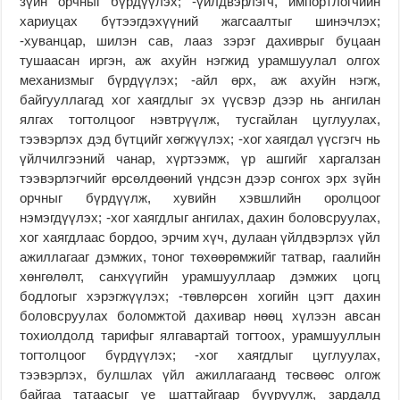
зүйн орчныг бүрдүүлэх; -үйлдвэрлэгч, импортлогчийн
хариуцах бүтээгдэхүүний жагсаалтыг шинэчлэх;
-хуванцар, шилэн сав, лааз зэрэг дахиврыг буцаан
тушаасан иргэн, аж ахуйн нэгжид урамшуулал олгох
механизмыг бүрдүүлэх; -айл өрх, аж ахуйн нэгж,
байгууллагад хог хаягдлыг эх үүсвэр дээр нь ангилан
ялгах тогтолцоог нэвтрүүлж, тусгайлан цуглуулах,
тээвэрлэх дэд бүтцийг хөгжүүлэх; -хог хаягдал үүсгэгч нь
үйлчилгээний чанар, хүртээмж, үр ашгийг харгалзан
тээвэрлэгчийг өрсөлдөөний үндсэн дээр сонгох эрх зүйн
орчныг бүрдүүлж, хувийн хэвшлийн оролцоог
нэмэгдүүлэх; -хог хаягдлыг ангилах, дахин боловсруулах,
хог хаягдлаас бордоо, эрчим хүч, дулаан үйлдвэрлэх үйл
ажиллагааг дэмжих, тоног төхөөрөмжийг татвар, гаалийн
хөнгөлөлт, санхүүгийн урамшууллаар дэмжих цогц
бодлогыг хэрэгжүүлэх; -төвлөрсөн хогийн цэгт дахин
боловсруулах боломжтой дахивар нөөц хүлээн авсан
тохиолдолд тарифыг ялгавартай тогтоох, урамшууллын
тогтолцоог бүрдүүлэх; -хог хаягдлыг цуглуулах,
тээвэрлэх, булшлах үйл ажиллагаанд төсвөөс олгож
байгаа татаасыг үе шаттайгаар бууруулж, зардалд