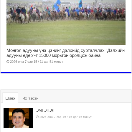
Монгол адууны үнэ цэнийг дэлхийд сурталчлах “Дэлхийн
адууны өдөр”-т 15000 морьтон оролцож байна
2026 оны 7 сар 15 / 11 цаг 51 минут
Шинэ
Их Үзсэн
ЭМГЭНЭЛ
2026 оны 7 сар 19 / 15 цаг 15 минут