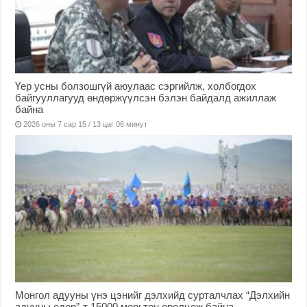
Үер усны болзошгүй аюулаас сэргийлж, холбогдох
байгууллагууд өндөржүүлсэн бэлэн байдалд ажиллаж
байна
2026 оны 7 сар 15 / 13 цаг 06 минут
Монгол адууны үнэ цэнийг дэлхийд сурталчлах “Дэлхийн
адууны өдөр”-т 15000 морьтон оролцож байна