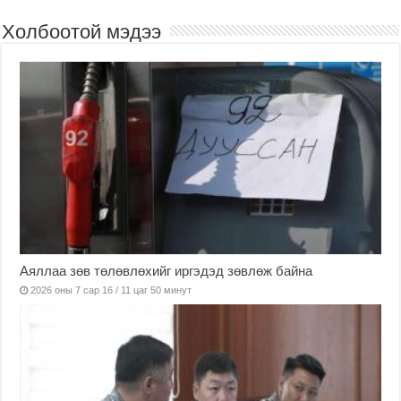
Холбоотой мэдээ
Аяллаа зөв төлөвлөхийг иргэдэд зөвлөж байна
2026 оны 7 сар 16 / 11 цаг 50 минут