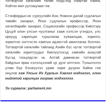
тогтвортой хөгжлийн төлөө нэгдсэнд баяртай байна.
Хойтон жил уулзацгаая гэв.
Стэнфордын их сургуулийн Ази, Номхон далай судлалын
төвийн захирал, Япон судлалын профессор, Япон
хөтөлбөрийн захирал, Социологийн профессор Киёотэрү
Цуцуй олон улсын чуулганыг хааж хэлсэн үгэндээ, улс
орнууд харилцан туршлагаа хуваалцаж, зорилго,
зорилтоо нэгтгэсэн хамтын идэвхтэй ажиллагаа боллоо.
Тогтвортой хөгжлийн тайланд Азийн бүс нутаг тогтвортой
хөгжлийн зорилтуудыг биелүүлэхэд хамгийн ахицтай
бүсэд тооцогдсон нь Алтай дамнасан тогтвортой
байдлын яриа хэлэлцээний үр дүнг илтгэнэ. Түншлэлээ
улам бүр бэхжүүлэх урам зориг дүүрэн байна гэж
онцлов
гэж Улсын Их Хурлын Хэвлэл мэдээлэл, олон
нийттэй харилцах газраас мэдээллээ.
Эх сурвалж: parliament.mn