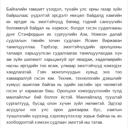
Байгалийн гамшигт үзэгдэл, тухайн улс орны газар зүйн
байршлаас үүдэлтэй эрсдэлт нөхцөл байдалд хамгийн
их өртдөг нь эмэгтэйчүүд бөгөөд тэдний санхүүгийн
боломжгүй байдал нь нэрмээс болдог гэсэн судалгааны
дүнг Стэнфордын их сургуулийн Ази, Номхон далай
судлалын төвийн зочин судлаач Ясмин Виржаван
танилцууллаа. Тэрбээр, эмэгтэйчүүдийн оролцооны
талаарх харьцуулсан судалгаагаа танилцуулахдаа хүн
ам зүйн шилжилт харьцангуй эрт явагдаж, хөдөлмөрийн
насны иргэдийн тоо өсөж, улмаар эмэгтэйчүүд нэмэгдэх
хандлагатай. Гэвч монголчуудын хувьд энэ тоо
хамааралгүй гэсэн юм. Техник, технологийн дэвшлийг
хүмүүс ашиглаж байгаа нь эдийн засгийн эрх чөлөөтэй
гэсэн үг хараахан биш. Оролцоог нэмэгдүүлэхийн тулд
манлайллыг бий болгох ёстой. Манлайлалд тууштай
сургалтууд, бусад олон хүчин зүйл нөлөөтэй. Эдгээр
асуудлыг нэг улс орон дангаараа бус, хамтын
түншлэлийн хүрээнд хэрэгжүүлэхээр зорьж байгаа нь ач
холбогдолтой хэмээн судлаач эмэгтэй иш татав.