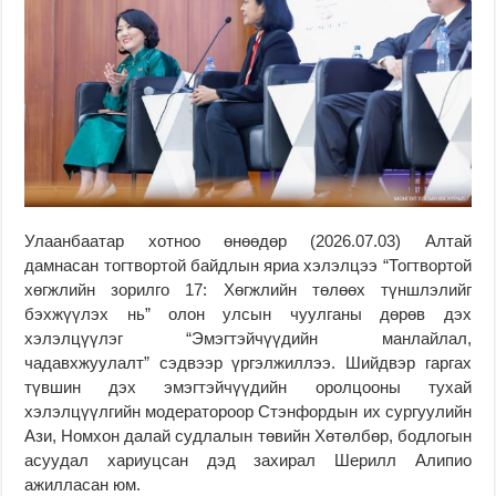
Улаанбаатар хотноо өнөөдөр (2026.07.03) Алтай
дамнасан тогтвортой байдлын яриа хэлэлцээ “Тогтвортой
хөгжлийн зорилго 17: Хөгжлийн төлөөх түншлэлийг
бэхжүүлэх нь” олон улсын чуулганы дөрөв дэх
хэлэлцүүлэг “Эмэгтэйчүүдийн манлайлал,
чадавхжуулалт” сэдвээр үргэлжиллээ. Шийдвэр гаргах
түвшин дэх эмэгтэйчүүдийн оролцооны тухай
хэлэлцүүлгийн модератороор Стэнфордын их сургуулийн
Ази, Номхон далай судлалын төвийн Хөтөлбөр, бодлогын
асуудал хариуцсан дэд захирал
Шерилл Алипио
ажилласан юм.