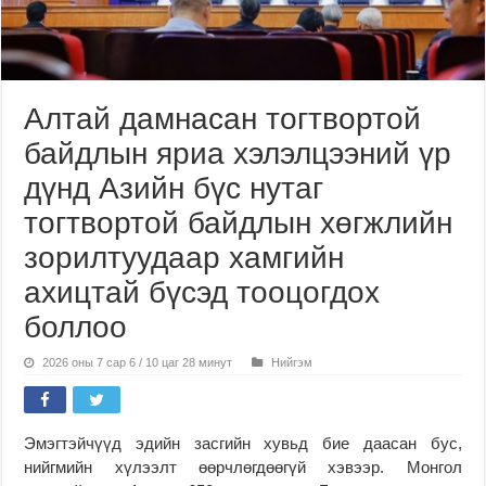
Алтай дамнасан тогтвортой
байдлын яриа хэлэлцээний үр
дүнд Азийн бүс нутаг
тогтвортой байдлын хөгжлийн
зорилтуудаар хамгийн
ахицтай бүсэд тооцогдох
боллоо
2026 оны 7 сар 6 / 10 цаг 28 минут
Нийгэм
Эмэгтэйчүүд эдийн засгийн хувьд бие даасан бус,
нийгмийн хүлээлт өөрчлөгдөөгүй хэвээр. Монгол