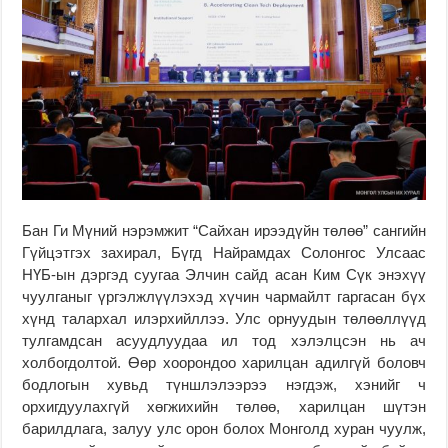
Бан Ги Мүний нэрэмжит “Сайхан ирээдүйн төлөө” сангийн
Гүйцэтгэх захирал, Бүгд Найрамдах Солонгос Улсаас
НҮБ-ын дэргэд суугаа Элчин сайд асан Ким Сүк энэхүү
чуулганыг үргэлжлүүлэхэд хүчин чармайлт гаргасан бүх
хүнд талархал илэрхийллээ. Улс орнуудын төлөөллүүд
тулгамдсан асуудлуудаа ил тод хэлэлцсэн нь ач
холбогдолтой. Өөр хоорондоо харилцан адилгүй боловч
бодлогын хувьд түншлэлээрээ нэгдэж, хэнийг ч
орхигдуулахгүй хөгжихийн төлөө, харилцан шүтэн
барилдлага, залуу улс орон болох Монголд хуран чуулж,