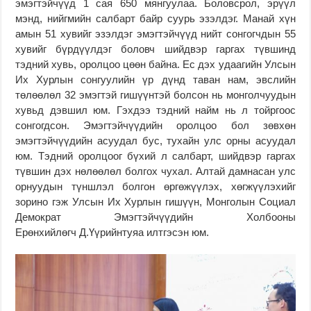
эмэгтэйчүүд 1 сая 650 мянгуулаа. Боловсрол, эрүүл
мэнд, нийгмийн салбарт байр суурь эзэлдэг. Манай хүн
амын 51 хувийг эзэлдэг эмэгтэйчүүд нийт сонгогчдын 55
хувийг бүрдүүлдэг боловч шийдвэр гаргах түвшинд
тэдний хувь, оролцоо цөөн байна. Ес дэх удаагийн Улсын
Их Хурлын сонгуулийн үр дүнд таван нам, эвслийн
төлөөлөл 32 эмэгтэй гишүүнтэй болсон нь монголчуудын
хувьд дэвшил юм. Гэхдээ тэдний найм нь л тойргоос
сонгогдсон. Эмэгтэйчүүдийн оролцоо бол зөвхөн
эмэгтэйчүүдийн асуудал бус, тухайн улс орны асуудал
юм. Тэдний оролцоог бүхий л салбарт, шийдвэр гаргах
түвшин дэх нөлөөлөл болгох чухал. Алтай дамнасан улс
орнуудын түншлэл болгон өргөжүүлэх, хөгжүүлэхийг
зорино гэж Улсын Их Хурлын гишүүн, Монголын Социал
Демократ Эмэгтэйчүүдийн Холбооны
Ерөнхийлөгч
Д.Үүрийнтуяа илтгэсэн юм.