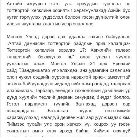
Алтайн язгуурын хэлт улс орнуудын түншлэл нь
тогтвортой хөгжлийн зорилтыг хэрэгжүүлэхэд Азийн бүс
нутаг тэргүүлэх үндэслэл болсон гэсэн дүгнэлтийг олон
улсын чуулганы хаалтын үеэр онцоллоо.
Монгол Улсад дөрөв дэх удаагаа зохион байгуулсан
“Алтай дамнасан тогтвортой байдлын яриа хэлэлцээ-
Тогтвортой хөгжлийн зорилго 17: Хөгжлийн төлөөх
түншлэлийг бэхжүүлэх нь” олон улсын чуулга
уулзалтыг хааж, Монгол Улсын 34 дэх Ерөнхий
сайд Г.Занданшатар үг хэлэхдээ, энэ удаагийн хэлэлцээ
олон чухал сэдвийн хүрээнд идэвхтэй өрнөж амжилттай
зохион байгуулагдсан явдалд нийт хамтрагчдад талархал
илэрхийлэв. Тэрбээр, өнөөдөр технологийн дэвшлийн үр
дүнд хуулийн төслийг дөрвөн секундэд бичдэг боллоо.
Гэтэл парламент түүнийг батлахад дөрвөн сар
шаардагдана. Баталсан хууль тогтоомжийг
хэрэгжүүлэхэд магадгүй дөрвөн жил зарцуулж мэдэх юм.
Тиймээс тухайн улс орон хөгжих үү, хоцрох уу гэсэн
сонголтын өмнө хүрч ирээд байна. Хиймэл оюунгүй