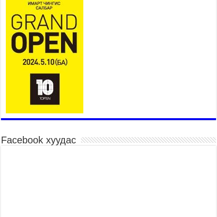
Үндэсний их сурын харваанд 850 харваач цэц
мэргэнээ сорьж байна
2026 оны 7 сар 15 / 11 цаг 03 минут
Төв цэнгэлдэхийн эргэн тойронд
2026 оны 7 сар 15 / 10 цаг 58 минут
Үндэсний их баяр наадмын шагайн харваа
насанд хүрэгчдийн багийн харваагаар
үргэлжилж байна
2026 оны 7 сар 15 / 10 цаг 52 минут
Үндэсний их баяр наадмын хүчит бөхийн
барилдаан эхэллээ
2026 оны 7 сар 15 / 10 цаг 46 минут
Facebook хуудас
Үндэсний хувцасны өдрийг тохиолдуулан
“Дээлтэй монгол наадам” боллоо
2026 оны 7 сар 15 / 10 цаг 41 минут
МОНГОЛ УЛСЫН ЕРӨНХИЙ САЙД Н.УЧРАЛ
БАЯР НААДМЫН НЭЭЛТЭД ОРОЛЦОЖ,
НААДАМЧИН ОЛОНД МЭНДЧИЛГЭЭ
ДЭВШҮҮЛЭВ