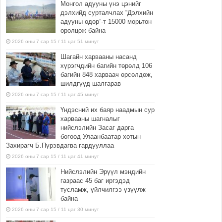
Монгол адууны үнэ цэнийг
дэлхийд сурталчлах “Дэлхийн
адууны өдөр”-т 15000 морьтон
оролцож байна
2026 оны 7 сар 15 / 11 цаг 51 минут
Шагайн харвааны насанд
хүрэгчдийн багийн төрөлд 106
багийн 848 харваач өрсөлдөж,
шилдгүүд шалгарав
2026 оны 7 сар 15 / 11 цаг 45 минут
Үндэсний их баяр наадмын сур
харвааны шагналыг
нийслэлийн Засаг дарга
бөгөөд Улаанбаатар хотын
Захирагч Б.Пүрэвдагва гардууллаа
2026 оны 7 сар 15 / 11 цаг 41 минут
Нийслэлийн Эрүүл мэндийн
газраас 45 баг иргэдэд
тусламж, үйлчилгээ үзүүлж
байна
2026 оны 7 сар 15 / 11 цаг 30 минут