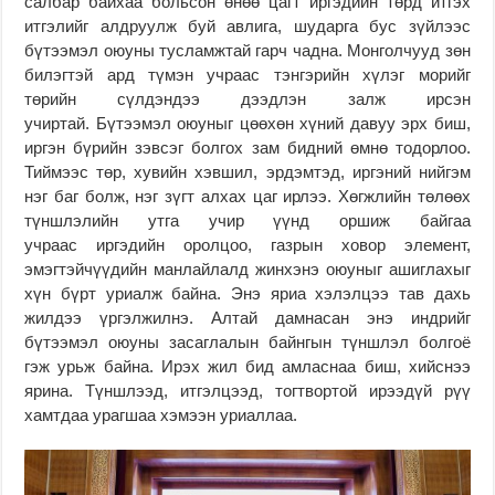
салбар байхаа больсон өнөө цагт иргэдийн төрд итгэх
итгэлийг алдруулж буй авлига, шударга бус зүйлээс
бүтээмэл оюуны тусламжтай гарч чадна. Монголчууд зөн
билэгтэй ард түмэн учраас тэнгэрийн хүлэг морийг
төрийн сүлдэндээ дээдлэн залж ирсэн
учиртай. Бүтээмэл оюуныг цөөхөн хүний давуу эрх биш,
иргэн бүрийн зэвсэг болгох зам бидний өмнө тодорлоо.
Тиймээс төр, хувийн хэвшил, эрдэмтэд, иргэний нийгэм
нэг баг болж, нэг зүгт алхах цаг ирлээ. Хөгжлийн төлөөх
түншлэлийн утга учир үүнд оршиж байгаа
учраас иргэдийн оролцоо, газрын ховор элемент,
эмэгтэйчүүдийн манлайлалд жинхэнэ оюуныг ашиглахыг
хүн бүрт уриалж байна. Энэ яриа хэлэлцээ тав дахь
жилдээ үргэлжилнэ. Алтай дамнасан энэ индрийг
бүтээмэл оюуны засаглалын байнгын түншлэл болгоё
гэж урьж байна. Ирэх жил бид амласнаа биш, хийснээ
ярина. Түншлээд, итгэлцээд, тогтвортой ирээдүй рүү
хамтдаа урагшаа хэмээн уриаллаа.