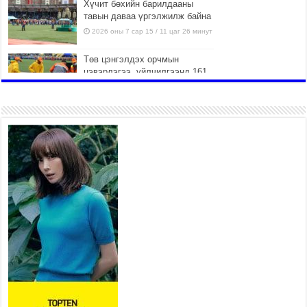
Хүчит бөхийн барилдааны
тавын даваа үргэлжилж байна
2026 оны 7 сар 15 / 11 цаг 26 минут
Төв цэнгэлдэх орчмын
цэвэрлэгээ, үйлчилгээнд 161
ажилтан, 27 техниктэй
ажиллаж байна
2026 оны 7 сар 15 / 11 цаг 22 минут
Наадмын амралтын өдрүүдэд
нийслэлийн эрүүл мэндийн
байгууллагууд дараах
хуваарийн дагуу ажиллана
2026 оны 7 сар 15 / 11 цаг 18 минут
Үндэсний их баяр наадам
эхэллээ
2026 оны 7 сар 15 / 11 цаг 14 минут
Үер усны аюулаас сэргийлж, нийслэлийн Онцгой
байдлын газрын 162 алба хаагч үүрэг гүйцэтгэж
байна
2026 оны 7 сар 15 / 11 цаг 07 минут