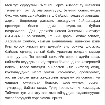
Мөн тус сургуулийн “Natural Capital Alliance” түншлэлийн
төлөөлөгч Тонг Ву энэ эрин зуунд булчинг сонгох чухал
бус, улс орнууд хүйсийн тэгш байдал, тэнцвэрт харьцааг
хэрхэн бодлогоор дэмжиж, зохицуулж байгаагаараа
өрсөлдөх болно гэдгийг тэмдэглэж буйгаа
илэрхийлсэн. Даян дэлхийн ногоон Хөгжлийн институт
(GGGI)-ын Ерөнхийлөгч, ТУЗ-ийн даргын ахлах зөвлөх,
Харилцаа холбоо, хамтын ажиллагааны шинжээч
Дэйв
Ким ногоон хөгжил рүү дэлхийн улс орнууд шилжиж,
байгаль орчинд ээлтэй байх уриалгад нэгдсэн талаар
танилцуулав. Тогтвортой хөгжлийн зорилт эдийн засаг,
нийгмийн асуудлыг шийдвэрлэн байгальд хор хохиролгүй
байхын төлөө чиглэдэг онцлогтой. Энэ чиглэлд охид,
бүсгүйчүүдийг мэргэшүүлэн хөгжүүлэх, оролцуулах,
ажлын байран дахь жендэрийн мэдрэмжтэй сонголт, ур
чадварт суурилсан бодлого хэрэгжүүлэх сорилт
тулгараад байгаа гэлээ. Үүнд төсөвлөлт ч хамаардаг.
Тиймээс тус институтээс эмэгтэйчүүдийг чадавхжуулах
хөтөлбөрүүдийг хэрэгжүүлж иржээ.