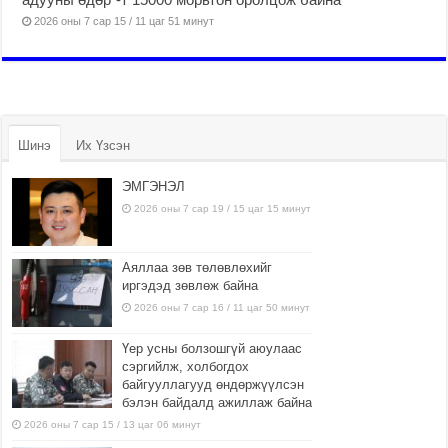
2026 оны 7 сар 15 / 11 цаг 51 минут
Шинэ
Их Үзсэн
ЭМГЭНЭЛ
2026 оны 7 сар 19 / 15 цаг 15 минут
Аяллаа зөв төлөвлөхийг
иргэдэд зөвлөж байна
2026 оны 7 сар 16 / 11 цаг 50 минут
Үер усны болзошгүй аюулаас
сэргийлж, холбогдох
байгууллагууд өндөржүүлсэн
бэлэн байдалд ажиллаж байна
2026 оны 7 сар 15 / 13 цаг 06 минут