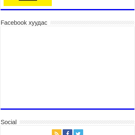
Үндэсний их баяр наадмын хүчит бөхийн
барилдаан эхэллээ
2026 оны 7 сар 15 / 10 цаг 46 минут
Facebook хуудас
Үндэсний хувцасны өдрийг тохиолдуулан
“Дээлтэй монгол наадам” боллоо
2026 оны 7 сар 15 / 10 цаг 41 минут
МОНГОЛ УЛСЫН ЕРӨНХИЙ САЙД Н.УЧРАЛ
БАЯР НААДМЫН НЭЭЛТЭД ОРОЛЦОЖ,
НААДАМЧИН ОЛОНД МЭНДЧИЛГЭЭ
ДЭВШҮҮЛЭВ
2026 оны 7 сар 14 / 17 цаг 56 минут
МОНГОЛ УЛСЫН ЕРӨНХИЙ САЙД Н.УЧРАЛ
БҮГД НАЙРАМДАХ СОЛОНГОС УЛСЫН
ЕРӨНХИЙЛӨГЧ И ЖЭ МЁН-Д БАРААЛХАВ
2026 оны 7 сар 14 / 17 цаг 51 минут
ТӨРИЙН ДАЛБААНЫ ӨДӨРТ ЗОРИУЛСАН
ЦЭРГИЙН ЁСЛОЛЫН ЖАГСААЛ БОЛЛОО
Social
2026 оны 7 сар 14 / 17 цаг 47 минут
Өв соёлоо тээж яваа уяачдын галаар УИХ-ын