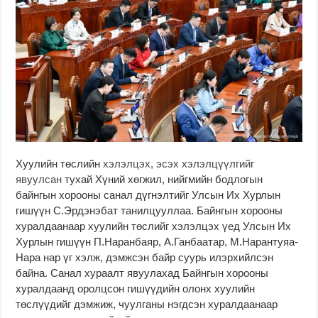
Хуулийн төслийн
хэлэлцэх, эсэх хэлэлцүүлгийг
явуулсан
тухай Хүний хөгжил, нийгмийн бодлогын
байнгын хорооны санал дүгнэлтийг Улсын Их Хурлын
гишүүн С.Эрдэнэбат танилцууллаа. Байнгын хорооны
хуралдаанаар хуулийн төслийг хэлэлцэх үед Улсын Их
Хурлын гишүүн П.Наранбаяр, А.Ганбаатар, М.Нарантуяа-
Нара нар үг хэлж, дэмжсэн байр суурь илэрхийлсэн
байна. Санал хураалт явуулахад Байнгын хорооны
хуралдаанд оролцсон гишүүдийн олонх хуулийн
төслүүдийг дэмжиж, чуулганы нэгдсэн хуралдаанаар