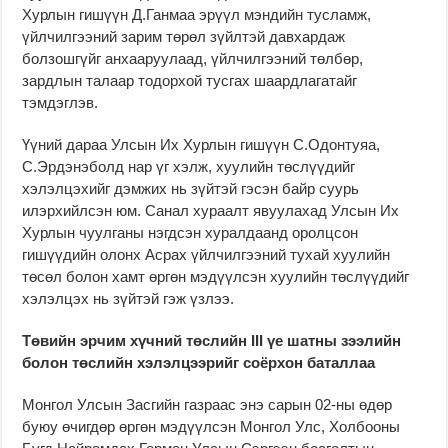
Хурлын гишүүн Д.Ганмаа эрүүл мэндийн тусламж,
үйлчилгээний зарим төрөл зүйлтэй давхардаж
болзошгүйг анхааруулаад, үйлчилгээний төлбөр,
зардлын талаар тодорхой тусгах шаардлагатайг
тэмдэглэв.
Үүний дараа Улсын Их Хурлын гишүүн С.Одонтуяа,
С.Эрдэнэболд нар үг хэлж, хуулийн төслүүдийг
хэлэлцэхийг дэмжих нь зүйтэй гэсэн байр суурь
илэрхийлсэн юм. Санал хураалт явуулахад Улсын Их
Хурлын чуулганы нэгдсэн хуралдаанд оролцсон
гишүүдийн олонх Асрах үйлчилгээний тухай хуулийн
төсөл болон хамт өргөн мэдүүлсэн хуулийн төслүүдийг
хэлэлцэх нь зүйтэй гэж үзлээ.
Төвийн эрчим хүчний төслийн
III
үе шатны зээлийн
болон төслийн хэлэлцээрийг соёрхон баталлаа
Монгол Улсын Засгийн газраас энэ сарын 02-ны өдөр
буюу өчигдөр өргөн мэдүүлсэн Монгол Улс, Холбооны