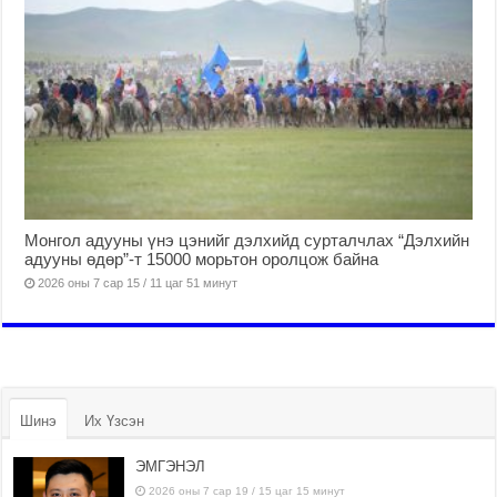
Монгол адууны үнэ цэнийг дэлхийд сурталчлах “Дэлхийн
адууны өдөр”-т 15000 морьтон оролцож байна
2026 оны 7 сар 15 / 11 цаг 51 минут
Шинэ
Их Үзсэн
ЭМГЭНЭЛ
2026 оны 7 сар 19 / 15 цаг 15 минут