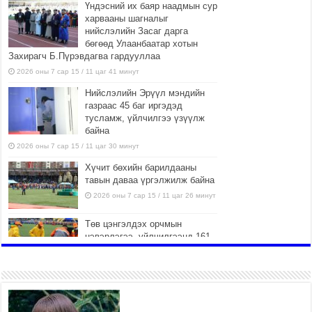
Үндэсний их баяр наадмын сур
харвааны шагналыг
нийслэлийн Засаг дарга
бөгөөд Улаанбаатар хотын
Захирагч Б.Пүрэвдагва гардууллаа
2026 оны 7 сар 15 / 11 цаг 41 минут
Нийслэлийн Эрүүл мэндийн
газраас 45 баг иргэдэд
тусламж, үйлчилгээ үзүүлж
байна
2026 оны 7 сар 15 / 11 цаг 30 минут
Хүчит бөхийн барилдааны
тавын даваа үргэлжилж байна
2026 оны 7 сар 15 / 11 цаг 26 минут
Төв цэнгэлдэх орчмын
цэвэрлэгээ, үйлчилгээнд 161
ажилтан, 27 техниктэй
ажиллаж байна
2026 оны 7 сар 15 / 11 цаг 22 минут
Наадмын амралтын өдрүүдэд
нийслэлийн эрүүл мэндийн