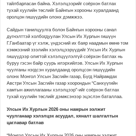
тайлбарласан байна. Хэлэлцээрийг соёрхон батлах
тухай хуулийн төслийг Байнгын хорооны хуралдаанд
оролцон гишүүдийн олонх дэмжжээ.
Сайдын танилцуулга болон Байнгын хорооны санал
дүгнэлттэй холбогдуулан Улсын Их Хурлын гишүүн
Г.Ганбаатар үг хэлж, үндэсний их баяр наадмын өмнө том
хэмжээний зээлийн хэлэлцээрүүдийг Улсын Их Хурлын
гишүүдээр олигтой хэлэлцүүлэлгүй соёрхон батлах нь
буруу гэсэн байр суурь илэрхийлэв. Улсын Их Хурлын
чуулганы нэгдсэн хуралдаанд оролцсон гишүүдийн
олонх Монгол Улсын Засгийн газар, Бүгд Найрамдах
Австри Улсын Засгийн газар хоорондын “Санхүүгийн
хамтын ажиллагааны хэлэлцээр”-ийг соёрхон батлах
тухай хуулийн төслийг дэмжсэнээр эцэслэн баталлаа.
Улсын Их Хурлын 2026 оны намрын ээлжит
чуулганаар хэлэлцэх асуудал, хяналт шалгалтын
цаглавар батлав
“Монгол Улсын Их Хурлын 2026 оны намрын ээлжит