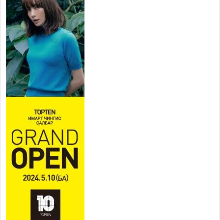
байгууллагууд дараах
хуваарийн дагуу ажиллана
2026 оны 7 сар 15 / 11 цаг 18 минут
Үндэсний их баяр наадам
эхэллээ
2026 оны 7 сар 15 / 11 цаг 14 минут
Үер усны аюулаас сэргийлж, нийслэлийн Онцгой
байдлын газрын 162 алба хаагч үүрэг гүйцэтгэж
байна
2026 оны 7 сар 15 / 11 цаг 07 минут
Үндэсний их сурын харваанд 850 харваач цэц
мэргэнээ сорьж байна
2026 оны 7 сар 15 / 11 цаг 03 минут
Төв цэнгэлдэхийн эргэн тойронд
2026 оны 7 сар 15 / 10 цаг 58 минут
Үндэсний их баяр наадмын шагайн харваа
насанд хүрэгчдийн багийн харваагаар
үргэлжилж байна
2026 оны 7 сар 15 / 10 цаг 52 минут