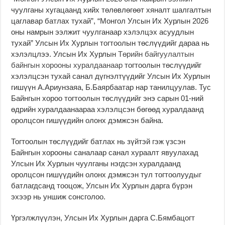
чуулганы хугацаанд хийх төлөвлөгөөт хяналт шалгалтын
цаглавар батлах тухай”, “Монгол Улсын Их Хурлын 2026
оны намрын ээлжит чуулганаар хэлэлцэх асуудлын
тухай” Улсын Их Хурлын тогтоолын төслүүдийг дараа нь
хэлэлцлээ. Улсын Их Хурлын
Төрийн байгуулалтын
байнгын хорооны хуралдаанаар
тогтоолын төслүүдийг
хэлэлцсэн тухай санал дүгнэлтүүдийг Улсын Их Хурлын
гишүүн А.Ариунзаяа, Б.Баярбаатар нар танилцуулав. Тус
Байнгын хороо тогтоолын төслүүдийг энэ сарын 01-ний
өдрийн хуралдаанаараа хэлэлцсэн бөгөөд хуралдаанд
оролцсон гишүүдийн олонх дэмжсэн байна.
Тогтоолын төслүүдийг батлах нь зүйтэй гэж үзсэн
Байнгын хорооны саналаар санал хураалт явуулахад
Улсын Их Хурлын чуулганы нэгдсэн хуралдаанд
оролцсон гишүүдийн олонх дэмжсэн тул тогтоолуудыг
батлагдсанд тооцож, Улсын Их Хурлын дарга бүрэн
эхээр нь уншиж сонсголоо.
Үргэлжлүүлэн, Улсын Их Хурлын дарга С.Бямбацогт