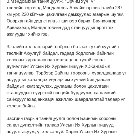
З.Мэндсайхан танилцуулж, “Эрчим хүч IV”
төслийн хүрээнд Мандалговь-Арвайхээр чиглэлийн 287
км урт, 220 кВт-ын цахилгаан дамжуулах агаарын шугам,
Өвөрхангайн дэд станцыг шинээр барих, Баянхонгор,
Арвайхээр, Мандалговийн дэд станцуудыг өргөтгөх
ажлуудыг хийнэ гэв.
Зээлийн хэлэлцээрийг соёрхон батлах тухай хуулийн
төслийг
Аюулгүй байдал, гадаад бодлогын байнгын
хорооны хуралдаанаар
хэлэлцсэн тухай санал
дүгнэлтийг Улсын Их Хурлын гишүүн Х.Жангабыл
танилцуулав. Тэрбээр Байнгын хорооны хуралдаанаар уг
асуудлыг хэлэлцэх үед эрчим хүчний бие даасан
байдлыг нэмэгдүүлэх, дулааны болон цахилгаан
станцуудын нүүрсний нөөцийг бүрдүүлж, хангамжийг
сайжруулахад анхаарч ажиллах шаардлагатай талаар үг
хэлсэн байна.
Засгийн газрын танилцуулга болон Байнгын хорооны
санал дүгнэлтийн талаар Улсын Их Хурлын гишүүд
асуулт асууж, үг хэлсэнгүй. Харин Улсын Их Хурлын