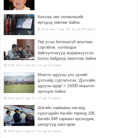
Аяллаа зөв төлөвлөхийг
иргэдэд зөвлөж байна
2026 оны 7 сар 16 / 11 цаг 50 минут
Үер усны болзошгүй аюулаас
сэргийлж, холбогдох
байгууллагууд өндөржүүлсэн
бэлэн байдалд ажиллаж байна
2026 оны 7 сар 15 / 13 цаг 06 минут
Монгол адууны үнэ цэнийг
дэлхийд сурталчлах “Дэлхийн
адууны өдөр”-т 15000 морьтон
оролцож байна
2026 оны 7 сар 15 / 11 цаг 51 минут
Шагайн харвааны насанд
хүрэгчдийн багийн төрөлд 106
багийн 848 харваач өрсөлдөж,
шилдгүүд шалгарав
2026 оны 7 сар 15 / 11 цаг 45 минут