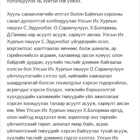
хэлэлцүүлэх нь зүйтэй гэж үзжээ.
Хууль санаачлагчийн илтгэл болон Байнгын хорооны
санал дүгнэлттэй холбогдуулан Улсын Их Хурлын
гишүүн С.Эрдэнэбат, О.Саранчулуун, Х.Болормаа,
Д.Ганмаа нар асуулт асууж, хариулт авлаа. Улсын Их
Хурлын гишүүн С.Эрдэнэбат үйлдвэрийн осол,
мэргэжлээс шалтгаалах өвчнөөс болж шаналж, ар
гэрийнхнийхээ асрамж, халамжид орсон хүмүүс олон
байдгийг дурдан, хуулийн төслийг дэмжиж байгаагаа
хэлсэн бол Улсын Их Хурлын гишүүн О.Саранчулуун
үйлчлүүлэгчийн сэтгэл зүй, нийгмийн хамгаалал
шаардлагатай болсон тохиолдлыг хэрхэн тодорхойлох,
асрагчдыг хэрхэн бэлдэх, хөгжлийн бэрхшээлтэй
хүүхдүүдийн халамжийн төвүүдийн үйл ажиллагааг
хэрхэн зохицуулах талаар асуулт асууж, хариулт авсан
юм. Мөн Улсын Их Хурлын гишүүн Х.Болормаа иргэд,
олон нийтэд мэдээлэл өгөх зорилгоор энэ төрлийн
үйлчилгээний төрөл, ангилал ямар байх, асрах
үйлчилгээний төвүүдийг хэрхэн байгуулах тухай асууж,
хуулийн төслийг дэмжинэ гэдгээ хэллээ. Улсын Их