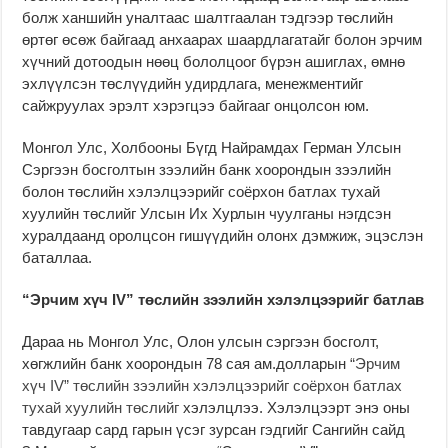
болж ханшийн уналтаас шалтгаалан тэдгээр төслийн
өртөг өсөж байгаад анхаарах шаардлагатайг болон эрчим
хүчний дотоодын нөөц бололцоог бүрэн ашиглах, өмнө
эхлүүлсэн төслүүдийн удирдлага, менежментийг
сайжруулах эрэлт хэрэгцээ байгааг онцолсон юм.
Монгол Улс, Холбооны Бүгд Найрамдах Герман Улсын
Сэргээн босголтын зээлийн банк хоорондын зээлийн
болон төслийн хэлэлцээрийг соёрхон батлах тухай
хуулийн төслийг Улсын Их Хурлын чуулганы нэгдсэн
хуралдаанд оролцсон гишүүдийн олонх дэмжиж, эцэслэн
баталлаа.
“Эрчим хүч IV” төслийн зээлийн хэлэлцээрийг батлав
Дараа нь Монгол Улс, Олон улсын сэргээн босголт,
хөгжлийн банк хоорондын 78 сая ам.долларын
“Эрчим
хүч IV” төслийн зээлийн хэлэлцээрийг
соёрхон батлах
тухай хуулийн төслийг
хэлэлцлээ. Хэлэлцээрт энэ оны
тавдугаар сард гарын үсэг зурсан гэдгийг Сангийн сайд