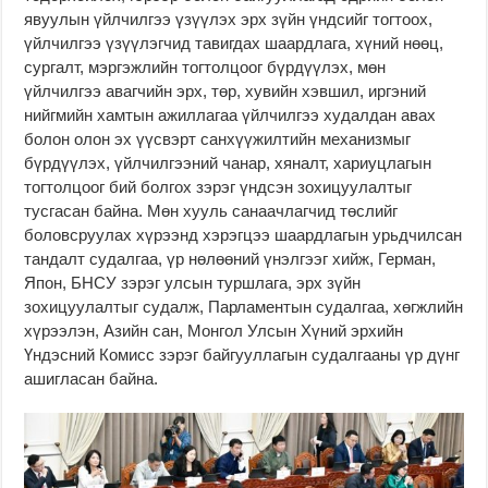
явуулын үйлчилгээ үзүүлэх эрх зүйн үндсийг тогтоох,
үйлчилгээ үзүүлэгчид тавигдах шаардлага, хүний нөөц,
сургалт, мэргэжлийн тогтолцоог бүрдүүлэх, мөн
үйлчилгээ авагчийн эрх, төр, хувийн хэвшил, иргэний
нийгмийн хамтын ажиллагаа үйлчилгээ худалдан авах
болон олон эх үүсвэрт санхүүжилтийн механизмыг
бүрдүүлэх, үйлчилгээний чанар, хяналт, хариуцлагын
тогтолцоог бий болгох зэрэг үндсэн зохицуулалтыг
тусгасан байна. Мөн хууль санаачлагчид төслийг
боловсруулах хүрээнд хэрэгцээ шаардлагын урьдчилсан
тандалт судалгаа, үр нөлөөний үнэлгээг хийж, Герман,
Япон, БНСУ зэрэг улсын туршлага, эрх зүйн
зохицуулалтыг судалж, Парламентын судалгаа, хөгжлийн
хүрээлэн, Азийн сан, Монгол Улсын Хүний эрхийн
Үндэсний Комисс зэрэг байгууллагын судалгааны үр дүнг
ашигласан байна.