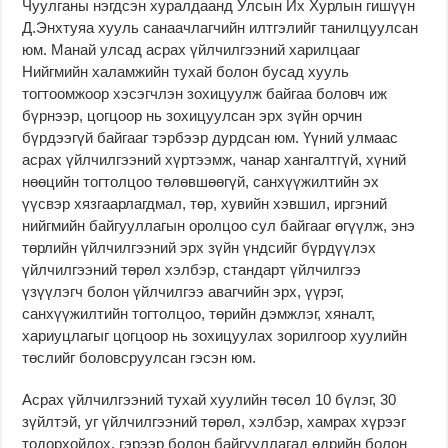
Чуулганы нэгдсэн хуралдаанд Улсын Их Хурлын гишүүн
Д.Энхтуяа хууль санаачлагчийн илтгэлийг танилцуулсан
юм. Манай улсад асрах үйлчилгээний харилцааг
Нийгмийн халамжийн тухай болон бусад хууль
тогтоомжоор хэсэгчлэн зохицуулж байгаа боловч иж
бүрнээр, цогцоор нь зохицуулсан эрх зүйн орчин
бүрдээгүй байгааг тэрбээр дурдсан юм. Үүний улмаас
асрах үйлчилгээний хүртээмж, чанар хангалтгүй, хүний
нөөцийн тогтолцоо төлөвшөөгүй, санхүүжилтийн эх
үүсвэр хязгаарлагдмал, төр, хувийн хэвшил, иргэний
нийгмийн байгууллагын оролцоо сул байгааг өгүүлж, энэ
төрлийн үйлчилгээний эрх зүйн үндсийг бүрдүүлэх
үйлчилгээний төрөл хэлбэр, стандарт үйлчилгээ
үзүүлэгч болон үйлчилгээ авагчийн эрх, үүрэг,
санхүүжилтийн тогтолцоо, төрийн дэмжлэг, хяналт,
хариуцлагыг цогцоор нь зохицуулах зорилгоор хуулийн
төслийг боловсруулсан гэсэн юм.
Асрах үйлчилгээний тухай хуулийн төсөл 10 бүлэг, 30
зүйлтэй, уг үйлчилгээний төрөл, хэлбэр, хамрах хүрээг
тодорхойлох, гэрээр болон байгууллагад өдрийн болон