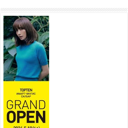
“4 улирлын турш үйл
ажиллагаа явуулах
боломжтой-Хүүхэд хөгжүүлэх
төв” байгуулах төсөлд төр,
хувийн хэвшлийн түншлэлийн хүрээнд хамтран
ажиллахыг урьж байна
2026 оны 7 сар 22 / 9 цаг 28 минут
Б.Пүрэвдагва: “Урт цагаан”-ыг
залуучууд чөлөөт цагаа
өнгөрүүлдэг, жуулчид зорьж
ирдэг цэг болгоно
2026 оны 7 сар 21 / 16 цаг 47 минут
Тусгай замын автобус /BRT/ төслийн удирдах
хорооны ээлжит хуралдаан боллоо
2026 оны 7 сар 21 / 16 цаг 43 минут
Ерөнхий сайд Н.Учрал БНХАУ-аас Монгол Улсад
суугаа Элчин сайд Шэнь Миньжюанийг хүлээн
авч уулзав
2026 оны 7 сар 21 / 16 цаг 39 минут
БҮГД НАЙРАМДАХ ТАЖИКИСТАН УЛСТАЙ
ЭДИЙН ЗАСГИЙН ХАМТЫН АЖИЛЛАГААГ
ӨРГӨЖҮҮЛНЭ