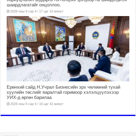
шаардлагатайг онцоллоо.
2026 оны 6 сар 4 / 17 цаг 10 минут
Ерөнхий сайд Н.Учрал Бизнесийн эрх чөлөөний тухай
хуулийн төслийг яаралтай горимоор хэлэлцүүлэхээр
УИХ-д өргөн барилаа
2026 оны 6 сар 4 / 16 цаг 42 минут