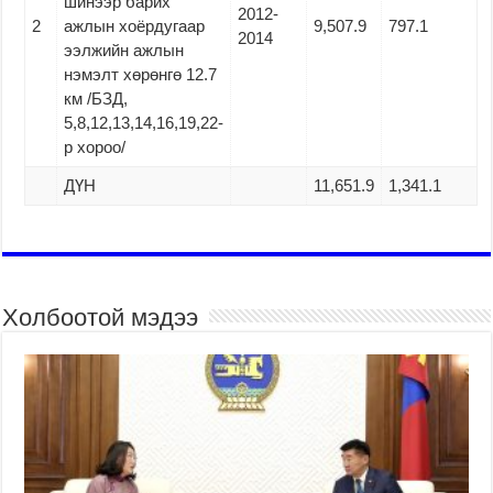
шинээр барих
2012-
2
ажлын хоёрдугаар
9,507.9
797.1
2014
ээлжийн ажлын
нэмэлт хөрөнгө 12.7
км /БЗД,
5,8,12,13,14,16,19,22-
р хороо/
ДҮН
11,651.9
1,341.1
Холбоотой мэдээ