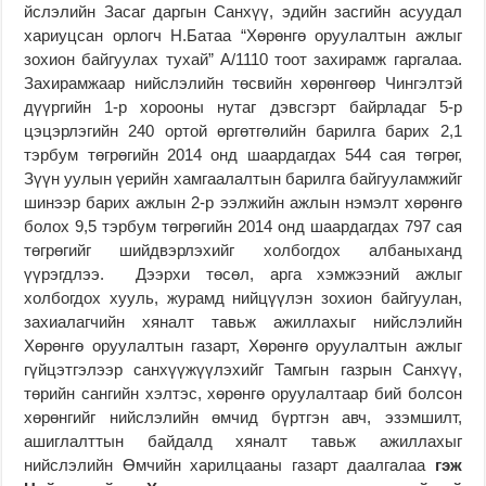
йслэлийн Засаг даргын Санхүү, эдийн засгийн асуудал
хариуцсан орлогч Н.Батаа “Хөрөнгө оруулалтын ажлыг
зохион байгуулах тухай” А/1110 тоот захирамж гаргалаа.
Захирамжаар нийслэлийн төсвийн хөрөнгөөр Чингэлтэй
дүүргийн 1-р хорооны нутаг дэвсгэрт байрладаг 5-р
цэцэрлэгийн 240 ортой өргөтгөлийн барилга барих 2,1
тэрбум төгрөгийн 2014 онд шаардагдах 544 сая төгрөг,
Зүүн уулын үерийн хамгаалалтын барилга байгууламжийг
шинээр барих ажлын 2-р ээлжийн ажлын нэмэлт хөрөнгө
болох 9,5 тэрбум төгрөгийн 2014 онд шаардагдах 797 сая
төгрөгийг шийдвэрлэхийг холбогдох албаныханд
үүрэгдлээ. Дээрхи төсөл, арга хэмжээний ажлыг
холбогдох хууль, журамд нийцүүлэн зохион байгуулан,
захиалагчийн хяналт тавьж ажиллахыг нийслэлийн
Хөрөнгө оруулалтын газарт, Хөрөнгө оруулалтын ажлыг
гүйцэтгэлээр санхүүжүүлэхийг Тамгын газрын Санхүү,
төрийн сангийн хэлтэс, хөрөнгө оруулалтаар бий болсон
хөрөнгийг нийслэлийн өмчид бүртгэн авч, эзэмшилт,
ашиглалттын байдалд хяналт тавьж ажиллахыг
нийслэлийн Өмчийн харилцааны газарт даалгалаа
гэж