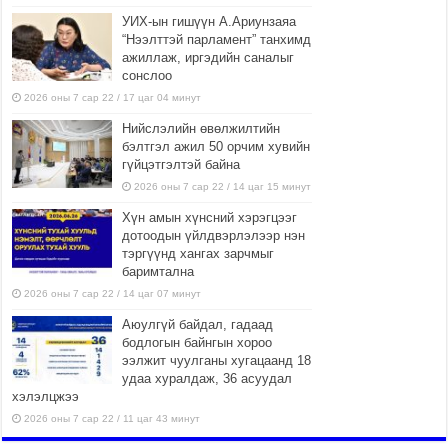
УИХ-ын гишүүн А.Ариунзаяа
“Нээлттэй парламент” танхимд
ажиллаж, иргэдийн саналыг
сонслоо
2026 оны 7 сар 22 / 17 цаг 04 минут
Нийслэлийн өвөлжилтийн
бэлтгэл ажил 50 орчим хувийн
гүйцэтгэлтэй байна
2026 оны 7 сар 22 / 14 цаг 15 минут
Хүн амын хүнсний хэрэгцээг
дотоодын үйлдвэрлэлээр нэн
тэргүүнд хангах зарчмыг
баримтална
2026 оны 7 сар 22 / 14 цаг 07 минут
Аюулгүй байдал, гадаад
бодлогын байнгын хороо
ээлжит чуулганы хугацаанд 18
удаа хуралдаж, 36 асуудал
хэлэлцжээ
2026 оны 7 сар 22 / 11 цаг 43 минут