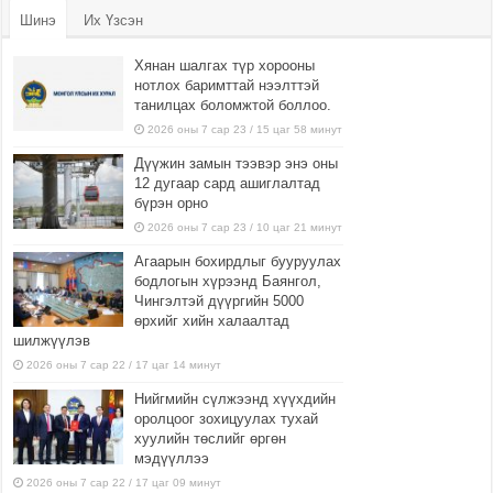
Шинэ
Их Үзсэн
Хянан шалгах түр хорооны
нотлох баримттай нээлттэй
танилцах боломжтой боллоо.
2026 оны 7 сар 23 / 15 цаг 58 минут
Дүүжин замын тээвэр энэ оны
12 дугаар сард ашиглалтад
бүрэн орно
2026 оны 7 сар 23 / 10 цаг 21 минут
Агаарын бохирдлыг бууруулах
бодлогын хүрээнд Баянгол,
Чингэлтэй дүүргийн 5000
өрхийг хийн халаалтад
шилжүүлэв
2026 оны 7 сар 22 / 17 цаг 14 минут
Нийгмийн сүлжээнд хүүхдийн
оролцоог зохицуулах тухай
хуулийн төслийг өргөн
мэдүүллээ
2026 оны 7 сар 22 / 17 цаг 09 минут