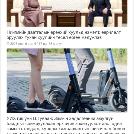
Нийгмийн даатгалын ерөнхий хуульд нэмэлт, өөрчлөлт
оруулах тухай хуулийн төсөл өргөн мэдүүлэв
2026 оны 6 сар 4 / 17 цаг 36 минут
УИХ гишүүн Ц.Туваан: Замын хөдөлгөөний аюулгүй
байдлыг сайжруулахад эрх зүйн зохицуулалтаас гадна
замын стандарт, хурдны хязгаарлалтын шинэчлэл болон
хариуцлагын шударга тогтолцоог цогцоор нь шийдвэрлэх