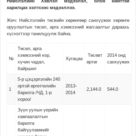
Нийслэлийн Хэвлэл мэдээлэл, олон нийттэй
харилцах хэлтсээс мэдээллээ.
Жич: Нийслэлийн төсвийн хөрөнгөөр санхүүжих хөрөнгө
оруулалтын төсөл, арга хэмжээний жагсаалтыг дараахь
хүснэгтээр танилцуулж байна.
Төсөл, арга
хэмжээний нэр,
Төсөвт
2014 онд
№
Хугацаа
хүчин чадал,
өртөг
санхүүжих
байршил
5-р цэцэрлэгийн 240
ортой өргөтгөлийн
2013-
1
2,144.0
544.0
барилга /ЧД, 1-р
2014
хороо/
Зүүн уулын үерийн
хамгаалалтын
барилга
байгууламжийг