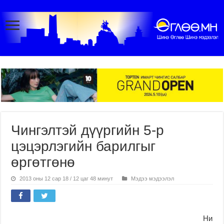
Чингэлтэй дүүргийн 5-р
цэцэрлэгийн барилгыг
өргөтгөнө
2013 оны 12 сар 18 / 12 цаг 48 минут
Мэдээ мэдээлэл
Ни