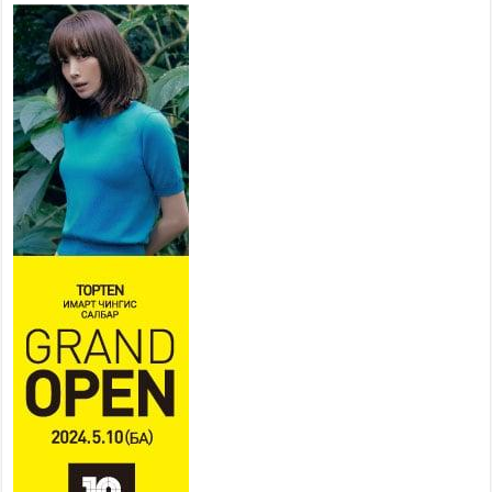
төв” байгуулах төсөлд төр,
хувийн хэвшлийн түншлэлийн хүрээнд хамтран
ажиллахыг урьж байна
2026 оны 7 сар 22 / 9 цаг 28 минут
Б.Пүрэвдагва: “Урт цагаан”-ыг
залуучууд чөлөөт цагаа
өнгөрүүлдэг, жуулчид зорьж
ирдэг цэг болгоно
2026 оны 7 сар 21 / 16 цаг 47 минут
Тусгай замын автобус /BRT/ төслийн удирдах
хорооны ээлжит хуралдаан боллоо
2026 оны 7 сар 21 / 16 цаг 43 минут
Ерөнхий сайд Н.Учрал БНХАУ-аас Монгол Улсад
суугаа Элчин сайд Шэнь Миньжюанийг хүлээн
авч уулзав
2026 оны 7 сар 21 / 16 цаг 39 минут
БҮГД НАЙРАМДАХ ТАЖИКИСТАН УЛСТАЙ
ЭДИЙН ЗАСГИЙН ХАМТЫН АЖИЛЛАГААГ
ӨРГӨЖҮҮЛНЭ
2026 оны 7 сар 21 / 16 цаг 34 минут