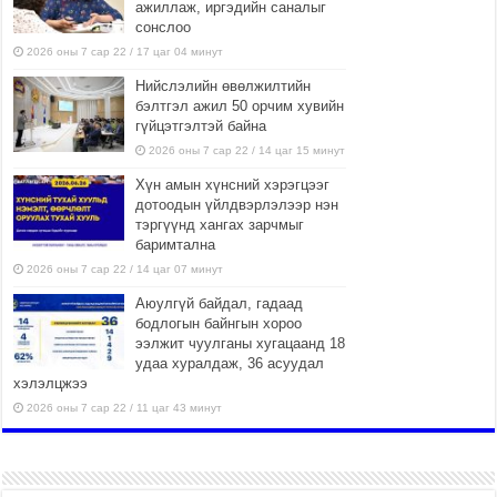
ажиллаж, иргэдийн саналыг
сонслоо
2026 оны 7 сар 22 / 17 цаг 04 минут
Нийслэлийн өвөлжилтийн
бэлтгэл ажил 50 орчим хувийн
гүйцэтгэлтэй байна
2026 оны 7 сар 22 / 14 цаг 15 минут
Хүн амын хүнсний хэрэгцээг
дотоодын үйлдвэрлэлээр нэн
тэргүүнд хангах зарчмыг
баримтална
2026 оны 7 сар 22 / 14 цаг 07 минут
Аюулгүй байдал, гадаад
бодлогын байнгын хороо
ээлжит чуулганы хугацаанд 18
удаа хуралдаж, 36 асуудал
хэлэлцжээ
2026 оны 7 сар 22 / 11 цаг 43 минут
“4 улирлын турш үйл
ажиллагаа явуулах
боломжтой-Хүүхэд хөгжүүлэх