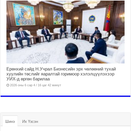
Ерөнхий сайд Н.Учрал Бизнесийн эрх чөлөөний тухай
хуулийн төслийг яаралтай горимоор хэлэлцүүлэхээр
УИХ-д өргөн барилаа
2026 оны 6 сар 4 / 16 цаг 42 минут
Шинэ
Их Үзсэн