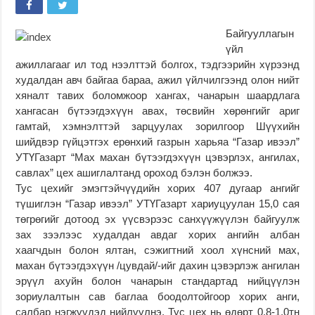
Байгууллагын
үйл
ажиллагааг ил тод нээлттэй болгох, тэдгээрийн хүрээнд
худалдан авч байгаа бараа, ажил үйлчилгээнд олон нийт
хяналт тавих боломжоор хангах, чанарын шаардлага
хангасан бүтээгдэхүүн авах, төсвийн хөрөнгийг ариг
гамтай, хэмнэлттэй зарцуулах зорилгоор Шүүхийн
шийдвэр гүйцэтгэх ерөнхий газрын харьяа “Газар ивээл”
УТҮГазарт “Мах махан бүтээгдэхүүн цэвэрлэх, ангилах,
савлах” цех ашиглалтанд ороход бэлэн болжээ.
Тус цехийг эмэгтэйчүүдийн хорих 407 дугаар ангийг
түшиглэн “Газар ивээл” УТҮГазарт хариуцуулан 15,0 сая
төгрөгийг дотоод эх үүсвэрээс санхүүжүүлэн байгуулж
зах зээлээс худалдан авдаг хорих ангийн албан
хаагчдын болон ялтан, сэжигтний хоол хүнсний мах,
махан бүтээгдэхүүн /цувдай/-ийг дахин цэвэрлэж ангилан
эрүүл ахуйн болон чанарын стандартад нийцүүлэн
зориулалтын сав баглаа боодолтойгоор хорих анги,
салбар нэгжүүдэд нийлүүлнэ. Тус цех нь өдөрт 0,8-1,0тн