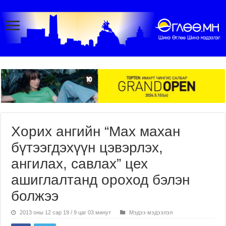
Хорих ангийн “Мах махан
бүтээгдэхүүн цэвэрлэх,
ангилах, савлах” цех
ашиглалтанд ороход бэлэн
болжээ
2013 оны 12 сар 19 / 9 цаг 03 минут
Мэдээ мэдээлэл