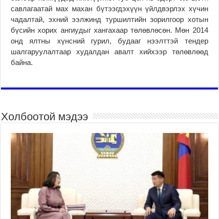
савлагаатай мах махан бүтээгдэхүүн үйлдвэрлэх хүчин
чадалтай, эхний ээлжинд туршилтийн зорилгоор хотын
бүсийн хорих ангиудыг хангахаар төлөвлөсөн. Мөн 2014
онд ялтны хүнсний гурил, будааг нээлттэй тендер
шалгаруулалтаар худалдан авалт хийхээр төлөвлөөд
байна.
Холбоотой мэдээ