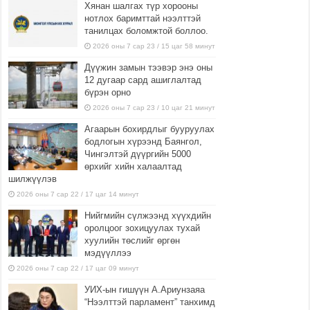
Хянан шалгах түр хорооны
нотлох баримттай нээлттэй
танилцах боломжтой боллоо.
2026 оны 7 сар 23 / 15 цаг 58 минут
Дүүжин замын тээвэр энэ оны
12 дугаар сард ашиглалтад
бүрэн орно
2026 оны 7 сар 23 / 10 цаг 21 минут
Агаарын бохирдлыг бууруулах
бодлогын хүрээнд Баянгол,
Чингэлтэй дүүргийн 5000
өрхийг хийн халаалтад
шилжүүлэв
2026 оны 7 сар 22 / 17 цаг 14 минут
Нийгмийн сүлжээнд хүүхдийн
оролцоог зохицуулах тухай
хуулийн төслийг өргөн
мэдүүллээ
2026 оны 7 сар 22 / 17 цаг 09 минут
УИХ-ын гишүүн А.Ариунзаяа
“Нээлттэй парламент” танхимд