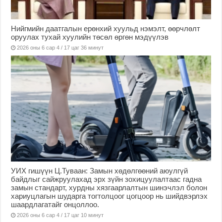
Нийгмийн даатгалын ерөнхий хуульд нэмэлт, өөрчлөлт
оруулах тухай хуулийн төсөл өргөн мэдүүлэв
2026 оны 6 сар 4 / 17 цаг 36 минут
УИХ гишүүн Ц.Туваан: Замын хөдөлгөөний аюулгүй
байдлыг сайжруулахад эрх зүйн зохицуулалтаас гадна
замын стандарт, хурдны хязгаарлалтын шинэчлэл болон
хариуцлагын шударга тогтолцоог цогцоор нь шийдвэрлэх
шаардлагатайг онцоллоо.
2026 оны 6 сар 4 / 17 цаг 10 минут