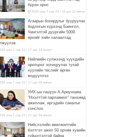
бүрэн орно
2026 оны 7 сар 23 / 10 цаг 21 минут
Агаарын бохирдлыг бууруулах
бодлогын хүрээнд Баянгол,
Чингэлтэй дүүргийн 5000
өрхийг хийн халаалтад
лжүүлэв
026 оны 7 сар 22 / 17 цаг 14 минут
Нийгмийн сүлжээнд хүүхдийн
оролцоог зохицуулах тухай
хуулийн төслийг өргөн
мэдүүллээ
026 оны 7 сар 22 / 17 цаг 09 минут
УИХ-ын гишүүн А.Ариунзаяа
“Нээлттэй парламент” танхимд
ажиллаж, иргэдийн саналыг
сонслоо
026 оны 7 сар 22 / 17 цаг 04 минут
Нийслэлийн өвөлжилтийн
бэлтгэл ажил 50 орчим хувийн
гүйцэтгэлтэй байна