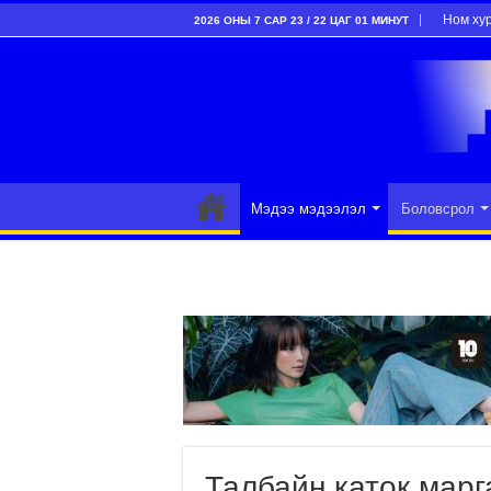
Ном ху
2026 ОНЫ 7 САР 23 / 22 ЦАГ 01 МИНУТ
Мэдээ мэдээлэл
Боловсрол
Талбайн каток марг