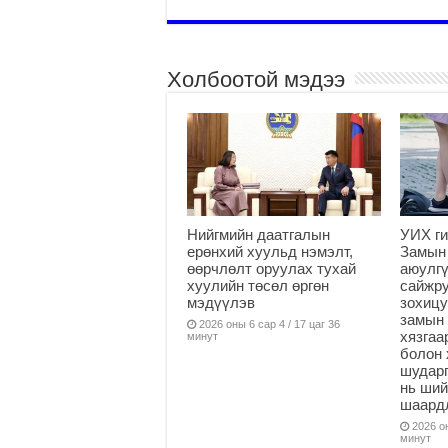
Холбоотой мэдээ
Нийгмийн даатгалын
УИХ ги
ерөнхий хуульд нэмэлт,
Замын
өөрчлөлт оруулах тухай
аюулгү
хуулийн төсөл өргөн
сайжру
мэдүүлэв
зохицу
замын 
2026 оны 6 сар 4 / 17 цаг 36
хязга
минут
болон 
шударг
нь ши
шаардл
2026 он
минут