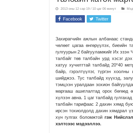
2013 оны 12 сар 19 / 10 цаг 06 минут
Мэд
Facebook
Twitter
Захирагчийн ажлын албанаас стан
чөлөөт цагаа өнгөрүүлэх, биеийн 
гулгуурын 2 байгууламжийг Их эзэн 
талбайг төв талбайн урд хэсэг дэх
хатуу хучилттай талбайд 20*40 мет
байр, гэрэлтүүлэг, түргэн хоолны 
шийджээ. Тус талбайд хүүхэд, залу
тэмцээн уралдаан зохион байгуулда
маргааш ашиглалтад орох бөгөөд ө
хүлээн авна. 1 цаг талбайд гулгаха
талбайн тарифаас 2 дахин хямд бую
ирсэн тохиолдолд дахин хямдрал үз
хүн гулгах боломжтой
гэж Нийслэл
хэлтсээс мэдээллээ.