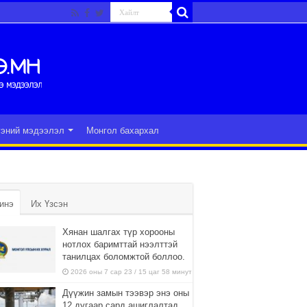
гэний мэдээлэл
Монгол бахархал
инэ
Их Үзсэн
Хянан шалгах түр хорооны
нотлох баримттай нээлттэй
танилцах боломжтой боллоо.
2026 оны 7 сар 23 / 15 цаг 58 минут
Дүүжин замын тээвэр энэ оны
12 дугаар сард ашиглалтад