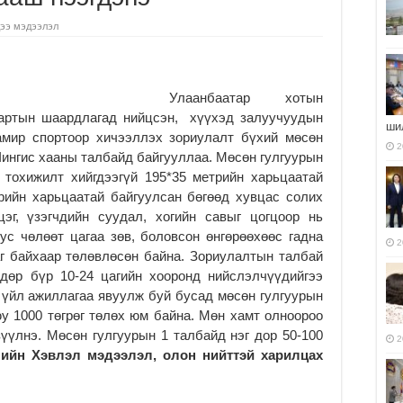
ээ мэдээлэл
Улаанбаатар хотын
дартын шаардлагад нийцсэн, хүүхэд залуучуудын
ши
тамир спортоор хичээллэх зориулалт бүхий мөсөн
2
Чингис хааны талбайд байгууллаа. Мөсөн гулгуурын
 тохижилт хийгдээгүй 195*35 метрийн харьцаатай
рийн харьцаатай байгуулсан бөгөөд хувцас солих
цэг, үзэгчдийн суудал, хогийн савыг цогцоор нь
ус чөлөөт цагаа зөв, боловсон өнгөрөөхөөс гадна
2
г байхаар төлөвлөсөн байна. Зориулалтын талбай
дөр бүр 10-24 цагийн хооронд нийслэлчүүдийгээ
д үйл ажиллагаа явуулж буй бусад мөсөн гулгуурын
у 1000 төгрөг төлөх юм байна. Мөн хамт олноороо
үүлнэ. Мөсөн гулгуурын 1 талбайд нэг дор 50-100
2
ийн Хэвлэл мэдээлэл, олон нийттэй харилцах