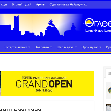
рахуй
Бидний тухай
Архив
Сурталчилгаа байрлуулах
Энтертайнмент
Зөвлөгөө
Шар мэдээ
Орон нутаг
Ир
Ш
ааш нээгдэнэ