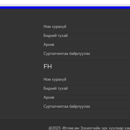
Ном хурахуй
Бидний тухай
Архив
Сурталчилгаа байрлуулах
FH
Ном хурахуй
Бидний тухай
Архив
Сурталчилгаа байрлуулах
@2023 -Өглөө.мн Зохиогчийн эрх хуулиар ха