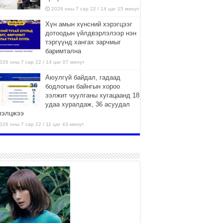
2026 оны 7 сар 22 / 14 цаг 15 минут
Хүн амын хүнсний хэрэгцээг
дотоодын үйлдвэрлэлээр нэн
тэргүүнд хангах зарчмыг
баримтална
026 оны 7 сар 22 / 14 цаг 07 минут
Аюулгүй байдал, гадаад
бодлогын байнгын хороо
ээлжит чуулганы хугацаанд 18
удаа хуралдаж, 36 асуудал
лэлцжээ
026 оны 7 сар 22 / 11 цаг 43 минут
“4 улирлын турш үйл
ажиллагаа явуулах
боломжтой-Хүүхэд хөгжүүлэх
төв” байгуулах төсөлд төр,
вийн хэвшлийн түншлэлийн хүрээнд хамтран
иллахыг урьж байна
026 оны 7 сар 22 / 9 цаг 28 минут
Б.Пүрэвдагва: “Урт цагаан”-ыг
залуучууд чөлөөт цагаа