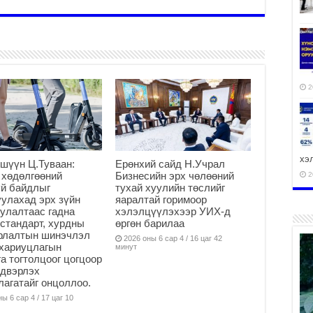
2
хэ
шүүн Ц.Туваан:
Ерөнхий сайд Н.Учрал
 хөдөлгөөний
Бизнесийн эрх чөлөөний
2
й байдлыг
тухай хуулийн төслийг
улахад эрх зүйн
яаралтай горимоор
улалтаас гадна
хэлэлцүүлэхээр УИХ-д
стандарт, хурдны
өргөн барилаа
арлалтын шинэчлэл
2026 оны 6 сар 4 / 16 цаг 42
хариуцлагын
ху
минут
а тогтолцоог цогцоор
аж
йдвэрлэх
2
агатайг онцоллоо.
ы 6 сар 4 / 17 цаг 10