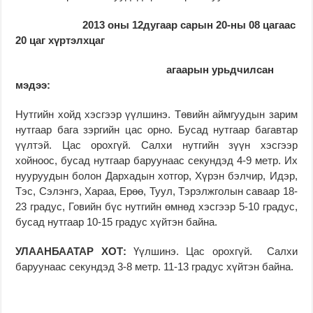
2013 оны 12дугаар сарын 20-ны 08 цагаас
20 цаг хүртэлхцаг
агаарын урьдчилсан
мэдээ:
Нутгийн хойд хэсгээр үүлшинэ. Төвийн аймгуудын зарим
нутгаар бага зэргийн цас орно. Бусад нутгаар багавтар
үүлтэй. Цас орохгүй. Салхи нутгийн зүүн хэсгээр
хойноос, бусад нутгаар баруунаас секундэд 4-9 метр. Их
нууруудын болон Дархадын хотгор, Хүрэн бэлчир, Идэр,
Тэс, Сэлэнгэ, Хараа, Ерөө, Туул, Тэрэлжголын саваар 18-
23 градус, Говийн бүс нутгийн өмнөд хэсгээр 5-10 градус,
бусад нутгаар 10-15 градус хүйтэн
байна.
УЛААНБААТАР ХОТ:
Үүлшинэ. Цас орохгүй. Салхи
баруунаас секундэд 3-8 метр. 11-13 градус хүйтэн байна.