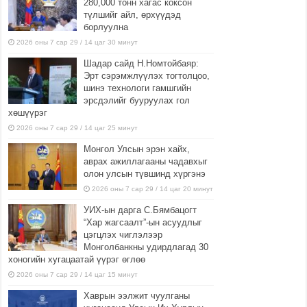
280,000 тонн хагас коксон
түлшийг айл, өрхүүдэд
борлуулна
2026 оны 7 сар 29 / 14 цаг 30 минут
Шадар сайд Н.Номтойбаяр:
Эрт сэрэмжлүүлэх тогтолцоо,
шинэ технологи гамшгийн
эрсдэлийг бууруулах гол
хөшүүрэг
2026 оны 7 сар 29 / 14 цаг 25 минут
Монгол Улсын эрэн хайх,
аврах ажиллагааны чадавхыг
олон улсын түвшинд хүргэнэ
2026 оны 7 сар 29 / 14 цаг 20 минут
УИХ-ын дарга С.Бямбацогт
“Хар жагсаалт”-ын асуудлыг
цэгцлэх чиглэлээр
Монголбанкны удирдлагад 30
хоногийн хугацаатай үүрэг өглөө
2026 оны 7 сар 29 / 14 цаг 15 минут
Хаврын ээлжит чуулганы