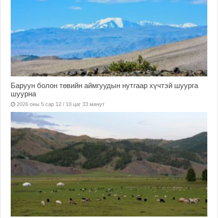
Баруун болон төвийн аймгуудын нутгаар хүчтэй шуурга
шуурна
2026 оны 5 сар 12 / 10 цаг 33 минут