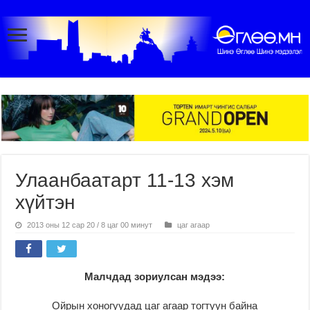
Улаанбаатарт 11-13 хэм
хүйтэн
2013 оны 12 сар 20 / 8 цаг 00 минут
цаг агаар
Малчдад зориулсан мэдээ:
Ойрын хоногуудад цаг агаар тогтуун байна