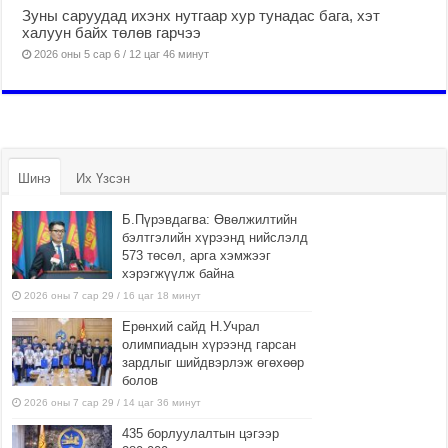
Зуны саруудад ихэнх нутгаар хур тунадас бага, хэт
халуун байх төлөв гарчээ
2026 оны 5 сар 6 / 12 цаг 46 минут
Шинэ
Их Үзсэн
Б.Пүрэвдагва: Өвөлжилтийн
бэлтгэлийн хүрээнд нийслэлд
573 төсөл, арга хэмжээг
хэрэгжүүлж байна
2026 оны 7 сар 29 / 16 цаг 18 минут
Ерөнхий сайд Н.Учрал
олимпиадын хүрээнд гарсан
зардлыг шийдвэрлэж өгөхөөр
болов
2026 оны 7 сар 29 / 14 цаг 36 минут
435 борлуулалтын цэгээр