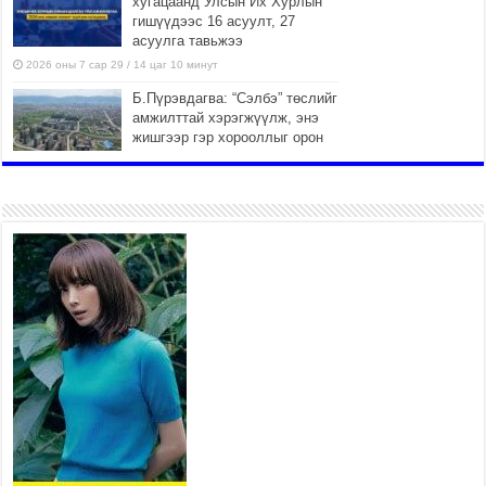
хугацаанд Улсын Их Хурлын
гишүүдээс 16 асуулт, 27
асуулга тавьжээ
2026 оны 7 сар 29 / 14 цаг 10 минут
Б.Пүрэвдагва: “Сэлбэ” төслийг
амжилттай хэрэгжүүлж, энэ
жишгээр гэр хорооллыг орон
сууцжуулна
2026 оны 7 сар 29 / 9 цаг 58 минут
Иргэд нийгмийн харилцаа,
хөдөлмөр эрхлэхэд
тулгамдаж буй асуудлаа УИХ-
ын гишүүнд уламжиллаа
2026 оны 7 сар 29 / 9 цаг 52 минут
“СМАРТ СЭЛБЭ СИТИ”-Г
ЗОРИЛТОТ БҮЛЭГТ ХҮРГЭХ
ХҮРЭЭНД МКВ-ИЙН ҮНИЙГ
БУУЛГАХ ҮҮРЭГ ӨГӨВ
2026 оны 7 сар 28 / 16 цаг 47 минут
Эдийн засгийн эрх чөлөөний тухай хуулийн үр
дүнд хөрөнгө оруулалтын таатай орчин бүрдэнэ