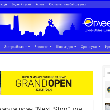
рахуй
Бидний тухай
Архив
Сурталчилгаа байрлуулах
Энтертайнмент
Зөвлөгөө
Шар мэдээ
Орон нутаг
Ир
Ш
эрлэгдсэн “Next Stop” тун