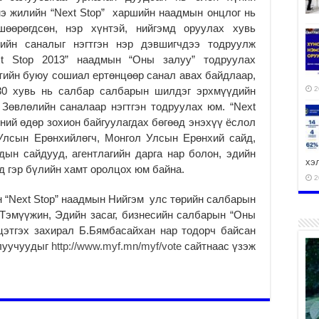
нэ жилийн “Next Stop” харшийн наадмын онцлог нь
өөрөгдсөн, нэр хүнтэй, нийгэмд оруулах хувь
ийн саналыг нэгтгэн нэр дэвшигчдээ тодруулж
xt Stop 2013” наадмын “Оны залуу” тодруулах
тийн буюу сошиал ертөнцөөр санал авах байдлаар,
 30 хувь нь салбар салбарын шилдэг эрхмүүдийн
2
Зөвлөлийн саналаар нэгтгэн тодруулах юм. “Next
-ний өдөр зохион байгуулагдах бөгөөд энэхүү ёслол
Улсын Ерөнхийлөгч, Монгол Улсын Ерөнхий сайд,
ын сайдууд, агентлагийн дарга нар болон, эдийн
хэ
д гэр бүлийн хамт оролцох юм байна.
2
 “Next Stop” наадмын Нийгэм улс төрийн салбарын
.Тэмүүжин, Эдийн засаг, бизнесийн салбарын “Оны
йцэтгэх захирал Б.Бямбасайхан нар тодорч байсан
алуучуудыг
http://www.myf.mn/myf/vote
сайтнаас үзэж
ху
аж
2