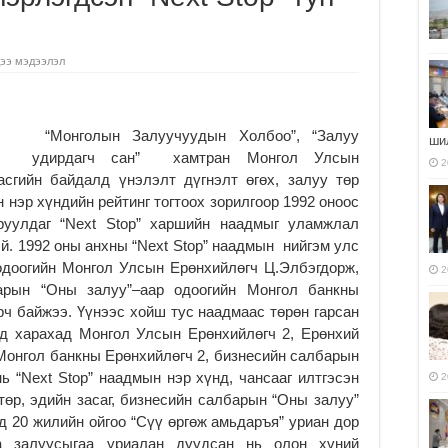
ээ мэдээлэл
“Монголын Залуучуудын Холбоо”, “Залуу
ши
удирдагч сан” хамтран Монгол Улсын
2
асгийн байдалд үнэлэлт дүгнэлт өгөх, залуу төр
 нэр хүндийн рейтинг тогтоох зорилгоор 1992 оноос
руулдаг “Next Stop” харшийн наадмыг уламжлал
эй. 1992 оны анхны “Next Stop” наадмын нийгэм улс
одоогийн Монгол Улсын Ерөнхийлөгч Ц.Элбэгдорж,
2
барын “Оны залуу”–аар одоогийн Монгол банкны
ч байжээ. Үүнээс хойш тус наадмаас төрөн гарсан
эд харахад Монгол Улсын Ерөнхийлөгч 2, Ерөнхий
 Монгол банкны Ерөнхийлөгч 2, бизнесийн салбарын
ь “Next Stop” наадмын нэр хүнд, чансааг илтгэсэн
2
өр, эдийн засаг, бизнесийн салбарын “Оны залуу”
д 20 жилийн ойгоо “Сүү өргөж амьдаръя” уриан дор
аа залуусыгаа уриалан дуудсан нь олон хүний