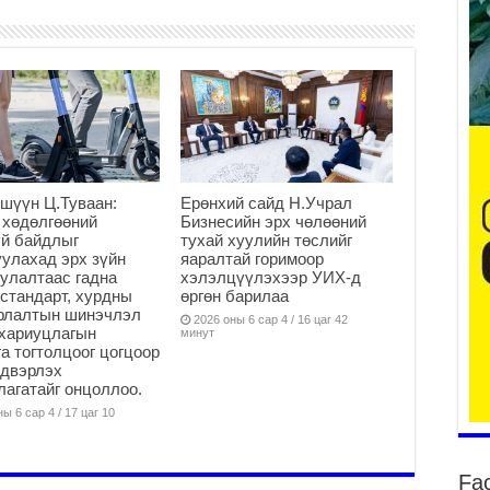
2
Ту
хо
2
Ер
су
шүүн Ц.Туваан:
Ерөнхий сайд Н.Учрал
ав
 хөдөлгөөний
Бизнесийн эрх чөлөөний
2
й байдлыг
тухай хуулийн төслийг
улахад эрх зүйн
яаралтай горимоор
БҮ
улалтаас гадна
хэлэлцүүлэхээр УИХ-д
ЭД
стандарт, хурдны
өргөн барилаа
ӨР
арлалтын шинэчлэл
2026 оны 6 сар 4 / 16 цаг 42
2
хариуцлагын
минут
а тогтолцоог цогцоор
26
йдвэрлэх
су
агатайг онцоллоо.
су
ы 6 сар 4 / 17 цаг 10
2
CO
Fa
тээ