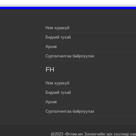
Ном хурахуй
Бидний тухай
Архив
Сурталчилгаа байрлуулах
FH
Ном хурахуй
Бидний тухай
Архив
Сурталчилгаа байрлуулах
@2023 -Өглөө.мн Зохиогчийн эрх хуулиар ха