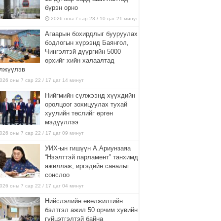
бүрэн орно
2026 оны 7 сар 23 / 10 цаг 21 минут
Агаарын бохирдлыг бууруулах
бодлогын хүрээнд Баянгол,
Чингэлтэй дүүргийн 5000
өрхийг хийн халаалтад
лжүүлэв
026 оны 7 сар 22 / 17 цаг 14 минут
Нийгмийн сүлжээнд хүүхдийн
оролцоог зохицуулах тухай
хуулийн төслийг өргөн
мэдүүллээ
026 оны 7 сар 22 / 17 цаг 09 минут
УИХ-ын гишүүн А.Ариунзаяа
“Нээлттэй парламент” танхимд
ажиллаж, иргэдийн саналыг
сонслоо
026 оны 7 сар 22 / 17 цаг 04 минут
Нийслэлийн өвөлжилтийн
бэлтгэл ажил 50 орчим хувийн
гүйцэтгэлтэй байна