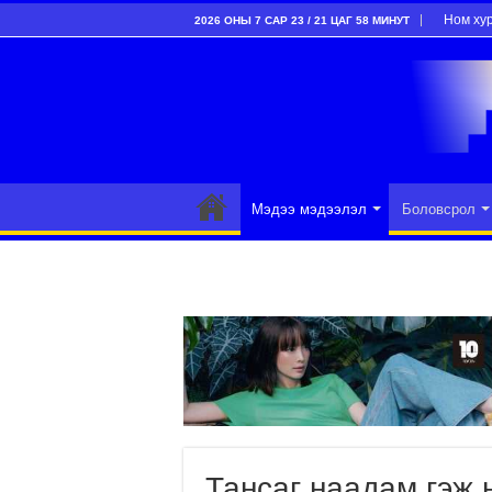
Ном ху
2026 ОНЫ 7 САР 23 / 21 ЦАГ 58 МИНУТ
Мэдээ мэдээлэл
Боловсрол
Тансаг наадам гэж н