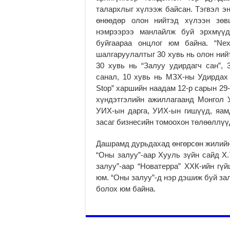
талархлыг хүлээж байсан. Тэгвэл э
өнөөдөр олон нийтэд хүлээн зөвш
нэмрээрээ манлайлж буй эрхмүүд
буйгаараа онцлог юм байна. “Ne
шалгаруулалтыг 30 хувь нь олон ний
30 хувь нь “Залуу удирдагч сан”,
санал, 10 хувь нь МЗХ-ны Удирдах 
Stop” харшийн наадам 12-р сарын 29
хүндэтгэлийн ажиллагаанд Монгол 
УИХ-ын дарга, УИХ-ын гишүүд, яамд
засаг бизнесийн томоохон төлөөллүү
Дашрамд дурьдахад өнгөрсөн жилийн
“Оны залуу”-аар Хууль зүйн сайд Х
залуу”-аар “Новатерра” ХХК-ийн гү
юм. “Оны залуу”-д нэр дэшиж буй з
болох юм байна.