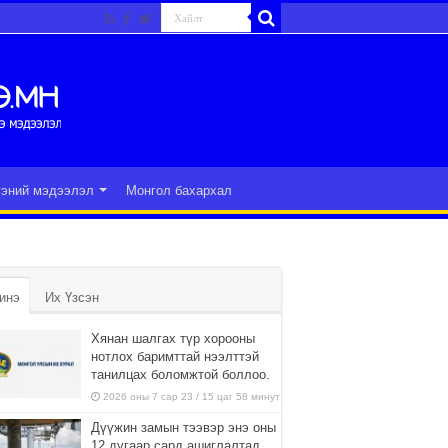
гэний мэдээлэл
Монгол бахархал
инэ
Их Үзсэн
Хянан шалгах түр хорооны
нотлох баримттай нээлттэй
танилцах боломжтой боллоо.
2026 оны 7 сар 23 / 15 цаг 58 минут
Дүүжин замын тээвэр энэ оны
12 дугаар сард ашиглалтад