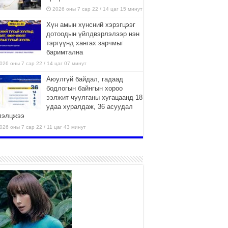
2026 оны 7 сар 22 / 14 цаг 15 минут
Хүн амын хүнсний хэрэгцээг
дотоодын үйлдвэрлэлээр нэн
тэргүүнд хангах зарчмыг
баримтална
026 оны 7 сар 22 / 14 цаг 07 минут
Аюулгүй байдал, гадаад
бодлогын байнгын хороо
ээлжит чуулганы хугацаанд 18
удаа хуралдаж, 36 асуудал
лэлцжээ
026 оны 7 сар 22 / 11 цаг 43 минут
“4 улирлын турш үйл
ажиллагаа явуулах
боломжтой-Хүүхэд хөгжүүлэх
төв” байгуулах төсөлд төр,
вийн хэвшлийн түншлэлийн хүрээнд хамтран
иллахыг урьж байна
026 оны 7 сар 22 / 9 цаг 28 минут
Б.Пүрэвдагва: “Урт цагаан”-ыг
залуучууд чөлөөт цагаа