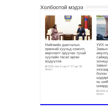
Холбоотой мэдээ
Нийгмийн даатгалын
УИХ ги
ерөнхий хуульд нэмэлт,
Замын
өөрчлөлт оруулах тухай
аюулгү
хуулийн төсөл өргөн
сайжру
мэдүүлэв
зохицу
замын 
2026 оны 6 сар 4 / 17 цаг 36
хязга
минут
болон 
шударг
нь ши
шаардл
2026 он
минут