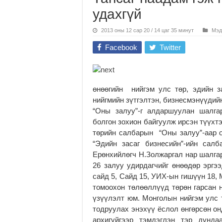
удахгүй
2013 оны 12 сар 20 / 14 цаг 35 минут
Мэд
Facebook
Twitter
өнөөгийн нийгэм улс төр, эдийн з
нийгмийн зүтгэлтэн, бизнесмэнүүдийн
“Оны залуу”-г алдаршуулан шалга
болгон зохион байгуулж ирсэн түүхт
төрийн салбарын “Оны залуу”-аар 
“Эдийн засаг бизнесийн”-ийн сал
Ерөнхийлөгч Н.Золжаргал нар шалгар
26 залуу удирдагчийг өнөөдөр эргэ
сайд 5, Сайд 15, УИХ-ын гишүүн 18,
томоохон төлөөллүүд төрөн гарсан н
үзүүлэлт юм. Монголын нийгэм улс т
тодруулах энэхүү ёслол өнгөрсөн он
архигүйгээр тэмдэглэн тэр дунд