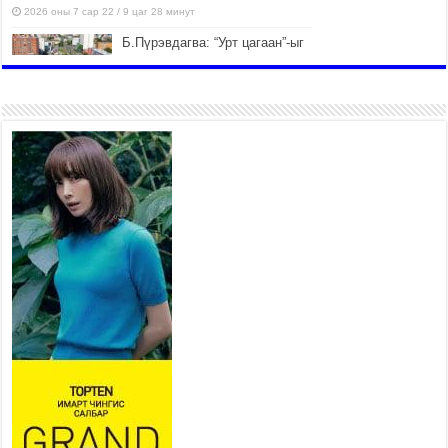
2026 оны 7 сар 22 / 9 цаг 28 минут
Б.Пүрэвдагва: “Урт цагаан”-ыг
залуучууд чөлөөт цагаа
өнгөрүүлдэг, жуулчид зорьж
ирдэг цэг болгоно
2026 оны 7 сар 21 / 16 цаг 47 минут
Тусгай замын автобус /BRT/
төслийн удирдах хорооны
ээлжит хуралдаан боллоо
2026 оны 7 сар 21 / 16 цаг 43 минут
Ерөнхий сайд Н.Учрал БНХАУ-
аас Монгол Улсад суугаа
Элчин сайд Шэнь
Миньжюанийг хүлээн авч
уулзав
2026 оны 7 сар 21 / 16 цаг 39 минут
БҮГД НАЙРАМДАХ ТАЖИКИСТАН УЛСТАЙ
ЭДИЙН ЗАСГИЙН ХАМТЫН АЖИЛЛАГААГ
ӨРГӨЖҮҮЛНЭ
2026 оны 7 сар 21 / 16 цаг 34 минут