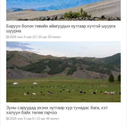
Баруун болон төвийн аймгуудын нутгаар хүчтэй шуурга
шуурна
2026 оны 5 сар 12 / 10 цаг 33 минут
Зуны саруудад ихэнх нутгаар хур тунадас бага, хэт
халуун байх төлөв гарчээ
2026 оны 5 сар 6 / 12 цаг 46 минут