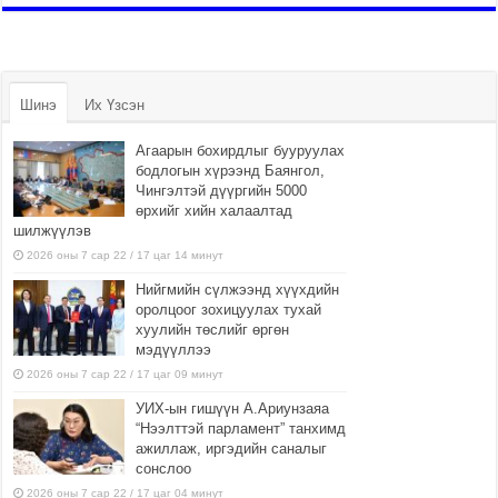
Шинэ
Их Үзсэн
Агаарын бохирдлыг бууруулах
бодлогын хүрээнд Баянгол,
Чингэлтэй дүүргийн 5000
өрхийг хийн халаалтад
шилжүүлэв
2026 оны 7 сар 22 / 17 цаг 14 минут
Нийгмийн сүлжээнд хүүхдийн
оролцоог зохицуулах тухай
хуулийн төслийг өргөн
мэдүүллээ
2026 оны 7 сар 22 / 17 цаг 09 минут
УИХ-ын гишүүн А.Ариунзаяа
“Нээлттэй парламент” танхимд
ажиллаж, иргэдийн саналыг
сонслоо
2026 оны 7 сар 22 / 17 цаг 04 минут