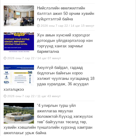
Нийслэлийн өвөлжилтийн
бэлтгэл ажил 50 орчим хувийн
гүйцэтгэлтэй байна
2026 оны 7 сар 22 / 14 цаг 15 минут
Хүн амын хүнсний хэрэгцээг
дотоодын үйлдвэрлэлээр нэн
тэргүүнд хангах зарчмыг
баримтална
2026 оны 7 сар 22 / 14 цаг 07 минут
Аюулгүй байдал, гадаад
бодлогын байнгын хороо
ээлжит чуулганы хугацаанд 18
удаа хуралдаж, 36 асуудал
хэлэлцжээ
2026 оны 7 сар 22 / 11 цаг 43 минут
“4 улирлын турш үйл
ажиллагаа явуулах
боломжтой-Хүүхэд хөгжүүлэх
төв” байгуулах төсөлд төр,
хувийн хэвшлийн түншлэлийн хүрээнд хамтран
ажиллахыг урьж байна