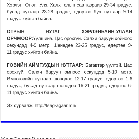
Хэрлэн, Онон, Улз, Халх голын сав газраар 29-34 градус,
бусад нутгаар 23-28 градус, өдөртөө бүх нутгаар 9-14
градус хүйтэн байна.
ОТРЫН НУТАГ ХЭРЛЭНБАЯН-УЛААН
ОРЧМООР:
Үүлшинэ. Цас орохгүй. Салхи баруун хойноос
секундэд 4-9 метр. Шөнөдөө 23-25 градус, өдөртөө 9-
11 градус хүйтэн байна.
Г
ОВИЙН АЙМГУУДЫН НУТГААР:
Багавтар үүлтэй. Цас
орохгүй. Салхи баруун өмнөөс секундэд 5-10 метр.
Өмнөговийн нутгаар шөнөдөө 12-17 градус, өдөртөө 1-6
градус, бусад нутгаар шөнөдөө 16-21 градус, өдөртөө 6-
11 градус хүйтэн байна.
Эх сурвалж:
http://tsag-agaar.mn/