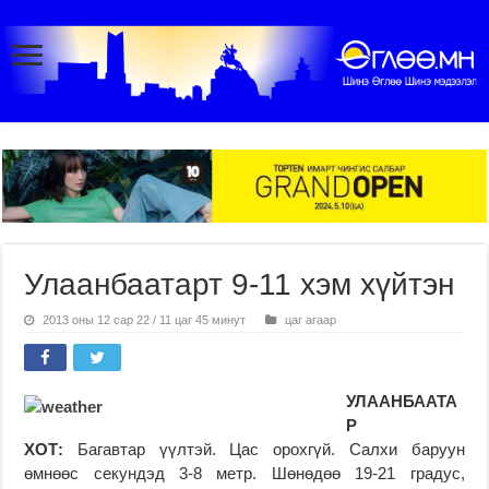
Улаанбаатарт 9-11 хэм хүйтэн
2013 оны 12 сар 22 / 11 цаг 45 минут
цаг агаар
УЛААНБААТА
Р
ХОТ:
Багавтар үүлтэй. Цас орохгүй. Салхи баруун
өмнөөс секундэд 3-8 метр. Шөнөдөө 19-21 градус,