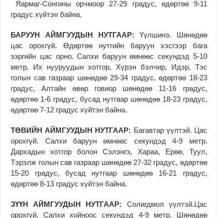
Яармаг-Сонгины орчмоор 27-29 градус, өдөртөө 9-11
градус хүйтэн байна.
БАРУУН АЙМГУУДЫН НУТГААР:
Үүлшинэ. Шөнөдөө
цас орохгүй. Өдөртөө нутгийн баруун хэсгээр бага
зэргийн цас орно. Салхи баруун өмнөөс секундэд 5-10
метр. Их нууруудын хотгор, Хүрэн бэлчир, Идэр, Тэс
голын сав газраар шөнөдөө 29-34 градус, өдөртөө 18-23
градус, Алтайн өвөр говиор шөнөдөө 11-16 градус,
өдөртөө 1-6 градус, бусад нутгаар шөнөдөө 18-23 градус,
өдөртөө 7-12 градус хүйтэн байна.
ТӨВИ
Й
Н АЙМГУУДЫН НУТГААР:
Багавтар үүлтэй. Цас
орохгүй. Салхи баруун өмнөөс секундэд 4-9 метр.
Дархадын хотгор болон Сэлэнгэ, Хараа, Ерөө, Туул,
Тэрэлж голын сав газраар шөнөдөө 27-32 градус, өдөртөө
15-20 градус, бусад нутгаар шөнөдөө 16-21 градус,
өдөртөө 8-13 градус хүйтэн байна.
ЗҮҮН АЙМГУУДЫН НУТГААР:
Солигдмол үүлтэй.Цас
орохгүй. Салхи хойноос секундэд 4-9 метр. Шөнөдөө