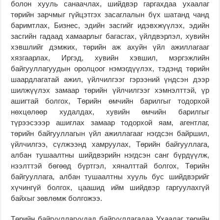
болон хууль санаачлах, шийдвэр гаргахдаа ухаалаг
төрийн зарчмыг гүйцэтгэх засаглалын бүх шатанд чанд
баримтлах, Бизнес, эдийн засгийг идэвхжүүлэх, эдийн
засгийн гадаад хамаарлыг багасгах, үйлдвэрлэл, хувийн
хэвшлийг дэмжих, төрийн аж ахуйн үйл ажиллагааг
хязгаарлах, Иргэд, хувийн хэвшил, мэргэжлийн
байгууллагуудын оролцоог нэмэгдүүлэх, тэдэнд төрийн
шаардлагатай ажил, үйлчилгээг гэрээний үндсэн дээр
шилжүүлэх замаар төрийн үйлчилгээг хэмнэлттэй, үр
ашигтай болгох, Төрийн өмчийн барилгыг тодорхой
нөхцөлөөр худалдах, хувийн өмчийн барилгыг
түрээсэээр ашиглах замаар тодорхой яам, агентлаг,
төрийн байгууллагын үйл ажиллагааг нэгдсэн байршил,
үйлчилгээ, сүлжээнд хамруулах, Төрийн байгууллага,
албан тушаалтны шийдвэрийн нэгдсэн санг бүрдүүлж,
нээлттэй бөгөөд бүртгэл, хяналттай болгох, Төрийн
байгууллага, албан тушаалтны хууль бус шийдвэрийг
хүчингүй болгох, цаашид ийм шийдвэр гаргуулахгүй
байхыг зөвлөмж болгожээ.
Төрийн байгууллагуудад байгууллагадаа Ухаалаг төрийн