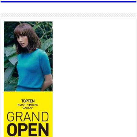
оруулж байж бид гэр
хорооллыг барилгажуулна
2026 оны 7 сар 21 / 10 цаг 15 минут
НИЙСЛЭЛ, АЙМГИЙН
УДИРДЛАГУУДЫН АЖЛЫГ
ХҮНД СУРТЛЫГ БУУРУУЛЖ,
ИРГЭД, АЖ АХУЙН НЭГЖИЙН
АЧААГ ХЭРХЭН ХӨНГӨЛСНӨӨР ДҮГНЭНЭ
2026 оны 7 сар 21 / 10 цаг 09 минут
Байнгын хорооны дарга
М.Мандхай Цөлжилттэй
тэмцэх тухай НҮБ-ын
конвенцын талуудын 17 дугаар
бага хурал (СОР17)-ын бэлтгэл ажлын явцтай
танилцлаа
2026 оны 7 сар 21 / 10 цаг 03 минут
Б.Пүрэвдагва: Бүтээн байгуулалтын аливаа
ажил инженерийн хангамжийн байгууллагуудын
уялдаа холбоогүйгээс саатах ёсгүй
2026 оны 7 сар 20 / 17 цаг 21 минут
“Сэлбэ 20 минутын хот” төслийн анхны 12