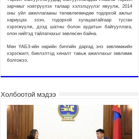
зарчмыг нэвтрүүлэх талаар хэлэлцүүлэг явуулж, 2014
оны үйл ажиллагааны төлөвлөгөөндөө тодорхой ажлыг
хариуцах эзэн, тодорхой хугацаатайгаар тусган
хэрэгжүүлж, дээд шатны болон аудитын байгууллага,
олон нийтэд тайлагнахыг зөвлөсөн байна.
Мөн ҮАБЗ-ийн нарийн бичгийн даргад энэ зөвлөмжийн
хэрэгжилт, биелэлтэд хяналт тавьж ажиллахыг зөвлөмж
болгожээ.
Холбоотой мэдээ