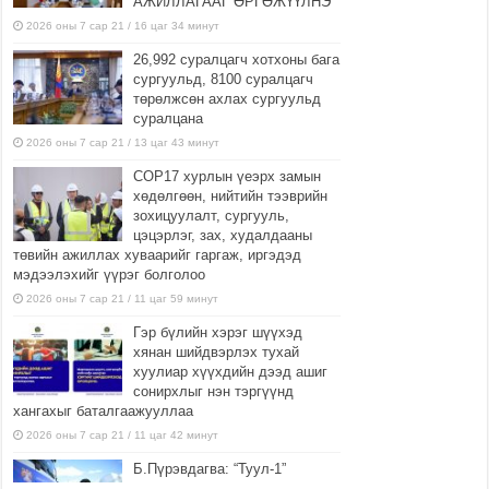
АЖИЛЛАГААГ ӨРГӨЖҮҮЛНЭ
2026 оны 7 сар 21 / 16 цаг 34 минут
26,992 суралцагч хотхоны бага
сургуульд, 8100 суралцагч
төрөлжсөн ахлах сургуульд
суралцана
2026 оны 7 сар 21 / 13 цаг 43 минут
COP17 хурлын үеэрх замын
хөдөлгөөн, нийтийн тээврийн
зохицуулалт, сургууль,
цэцэрлэг, зах, худалдааны
төвийн ажиллах хуваарийг гаргаж, иргэдэд
мэдээлэхийг үүрэг болголоо
2026 оны 7 сар 21 / 11 цаг 59 минут
Гэр бүлийн хэрэг шүүхэд
хянан шийдвэрлэх тухай
хуулиар хүүхдийн дээд ашиг
сонирхлыг нэн тэргүүнд
хангахыг баталгаажууллаа
2026 оны 7 сар 21 / 11 цаг 42 минут
Б.Пүрэвдагва: “Туул-1”
коллекторыг ашиглалтад