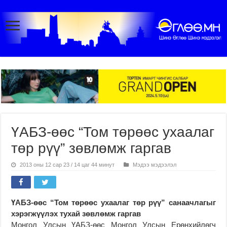
ҮАБЗ-өөс “Том төрөөс ухаалаг
төр рүү” зөвлөмж гаргав
2013 оны 12 сар 23 / 14 цаг 44 минут
Мэдээ мэдээлэл
ҮАБЗ-өөс “Том төрөөс ухаалаг төр рүү” санаачлагыг
хэрэгжүүлэх тухай зөвлөмж гаргав
Монгол Улсын ҮАБЗ-өөс Монгол Улсын Ерөнхийлөгч