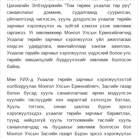
Цахиагийн Элбэгдоржийн “Том төрөөс ухаалаг төр рүү”
санаачлагыг дэмжиж, судалгаанд суурилсан,
үйлчилгээнд чиглэсэн, хууль дээдэлсэн ухаалаг төрийн
зарчмыг хэрэгжүүлэх нь зүйтэй хэмээн үзэж зөвлөмж
гаргажээ. Уг зөвлөмжөөр Монгол Улсын Ерөнхийлөгчид
Ухаалаг төрийн зарчмыг хэрэгжүүлэх үйл ажиллагааг
нэгдсэн удирдлага, манлайллаар хангаж ажиллах,
Ухаалаг төрийн зарчмыг хэрэгжүүлэх үндэсний болон улс
төрийн зөвшилцлийг бүрдүүлэхийг зөвлөмж болгосон
байна.
Мөн УИХ-д Ухаалаг төрийн зарчмыг хэрэгжүүлэхтэй
холбогдуулан Монгол Улсын Ерөнхийлөгч, Засгийн газар
болон бусад хууль санаачлагчаас өргөн мэдүүлсэн
хуулийн төслүүдийг нэн яаралтай хэлэлцэн батлах,
Хууль тогтоох, хянан шалгах бүрэн эрхээ
хэрэгжүүлэхдээ ухаалаг төрийн зарчмыг баримтлах,
түүнд нийцээгүй хууль тогтоомжийн төслийг хууль
санаачлагчдад нь буцаахыг зөвлөмж болгосон бол
Монгол Улсын Засгийн газарт Бүрэн эрхээ хэрэгжүүлэх