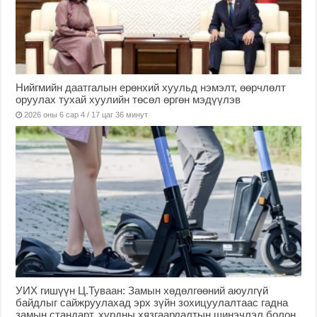
Нийгмийн даатгалын ерөнхий хуульд нэмэлт, өөрчлөлт
оруулах тухай хуулийн төсөл өргөн мэдүүлэв
2026 оны 6 сар 4 / 17 цаг 36 минут
УИХ гишүүн Ц.Туваан: Замын хөдөлгөөний аюулгүй
байдлыг сайжруулахад эрх зүйн зохицуулалтаас гадна
замын стандарт, хурдны хязгаарлалтын шинэчлэл болон