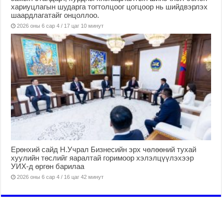
хариуцлагын шударга тогтолцоог цогцоор нь шийдвэрлэх
шаардлагатайг онцоллоо.
2026 оны 6 сар 4 / 17 цаг 10 минут
Ерөнхий сайд Н.Учрал Бизнесийн эрх чөлөөний тухай
хуулийн төслийг яаралтай горимоор хэлэлцүүлэхээр
УИХ-д өргөн барилаа
2026 оны 6 сар 4 / 16 цаг 42 минут