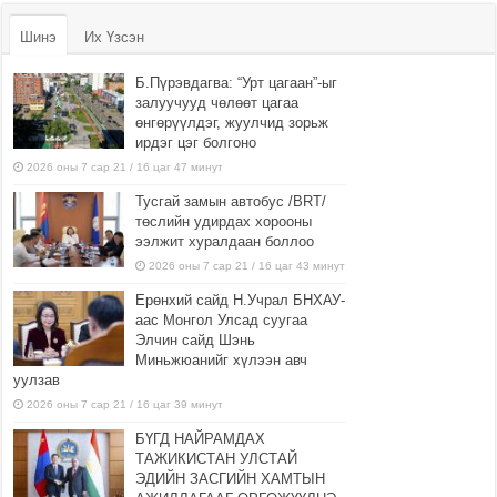
Шинэ
Их Үзсэн
Б.Пүрэвдагва: “Урт цагаан”-ыг
залуучууд чөлөөт цагаа
өнгөрүүлдэг, жуулчид зорьж
ирдэг цэг болгоно
2026 оны 7 сар 21 / 16 цаг 47 минут
Тусгай замын автобус /BRT/
төслийн удирдах хорооны
ээлжит хуралдаан боллоо
2026 оны 7 сар 21 / 16 цаг 43 минут
Ерөнхий сайд Н.Учрал БНХАУ-
аас Монгол Улсад суугаа
Элчин сайд Шэнь
Миньжюанийг хүлээн авч
уулзав
2026 оны 7 сар 21 / 16 цаг 39 минут
БҮГД НАЙРАМДАХ
ТАЖИКИСТАН УЛСТАЙ
ЭДИЙН ЗАСГИЙН ХАМТЫН