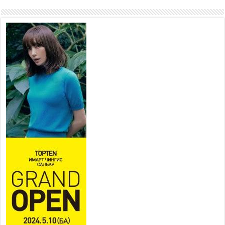
хорооллыг барилгажуулна
2026 оны 7 сар 21 / 10 цаг 15 минут
НИЙСЛЭЛ, АЙМГИЙН
УДИРДЛАГУУДЫН АЖЛЫГ
ХҮНД СУРТЛЫГ БУУРУУЛЖ,
ИРГЭД, АЖ АХУЙН НЭГЖИЙН
АЧААГ ХЭРХЭН ХӨНГӨЛСНӨӨР ДҮГНЭНЭ
2026 оны 7 сар 21 / 10 цаг 09 минут
Байнгын хорооны дарга
М.Мандхай Цөлжилттэй
тэмцэх тухай НҮБ-ын
конвенцын талуудын 17 дугаар
бага хурал (СОР17)-ын бэлтгэл ажлын явцтай
танилцлаа
2026 оны 7 сар 21 / 10 цаг 03 минут
Б.Пүрэвдагва: Бүтээн байгуулалтын аливаа
ажил инженерийн хангамжийн байгууллагуудын
уялдаа холбоогүйгээс саатах ёсгүй
2026 оны 7 сар 20 / 17 цаг 21 минут
“Сэлбэ 20 минутын хот” төслийн анхны 12
давхар барилгын үндсэн карказ, цутгалтын ажил