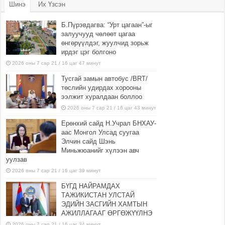
Шинэ
Их Үзсэн
Б.Пүрэвдагва: “Урт цагаан”-ыг
залуучууд чөлөөт цагаа
өнгөрүүлдэг, жуулчид зорьж
ирдэг цэг болгоно
2026 оны 7 сар 21 / 16 цаг 47 минут
Тусгай замын автобус /BRT/
төслийн удирдах хорооны
ээлжит хуралдаан боллоо
2026 оны 7 сар 21 / 16 цаг 43 минут
Ерөнхий сайд Н.Учрал БНХАУ-
аас Монгол Улсад суугаа
Элчин сайд Шэнь
Миньжюанийг хүлээн авч
уулзав
2026 оны 7 сар 21 / 16 цаг 39 минут
БҮГД НАЙРАМДАХ
ТАЖИКИСТАН УЛСТАЙ
ЭДИЙН ЗАСГИЙН ХАМТЫН
АЖИЛЛАГААГ ӨРГӨЖҮҮЛНЭ
2026 оны 7 сар 21 / 16 цаг 34 минут