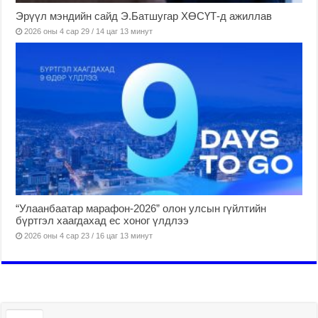
Эрүүл мэндийн сайд Э.Батшугар ХӨСҮТ-д ажиллав
2026 оны 4 сар 29 / 14 цаг 13 минут
“Улаанбаатар марафон-2026” олон улсын гүйлтийн
бүртгэл хаагдахад ес хоног үлдлээ
2026 оны 4 сар 23 / 16 цаг 13 минут