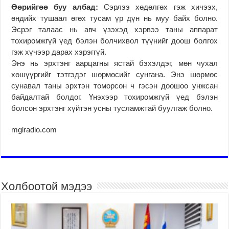
Өөрийгөө буу албад:
Сэрлээ хөдөлгөх гэж хичээх,
өндийх тушаал өгөх тусам үр дүн нь муу байх болно.
Эсрэг талаас нь авч үзэхэд хэрвээ таны аппарат
тохиромжгүй үед бэлэн болчихвол түүнийг доош болгох
гэж хүчээр дарах хэрэггүй.
Энэ нь эрхтэнг аарцагны ястай бэхэлдэг, мөн чухал
хөшүүргийг тэтгэдэг шөрмөсийг сунгана. Энэ шөрмөс
сунавал таны эрхтэн томорсон ч гэсэн доошоо унжсан
байдалтай болдог. Үнэхээр тохиромжгүй үед бэлэн
болсон эрхтэнг хүйтэн усны тусламжтай буулгаж болно.
mglradio.com
Холбоотой мэдээ