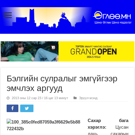
Бэлгийн сулралыг эмгүйгээр
эмчлэх аргууд
2013 оны 12 сар 23 / 16 цаг 13 минут
Эрүүл мэнд
Сахар бага
хэрэглэ:
Цусан
дахь сахарын