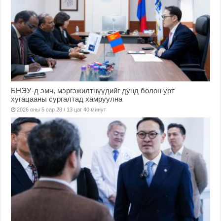
БНЭУ-д эмч, мэргэжилтнүүдийг дунд болон урт
хугацааны сургалтад хамруулна
2026 оны 5 сар 28 / 13 цаг 40 минут