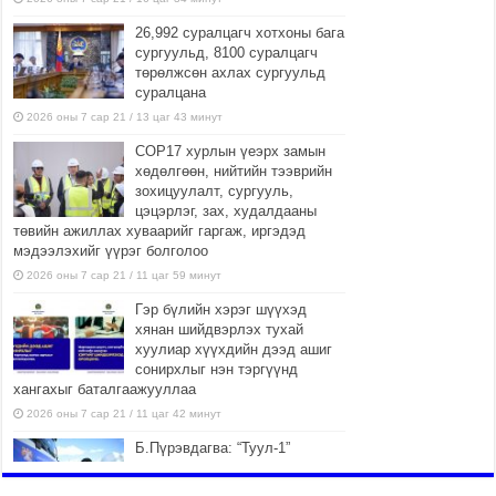
26,992 суралцагч хотхоны бага
сургуульд, 8100 суралцагч
төрөлжсөн ахлах сургуульд
суралцана
2026 оны 7 сар 21 / 13 цаг 43 минут
COP17 хурлын үеэрх замын
хөдөлгөөн, нийтийн тээврийн
зохицуулалт, сургууль,
цэцэрлэг, зах, худалдааны
төвийн ажиллах хуваарийг гаргаж, иргэдэд
мэдээлэхийг үүрэг болголоо
2026 оны 7 сар 21 / 11 цаг 59 минут
Гэр бүлийн хэрэг шүүхэд
хянан шийдвэрлэх тухай
хуулиар хүүхдийн дээд ашиг
сонирхлыг нэн тэргүүнд
хангахыг баталгаажууллаа
2026 оны 7 сар 21 / 11 цаг 42 минут
Б.Пүрэвдагва: “Туул-1”
коллекторыг ашиглалтад
оруулж байж бид гэр