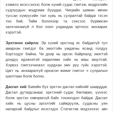
хэмжээ ихэссэнээс болж хүний судас гэмтэж, мэдрэлийн
судлуудын мэдрэмж буурдаг. Чихрийн шижин өвчин
туссан хүмүүсийн тал хувь нь сулралтай байдаг гэсэн
тоо бий. Тийм болохоор та сексээс бүрмөсөн
залхчихаагүй л бол хоол ундандаа эртнээс анхаарах
хэрэгтэй.
Эрхтэнээ хайрла:
Эр хүний эрхтэнд яс байдаггүй тул
амархан гэмтдэг ба эмэгтэйн умдагны ясанд голдуу
бэртээдэг байна. Чи доор нь орсон байрлалд эмэгтэй
дэндүү идэвхитэй хөдөлгөөн хийх нь маш аюултай.
Хэрвээ гэмтээчихвэл хурдхан эмч рүү гүйх хэрэгтэй.
Цагт нь анзааралгүй орхисон жижиг гэмтэл ч сулралын
шалтгаан болж болно.
Дасгал хий
: Биеийн бүх эрхтэн дасгал хийхийг шаарддаг.
Дасгал дутагдсанаас эрхтэний судас бөглөрөх, үүнээс
болж эрхтэн хөвчрөхгүй байх тохиолдол байдаг. Дасгал
хийх нь цусны эргэлтийг сайжруулж, судасны уян
налархай байдлыг ихэсгэдэг. Статистик мэдээнээс авч