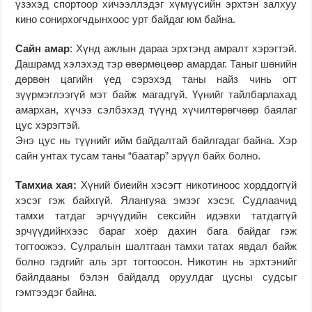
үзэхэд спортоор хичээллэдэг хүмүүсийн эрхтэн залхуу
кино сонирхогчдынхоос урт байдаг юм байна.
Сайн амар
: Хүнд ажлын дараа эрхтэнд амралт хэрэгтэй.
Дашрамд хэлэхэд тэр өвөрмөцөөр амардаг. Таныг шөнийн
дөрвөн цагийн үед сэрэхэд таны найз чинь огт
зүүрмэглээгүй мэт байж магадгүй. Үүнийг тайлбарлахад
амархан, хүчээ сэлбэхэд түүнд хүчилтөрөгчөөр баялаг
цус хэрэгтэй.
Энэ цус нь түүнийг ийм байдалтай байлгадаг байна. Хэр
сайн унтах тусам таны “баатар” эрүүл байх болно.
Тамхиа хая:
Хүний биеийн хэсэгт никотиноос хорддоггүй
хэсэг гэж байхгүй. Ялангуяа эмзэг хэсэг. Судлаачид
тамхи татдаг эрчүүдийн сексийн идэвхи татдаггүй
эрчүүдийнхээс бараг хоёр дахин бага байдаг гэж
тогтоожээ. Сулралын шалтгаан тамхи татах явдал байж
болно гэдгийг аль эрт тогтоосон. Никотин нь эрхтэнийг
байлдааны бэлэн байдалд оруулдаг цусны судсыг
гэмтээдэг байна.